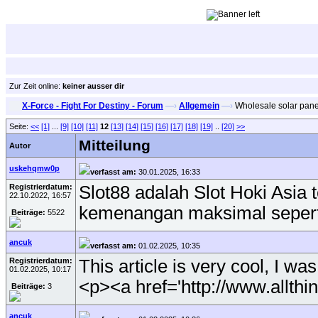
Zur Zeit online:
keiner ausser dir
X-Force - Fight For Destiny - Forum
—›
Allgemein
—›
Wholesale solar pane
Seite:
<<
[1]
...
[9]
[10]
[11]
12
[13]
[14]
[15]
[16]
[17]
[18]
[19]
..
[20]
>>
Mitteilung
Autor
uskehqmw0p
verfasst am:
30.01.2025, 16:33
Registrierdatum:
Slot88 adalah Slot Hoki Asia
22.10.2022, 16:57
kemenangan maksimal sepert
Beiträge:
5522
ancuk
verfasst am:
01.02.2025, 10:35
Registrierdatum:
This article is very cool, I was
01.02.2025, 10:17
<p><a href='http://www.allthi
Beiträge:
3
ancuk