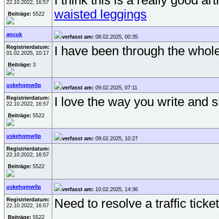
I think this is a really good a
22.10.2022, 16:57
waisted leggings
Beiträge:
5522
ancuk
verfasst am:
08.02.2025, 00:35
Registrierdatum:
I have been through the whole 
01.02.2025, 10:17
Beiträge:
3
uskehqmw0p
verfasst am:
09.02.2025, 07:11
Registrierdatum:
I love the way you write and s
22.10.2022, 16:57
Beiträge:
5522
uskehqmw0p
verfasst am:
09.02.2025, 10:27
Registrierdatum:
22.10.2022, 16:57
Beiträge:
5522
uskehqmw0p
verfasst am:
10.02.2025, 14:36
Registrierdatum:
Need to resolve a traffic tick
22.10.2022, 16:57
Beiträge:
5522