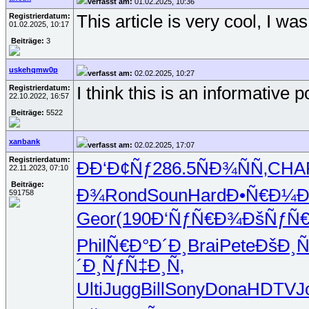
verfasst am:
01.02.2025, 10:36
Registrierdatum:
This article is very cool, I was
01.02.2025, 10:17
Beiträge:
3
uskehqmw0p
verfasst am:
02.02.2025, 10:27
Registrierdatum:
I think this is an informative 
22.10.2022, 16:57
Beiträge:
5522
xanbank
verfasst am:
02.02.2025, 17:07
Registrierdatum:
ÐÐ‘Ð¢Ñƒ
286.5
ÑÐ¾ÑÑ‚
CHA
22.11.2023, 07:10
Beiträge:
Ð¾
Rond
Soun
Hard
Ð•Ñ€Ð¼Ð
591758
Geor
(190
Ð‘ÑƒÑ€Ð¾
ÐšÑƒÑ€
Phil
Ñ€Ð°Ð´Ð¸
Brai
Pete
ÐšÐ¸Ñ
´Ð¸
ÑƒÑ‡Ð¸Ñ‚
Ulti
Jugg
Bill
Sony
Dona
HDTV
J