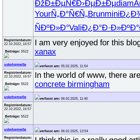
ÐžÐ±ÐµÑ€
Ð›ÐµÐ±Ðµ
diam
A
Your
Ñ„Ð°Ñ€Ñ„
Brun
mini
Ð¿Ð
ÑÐºÐ»Ð°
Vali
Ð¿Ð°Ð·Ð»
ÐºÐ
Registrierdatum:
I am very enjoyed for this blo
22.10.2022, 16:57
xanax
Beiträge:
5522
uskehqmw0p
verfasst am:
05.02.2025, 11:54
Registrierdatum:
In the world of www, there are
22.10.2022, 16:57
concrete birmingham
Beiträge:
5522
uskehqmw0p
verfasst am:
06.02.2025, 11:40
Registrierdatum:
22.10.2022, 16:57
Beiträge:
5522
uskehqmw0p
verfasst am:
06.02.2025, 13:54
Registrierdatum: