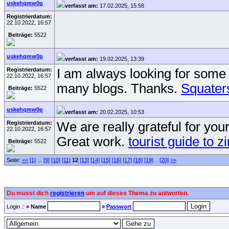
uskehqmw0p
verfasst am:
17.02.2025, 15:58
Registrierdatum:
22.10.2022, 16:57
Beiträge:
5522
uskehqmw0p
verfasst am:
19.02.2025, 13:39
Registrierdatum:
I am always looking for some f
22.10.2022, 16:57
many blogs. Thanks.
Squaters
Beiträge:
5522
uskehqmw0p
verfasst am:
20.02.2025, 10:53
Registrierdatum:
We are really grateful for your
22.10.2022, 16:57
Great work.
tourist guide to z
Beiträge:
5522
Seite:
<<
[1]
...
[9]
[10]
[11]
12
[13]
[14]
[15]
[16]
[17]
[18]
[19]
..
[20]
>>
Du musst dich
registrieren
um auf dieses Thema zu antworten.
Login ::
» Name
»
Passwort