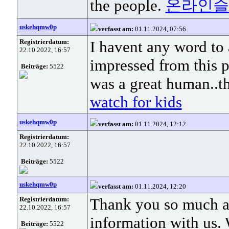
the people.
온라인슬
uskehqmw0p
verfasst am:
01.11.2024, 07:56
Registrierdatum:
I havent any word to a
22.10.2022, 16:57
impressed from this po
Beiträge:
5522
was a great human..th
watch for kids
uskehqmw0p
verfasst am:
01.11.2024, 12:12
Registrierdatum:
22.10.2022, 16:57
Beiträge:
5522
uskehqmw0p
verfasst am:
01.11.2024, 12:20
Registrierdatum:
Thank you so much as
22.10.2022, 16:57
information with us. 
Beiträge:
5522