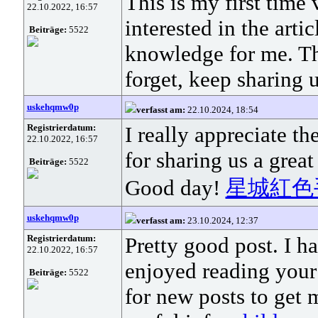
This is my first time 
22.10.2022, 16:57
interested in the arti
Beiträge:
5522
knowledge for me. Th
forget, keep sharing 
uskehqmw0p
verfasst am:
22.10.2024, 18:54
Registrierdatum:
I really appreciate t
22.10.2022, 16:57
for sharing us a great
Beiträge:
5522
Good day!
星城紅色
uskehqmw0p
verfasst am:
23.10.2024, 12:37
Registrierdatum:
Pretty good post. I h
22.10.2022, 16:57
enjoyed reading your
Beiträge:
5522
for new posts to get 