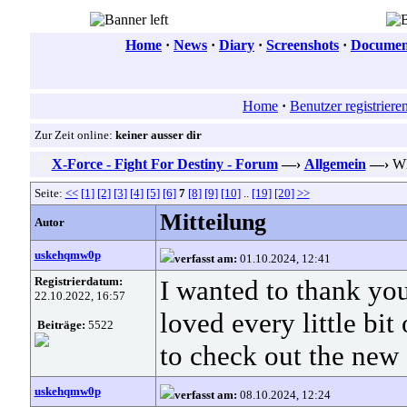
Home
·
News
·
Diary
·
Screenshots
·
Document
Home
·
Benutzer registriere
Zur Zeit online:
keiner ausser dir
X-Force - Fight For Destiny - Forum
—›
Allgemein
—›
Who
Seite:
<<
[1]
[2]
[3]
[4]
[5]
[6]
7
[8]
[9]
[10]
..
[19]
[20]
>>
Mitteilung
Autor
uskehqmw0p
verfasst am:
01.10.2024, 12:41
Registrierdatum:
I wanted to thank you 
22.10.2022, 16:57
loved every little bit
Beiträge:
5522
to check out the new 
uskehqmw0p
verfasst am:
08.10.2024, 12:24