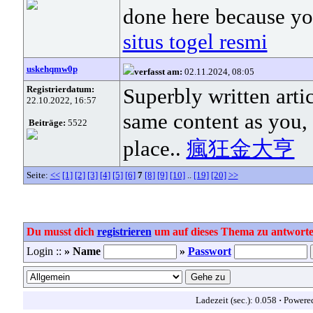
done here because y
situs togel resmi
uskehqmw0p
verfasst am:
02.11.2024, 08:05
Registrierdatum:
Superbly written artic
22.10.2022, 16:57
same content as you, 
Beiträge:
5522
place..
瘋狂金大亨
Seite:
<<
[1]
[2]
[3]
[4]
[5]
[6]
7
[8]
[9]
[10]
..
[19]
[20]
>>
Du musst dich
registrieren
um auf dieses Thema zu antworte
Login ::
» Name
»
Passwort
Ladezeit (sec.): 0.058
·
Powere