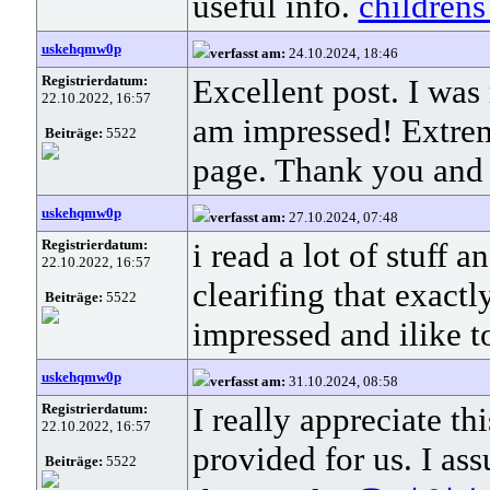
useful info.
childrens
uskehqmw0p
verfasst am:
24.10.2024, 18:46
Registrierdatum:
Excellent post. I was
22.10.2022, 16:57
am impressed! Extrem
Beiträge:
5522
page. Thank you and
uskehqmw0p
verfasst am:
27.10.2024, 07:48
Registrierdatum:
i read a lot of stuff 
22.10.2022, 16:57
clearifing that exact
Beiträge:
5522
impressed and ilike t
uskehqmw0p
verfasst am:
31.10.2024, 08:58
Registrierdatum:
I really appreciate t
22.10.2022, 16:57
provided for us. I ass
Beiträge:
5522