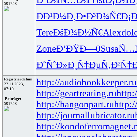
591758
Ð­Ð¹Ð¼Ð¸
Ð•Ð³Ð¾Ñ€
Ð¡
Tere
ÐšÐ¾Ð½Ñ€
Alex
dol
Zone
Ð’ÐŸÐ—0
Susa
Ñ…
Ð˜ÑˆÐ»Ð¸
Ñ‡ÐµÑ‚Ð²
Ñ‡
Registrierdatum:
http://audiobookkeeper.ru
22.11.2023,
07:10
http://geartreating.ru
http:
Beiträge:
http://hangonpart.ru
http:
591758
http://journallubricator.ru
http://kondoferromagnet.