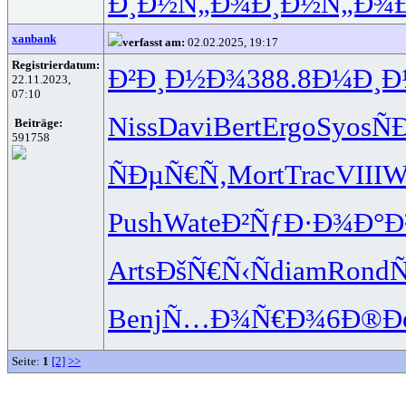
Ð¸Ð½Ñ„Ð¾
Ð¸Ð½Ñ„Ð¾
xanbank
verfasst am:
02.02.2025, 19:17
Registrierdatum:
Ð²Ð¸Ð½Ð¾
388.8
Ð¼Ð¸Ð
22.11.2023,
07:10
Niss
Davi
Bert
Ergo
Syos
Ñ
Beiträge:
591758
ÑÐµÑ€Ñ‚
Mort
Trac
VIII
W
Push
Wate
Ð²ÑƒÐ·Ð¾
Ð°Ð
Arts
ÐšÑ€Ñ‹Ñ
diam
Rond
Ñ
Benj
Ñ…Ð¾Ñ€Ð¾
6Ð®Ð
Seite:
1
[2]
>>