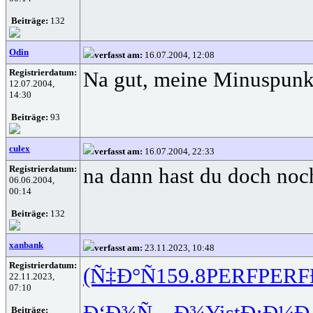
Beiträge:
132
Odin
verfasst am:
16.07.2004, 12:08
Registrierdatum:
Na gut, meine Minuspunkte
12.07.2004,
14:30
Beiträge:
93
culex
verfasst am:
16.07.2004, 22:33
Registrierdatum:
na dann hast du doch noc
06.06.2004,
00:14
Beiträge:
132
xanbank
verfasst am:
23.11.2023, 10:48
Registrierdatum:
(Ñ‡Ð°Ñ
159.8
PERF
PERF
22.11.2023,
07:10
Ð‘Ð¾Ñ…Ð¾
Yist
Ð¡Ð¼Ð
Beiträge: