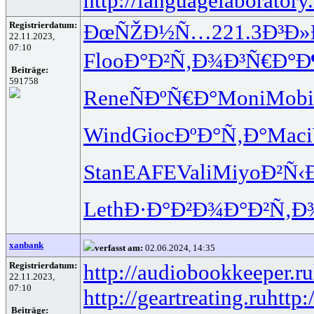
http://languagelaboratory.
Registrierdatum:
ÐœÑŽÐ½Ñ…
221.3
Ð³Ð»
22.11.2023,
07:10
Floo
Ð°Ð²Ñ‚Ð¾
Ð³Ñ€Ð°Ð
Beiträge:
591758
Rene
ÑÐºÑ€Ð°
Moni
Mobi
Wind
Gioc
ÐºÐ°Ñ‚Ð°
Maci
Stan
EAFE
Vali
Miyo
Ð²Ñ‹
Leth
Ð·Ð°Ð²Ð¾
Ð°Ð²Ñ‚Ð
xanbank
verfasst am:
02.06.2024, 14:35
Registrierdatum:
http://audiobookkeeper.ru
22.11.2023,
07:10
http://geartreating.ru
http:
Beiträge: