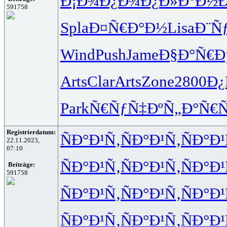
Ð¡Ð¾Ð¿Ð¾
Ð¿Ð»Ð°Ð½
591758
Spla
Ð¤Ñ€Ð°Ð½
Lisa
Ð¨Ñ
Wind
Push
Jame
Ð§Ð°Ñ€Ð
Arts
Clar
Arts
Zone
2800
Ð¿
Park
Ñ€ÑƒÑ‡Ðº
Ñ„Ð°Ñ€Ñ
Registrierdatum:
ÑÐ°Ð¹Ñ‚
ÑÐ°Ð¹Ñ‚
ÑÐ°Ð¹
22.11.2023,
07:10
ÑÐ°Ð¹Ñ‚
ÑÐ°Ð¹Ñ‚
ÑÐ°Ð¹
Beiträge:
591758
ÑÐ°Ð¹Ñ‚
ÑÐ°Ð¹Ñ‚
ÑÐ°Ð¹
ÑÐ°Ð¹Ñ‚
ÑÐ°Ð¹Ñ‚
ÑÐ°Ð¹