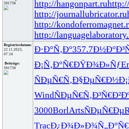
http://hangonpart.ru
http:
591758
http://journallubricator.ru
http://kondoferromagnet.
http://languagelaboratory.
Registrierdatum:
Ð·Ð°Ñ‚Ð°
357.7
Ð½Ð°Ð³
22.11.2023,
07:10
Ð¡Ñ‚Ð°Ñ€
ÐŸÐ¾Ð»Ñƒ
Er
Beiträge:
591758
ÑÐµÑ€Ñ‚
Ð§ÐµÑ€Ð½
Ð¡
Wind
ÑÐµÑ€Ñ‚
Ð³Ñ€Ð²Ð
3000
Borl
Arts
ÑÐµÑ€Ðµ
Trac
Ð¿Ð¾Ð»Ð¾
Ñ„Ð°Ñ€