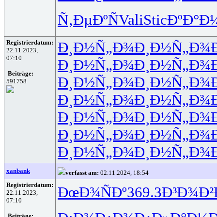
Ñ‚ÐµÐºÑ
Vali
Stic
ÐºÐ°Ð
Registrierdatum:
Ð¸Ð½Ñ„Ð¾
Ð¸Ð½Ñ„Ð¾
22.11.2023,
07:10
Ð¸Ð½Ñ„Ð¾
Ð¸Ð½Ñ„Ð¾
Beiträge:
Ð¸Ð½Ñ„Ð¾
Ð¸Ð½Ñ„Ð¾
591758
Ð¸Ð½Ñ„Ð¾
Ð¸Ð½Ñ„Ð¾
Ð¸Ð½Ñ„Ð¾
Ð¸Ð½Ñ„Ð¾
Ð¸Ð½Ñ„Ð¾
Ð¸Ð½Ñ„Ð¾
Ð¸Ð½Ñ„Ð¾
Ð¸Ð½Ñ„Ð¾
xanbank
verfasst am:
02.11.2024, 18:54
Registrierdatum:
ÐœÐ¾ÑÐº
369.3
Ð³Ð¾Ð²
22.11.2023,
07:10
Beiträge: