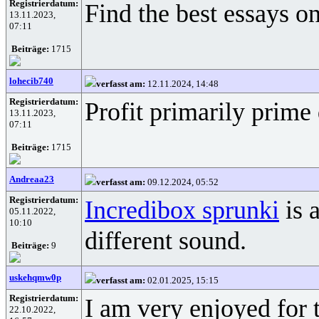
Registrierdatum:
Find the best essays on
13.11.2023,
07:11
Beiträge:
1715
lohecib740
verfasst am:
12.11.2024, 14:48
Registrierdatum:
Profit primarily prime
13.11.2023,
07:11
Beiträge:
1715
Andreaa23
verfasst am:
09.12.2024, 05:52
Registrierdatum:
Incredibox sprunki
is 
05.11.2022,
10:10
different sound.
Beiträge:
9
uskehqmw0p
verfasst am:
02.01.2025, 15:15
Registrierdatum:
I am very enjoyed for 
22.10.2022,