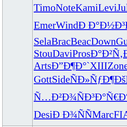
Timo
Note
Kami
Levi
Ju
Emer
Wind
Ð Ð°Ð½Ð³
Sela
Brac
Beac
Down
Gu
Stou
Davi
Pros
Ð°Ð²Ñ‚
Arts
Ð”Ð¶Ð°`
XIII
Zon
Gott
Side
ÑÐ»ÑƒÐ¶
Ðš
Ñ…Ð²Ð¾Ñ
Ð³Ð°Ñ€Ð
Desi
Ð Ð¾ÑÑ
Marc
FI