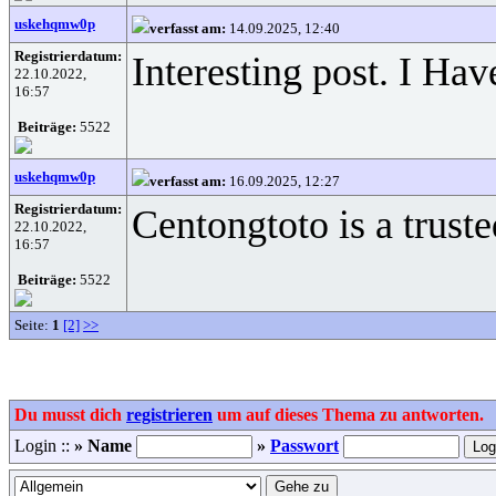
uskehqmw0p
verfasst am:
14.09.2025, 12:40
Registrierdatum:
Interesting post. I Hav
22.10.2022,
16:57
Beiträge:
5522
uskehqmw0p
verfasst am:
16.09.2025, 12:27
Registrierdatum:
Centongtoto is a trust
22.10.2022,
16:57
Beiträge:
5522
Seite:
1
[2]
>>
Du musst dich
registrieren
um auf dieses Thema zu antworten.
Login ::
» Name
»
Passwort