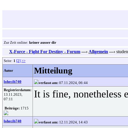
Zur Zeit online:
keiner ausser dir
X-Force - Fight For Destiny - Forum
—›
Allgemein
—›
studen
Seite:
1
[2]
>>
Mitteilung
Autor
lohecib740
verfasst am:
07.11.2024, 06:44
Registrierdatum:
It is fine, nonetheless
13.11.2023,
07:11
Beiträge:
1715
lohecib740
verfasst am:
12.11.2024, 14:43