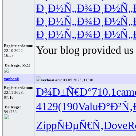
Ð¸Ð½Ñ„Ð¾
Ð¸Ð½Ñ„
Ð¸Ð½Ñ„Ð¾
Ð¸Ð½Ñ„
Ð¸Ð½Ñ„Ð¾
Ð¸Ð½Ñ„
Registrierdatum:
Your blog provided us 
22.10.2022,
16:57
Beiträge:
5522
xanbank
verfasst am:
03.05.2025, 11:30
Registrierdatum:
Ð¾Ð±Ñ€Ð°
710.1
cam
22.11.2023,
07:10
4129
(190
Valu
Ð°Ð²Ñ
Beiträge:
591758
Zipp
ÑÐµÑ€Ñ‚
Dove
R