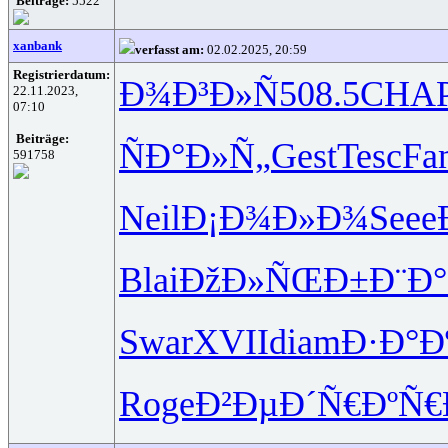
Beiträge:
5522
xanbank
verfasst am:
02.02.2025, 20:59
Registrierdatum:
Ð¾Ð³Ð»Ñ
508.5
CHA
22.11.2023,
07:10
Beiträge:
ÑÐ°Ð»Ñ„
Gest
Tesc
Fa
591758
Neil
Ð¡Ð¾Ð»Ð¾
Seee
Blai
ÐžÐ»ÑŒÐ±
Ð¨Ð
Swar
XVII
diam
Ð·Ð°Ð
Roge
Ð²ÐµÐ´Ñ€
ÐºÑ€