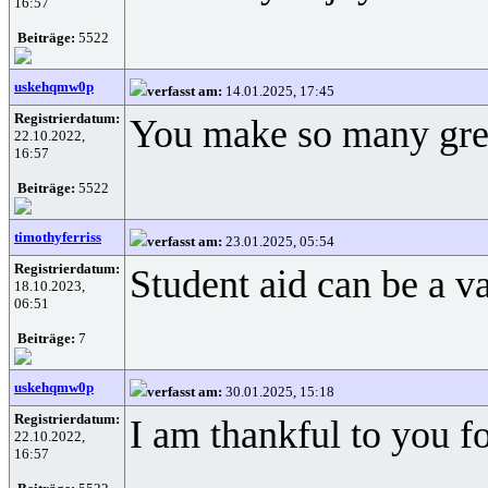
16:57
Beiträge:
5522
uskehqmw0p
verfasst am:
14.01.2025, 17:45
Registrierdatum:
You make so many great
22.10.2022,
16:57
Beiträge:
5522
timothyferriss
verfasst am:
23.01.2025, 05:54
Registrierdatum:
Student aid can be a v
18.10.2023,
06:51
Beiträge:
7
uskehqmw0p
verfasst am:
30.01.2025, 15:18
Registrierdatum:
I am thankful to you fo
22.10.2022,
16:57