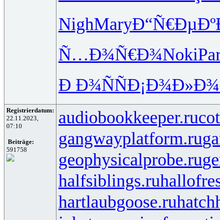
Nigh
Mary
Ð“Ñ€ÐµÐº
Ñ…Ð¾Ñ€Ð¾
Noki
Par
Ð Ð¾ÑÑ
Ð¡Ð¾Ð»Ð¾
Registrierdatum:
audiobookkeeper.ru
cot
22.11.2023,
07:10
gangwayplatform.ru
ga
Beiträge:
591758
geophysicalprobe.ru
ge
halfsiblings.ru
hallofre
hartlaubgoose.ru
hatch