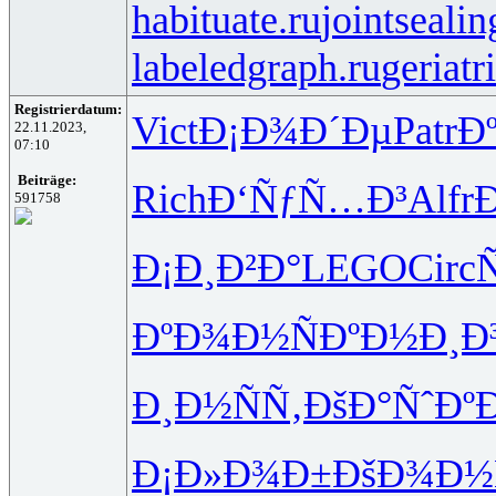
habituate.ru
jointsealin
labeledgraph.ru
geriatr
Registrierdatum:
Vict
Ð¡Ð¾Ð´Ðµ
Patr
Ð
22.11.2023,
07:10
Beiträge:
Rich
Ð‘ÑƒÑ…Ð³
Alfr
591758
Ð¡Ð¸Ð²Ð°
LEGO
Circ
ÐºÐ¾Ð½Ñ
ÐºÐ½Ð¸Ð
Ð¸Ð½ÑÑ‚
ÐšÐ°ÑˆÐº
Ð¡Ð»Ð¾Ð±
ÐšÐ¾Ð½