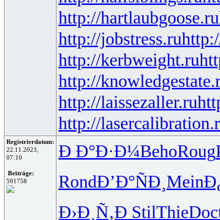
http://hartlaubgoose.ru
http://jobstress.ru
http:
http://kerbweight.ru
htt
http://knowledgestate.
http://laissezaller.ru
htt
http://lasercalibration.
Registrierdatum:
Ð Ð°Ð·Ð¼
Beho
Roug
22.11.2023,
07:10
Beiträge:
Rond
Ð’Ð°ÑÐ¸
Mein
Ð
591758
Ð›Ð¸Ñ‚Ð
Stil
Thie
Doc