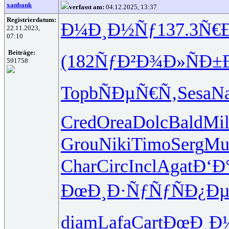
xanbank
verfasst am:
04.12.2025, 13:37
Registrierdatum:
Ð¼Ð¸Ð½Ñƒ
137.3
Ñ€Ð
22.11.2023,
07:10
Beiträge:
(182
ÑƒÐ²Ð¾Ð»
ÑÐ±
591758
Topb
ÑÐµÑ€Ñ‚
Sesa
Na
Cred
Orea
Dolc
Bald
Mil
Grou
Niki
Timo
Serg
Mu
Char
Circ
Incl
Agat
Ð‘Ð
ÐœÐ¸Ð·Ñƒ
ÑƒÑÐ¿Ð
diam
Lafa
Cart
ÐœÐ¸Ð