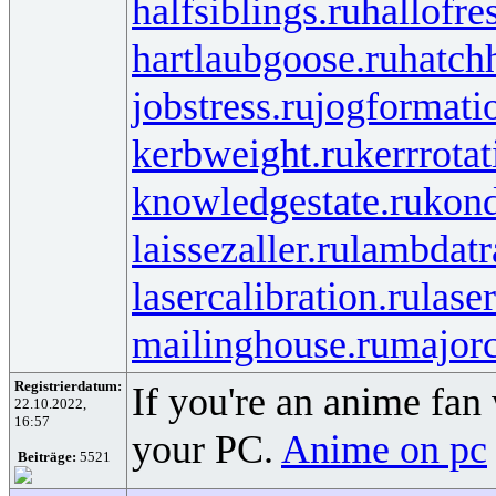
halfsiblings.ru
hallofre
hartlaubgoose.ru
hatch
jobstress.ru
jogformati
kerbweight.ru
kerrrotat
knowledgestate.ru
kond
laissezaller.ru
lambdatr
lasercalibration.ru
lase
mailinghouse.ru
majorc
Registrierdatum:
If you're an anime fan
22.10.2022,
16:57
your PC.
Anime on pc
Beiträge:
5521