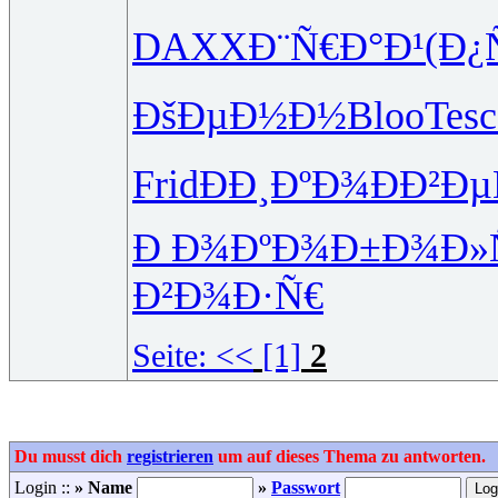
DAXX
Ð¨Ñ€Ð°Ð¹
(Ð¿
ÐšÐµÐ½Ð½
Bloo
Tesc
Frid
ÐÐ¸ÐºÐ¾
ÐÐ²Ð
Ð Ð¾ÐºÐ¾
Ð±Ð¾Ð»
Ð²Ð¾Ð·Ñ€
Seite:
<<
[1]
2
Du musst dich
registrieren
um auf dieses Thema zu antworten.
Login ::
» Name
»
Passwort