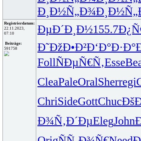
Ð¸Ð½Ñ„Ð¾
Ð¸Ð½Ñ„
Registrierdatum:
ÐµÐ´Ð¸Ð½
155.7
Ð¿Ñ
22.11.2023,
07:10
Ð˜ÐžÐ•Ð²
Ð‘Ð°Ð·Ð°
Beiträge:
591758
Foll
ÑÐµÑ€Ñ‚
Esse
Be
Clea
Pale
Oral
Sher
regi
G
Chri
Side
Gott
Chuc
Ðš
Ð¾Ñ‚Ð´Ðµ
Eleg
John
Orig
ÑÑ‚Ð¾Ñ€
Need
Ð