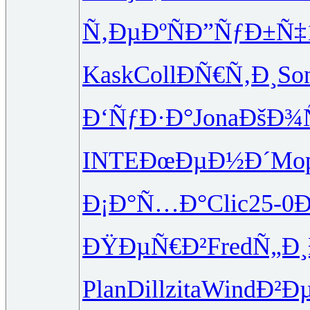
Ñ‚ÐµÐºÑ
Ð”ÑƒÐ±Ñ‡
Kask
Coll
ÐÑ€Ñ‚Ð¸
So
Ð‘ÑƒÐ·Ð°
Jona
ÐšÐ¾Ñ
INTE
ÐœÐµÐ½Ð´
Mo
Ð¡Ð°Ñ…Ð°
Clic
25-0
Ð
ÐŸÐµÑ€Ð²
Fred
Ñ„Ð
Plan
Dill
zita
Wind
Ð²Ð