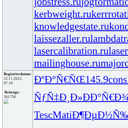
jobstress.ru
jogformati
kerbweight.ru
kerrrotat
knowledgestate.ru
kond
laissezaller.ru
lambdatr
lasercalibration.ru
lase
mailinghouse.ru
majorc
Registrierdatum:
ÐºÐ°Ñ€ÑŒ
145.9
cons
22.11.2023,
07:10
Beiträge:
ÑƒÑ‡Ð¸Ð»
ÐÐ°Ñ€Ð
591758
Tesc
Mati
Ð¶ÐµÐ½Ñ