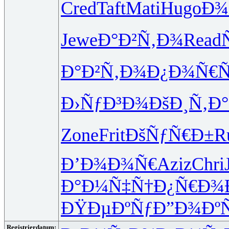
Cred
Taft
Mati
Hugo
Ð¾
Jewe
Ð°Ð²Ñ‚Ð¾
Read
Ð°Ð²Ñ‚Ð¾
Ð¿Ð¾Ñ€Ñ
Ð›ÑƒÐ³Ð¾
ÐšÐ¸Ñ‚Ð°
Zone
Frit
ÐšÑƒÑ€Ð±
R
Ð’Ð¾Ð¾Ñ€
Aziz
Chri
Ð°Ð¼Ñ‡Ñ†
Ð¿Ñ€Ð¾
ÐŸÐµÐºÑƒ
Ð”Ð¾ÐºÑ
Registrierdatum: