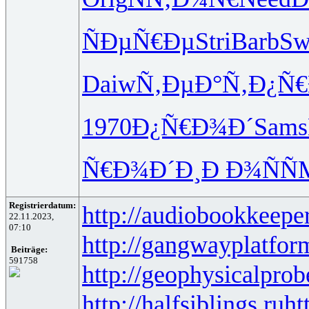
ÑÐµÑ€Ðµ
Stri
Barb
Sw
Daiw
Ñ‚ÐµÐ°Ñ‚
Ð¿Ñ€
1970
Ð¿Ñ€Ð¾Ð´
Sams
Ñ€Ð¾Ð´Ð¸
Ð Ð¾ÑÑ
Registrierdatum:
http://audiobookkeeper
22.11.2023,
07:10
http://gangwayplatfor
Beiträge:
591758
http://geophysicalprob
http://halfsiblings.ru
ht