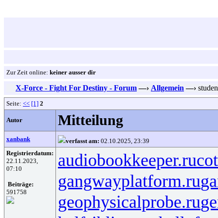
Zur Zeit online:
keiner ausser dir
X-Force - Fight For Destiny - Forum
—›
Allgemein
—›
studen
Seite:
<<
[1]
2
Mitteilung
Autor
xanbank
verfasst am:
02.10.2025, 23:39
Registrierdatum:
audiobookkeeper.ru
cot
22.11.2023,
07:10
gangwayplatform.ru
ga
Beiträge:
591758
geophysicalprobe.ru
ge