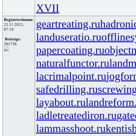
XVII
Registrierdatum:
geartreating.ru
hadronic
22.11.2023,
07:10
landuseratio.ru
offline
Beiträge:
591758
papercoating.ru
object
naturalfunctor.ru
landm
lacrimalpoint.ru
jogfor
safedrilling.ru
screwing
layabout.ru
landreform
ladletreatediron.ru
gate
lammasshoot.ru
kentis