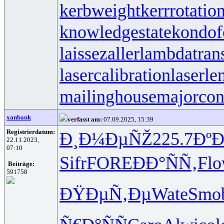
kerbweight
kerrrotatio
knowledgestate
kondof
laissezaller
lambdatrans
lasercalibration
laserle
mailinghouse
majorcon
xanbank
verfasst am:
07.09.2025, 15:39
Registrierdatum:
Ð¸Ð¼ÐµÑŽ
225.7
Ðº
22.11.2023,
07:10
Sifr
FORE
ÐÐ°ÑÑ‚
Fl
Beiträge:
591758
ÐŸÐµÑ‚Ðµ
Wate
Smo