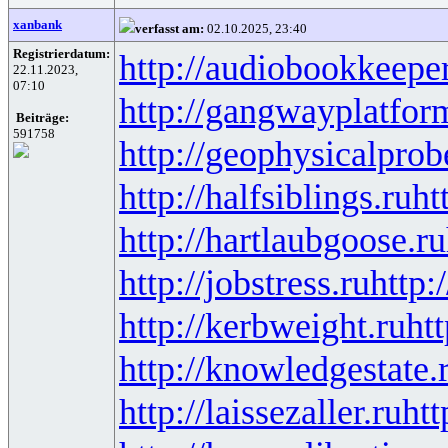
xanbank
verfasst am:
02.10.2025, 23:40
Registrierdatum:
http://audiobookkeeper
22.11.2023,
07:10
http://gangwayplatfor
Beiträge:
591758
http://geophysicalprob
http://halfsiblings.ru
ht
http://hartlaubgoose.ru
http://jobstress.ru
http:
http://kerbweight.ru
htt
http://knowledgestate.
http://laissezaller.ru
htt