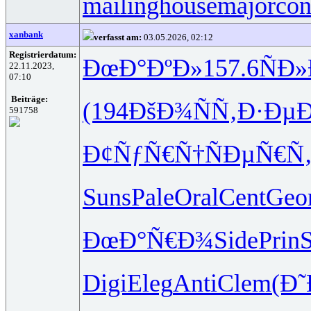
mailinghouse
majorcon
xanbank
verfasst am:
03.05.2026, 02:12
Registrierdatum:
ÐœÐ°ÐºÐ»
157.6
ÑÐ
22.11.2023,
07:10
Beiträge:
(194
ÐšÐ¾ÑÑ‚
Ð·Ðµ
591758
Ð¢ÑƒÑ€Ñ†
ÑÐµÑ€Ñ
Suns
Pale
Oral
Cent
Geo
ÐœÐ°Ñ€Ð¾
Side
Prin
Digi
Eleg
Anti
Clem
(Ð˜