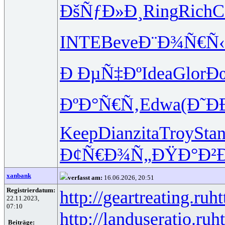
ÐšÑƒÐ»Ð¸
Ring
Rich
C
INTE
Beve
Ð¨Ð¾Ñ€Ñ‹
Ð ÐµÑ‡Ðº
Idea
Glor
Ð
ÐºÐ°Ñ€Ñ‚
Edwa
(Ð˜Ð
Keep
Dian
zita
Troy
Sta
Ð¢Ñ€Ð¾Ñ„
ÐŸÐ°Ð²
xanbank
verfasst am:
16.06.2026, 20:51
Registrierdatum:
http://geartreating.ru
ht
22.11.2023,
07:10
http://landuseratio.ru
ht
Beiträge: