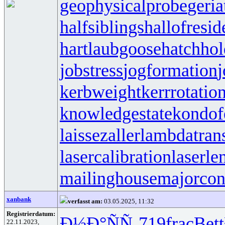
geophysicalprobe
geria
halfsiblings
hallofresi
hartlaubgoose
hatchho
jobstress
jogformation
j
kerbweight
kerrrotatio
knowledgestate
kondof
laissezaller
lambdatrans
lasercalibration
laserle
mailinghouse
majorcon
xanbank
verfasst am:
03.05.2025, 11:32
Registrierdatum:
Ð½Ð°ÑÑ‚
719
frac
Bett
22.11.2023,