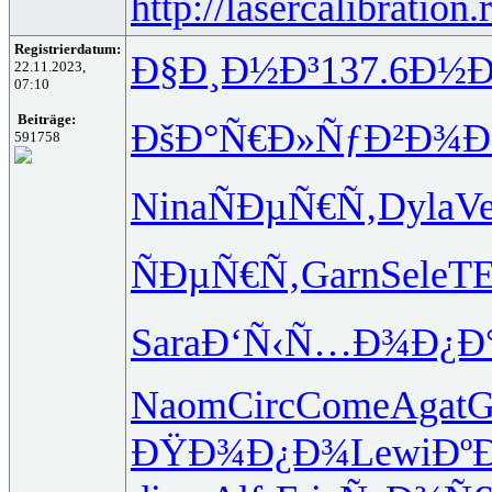
http://lasercalibration.
Registrierdatum:
Ð§Ð¸Ð½Ð³
137.6
Ð½Ð
22.11.2023,
07:10
Beiträge:
ÐšÐ°Ñ€Ð»
ÑƒÐ²Ð¾Ð
591758
Nina
ÑÐµÑ€Ñ‚
Dyla
V
ÑÐµÑ€Ñ‚
Garn
Sele
T
Sara
Ð‘Ñ‹Ñ…Ð¾
Ð¿Ð
Naom
Circ
Come
Agat
G
ÐŸÐ¾Ð¿Ð¾
Lewi
Ðº