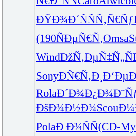
Ñ€Ð°ÑÑ
Caro
Alwi
col
ÐŸÐ¾Ð´Ñ
ÑÑ‚Ñ€Ñƒ
(190
ÑÐµÑ€Ñ‚
Omsa
S
Wind
ÐžÑ‚ÐµÑ‡
Ñ„Ñ
Sony
ÐÑ€Ñ‚Ð¸
Ð‘Ðµ
Rola
Ð´Ð¾Ð¿Ð¾
Ð¨Ñ
ÐšÐ¾Ð½Ð¾
Scou
Ð¼
Pola
Ð Ð¾ÑÑ
(CD-
My