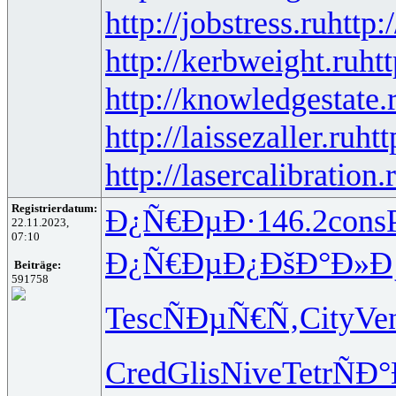
http://jobstress.ru
http:
http://kerbweight.ru
htt
http://knowledgestate.
http://laissezaller.ru
htt
http://lasercalibration.
Registrierdatum:
Ð¿Ñ€ÐµÐ·
146.2
cons
22.11.2023,
07:10
Ð¿Ñ€ÐµÐ¿
ÐšÐ°Ð»Ð
Beiträge:
591758
Tesc
ÑÐµÑ€Ñ‚
City
Ve
Cred
Glis
Nive
Tetr
ÑÐ