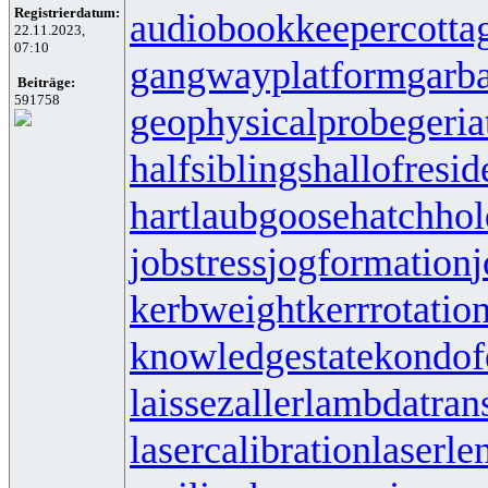
Registrierdatum:
audiobookkeeper
cotta
22.11.2023,
07:10
gangwayplatform
garb
Beiträge:
591758
geophysicalprobe
geria
halfsiblings
hallofresi
hartlaubgoose
hatchho
jobstress
jogformation
j
kerbweight
kerrrotatio
knowledgestate
kondof
laissezaller
lambdatrans
lasercalibration
laserle