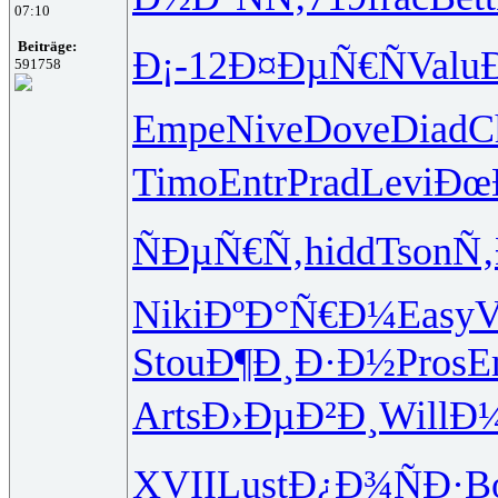
07:10
Beiträge:
Ð¡-12
Ð¤ÐµÑ€Ñ
Valu
591758
Empe
Nive
Dove
Diad
C
Timo
Entr
Prad
Levi
Ðœ
ÑÐµÑ€Ñ‚
hidd
Tson
Ñ
Niki
ÐºÐ°Ñ€Ð¼
Easy
V
Stou
Ð¶Ð¸Ð·Ð½
Pros
E
Arts
Ð›ÐµÐ²Ð¸
Will
Ð
XVII
Lust
Ð¿Ð¾ÑÐ·
B