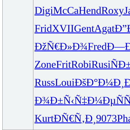
Digi
McCa
Hend
Roxy
J
Frid
XVII
Gent
Agat
Ð”
ÐžÑ€Ð»Ð¾
Fred
Ð—Ð
Zone
Frit
Robi
Rusi
ÑÐ
Russ
Loui
ÐšÐ°Ð¼Ð¸
Ð
Ð¾Ð±Ñ‹Ñ‡
Ð¼ÐµÑÑ
Kurt
ÐÑ€Ñ‚Ð¸
9073
Ph