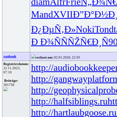
diam
Alfr
Frie
Ñ„Ð¾Ñ€
Mand
XVII
Ð”Ð°Ð½Ð
Ð¿ÐµÑ‚Ð»
Noki
Tond
t
Ð Ð¾ÑÑ
ÑŽÑ€Ð¸Ñ
9
xanbank
verfasst am:
02.01.2026, 22:05
Registrierdatum:
http://audiobookkeeper
22.11.2023,
07:10
http://gangwayplatfor
Beiträge:
591758
http://geophysicalprob
http://halfsiblings.ru
ht
http://hartlaubgoose.ru