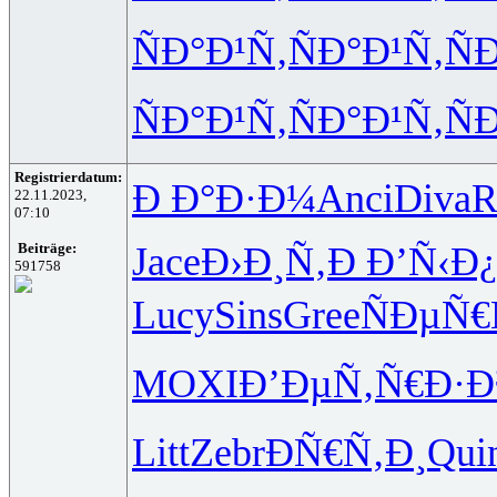
ÑÐ°Ð¹Ñ‚
ÑÐ°Ð¹Ñ‚
Ñ
ÑÐ°Ð¹Ñ‚
ÑÐ°Ð¹Ñ‚
Ñ
Registrierdatum:
Ð Ð°Ð·Ð¼
Anci
Diva
R
22.11.2023,
07:10
Jace
Ð›Ð¸Ñ‚Ð
Ð’Ñ‹Ð
Beiträge:
591758
Lucy
Sins
Gree
ÑÐµÑ€
MOXI
Ð’ÐµÑ‚Ñ€
Ð·
Litt
Zebr
ÐÑ€Ñ‚Ð¸
Qui