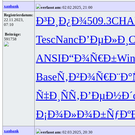
xanbank
verfasst am:
02.02.2025, 21:00
Registrierdatum:
Ð³Ð¸Ð¿Ð¾
509.3
CHA
22.11.2023,
07:10
Beiträge:
Tesc
Nanc
Ð’ÐµÐ»Ð¸
C
591758
ANSI
Ð“Ð¾Ñ€Ð±
Win
Base
Ñ‚Ð²Ð¾Ñ€
Ð¨Ð
Ñ‡Ð¸ÑÑ‚
Ð’ÐµÐ½Ð´
Ð¡Ð¾Ð»Ð¾
Ð±ÑƒÐº
xanbank
verfasst am:
02.03.2025, 20:30