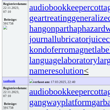
Registrierdatum:
audiobookkeeper
cotta
22.11.2023,
07:10
geartreating
generalize
Beiträge:
591758
hangonpart
haphazardw
journallubricator
juicec
kondoferromagnet
labe
languagelaboratory
lar
nameresolution
<
xanbank
verfasst am:
17.03.2025, 22:40
Registrierdatum:
audiobookkeeper
cotta
22.11.2023,
07:10
gangwayplatform
garb
Beiträge:
591758