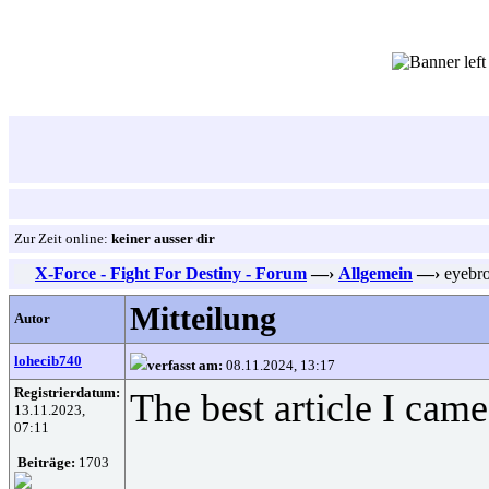
Zur Zeit online:
keiner ausser dir
X-Force - Fight For Destiny - Forum
—›
Allgemein
—›
eyebro
Mitteilung
Autor
lohecib740
verfasst am:
08.11.2024, 13:17
Registrierdatum:
The best article I cam
13.11.2023,
07:11
Beiträge:
1703