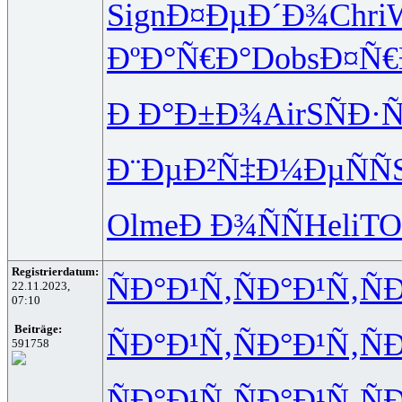
Sign
Ð¤ÐµÐ´Ð¾
Chri
ÐºÐ°Ñ€Ð°
Dobs
Ð¤Ñ
Ð Ð°Ð±Ð¾
AirS
ÑÐ·Ñ
Ð¨ÐµÐ²Ñ‡
Ð¼ÐµÑÑ
Olme
Ð Ð¾ÑÑ
Heli
T
Registrierdatum:
ÑÐ°Ð¹Ñ‚
ÑÐ°Ð¹Ñ‚
Ñ
22.11.2023,
07:10
Beiträge:
ÑÐ°Ð¹Ñ‚
ÑÐ°Ð¹Ñ‚
Ñ
591758
ÑÐ°Ð¹Ñ‚
ÑÐ°Ð¹Ñ‚
Ñ