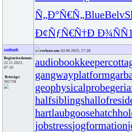
Ñ„Ð°Ñ€Ñ„
Blue
Belv
S
Ð¢ÑƒÑ€Ñ†
Ð Ð¾ÑÑ
xanbank
verfasst am:
02.06.2025, 17:28
Registrierdatum:
audiobookkeeper
cotta
22.11.2023,
07:10
gangwayplatform
garb
Beiträge:
591758
geophysicalprobe
geria
halfsiblings
hallofresi
hartlaubgoose
hatchho
jobstress
jogformation
j