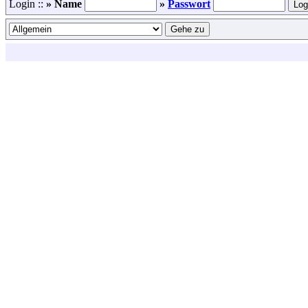
Login ::
» Name
»
Passwort