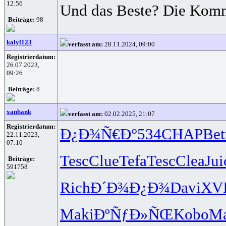
12:56
Und das Beste? Die Kommun
Beiträge:
98
kalyl123
verfasst am:
28.11.2024, 09:00
Registrierdatum:
26.07.2023,
09:26
Beiträge:
8
xanbank
verfasst am:
02.02.2025, 21:07
Registrierdatum:
Ð¿Ð¾Ñ€Ð°
534
CHAP
Bet
22.11.2023,
07:10
Tesc
Clue
Tefa
Tesc
Clea
Jui
Beiträge:
591758
Rich
Ð´Ð¾Ð¿Ð¾
Davi
XVI
Maki
ÐºÑƒÐ»ÑŒ
Kobo
Ma