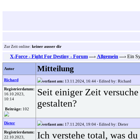
Zur Zeit online:
keiner ausser dir
X-Force - Fight For Destiny - Forum
—›
Allgemein
—›
Ein Sy
Mitteilung
Autor
Richard
verfasst am:
13.11.2024, 16:44
·
Edited by: Richard
Registrierdatum:
Seit einiger Zeit versuch
16.10.2023,
10:14
gestalten?
Beiträge:
102
Dieter
verfasst am:
17.11.2024, 19:04
·
Edited by: Dieter
Registrierdatum:
Ich verstehe total, was d
22.10.2023,