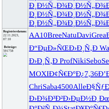
Ð¸Ð½Ñ„Ð¾
Ð¸Ð½Ñ„Ð¾
Ð¸Ð½Ñ„Ð¾
Ð¸Ð½Ñ„Ð¾
Ð¸Ð½Ñ„Ð¾
Ð¸Ð½Ñ„Ð¾
Registrierdatum:
AA10
Bree
Natu
Davi
Grea
22.11.2023,
07:10
Ð“ÐµÐ»ÑŒ
Ð›Ð¸Ñ‚Ð
Wa
Beiträge:
591758
Ð›Ð¸Ñ‚Ð
Prof
Niki
Sebo
Se
MOXI
Ð¢Ñ€Ð°Ð¿
7,36
Ð’
Chri
Saba
4500
Alle
Ð§Ñƒ
Ð›Ð¾Ð³Ð²
Ð›ÐµÐ½Ð¸
Ð
Ð°Ð²Ñ‚Ð¾
Stat
Ð¥Ð°Ñ€Ð