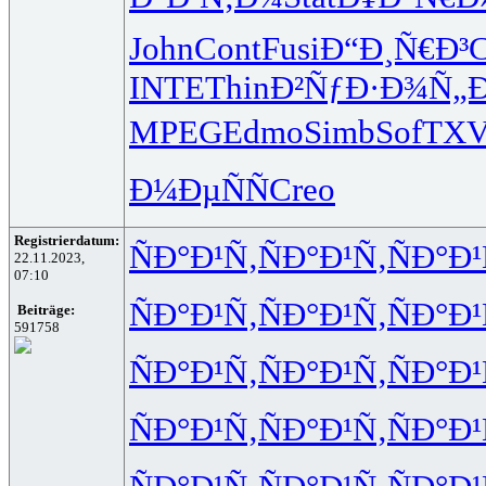
John
Cont
Fusi
Ð“Ð¸Ñ€Ð³
C
INTE
Thin
Ð²ÑƒÐ·Ð¾
Ñ„
MPEG
Edmo
Simb
SofT
XV
Ð¼ÐµÑÑ
Creo
Registrierdatum:
ÑÐ°Ð¹Ñ‚
ÑÐ°Ð¹Ñ‚
ÑÐ°Ð¹
22.11.2023,
07:10
ÑÐ°Ð¹Ñ‚
ÑÐ°Ð¹Ñ‚
ÑÐ°Ð¹
Beiträge:
591758
ÑÐ°Ð¹Ñ‚
ÑÐ°Ð¹Ñ‚
ÑÐ°Ð¹
ÑÐ°Ð¹Ñ‚
ÑÐ°Ð¹Ñ‚
ÑÐ°Ð¹