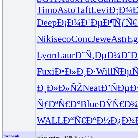
Timo
Asto
Taft
Levi
Ð¡Ð¾Ð
Deep
Ð¡Ð¾Ð´Ðµ
Ð¶ÑƒÑ
Niki
seco
Conc
Jewe
Astr
Eg
Lyon
Laur
Ð¨Ñ‚ÐµÐ¼
Ð¨Ð
Fuxi
Ð•Ð»Ð¸Ð·
Will
ÑÐµ
Ð¸Ð»Ð»ÑŽ
Neat
Ð’ÑÐµÐ
ÑƒÐºÑ€Ð°
Blue
ÐŸÑ€Ð¾
WALL
Ð“Ñ€Ð°Ð½
Ð¿Ð¾Ð
xanbank
verfasst am:
02.06.2025, 17:36