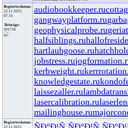
Registrierdatum:
audiobookkeeper.ru
cottag
22.11.2023,
07:10
gangwayplatform.ru
garba
Beiträge:
geophysicalprobe.ru
geria
591758
halfsiblings.ru
hallofresid
hartlaubgoose.ru
hatchhol
jobstress.ru
jogformation.
kerbweight.ru
kerrrotation
knowledgestate.ru
kondof
laissezaller.ru
lambdatransi
lasercalibration.ru
laserlen
mailinghouse.ru
majorcon
Registrierdatum:
ÑÐ°Ð¹Ñ‚
ÑÐ°Ð¹Ñ‚
ÑÐ°Ð¹
22.11.2023,