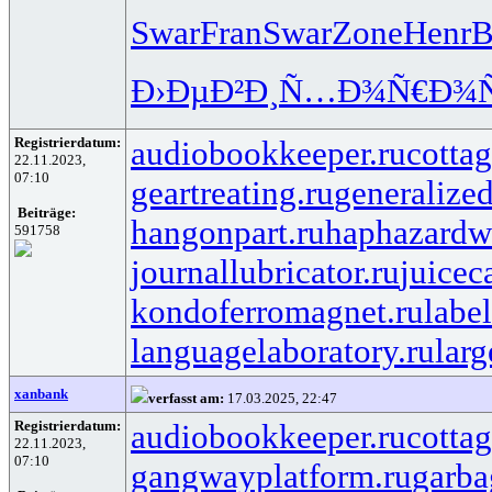
Swar
Fran
Swar
Zone
Henr
B
Ð›ÐµÐ²Ð¸
Ñ…Ð¾Ñ€Ð¾
Registrierdatum:
audiobookkeeper.ru
cottag
22.11.2023,
07:10
geartreating.ru
generalized
Beiträge:
hangonpart.ru
haphazardw
591758
journallubricator.ru
juicec
kondoferromagnet.ru
labe
languagelaboratory.ru
larg
xanbank
verfasst am:
17.03.2025, 22:47
Registrierdatum:
audiobookkeeper.ru
cottag
22.11.2023,
07:10
gangwayplatform.ru
garba