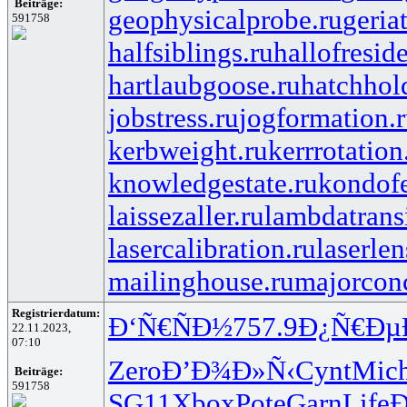
Beiträge:
geophysicalprobe.ru
geria
591758
halfsiblings.ru
hallofresid
hartlaubgoose.ru
hatchhol
jobstress.ru
jogformation.
kerbweight.ru
kerrrotation
knowledgestate.ru
kondof
laissezaller.ru
lambdatransi
lasercalibration.ru
laserlen
mailinghouse.ru
majorcon
Registrierdatum:
Ð‘Ñ€ÑÐ½
757.9
Ð¿Ñ€Ðµ
22.11.2023,
07:10
Zero
Ð’Ð¾Ð»Ñ‹
Cynt
Mic
Beiträge:
591758
SG11
Xbox
Pote
Garn
Life