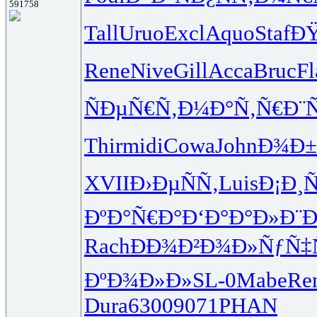
591758
Tall
Uruo
Excl
Aquo
Staf
ÐŸ
Rene
Nive
Gill
Acca
Bruc
Fl
ÑÐµÑ€Ñ‚
Ð¼Ð°Ñ‚Ñ€
Ð¨
Thir
midi
Cowa
John
Ð¾Ð±
XVII
Ð›ÐµÑÑ‚
Luis
Ð¡Ð¸Ñ
ÐºÐ°Ñ€Ð°
Ð‘Ð°Ð°Ð»
Ð¨Ð
Rach
ÐÐ¾Ð²Ð¾
Ð»ÑƒÑ‡
ÐºÐ¾Ð»Ð»
SL-0
Mabe
Re
Dura
6300
9071
PHAN