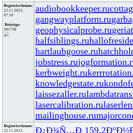
Registrierdatum:
audiobookkeeper.ru
cottag
22.11.2023,
07:10
gangwayplatform.ru
garba
Beiträge:
geophysicalprobe.ru
geria
591758
halfsiblings.ru
hallofresid
hartlaubgoose.ru
hatchhol
jobstress.ru
jogformation.
kerbweight.ru
kerrrotation
knowledgestate.ru
kondof
laissezaller.ru
lambdatransi
lasercalibration.ru
laserlen
mailinghouse.ru
majorcon
Registrierdatum:
Ð¿Ð¾Ñ…Ð¸
159.2
Ð°Ð½
22.11.2023,