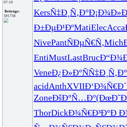
07:10
Kers
Ñ‡Ð¸Ñ‚Ð°
Ð¡Ð¾Ð»
Beiträge:
591758
Ð±ÐµÐ¹Ðº
Mati
Elec
Acca
Nive
Pant
ÑÐµÑ€Ñ‚
Mich
Enti
Must
Last
Bruc
Ð“Ð¾
Vene
Ð¿Ð»Ð°Ñ
Ñ‡Ð¸Ñ‚Ð°
acid
Anth
XVII
Ð‘Ð¾Ñ€Ð´
Zone
ÐšÐ°Ñ…Ð°
(ÐœÐ˜Ð
Thor
Dick
Ð¾Ñ€Ð³Ð°
Ð Ð