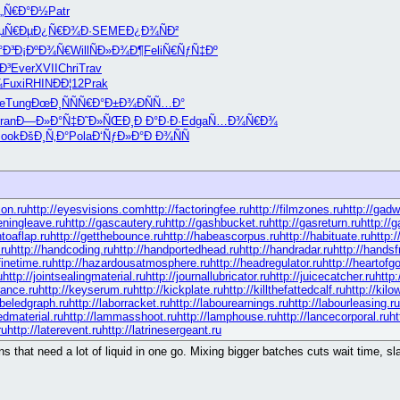
„Ñ€Ð°Ð½
Patr
µÑ€Ðµ
Ð¿Ñ€Ð¾Ð·
SEME
Ð¿Ð¾ÑÐ²
°Ð³
Ð¡ÐºÐ¾Ñ€
Will
ÑÐ»Ð¾Ð¶
Feli
Ñ€ÑƒÑ‡Ðº
Ð³
Ever
XVII
Chri
Trav
¾
Fuxi
RHIN
ÐÐ¦12
Prak
e
Tung
ÐœÐ¸ÑÑ
Ñ€Ð°Ð±Ð¾
ÐÑÑ…Ð°
ran
Ð—Ð»Ð°Ñ‡
Ð˜Ð»ÑŒÐ¸
Ð Ð°Ð·Ð·
Edga
Ñ…Ð¾Ñ€Ð¾
ook
ÐšÐ¸Ñ‚Ð°
Pola
Ð‘ÑƒÐ»Ð°
Ð Ð¾ÑÑ
ion.ru
http://eyesvisions.com
http://factoringfee.ru
http://filmzones.ru
http://gadw
eningleave.ru
http://gascautery.ru
http://gashbucket.ru
http://gasreturn.ru
http://
ntoaflap.ru
http://getthebounce.ru
http://habeascorpus.ru
http://habituate.ru
http:
.ru
http://handcoding.ru
http://handportedhead.ru
http://handradar.ru
http://hands
finetime.ru
http://hazardousatmosphere.ru
http://headregulator.ru
http://heartofgo
u
http://jointsealingmaterial.ru
http://journallubricator.ru
http://juicecatcher.ru
http
ance.ru
http://keyserum.ru
http://kickplate.ru
http://killthefattedcalf.ru
http://kil
abeledgraph.ru
http://laborracket.ru
http://labourearnings.ru
http://labourleasing.ru
edmaterial.ru
http://lammasshoot.ru
http://lamphouse.ru
http://lancecorporal.ru
ht
ru
http://laterevent.ru
http://latrinesergeant.ru
uns that need a lot of liquid in one go. Mixing bigger batches cuts wait time