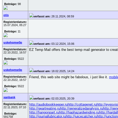
Beiträge:
98
otis
verfasst am:
28.11.2024, 08:59
Registrierdatum:
15.07.2024, 05:27
Beiträge:
11
uskehqmw0p
verfasst am:
03.12.2024, 15:06
Registrierdatum:
EZ Temp Mail offers the best temp mail generator to crea
22.10.2022, 16:57
Beiträge:
5522
uskehqmw0p
verfasst am:
18.02.2025, 14:24
Registrierdatum:
Friend, this web site might be fabolous, i just like it.
mobil
22.10.2022, 16:57
Beiträge:
5522
xanbank
verfasst am:
02.03.2025, 20:39
Registrierdatum:
http://audiobookkeeper.ru
http://cottagenet.ru
http://eyesvis
22.11.2023, 07:10
http://geartreating.ru
http://generalizedanalysis.ru
http://gen
http://hangonpart.ru
http://haphazardwinding.ru
http://hardal
Beiträge:
http://journallubricator.ru
http://juicecatcher.ru
http://junctio
591758