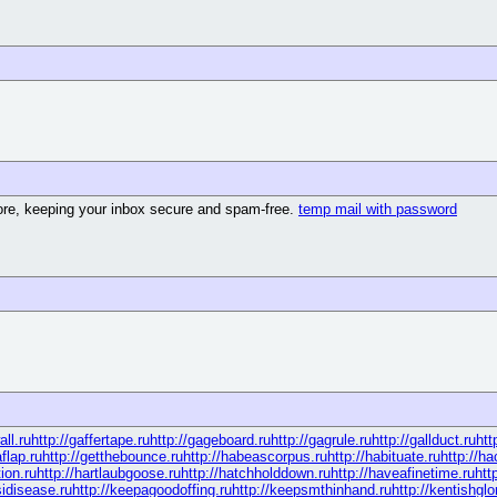
ore, keeping your inbox secure and spam-free.
temp mail with password
all.ru
http://gaffertape.ru
http://gageboard.ru
http://gagrule.ru
http://gallduct.ru
htt
aflap.ru
http://getthebounce.ru
http://habeascorpus.ru
http://habituate.ru
http://ha
ion.ru
http://hartlaubgoose.ru
http://hatchholddown.ru
http://haveafinetime.ru
htt
sidisease.ru
http://keepagoodoffing.ru
http://keepsmthinhand.ru
http://kentishglo