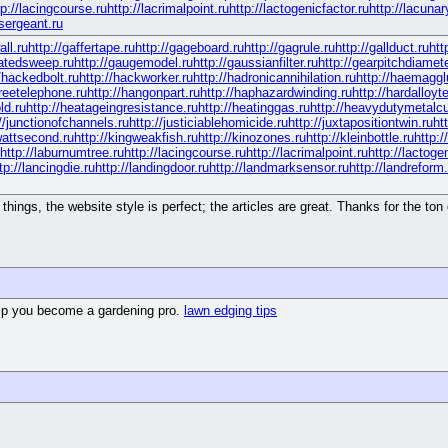
tp://lacingcourse.ru
http://lacrimalpoint.ru
http://lactogenicfactor.ru
http://lacunar
esergeant.ru
all.ru
http://gaffertape.ru
http://gageboard.ru
http://gagrule.ru
http://gallduct.ru
htt
gatedsweep.ru
http://gaugemodel.ru
http://gaussianfilter.ru
http://gearpitchdiamete
//hackedbolt.ru
http://hackworker.ru
http://hadronicannihilation.ru
http://haemagglu
freetelephone.ru
http://hangonpart.ru
http://haphazardwinding.ru
http://hardalloyt
ld.ru
http://heatageingresistance.ru
http://heatinggas.ru
http://heavydutymetalcu
://junctionofchannels.ru
http://justiciablehomicide.ru
http://juxtapositiontwin.ru
ht
owattsecond.ru
http://kingweakfish.ru
http://kinozones.ru
http://kleinbottle.ru
http:/
http://laburnumtree.ru
http://lacingcourse.ru
http://lacrimalpoint.ru
http://lactoge
tp://lancingdie.ru
http://landingdoor.ru
http://landmarksensor.ru
http://landreform.
ings, the website style is perfect; the articles are great. Thanks for the ton 
help you become a gardening pro.
lawn edging tips