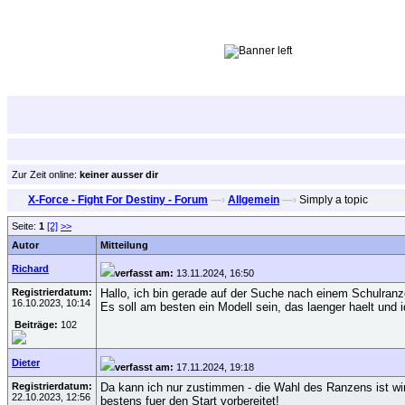
Zur Zeit online:
keiner ausser dir
X-Force - Fight For Destiny - Forum
—›
Allgemein
—›
Simply a topic
Seite:
1
[2]
>>
Autor
Mitteilung
Richard
verfasst am:
13.11.2024, 16:50
Registrierdatum:
Hallo, ich bin gerade auf der Suche nach einem Schulranz
16.10.2023, 10:14
Es soll am besten ein Modell sein, das laenger haelt und
Beiträge:
102
Dieter
verfasst am:
17.11.2024, 19:18
Registrierdatum:
Da kann ich nur zustimmen - die Wahl des Ranzens ist wir
22.10.2023, 12:56
bestens fuer den Start vorbereitet!