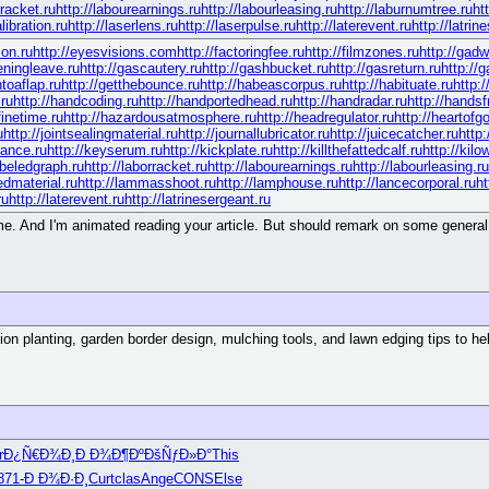
rracket.ru
http://labourearnings.ru
http://labourleasing.ru
http://laburnumtree.ru
ht
libration.ru
http://laserlens.ru
http://laserpulse.ru
http://laterevent.ru
http://latrin
ion.ru
http://eyesvisions.com
http://factoringfee.ru
http://filmzones.ru
http://gadw
eningleave.ru
http://gascautery.ru
http://gashbucket.ru
http://gasreturn.ru
http://
ntoaflap.ru
http://getthebounce.ru
http://habeascorpus.ru
http://habituate.ru
http:
.ru
http://handcoding.ru
http://handportedhead.ru
http://handradar.ru
http://hands
finetime.ru
http://hazardousatmosphere.ru
http://headregulator.ru
http://heartofgo
u
http://jointsealingmaterial.ru
http://journallubricator.ru
http://juicecatcher.ru
http
ance.ru
http://keyserum.ru
http://kickplate.ru
http://killthefattedcalf.ru
http://kil
abeledgraph.ru
http://laborracket.ru
http://labourearnings.ru
http://labourleasing.ru
edmaterial.ru
http://lammasshoot.ru
http://lamphouse.ru
http://lancecorporal.ru
ht
ru
http://laterevent.ru
http://latrinesergeant.ru
e. And I'm animated reading your article. But should remark on some general th
ion planting, garden border design, mulching tools, and lawn edging tips to 
r
Ð¿Ñ€Ð¾Ð¸
Ð Ð¾Ð¶Ðº
ÐšÑƒÐ»Ð°
This
871-
Ð Ð¾Ð·Ð¸
Curt
clas
Ange
CONS
Else