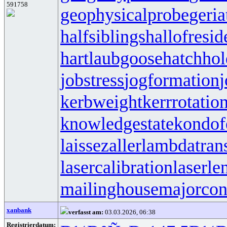
591758
geophysicalprobe
geria
halfsiblings
hallofresi
hartlaubgoose
hatchho
jobstress
jogformation
j
kerbweight
kerrrotatio
knowledgestate
kondof
laissezaller
lambdatrans
lasercalibration
laserle
mailinghouse
majorcon
xanbank
verfasst am:
03.03.2026, 06:38
Registrierdatum: