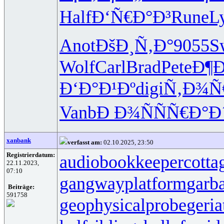
Half
Ð‘Ñ€Ð°Ð³
Rune
L
Anot
ÐšÐ¸Ñ‚Ð°
9055
S
Wolf
Carl
Brad
Pete
Ð¶
Ð‘Ð°Ð¹Ðº
digi
Ñ‚Ð¾Ñ
Vanb
Ð Ð¾ÑÑ
Ñ€Ð°Ð
xanbank
verfasst am:
02.10.2025, 23:50
Registrierdatum:
audiobookkeeper
cotta
22.11.2023,
07:10
gangwayplatform
garb
Beiträge:
591758
geophysicalprobe
geria