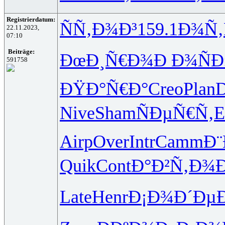
Registrierdatum:
ÑÑ‚Ð¾Ð³
159.1
Ð¾Ñ‚
22.11.2023,
07:10
Beiträge:
ÐœÐ¸Ñ€Ð¾
Ð Ð¾ÑÐ
591758
ÐŸÐ°Ñ€Ð°
Creo
Plan
Nive
Sham
ÑÐµÑ€Ñ‚
E
Airp
Over
Intr
Camm
Ð¨
Quik
Cont
Ð°Ð²Ñ‚Ð¾
Late
Henr
Ð¡Ð¾Ð´Ðµ