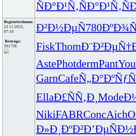
ÑÐ°Ð¹Ñ‚
ÑÐ°Ð¹Ñ‚
Ñ
Registrierdatum:
Ð²Ð½ÐµÑ
780
ÐºÐ¾
22.11.2023,
07:10
Beiträge:
Fisk
Thom
Ð¨Ð²ÐµÑ†
591758
Aste
Phot
derm
Pant
You
Garn
Cafe
Ñ„Ð°ÐºÑƒ
Ñ
Ella
Ð£ÑÑ‚Ð¸
Mode
Ð
Niki
FABR
Conc
Aich
O
Ð»Ð¸ÐºÐ²
Ð’ÐµÑÐ½