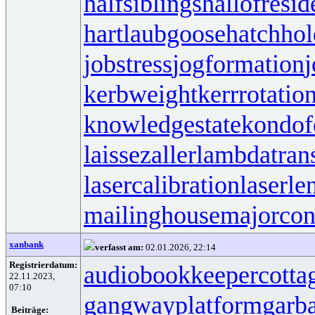
halfsiblings
hallofresi
hartlaubgoose
hatchho
jobstress
jogformation
j
kerbweight
kerrrotatio
knowledgestate
kondof
laissezaller
lambdatrans
lasercalibration
laserle
mailinghouse
majorcon
xanbank
verfasst am:
02.01.2026, 22:14
Registrierdatum:
audiobookkeeper
cotta
22.11.2023,
07:10
gangwayplatform
garb
Beiträge: