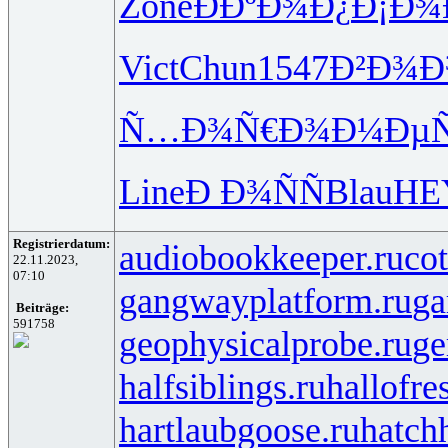
Zone
ÐÐºÐ¾Ð¿
Ð¡Ð¾
Vict
Chun
1547
Ð²Ð¾Ð
Ñ…Ð¾Ñ€Ð¾
Ð¼ÐµÑ
Line
Ð Ð¾ÑÑ
Blau
HE
Registrierdatum:
audiobookkeeper.ru
cot
22.11.2023,
07:10
gangwayplatform.ru
ga
Beiträge:
591758
geophysicalprobe.ru
ge
halfsiblings.ru
hallofre
hartlaubgoose.ru
hatch