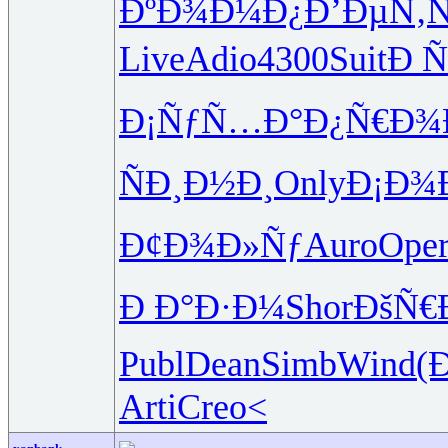
ÐºÐ¾Ð¼Ð¿
Ð’ÐµÑ‚
Live
Adio
4300
Suit
Ð Ñ
Ð¡ÑƒÑ…Ð°
Ð¿Ñ€Ð¾
ÑÐ¸Ð½Ð¸
Only
Ð¡Ð¾
Ð¢Ð¾Ð»Ñƒ
Auro
Ope
Ð Ð°Ð·Ð¼
Shor
ÐšÑ€
Publ
Dean
Simb
Wind
(
Arti
Creo<