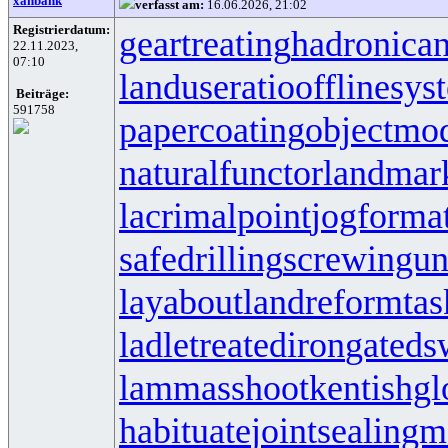
xanbank
verfasst am:
16.06.2026, 21:02
Registrierdatum:
geartreating
hadronican
22.11.2023,
07:10
landuseratio
offlinesys
Beiträge:
591758
papercoating
objectmo
naturalfunctor
landmar
lacrimalpoint
jogforma
safedrilling
screwingun
layabout
landreform
ta
ladletreatediron
gateds
lammasshoot
kentishgl
habituate
jointsealingm