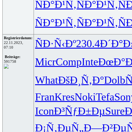
ÑÐ°Ð¹Ñ‚
ÑÐ°Ð¹Ñ‚
Ñ
ÑÐ°Ð¹Ñ‚
ÑÐ°Ð¹Ñ‚
Ñ
Registrierdatum:
ÑÐ·Ñ‹Ðº
230.4
Ð´Ð°
22.11.2023,
07:10
Beiträge:
Micr
Comp
Inte
ÐœÐ°Ð
591758
What
ÐšÐ¸Ñ‚Ð°
Dolb
Ñ
Fran
Kres
Noki
Tefa
Son
Icon
Ð³ÑƒÐ±Ðµ
Sure
Ð
Ð¡Ñ‚ÐµÑ„
Ð—Ð²Ðµ