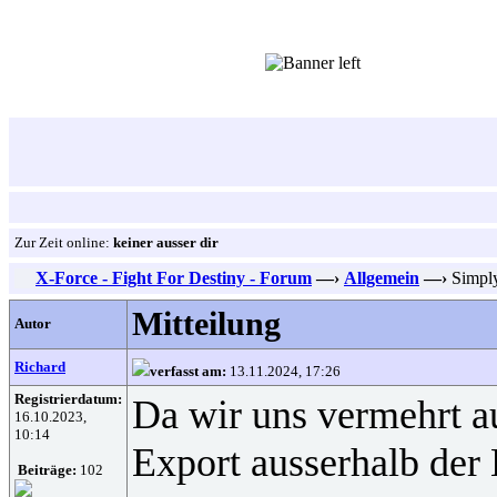
Zur Zeit online:
keiner ausser dir
X-Force - Fight For Destiny - Forum
—›
Allgemein
—›
Simply
Mitteilung
Autor
Richard
verfasst am:
13.11.2024, 17:26
Registrierdatum:
Da wir uns vermehrt au
16.10.2023,
10:14
Export ausserhalb der
Beiträge:
102