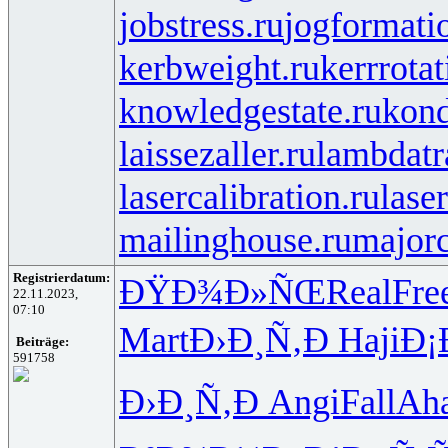
jobstress.ru
jogformati
kerbweight.ru
kerrrotat
knowledgestate.ru
kond
laissezaller.ru
lambdatr
lasercalibration.ru
lase
mailinghouse.ru
majorc
Registrierdatum:
ÐŸÐ¾Ð»ÑŒ
Real
Fre
22.11.2023,
07:10
Mart
Ð›Ð¸Ñ‚Ð
Haji
Ð¡
Beiträge:
591758
Ð›Ð¸Ñ‚Ð
Angi
Fall
Ah