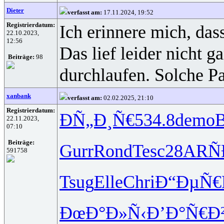
Dieter
verfasst am:
17.11.2024, 19:52
Registrierdatum:
Ich erinnere mich, dass
22.10.2023,
12:56
Das lief leider nicht g
Beiträge:
98
durchlaufen. Solche Pa
xanbank
verfasst am:
02.02.2025, 21:10
Registrierdatum:
Ð­Ñ„Ð¸Ñ€
534.8
demo
B
22.11.2023,
07:10
Beiträge:
Gurr
Rond
Tesc
28AR
Ñ
591758
Tsug
Elle
Chri
Ð“ÐµÑ€
ÐœÐ°Ð»Ñ‹
Ð’Ð°Ñ€Ð