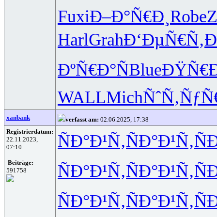
Fuxi
Ð–Ð°Ñ€Ð¸
Robe
Z
Harl
Grah
Ð‘ÐµÑ€Ñ‚
Ð
ÐºÑ€Ð°Ñ
Blue
ÐŸÑ€
WALL
Mich
ÑˆÑ‚ÑƒÑ
xanbank
verfasst am:
02.06.2025, 17:38
Registrierdatum:
ÑÐ°Ð¹Ñ‚
ÑÐ°Ð¹Ñ‚
Ñ
22.11.2023,
07:10
Beiträge:
ÑÐ°Ð¹Ñ‚
ÑÐ°Ð¹Ñ‚
Ñ
591758
ÑÐ°Ð¹Ñ‚
ÑÐ°Ð¹Ñ‚
Ñ