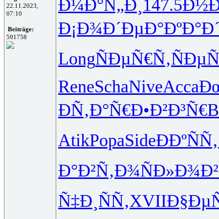
Ð¼Ð°Ñ„Ð¸
147.5
Ð½
22.11.2023,
07:10
Ð¡Ð¾Ð´Ðµ
Ð°ÐºÐ°Ð
Beiträge:
591758
Long
ÑÐµÑ€Ñ‚
ÑÐµÑ
Rene
Scha
Nive
Acca
Ð
ÐÑ‚Ð°Ñ€
Ð•Ð²Ð³Ñ€
B
Atik
Popa
Side
Ð­ÐºÑÑ‚
Ð°Ð²Ñ‚Ð¾
ÑÐ»Ð¾Ð²
Ñ‡Ð¸ÑÑ‚
XVII
Ð§ÐµÑ