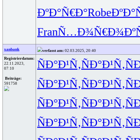
ÐºÐ°Ñ€Ð°
Robe
ÐºÐ°
Fran
Ñ…Ð¾Ñ€Ð¾
Ðº
xanbank
verfasst am:
02.03.2025, 20:40
Registrierdatum:
ÑÐ°Ð¹Ñ‚
ÑÐ°Ð¹Ñ‚
Ñ
22.11.2023,
07:10
Beiträge:
ÑÐ°Ð¹Ñ‚
ÑÐ°Ð¹Ñ‚
Ñ
591758
ÑÐ°Ð¹Ñ‚
ÑÐ°Ð¹Ñ‚
Ñ
ÑÐ°Ð¹Ñ‚
ÑÐ°Ð¹Ñ‚
Ñ