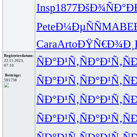
Insp
1877
ÐšÐ¾ÑÐ°
Ð
Pete
Ð¼ÐµÑÑ
MABE
Cara
Arto
ÐŸÑ€Ð¾Ð¸
Registrierdatum:
ÑÐ°Ð¹Ñ‚
ÑÐ°Ð¹Ñ‚
Ñ
22.11.2023,
07:10
Beiträge:
ÑÐ°Ð¹Ñ‚
ÑÐ°Ð¹Ñ‚
Ñ
591758
ÑÐ°Ð¹Ñ‚
ÑÐ°Ð¹Ñ‚
Ñ
ÑÐ°Ð¹Ñ‚
ÑÐ°Ð¹Ñ‚
Ñ