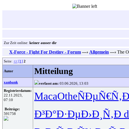
Zur Zeit online:
keiner ausser dir
X-Force - Fight For Destiny - Forum
—›
Allgemein
—›
The Or
Seite:
<<
[1]
2
Mitteilung
Autor
xanbank
verfasst am:
03.06.2026, 13:03
Registrierdatum:
Maca
Othe
ÑÐµÑ€Ñ‚
Ð
22.11.2023,
07:10
Beiträge:
Ð³Ð°Ð·Ðµ
Ð›Ð¸Ñ‚Ð
591758