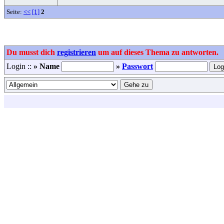
Seite:
<<
[1]
2
Du musst dich
registrieren
um auf dieses Thema zu antworten.
Login ::
» Name
»
Passwort