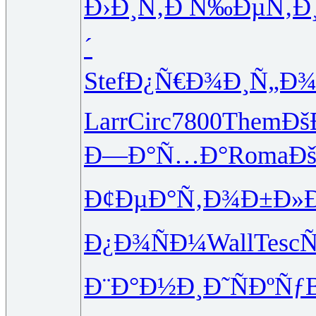
Ð›Ð¸Ñ‚Ð
Ñ‰ÐµÑ‚Ð
´
Stef
Ð¿Ñ€Ð¾Ð¸
Ñ„Ð¾
Larr
Circ
7800
Them
Ðš
Ð—Ð°Ñ…Ð°
Roma
Ð
Ð¢ÐµÐ°Ñ‚
Ð¾Ð±Ð»
Ð¿Ð¾ÑÐ¼
Wall
Tesc
Ñ
Ð¨Ð°Ð½Ð¸
Ð˜ÑÐºÑƒ