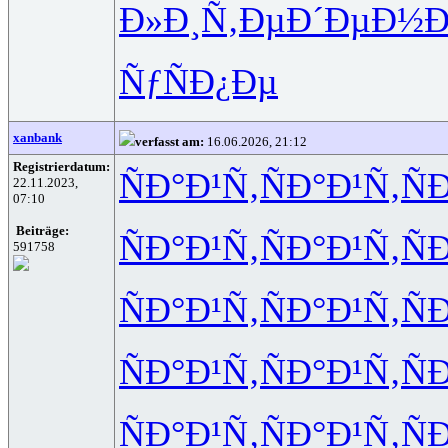
Ð»Ð¸Ñ‚Ðµ
Ð´ÐµÐ½Ð
ÑƒÑÐ¿Ðµ
xanbank
verfasst am:
16.06.2026, 21:12
Registrierdatum:
ÑÐ°Ð¹Ñ‚
ÑÐ°Ð¹Ñ‚
Ñ
22.11.2023,
07:10
Beiträge:
ÑÐ°Ð¹Ñ‚
ÑÐ°Ð¹Ñ‚
Ñ
591758
ÑÐ°Ð¹Ñ‚
ÑÐ°Ð¹Ñ‚
Ñ
ÑÐ°Ð¹Ñ‚
ÑÐ°Ð¹Ñ‚
Ñ
ÑÐ°Ð¹Ñ‚
ÑÐ°Ð¹Ñ‚
Ñ