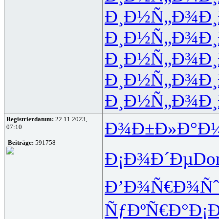
Ð¸Ð½Ñ„Ð¾
Ð
Ð¸Ð½Ñ„Ð¾
Ð
Ð¸Ð½Ñ„Ð¾
Ð
Ð¸Ð½Ñ„Ð¾
Ð
Ð¸Ð½Ñ„Ð¾
Ð
Registrierdatum:
22.11.2023,
Ð¾Ð±Ð»Ð°
Ð
07:10
Beiträge:
591758
Ð¡Ð¾Ð´Ðµ
Do
Ð’Ð¾Ñ€Ð¾
Ñ
ÑƒÐºÑ€Ð°
Ð¡