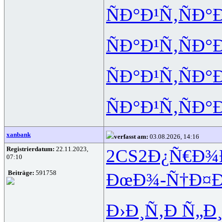
ÑÐ°Ð¹Ñ‚
ÑÐ°
ÑÐ°Ð¹Ñ‚
ÑÐ°
ÑÐ°Ð¹Ñ‚
ÑÐ°
ÑÐ°Ð¹Ñ‚
ÑÐ°
xanbank
verfasst am:
03.08.2026, 14:16
Registrierdatum:
22.11.2023,
2CS2
Ð¿Ñ€Ð¾
07:10
Beiträge:
591758
ÐœÐ¾-Ñ†
Ð¤
Ð›Ð¸Ñ‚Ð
Ñ„Ð