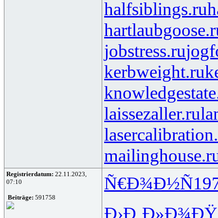
halfsiblings.ru
h
hartlaubgoose.r
jobstress.ru
jogf
kerbweight.ru
k
knowledgestate
laissezaller.ru
la
lasercalibration
mailinghouse.r
Registrierdatum:
22.11.2023,
Ñ€Ð¾Ð½Ñ
197
07:10
Beiträge:
591758
Ð›Ð¸Ð»Ð¾
ÐŸ