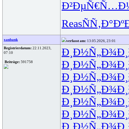
Ð²ÐµÑ€Ñ…
Ð
Reas
ÑÑ‚Ð°Ðº
xanbank
verfasst am:
13.05.2026, 23:01
Registrierdatum:
22.11.2023,
Ð¸Ð½Ñ„Ð¾
Ð
07:10
Ð¸Ð½Ñ„Ð¾
Ð
Beiträge:
591758
Ð¸Ð½Ñ„Ð¾
Ð
Ð¸Ð½Ñ„Ð¾
Ð
Ð¸Ð½Ñ„Ð¾
Ð
Ð¸Ð½Ñ„Ð¾
Ð
Ð¸Ð½Ñ„Ð¾
Ð