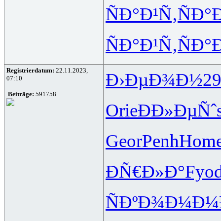
ÑÐ°Ð¹Ñ‚
ÑÐ°
ÑÐ°Ð¹Ñ‚
ÑÐ°
Registrierdatum:
22.11.2023,
Ð›ÐµÐ¾Ð½
29
07:10
Beiträge:
591758
Orie
ÐÐ»ÐµÑˆ
Geor
Penh
Hom
ÐÑ€Ð»Ð°
Fyo
ÑÐºÐ¾Ð¼
Ð¼