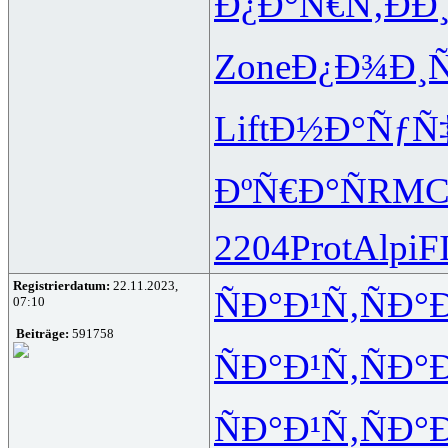
Ð¿Ð°Ñ€Ñ‚
ÐÐ
Zone
Ð¿Ð¾Ð¸Ñ
Lift
Ð½Ð°ÑƒÑ
ÐºÑ€Ð°Ñ
RMC
2204
Prot
Alpi
F
Registrierdatum:
22.11.2023,
ÑÐ°Ð¹Ñ‚
ÑÐ°
07:10
Beiträge:
591758
ÑÐ°Ð¹Ñ‚
ÑÐ°
ÑÐ°Ð¹Ñ‚
ÑÐ°