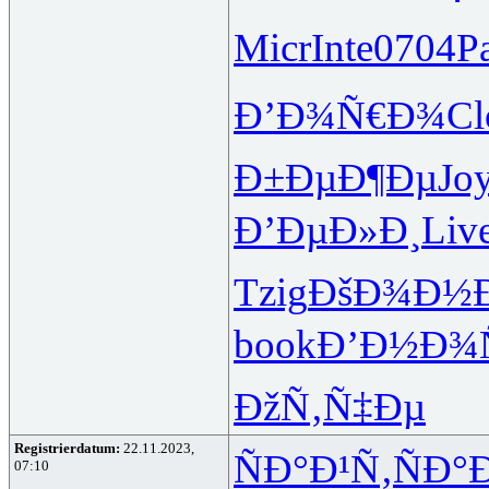
Micr
Inte
0704
P
Ð’Ð¾Ñ€Ð¾
Cl
Ð±ÐµÐ¶Ðµ
Jo
Ð’ÐµÐ»Ð¸
Liv
Tzig
ÐšÐ¾Ð½
book
Ð’Ð½Ð¾
ÐžÑ‚Ñ‡Ðµ
Registrierdatum:
22.11.2023,
ÑÐ°Ð¹Ñ‚
ÑÐ°
07:10