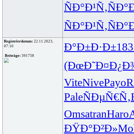
ÑÐ°Ð¹Ñ‚
ÑÐ°
ÑÐ°Ð¹Ñ‚
ÑÐ°
Registrierdatum:
22.11.2023,
Ð°Ð±Ð·Ð±
183
07:10
Beiträge:
591758
(ÐœÐ˜Ð¤
Ð¿Ð
Vite
Nive
Payo
R
Pale
ÑÐµÑ€Ñ‚
Omsa
tran
Haro
ÐŸÐ°Ð²Ð»
Mo