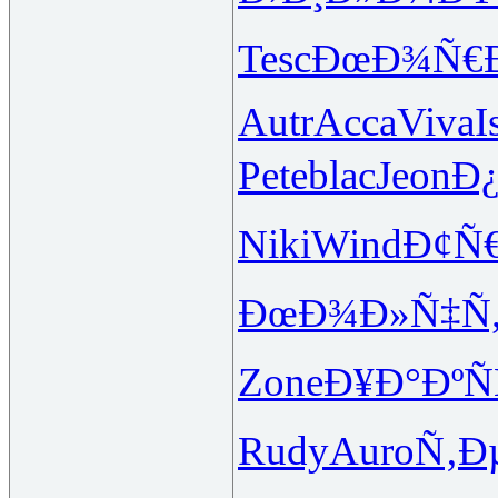
Tesc
ÐœÐ¾Ñ€
Autr
Acca
Viva
I
Pete
blac
Jeon
Ð
Niki
Wind
Ð¢Ñ
ÐœÐ¾Ð»Ñ‡
Ñ
Zone
Ð¥Ð°ÐºÑ
Rudy
Auro
Ñ‚Ð