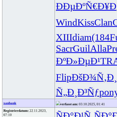
ÐÐµÐºÑ€
Ð¥Ð
Wind
Kiss
Clan
XIII
diam
(184
F
Sacr
Guil
Alla
Pr
ÐºÐ»ÐµÐ¹
TR
Flip
ÐšÐ¾Ñ‚Ð¸
Ñ„Ð¸Ð³Ñƒ
pon
xanbank
verfasst am:
03.10.2025, 01:41
Registrierdatum:
22.11.2023,
ÑÐ°Ð¹Ñ‚
ÑÐ°
07:10