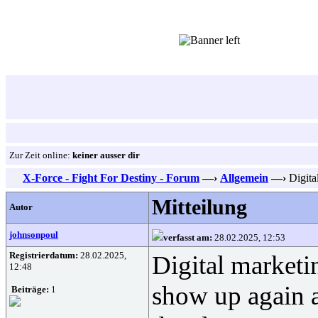
Zur Zeit online:
keiner ausser dir
X-Force - Fight For Destiny - Forum
—›
Allgemein
—›
Digita
Mitteilung
Autor
johnsonpoul
verfasst am:
28.02.2025, 12:53
Registrierdatum:
28.02.2025,
Digital marketi
12:48
show up again a
Beiträge:
1