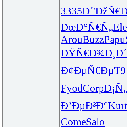
3335
Ð´'ÐžÑ€
ÐœÐ°Ñ€Ñ„
El
Arou
Buzz
Papu
ÐŸÑ€Ð¾Ð¸
Ð
Ð¢ÐµÑ€Ðµ
T9
Fyod
Corp
Ð¡Ñ
Ð’ÐµÐ³Ð°
Kur
Come
Salo