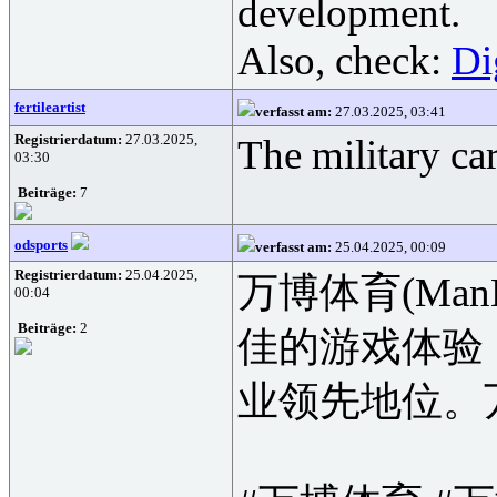
development.
Also, check:
Di
fertileartist
verfasst am:
27.03.2025, 03:41
Registrierdatum:
27.03.2025,
The military car
03:30
Beiträge:
7
odsports
verfasst am:
25.04.2025, 00:09
Registrierdatum:
25.04.2025,
万博体育(M
00:04
Beiträge:
2
佳的游戏体验
业领先地位。