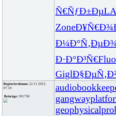
Ñ€ÑƒÐ±Ðµ
LA
Zone
Ð¥Ñ€Ð¾
Ð¼Ð°Ñ‚Ðµ
Ð¾
Ð·Ð°Ð³Ñ€
Fluo
Gigl
Ð§ÐµÑ‚Ð
Registrierdatum:
22.11.2023,
audiobookkeepe
07:10
gangwayplatfo
Beiträge:
591758
geophysicalpro