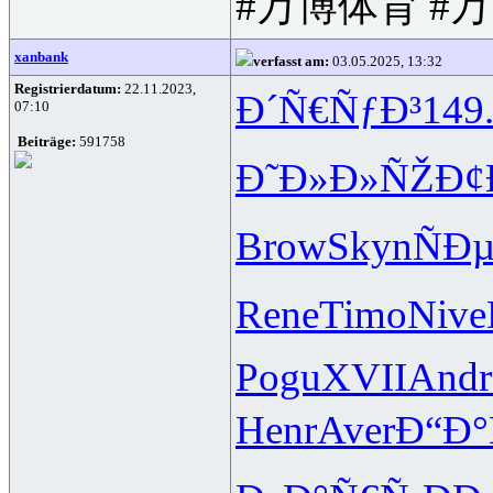
#万博体育 #
xanbank
verfasst am:
03.05.2025, 13:32
Registrierdatum:
22.11.2023,
Ð´Ñ€ÑƒÐ³
149
07:10
Beiträge:
591758
Ð˜Ð»Ð»ÑŽ
Ð¢
Brow
Skyn
ÑÐ
Rene
Timo
Nive
Pogu
XVII
Andr
Henr
Aver
Ð“Ð°