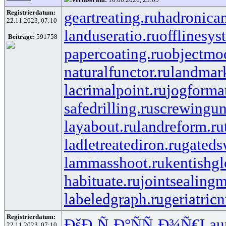
Registrierdatum:
geartreating.ru
hadronican
22.11.2023, 07:10
landuseratio.ru
offlinesys
Beiträge:
591758
papercoating.ru
objectmo
naturalfunctor.ru
landmark
lacrimalpoint.ru
jogforma
safedrilling.ru
screwingun
layabout.ru
landreform.ru
ladletreatediron.ru
gateds
lammasshoot.ru
kentishgl
habituate.ru
jointsealingm
labeledgraph.ru
geriatricn
Registrierdatum:
ÐšÐ¸Ñ‚Ð°
ÑÑ‚Ð¾Ñ€
Lau
22.11.2023, 07:10