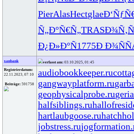
Pier
Alas
Hect
glae
Ð‘ÑƒÑ
Ñ„Ð°Ñ€Ñ„
TRAS
Ð¾Ñ‚Ñ
Ð¿Ð»Ð°Ñ
1775
Ð Ð¾ÑÑ
xanbank
verfasst am:
03.10.2025, 01:45
Registrierdatum:
audiobookkeeper.ru
cotta
22.11.2023, 07:10
gangwayplatform.ru
garb
Beiträge:
591758
geophysicalprobe.ru
geria
halfsiblings.ru
hallofresid
hartlaubgoose.ru
hatchho
jobstress.ru
jogformation.