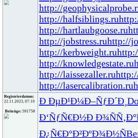
http://geophysicalprobe.
http://halfsiblings.ru
http:
http://hartlaubgoose.ru
ht
http://jobstress.ru
http://
http://kerbweight.ru
http:
http://knowledgestate.ru
http://laissezaller.ru
http:
http://lasercalibration.ru
h
Registrierdatum:
Ð ÐµÐ¹Ð¼
Ð–ÑƒÐ´Ð¸
Do
22.11.2023, 07:10
Beiträge:
591758
Ð‘ÑƒÑ€Ð½
Ð Ð¾ÑÑ‚
Ð°
Ð¿Ñ€Ð°Ð²
ÐºÐ¾Ð½Ñ
Be