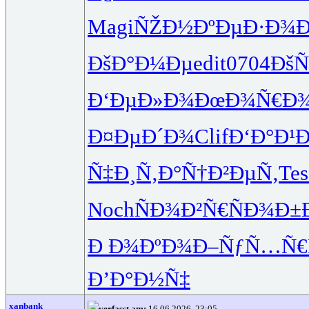
Magi
ÑŽÐ½ÐºÐµ
Ð·Ð¾
ÐšÐ°Ð¼Ðµ
edit
0704
ÐšÑ
Ð‘ÐµÐ»Ð¾
ÐœÐ¾Ñ€Ð
Ð¤ÐµÐ´Ð¾
Clif
Ð‘Ð°Ð¹Ð
Ñ‡Ð¸Ñ‚Ð°
Ñ†Ð²ÐµÑ‚
Tes
Noch
ÑÐ¾Ð²Ñ€
ÑÐ¾Ð±
Ð Ð¾ÐºÐ¾
Ð–ÑƒÑ…Ñ€
Ð’Ð°Ð½Ñ‡
xanbank
verfasst am:
16.06.2026, 23:05