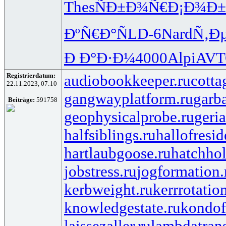
Thes
ÑÐ±Ð¾Ñ€
Ð¡Ð¾Ð
ÐºÑ€Ð°Ñ
LD-6
Nard
Ñ‚Ð
Ð Ð°Ð·Ð¼
4000
Alpi
AVT
Registrierdatum:
audiobookkeeper.ru
cotta
22.11.2023, 07:10
gangwayplatform.ru
garb
Beiträge:
591758
geophysicalprobe.ru
geria
halfsiblings.ru
hallofresid
hartlaubgoose.ru
hatchho
jobstress.ru
jogformation.
kerbweight.ru
kerrrotatio
knowledgestate.ru
kondof
laissezaller.ru
lambdatrans