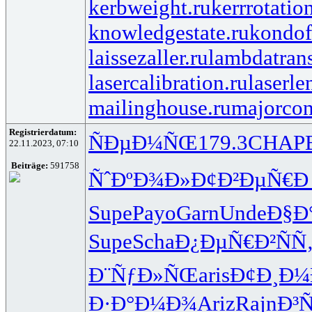
kerbweight.ru
kerrrotatio
knowledgestate.ru
kondof
laissezaller.ru
lambdatrans
lasercalibration.ru
laserle
mailinghouse.ru
majorcon
Registrierdatum:
ÑÐµÐ¼ÑŒ
179.3
CHAP
22.11.2023, 07:10
Beiträge:
591758
ÑˆÐºÐ¾Ð»
Ð¢Ð²ÐµÑ€
Ð
Supe
Payo
Garn
Unde
Ð§Ð
Supe
Scha
Ð¿ÐµÑ€Ð²
Ñ
Ð¨ÑƒÐ»ÑŒ
aris
Ð¢Ð¸Ð
Ð·Ð°Ð¼Ð¾
Ariz
Rajn
Ð³