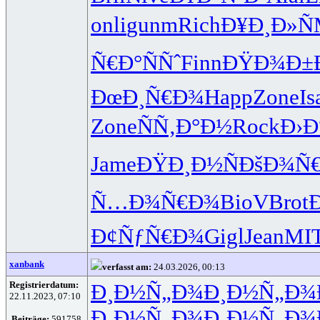
onli
gunm
Rich
Ð¥Ð¸Ð»Ñ
Ñ€Ð°ÑÑˆ
Finn
ÐŸÐ¾Ð±
ÐœÐ¸Ñ€Ð¾
Happ
Zone
Is
Zone
ÑÑ‚Ð°Ð½
Rock
Ð›Ð
Jame
ÐŸÐ¸Ð½Ñ
ÐšÐ¾Ñ€
Ñ…Ð¾Ñ€Ð¾
BioV
Brot
Ð¢ÑƒÑ€Ð¾
Gigl
Jean
MI
xanbank
verfasst am:
24.03.2026, 00:13
Registrierdatum:
Ð¸Ð½Ñ„Ð¾
Ð¸Ð½Ñ„Ð¾
22.11.2023, 07:10
Ð¸Ð½Ñ„Ð¾
Ð¸Ð½Ñ„Ð¾
Beiträge:
591758