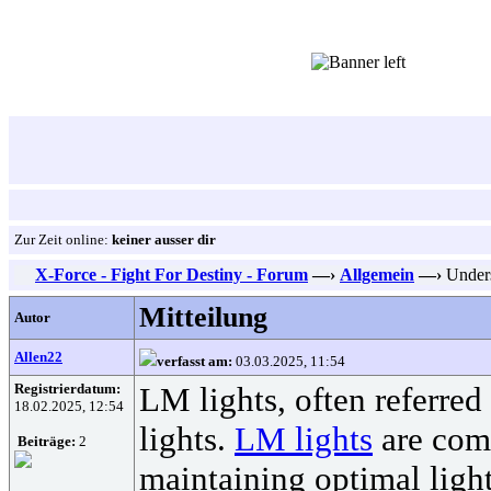
Zur Zeit online:
keiner ausser dir
X-Force - Fight For Destiny - Forum
—›
Allgemein
—›
Unders
Mitteilung
Autor
Allen22
verfasst am:
03.03.2025, 11:54
Registrierdatum:
LM lights, often referred
18.02.2025, 12:54
lights.
LM lights
are comm
Beiträge:
2
maintaining optimal ligh