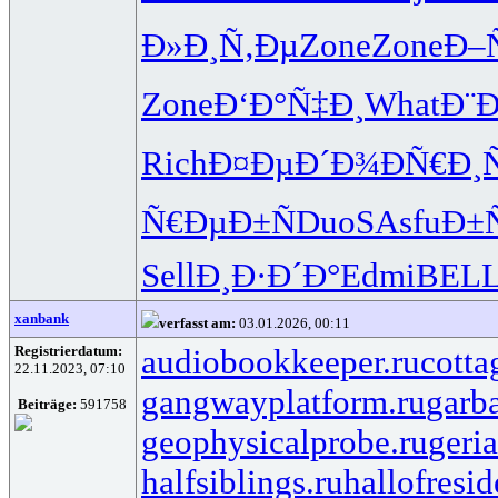
Ð»Ð¸Ñ‚Ðµ
Zone
Zone
Ð–
Zone
Ð‘Ð°Ñ‡Ð¸
What
Ð¨Ð
Rich
Ð¤ÐµÐ´Ð¾
ÐÑ€Ð¸Ñ
Ñ€ÐµÐ±Ñ
DuoS
Asfu
Ð±
Sell
Ð¸Ð·Ð´Ð°
Edmi
BEL
xanbank
verfasst am:
03.01.2026, 00:11
Registrierdatum:
audiobookkeeper.ru
cotta
22.11.2023, 07:10
gangwayplatform.ru
garb
Beiträge:
591758
geophysicalprobe.ru
geria
halfsiblings.ru
hallofresid