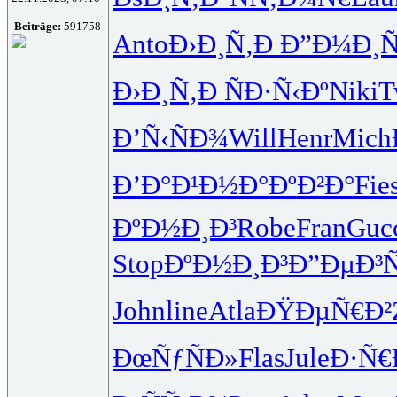
Beiträge:
591758
Anto
Ð›Ð¸Ñ‚Ð
Ð”Ð¼Ð¸Ñ
Ð›Ð¸Ñ‚Ð
ÑÐ·Ñ‹Ðº
Niki
T
Ð’Ñ‹ÑÐ¾
Will
Henr
Mich
Ð’Ð°Ð¹Ð½
Ð°ÐºÐ²Ð°
Fie
ÐºÐ½Ð¸Ð³
Robe
Fran
Guc
Stop
ÐºÐ½Ð¸Ð³
Ð”ÐµÐ³Ñ
John
line
Atla
ÐŸÐµÑ€Ð²
ÐœÑƒÑÐ»
Flas
Jule
Ð·Ñ