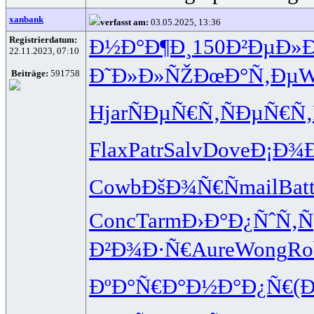
xanbank
verfasst am:
03.05.2025, 13:36
Registrierdatum:
Ð½Ð°Ð¶Ð¸
150
Ð²ÐµÐ»Ð
22.11.2023, 07:10
Ð˜Ð»Ð»ÑŽ
ÐœÐ°Ñ‚Ðµ
W
Beiträge:
591758
Hjar
ÑÐµÑ€Ñ‚
ÑÐµÑ€Ñ‚
Flax
Patr
Salv
Dove
Ð¡Ð¾
Cowb
ÐšÐ¾Ñ€Ñ
mail
Bat
Conc
Tarm
Ð›Ð°Ð¿Ñˆ
Ñ‚Ñ
Ð²Ð¾Ð·Ñ€
Aure
Wong
Ro
ÐºÐ°Ñ€Ð°
Ð½Ð°Ð¿Ñ€
(