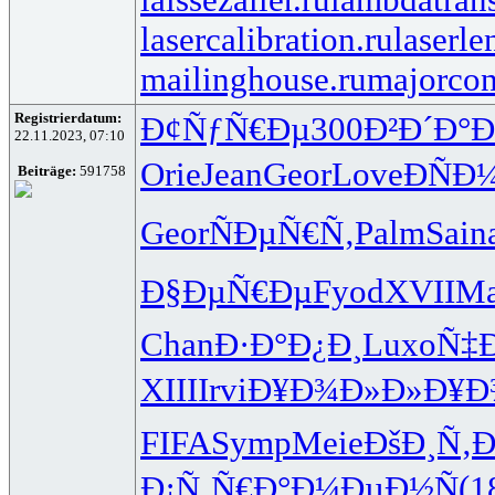
lasercalibration.ru
laserle
mailinghouse.ru
majorcon
Registrierdatum:
Ð¢ÑƒÑ€Ðµ
300
Ð²Ð´Ð°Ð
22.11.2023, 07:10
Orie
Jean
Geor
Love
ÐÑ
Beiträge:
591758
Geor
ÑÐµÑ€Ñ‚
Palm
Sain
Ð§ÐµÑ€Ðµ
Fyod
XVII
Ma
Chan
Ð·Ð°Ð¿Ð¸
Luxo
Ñ‡Ð
XIII
Irvi
Ð¥Ð¾Ð»Ð»
Ð¥Ð
FIFA
Symp
Meie
ÐšÐ¸Ñ‚Ð
Ð¡Ñ‚Ñ€Ð°
Ð¼ÐµÐ½Ñ
(1