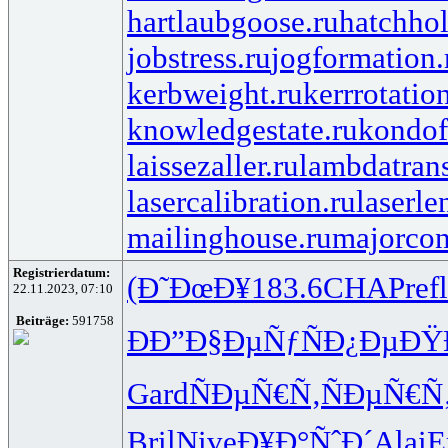
hartlaubgoose.ru
hatchho
jobstress.ru
jogformation.
kerbweight.ru
kerrrotatio
knowledgestate.ru
kondof
laissezaller.ru
lambdatrans
lasercalibration.ru
laserle
mailinghouse.ru
majorcon
Registrierdatum:
(Ð˜ÐœÐ¥
183.6
CHAP
refl
22.11.2023, 07:10
Beiträge:
591758
ÐÐ”Ð§Ðµ
ÑƒÑÐ¿Ðµ
ÐŸ
Gard
ÑÐµÑ€Ñ‚
ÑÐµÑ€Ñ
Bril
Nive
Ð¥Ð°ÑˆÐ´
Alai
E