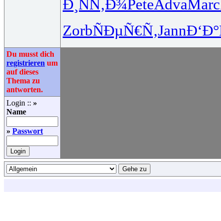
Ð¸ÑÑ‚Ð¾
Pete
Adva
Marc
Zorb
ÑÐµÑ€Ñ‚
Jann
Ð‘Ð°
Du musst dich
registrieren
um
auf dieses
Thema zu
antworten.
Login ::
»
Name
»
Passwort