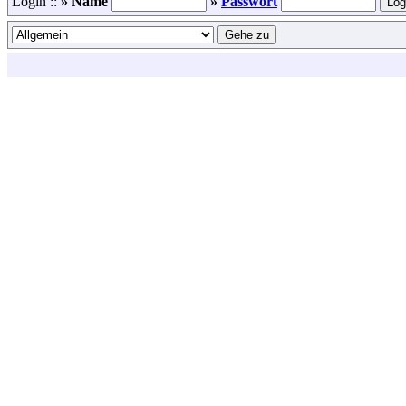
Login ::
» Name
»
Passwort