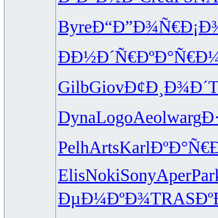
Byre
Ð“Ð”Ð¾Ñ€
Ð¡Ð
ÐÐ½Ð´Ñ€
ÐºÐ°Ñ€Ð
Gilb
Giov
Ð¢Ð¸Ð¾Ð´
T
Dyna
Logo
Aeol
warg
Ð
Pelh
Arts
Karl
ÐºÐ°Ñ€
Elis
Noki
Sony
Aper
Par
ÐµÐ¼ÐºÐ¾
TRAS
Ðº