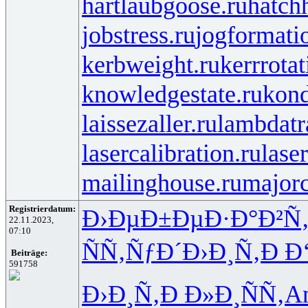
hartlaubgoose.ru
hatch
jobstress.ru
jogformati
kerbweight.ru
kerrrotat
knowledgestate.ru
kond
laissezaller.ru
lambdatr
lasercalibration.ru
lase
mailinghouse.ru
majorc
Registrierdatum:
Ð›ÐµÐ±Ðµ
Ð·Ð°Ð²Ñ
22.11.2023,
07:10
ÑÑ‚ÑƒÐ´
Ð›Ð¸Ñ‚Ð
Ð
Beiträge:
591758
Ð›Ð¸Ñ‚Ð
Ð»Ð¸ÑÑ‚
An