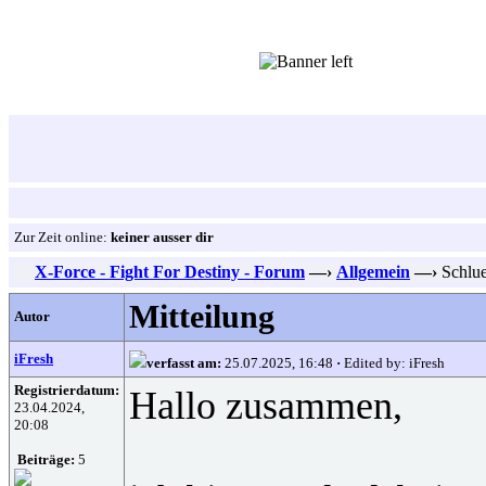
Zur Zeit online:
keiner ausser dir
X-Force - Fight For Destiny - Forum
—›
Allgemein
—›
Schlue
Mitteilung
Autor
iFresh
verfasst am:
25.07.2025, 16:48
·
Edited by: iFresh
Registrierdatum:
Hallo zusammen,
23.04.2024,
20:08
Beiträge:
5