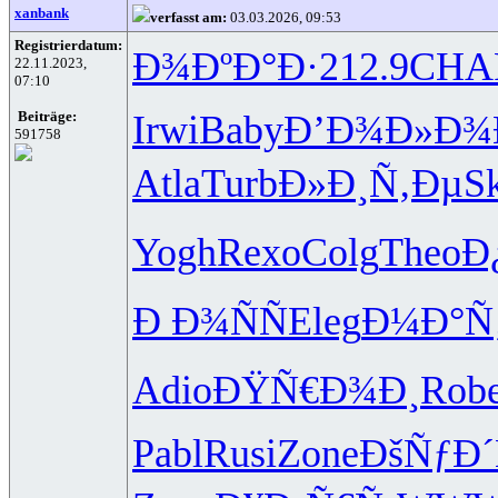
xanbank
verfasst am:
03.03.2026, 09:53
Registrierdatum:
Ð¾ÐºÐ°Ð·
212.9
CHA
22.11.2023,
07:10
Irwi
Baby
Ð’Ð¾Ð»Ð¾
Beiträge:
591758
Atla
Turb
Ð»Ð¸Ñ‚Ðµ
S
Yogh
Rexo
Colg
Theo
Ð
Ð Ð¾ÑÑ
Eleg
Ð¼Ð°Ñ
Adio
ÐŸÑ€Ð¾Ð¸
Rob
Pabl
Rusi
Zone
ÐšÑƒÐ´