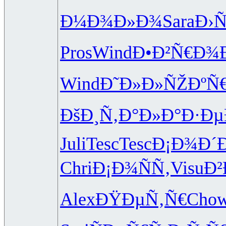
Ð¼Ð¾Ð»Ð¾
Sara
Ð›
Pros
Wind
Ð•Ð²Ñ€Ð¾
Wind
Ð˜Ð»Ð»ÑŽ
ÐºÑ
ÐšÐ¸Ñ‚Ð°
Ð»Ð°Ð·Ðµ
Juli
Tesc
Tesc
Ð¡Ð¾Ð´
Chri
Ð¡Ð¾ÑÑ‚
Visu
Ð²
Alex
ÐŸÐµÑ‚Ñ€
Cho