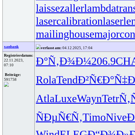
laissezaller
lambdatrans
lasercalibration
laserle
mailinghouse
majorcon
xanbank
verfasst am:
04.12.2025, 17:04
Registrierdatum:
Ð°Ñ‚Ð¾Ð¼
206.9
CH
22.11.2023,
07:10
Beiträge:
Rola
Tend
Ð²Ñ€Ð°Ñ‡
Ð
591758
Atla
Luxe
Wayn
Tetr
Ñ‚
ÑÐµÑ€Ñ‚
Timo
Nive
Ð
Wind
ELEG
Ð“Ð¾Ð»