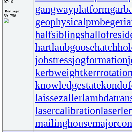
07:10
gangwayplatform
garb
Beiträge:
591758
geophysicalprobe
geria
halfsiblings
hallofresi
hartlaubgoose
hatchho
jobstress
jogformation
j
kerbweight
kerrrotatio
knowledgestate
kondof
laissezaller
lambdatrans
lasercalibration
laserle
mailinghouse
majorcon