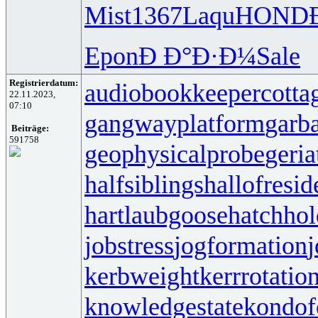
Mist
1367
Laqu
HOND
Epon
Ð Ð°Ð·Ð¼
Sale
Registrierdatum:
audiobookkeeper
cotta
22.11.2023,
07:10
gangwayplatform
garb
Beiträge:
591758
geophysicalprobe
geria
halfsiblings
hallofresi
hartlaubgoose
hatchho
jobstress
jogformation
j
kerbweight
kerrrotatio
knowledgestate
kondof