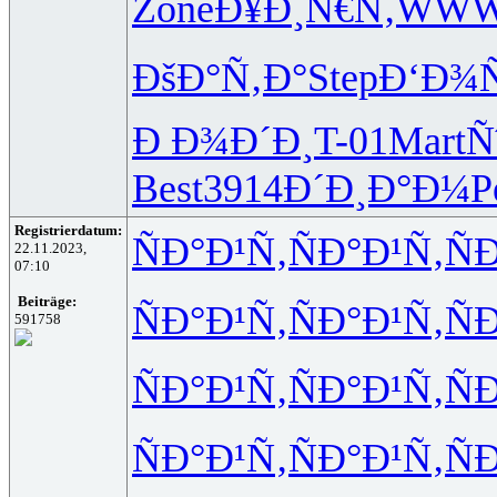
Zone
Ð¥Ð¸Ñ€Ñ‚
WW
ÐšÐ°Ñ‚Ð°
Step
Ð‘Ð¾
Ð Ð¾Ð´Ð¸
T-01
Mart
Ñ
Best
3914
Ð´Ð¸Ð°Ð¼
P
Registrierdatum:
ÑÐ°Ð¹Ñ‚
ÑÐ°Ð¹Ñ‚
Ñ
22.11.2023,
07:10
Beiträge:
ÑÐ°Ð¹Ñ‚
ÑÐ°Ð¹Ñ‚
Ñ
591758
ÑÐ°Ð¹Ñ‚
ÑÐ°Ð¹Ñ‚
Ñ
ÑÐ°Ð¹Ñ‚
ÑÐ°Ð¹Ñ‚
Ñ