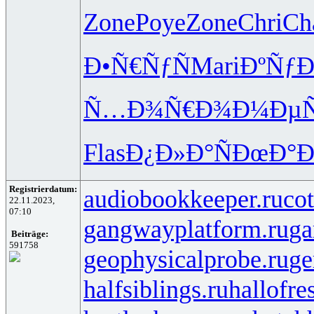
Zone
Poye
Zone
Chri
Ch
Ð•Ñ€ÑƒÑ
Mari
ÐºÑƒ
Ñ…Ð¾Ñ€Ð¾
Ð¼ÐµÑ
Flas
Ð¿Ð»Ð°Ñ
ÐœÐ°
Registrierdatum:
audiobookkeeper.ru
cot
22.11.2023,
07:10
gangwayplatform.ru
ga
Beiträge:
591758
geophysicalprobe.ru
ge
halfsiblings.ru
hallofre