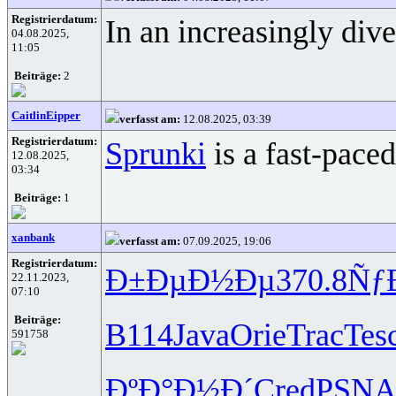
Registrierdatum:
In an increasingly div
04.08.2025,
11:05
Beiträge:
2
CaitlinEipper
verfasst am:
12.08.2025, 03:39
Registrierdatum:
Sprunki
is a fast-pace
12.08.2025,
03:34
Beiträge:
1
xanbank
verfasst am:
07.09.2025, 19:06
Registrierdatum:
Ð±ÐµÐ½Ðµ
370.8
Ñƒ
22.11.2023,
07:10
Beiträge:
B114
Java
Orie
Trac
Tes
591758
ÐºÐ°Ð½Ð´
Cred
PSN