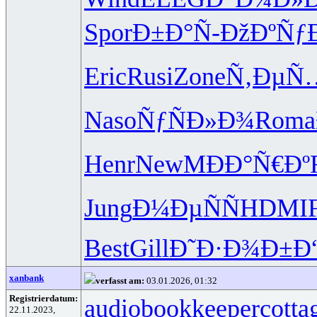
Spor
Ð±Ð°Ñ-
ÐžÐºÑƒ
Eric
Rusi
Zone
Ñ‚ÐµÑ
Naso
ÑƒÑÐ»Ð¾
Roma
Henr
NewM
ÐÐ°Ñ€Ðº
Jung
Ð¼ÐµÑÑ
HDMI
Best
Gill
Ð˜Ð·Ð¾Ð±
Ð
xanbank
verfasst am:
03.01.2026, 01:32
Registrierdatum:
audiobookkeeper
cotta
22.11.2023,