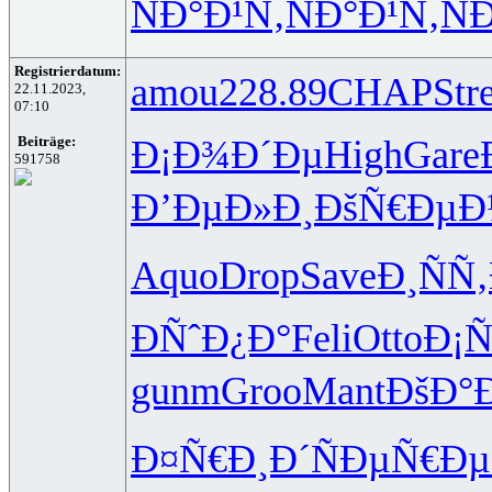
ÑÐ°Ð¹Ñ‚
ÑÐ°Ð¹Ñ‚
Ñ
Registrierdatum:
amou
228.89
CHAP
Str
22.11.2023,
07:10
Ð¡Ð¾Ð´Ðµ
High
Gare
Beiträge:
591758
Ð’ÐµÐ»Ð¸
ÐšÑ€ÐµÐ
Aquo
Drop
Save
Ð¸ÑÑ
Ð­ÑˆÐ¿Ð°
Feli
Otto
Ð¡
gunm
Groo
Mant
ÐšÐ°
Ð¤Ñ€Ð¸Ð´
ÑÐµÑ€Ðµ