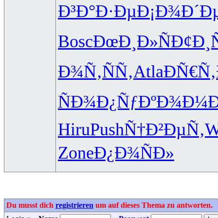
Ð³Ð°Ð·Ðµ
Ð¡Ð¾Ð´Ð
Bosc
ÐœÐ¸Ð»Ñ
Ð¢Ð¸
Ð¾Ñ‚ÑÑ‚
Atla
ÐÑ€Ñ‚
ÑÐ¾Ð¿Ñƒ
ÐºÐ¾Ð¼Ð
Hiru
Push
Ñ†Ð²ÐµÑ‚
W
Zone
Ð¿Ð¾ÑÐ»
Du musst dich
registrieren
um auf dieses Thema zu antworten.