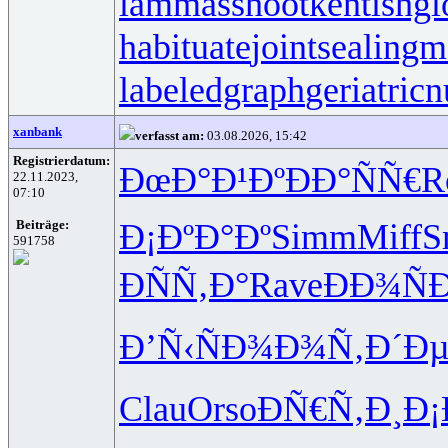
lammasshoot
kentishgl
habituate
jointsealingm
labeledgraph
geriatricn
xanbank
verfasst am:
03.08.2026, 15:42
Registrierdatum:
ÐœÐ°Ð¹Ðº
ÐÐ°ÑÑ€
R
22.11.2023,
07:10
Ð¡ÐºÐ°Ðº
Simm
Miff
S
Beiträge:
591758
ÐÑÑ‚Ð°
Rave
ÐÐ¾Ñ
Ð’Ñ‹ÑÐ¾
Ð¾Ñ‚Ð´Ð
Clau
Orso
ÐÑ€Ñ‚Ð¸
Ð