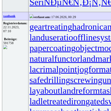
Seri
ÑÐµÑ€Ñ‚
Ð¡Ñ‚Ñ
xanbank
verfasst am:
17.06.2026, 00:29
Registrierdatum:
geartreating
hadronican
22.11.2023,
07:10
landuseratio
offlinesys
Beiträge:
591758
papercoating
objectmo
naturalfunctor
landmar
lacrimalpoint
jogforma
safedrilling
screwingun
layabout
landreform
ta
ladletreatediron
gateds