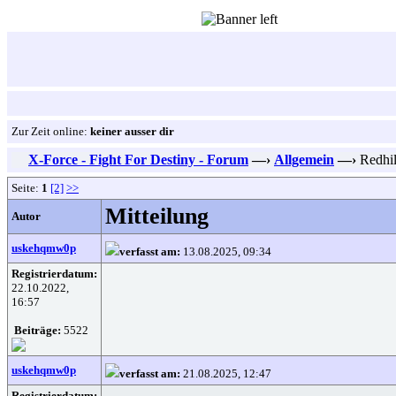
Zur Zeit online:
keiner ausser dir
X-Force - Fight For Destiny - Forum
—›
Allgemein
—›
Redhill
Seite:
1
[2]
>>
Mitteilung
Autor
uskehqmw0p
verfasst am:
13.08.2025, 09:34
Registrierdatum:
22.10.2022,
16:57
Beiträge:
5522
uskehqmw0p
verfasst am:
21.08.2025, 12:47
Registrierdatum: