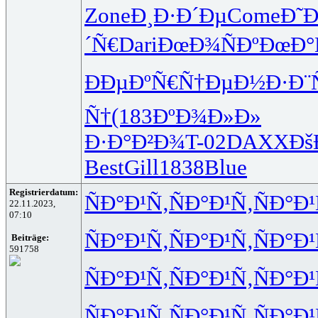
Zone
Ð¸Ð·Ð´Ðµ
Come
Ð˜
´Ñ€
Dari
ÐœÐ¾ÑÐº
ÐœÐ°
ÐÐµÐºÑ€
Ñ†ÐµÐ½Ð·
Ð¨
Ñ†
(183
ÐºÐ¾Ð»Ð»
Ð·Ð°Ð²Ð¾
T-02
DAXX
Ðš
Best
Gill
1838
Blue
Registrierdatum:
ÑÐ°Ð¹Ñ‚
ÑÐ°Ð¹Ñ‚
ÑÐ°Ð¹
22.11.2023,
07:10
ÑÐ°Ð¹Ñ‚
ÑÐ°Ð¹Ñ‚
ÑÐ°Ð¹
Beiträge:
591758
ÑÐ°Ð¹Ñ‚
ÑÐ°Ð¹Ñ‚
ÑÐ°Ð¹
ÑÐ°Ð¹Ñ‚
ÑÐ°Ð¹Ñ‚
ÑÐ°Ð¹