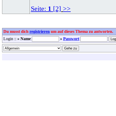
Seite:
1
[2]
>>
Du musst dich
registrieren
um auf dieses Thema zu antworten.
Login ::
» Name
»
Passwort