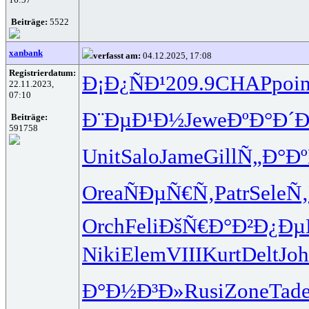
Beiträge:
5522
xanbank
verfasst am:
04.12.2025, 17:08
Registrierdatum:
Ð¡Ð¿ÑÐ¹
209.9
CHAP
poi
22.11.2023,
07:10
Ð¨ÐµÐ¹Ð½
Jewe
ÐºÐ°Ð´
Beiträge:
591758
Unit
Salo
Jame
Gill
Ñ„Ð°Ð
Orea
ÑÐµÑ€Ñ‚
Patr
Sele
Ñ
Orch
Feli
ÐšÑ€Ð°Ð²
Ð¿Ðµ
Niki
Elem
VIII
Kurt
Delt
Jo
Ð°Ð½Ð³Ð»
Rusi
Zone
Tad