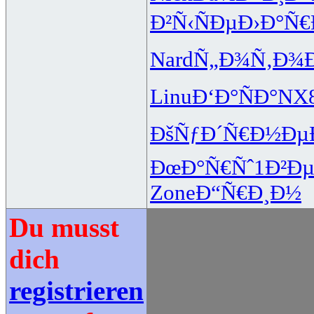
Ð²Ñ‹ÑÐµ
Ð›Ð°Ñ€
Nard
Ñ„Ð¾Ñ‚Ð¾
Linu
Ð‘Ð°ÑÐ°
NX
ÐšÑƒÐ´Ñ€
Ð½Ðµ
ÐœÐ°Ñ€Ñˆ
1Ð²Ð
Zone
Ð“Ñ€Ð¸Ð½
Du musst
dich
registrieren