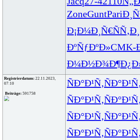
Jacq
27-4
2110
Ñ„
Zone
Gunt
Pari
Ð¸Ñ
Ð¡Ð¼Ð¸Ñ€
ÑÑ‚Ð
ÐºÑƒÐºÐ»
CMK-
Ð¼Ð½Ð¾Ð¶
Ð¿Ð
Registrierdatum:
22.11.2023,
ÑÐ°Ð¹Ñ‚
ÑÐ°Ð¹Ñ
07:10
Beiträge:
591758
ÑÐ°Ð¹Ñ‚
ÑÐ°Ð¹Ñ
ÑÐ°Ð¹Ñ‚
ÑÐ°Ð¹Ñ
ÑÐ°Ð¹Ñ‚
ÑÐ°Ð¹Ñ