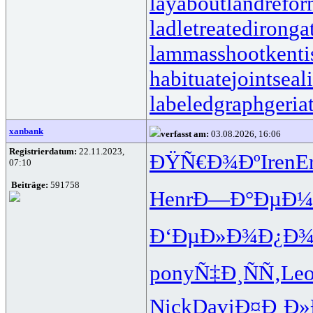
layabout
landrefo
ladletreatediron
ga
lammasshoot
kenti
habituate
jointseal
labeledgraph
geria
xanbank
verfasst am:
03.08.2026, 16:06
Registrierdatum:
22.11.2023,
ÐŸÑ€Ð¾Ðº
Iren
E
07:10
Beiträge:
591758
Henr
Ð—Ð°ÐµÐ¼
Ð‘ÐµÐ»Ð¾
Ð¿Ð¾
pony
Ñ‡Ð¸ÑÑ‚
Le
Nick
Davi
Ð¤Ð¸Ð»