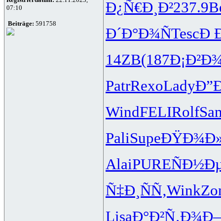
Ð¿Ñ€Ð¸Ð²
237.9
B
07:10
Beiträge:
591758
Ð´Ð°Ð¾Ñ
Tesc
Ð 
14ZB
(187
Ð¡Ð²Ð
Patr
Rexo
Lady
Ð”Ð
Wind
FELI
Rolf
Sa
Pali
Supe
ÐŸÐ¾Ð
Alai
PURE
ÑÐ½Ð
Ñ‡Ð¸ÑÑ‚
Wink
Zo
Lisa
Ð°Ð²Ñ‚Ð¾
Ð