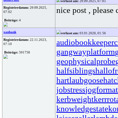
verfasst am:
29.09.2025, 07:05
Registrierdatum:
29.09.2025,
nice post , please
07:02
Beiträge:
4
xanbank
verfasst am:
03.01.2026, 01:56
Registrierdatum:
22.11.2023,
audiobookkeeper
c
07:10
gangwayplatform
Beiträge:
591758
geophysicalprobe
halfsiblings
hallof
hartlaubgoose
hat
jobstress
jogformat
kerbweight
kerrrot
knowledgestate
ko