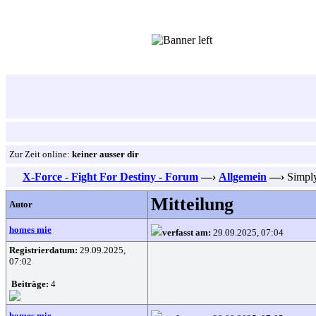
Zur Zeit online:
keiner ausser dir
X-Force - Fight For Destiny - Forum
—›
Allgemein
—›
Simply
Mitteilung
Autor
homes mie
verfasst am:
29.09.2025, 07:04
Registrierdatum:
29.09.2025,
07:02
Beiträge:
4
homes mie