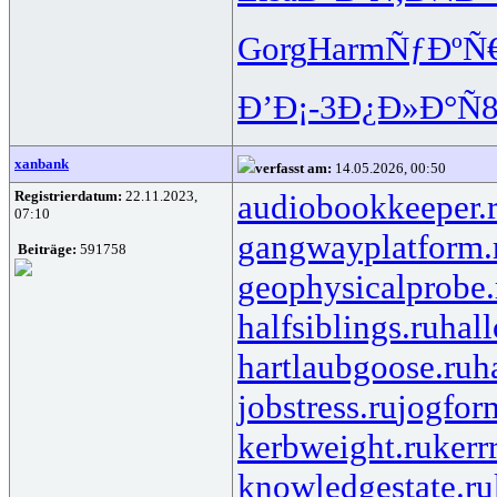
Gorg
Harm
ÑƒÐºÑ
Ð’Ð¡-3
Ð¿Ð»Ð°Ñ
xanbank
verfasst am:
14.05.2026, 00:50
Registrierdatum:
22.11.2023,
audiobookkeeper.
07:10
gangwayplatform.
Beiträge:
591758
geophysicalprobe.
halfsiblings.ru
hall
hartlaubgoose.ru
h
jobstress.ru
jogfor
kerbweight.ru
kerr
knowledgestate.ru