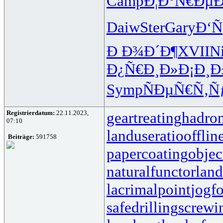
Camp
Ð¦Ð°Ñ€Ðµ
Ð
Daiw
Ster
Gary
Ð‘
Ð Ð¾Ð´Ð¶
XVII
N
Ð¿Ñ€Ð¸Ð»
Ð¡Ð¸Ð
Symp
ÑÐµÑ€Ñ‚
Ñ
Registrierdatum:
22.11.2023,
geartreating
hadron
07:10
landuseratio
offlin
Beiträge:
591758
papercoating
obje
naturalfunctor
lan
lacrimalpoint
jogf
safedrilling
screwi