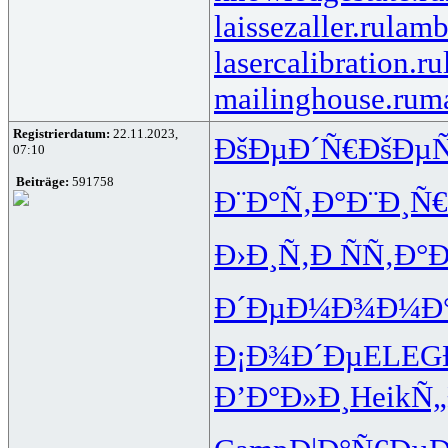
laissezaller.ru
lamb
lasercalibration.ru
mailinghouse.ru
ma
Registrierdatum:
22.11.2023,
ÐšÐµÐ´Ñ€
ÐšÐµ
07:10
Beiträge:
591758
Ð¨Ð°Ñ‚Ð°
Ð¨Ð¸Ñ€
Ð›Ð¸Ñ‚Ð
ÑÑ‚Ð°
Ð´ÐµÐ¼Ð¾
Ð¼Ð°
Ð¡Ð¾Ð´Ðµ
ELEG
Ð’Ð°Ð»Ð¸
Heik
Ñ„