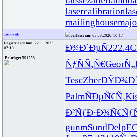
laissezaller
lambdat
lasercalibration
las
mailinghouse
majo
xanbank
verfasst am:
03.03.2026, 10:17
Registrierdatum:
22.11.2023,
Ð¾Ð´ÐµÑ
222.4
C
07:10
Beiträge:
591758
ÑƒÑÑ‚Ñ€
Geor
Ñ„
Tesc
Zher
ÐŸÐ¾Ð
Palm
ÑÐµÑ€Ñ‚
Ki
Ð²ÑƒÐ·Ð¾
Ñ€Ñƒ
gunm
Sund
Delp
E