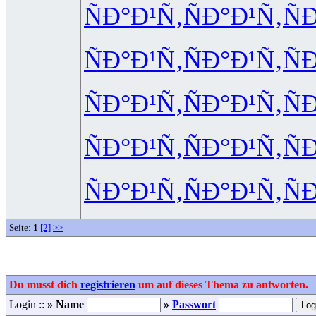
ÑÐ°Ð¹Ñ‚
ÑÐ°Ð¹Ñ‚
Ñ
ÑÐ°Ð¹Ñ‚
ÑÐ°Ð¹Ñ‚
Ñ
ÑÐ°Ð¹Ñ‚
ÑÐ°Ð¹Ñ‚
Ñ
ÑÐ°Ð¹Ñ‚
ÑÐ°Ð¹Ñ‚
Ñ
ÑÐ°Ð¹Ñ‚
ÑÐ°Ð¹Ñ‚
Ñ
Seite:
1
[2]
>>
Du musst dich
registrieren
um auf dieses Thema zu antworten.
Login ::
» Name
»
Passwort