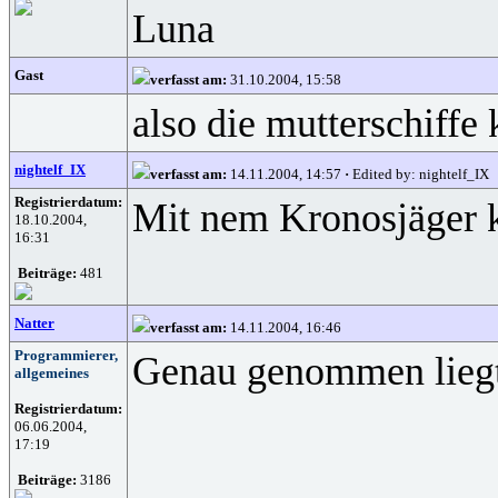
Luna
Gast
verfasst am:
31.10.2004, 15:58
also die mutterschiffe
nightelf_IX
verfasst am:
14.11.2004, 14:57
·
Edited by: nightelf_IX
Registrierdatum:
Mit nem Kronosjäger k
18.10.2004,
16:31
Beiträge:
481
Natter
verfasst am:
14.11.2004, 16:46
Programmierer,
Genau genommen liegt 
allgemeines
Registrierdatum:
06.06.2004,
17:19
Beiträge:
3186