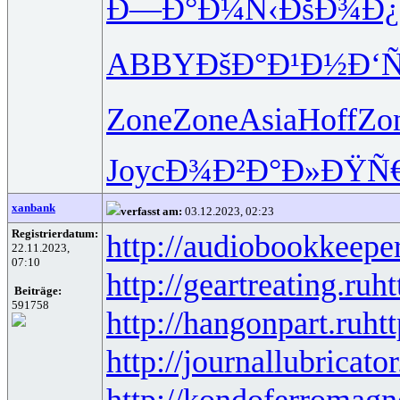
Ð—Ð°Ð¼Ñ‹
ÐšÐ¾Ð¿
ABBY
ÐšÐ°Ð¹Ð½
Ð‘
Zone
Zone
Asia
Hoff
Zo
Joyc
Ð¾Ð²Ð°Ð»
ÐŸÑ€
xanbank
verfasst am:
03.12.2023, 02:23
Registrierdatum:
http://audiobookkeeper
22.11.2023,
07:10
http://geartreating.ru
ht
Beiträge:
591758
http://hangonpart.ru
ht
http://journallubricator
http://kondoferromagn