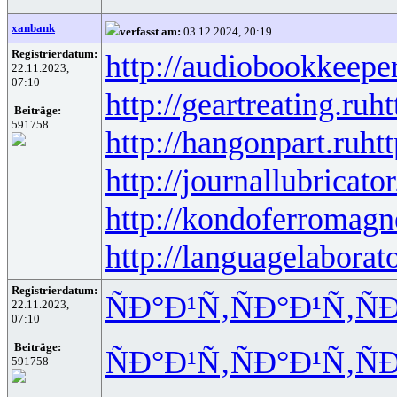
xanbank
verfasst am:
03.12.2024, 20:19
Registrierdatum:
http://audiobookkeeper
22.11.2023,
07:10
http://geartreating.ru
ht
Beiträge:
591758
http://hangonpart.ru
ht
http://journallubricator
http://kondoferromagn
http://languagelaborat
Registrierdatum:
ÑÐ°Ð¹Ñ‚
ÑÐ°Ð¹Ñ‚
Ñ
22.11.2023,
07:10
Beiträge:
ÑÐ°Ð¹Ñ‚
ÑÐ°Ð¹Ñ‚
Ñ
591758