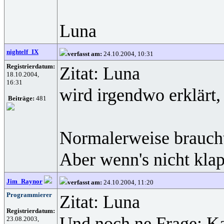
Luna
nightelf_IX
verfasst am:
24.10.2004, 10:31
Registrierdatum:
Zitat: Luna
18.10.2004,
16:31
wird irgendwo erklärt,
Beiträge:
481
Normalerweise braucht
Aber wenn's nicht klap
Jim_Raynor
verfasst am:
24.10.2004, 11:20
Programmierer
Zitat: Luna
Registrierdatum:
Und noch ne Frage: Ka
23.08.2003,