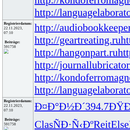
http://languagelaborat
Registrierdatum:
http://audiobookkeeper
22.11.2023,
07:10
http://geartreating.ru
ht
Beiträge:
591758
http://hangonpart.ru
ht
http://journallubricator
http://kondoferromagn
http://languagelaborat
Registrierdatum:
Ð¤Ð°Ð½Ð´
394.7
ÐŸ
22.11.2023,
07:10
Beiträge:
Clas
ÑÐ·Ñ‹Ðº
Reit
Else
591758