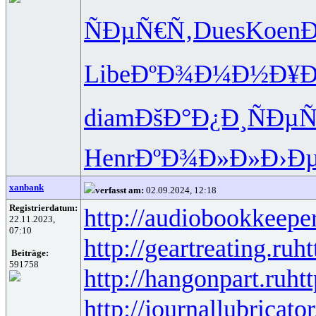
ÑÐµÑ€Ñ‚
Dues
Koen
Ð
Libe
ÐºÐ¾Ð¼Ð½
Ð¥Ð
diam
ÐšÐ°Ð¿Ð¸
ÑÐµ
Henr
ÐºÐ¾Ð»Ð»
Ð›Ð
xanbank
verfasst am:
02.09.2024, 12:18
Registrierdatum:
http://audiobookkeeper
22.11.2023,
07:10
http://geartreating.ru
ht
Beiträge:
591758
http://hangonpart.ru
ht
http://journallubricator