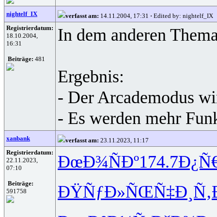
nightelf_IX
verfasst am:
14.11.2004, 17:31
·
Edited by: nightelf_IX
Registrierdatum:
In dem anderen Thema 
18.10.2004,
16:31
Beiträge:
481
Ergebnis:
- Der Arcademodus wir
- Es werden mehr Funkt
xanbank
verfasst am:
23.11.2023, 11:17
Registrierdatum:
ÐœÐ¾ÑÐº
174.7
Ð¿Ñ€
22.11.2023,
07:10
Beiträge:
ÐŸÑƒÐ»ÑŒ
Ñ‡Ð¸Ñ‚
591758