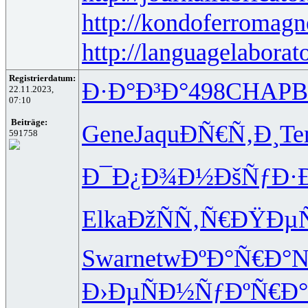
http://kondoferromagn
http://languagelaborat
Registrierdatum:
Ð·Ð°Ð³Ð°
498
CHAP
B
22.11.2023,
07:10
Beiträge:
Gene
Jaqu
ÐÑ€Ñ‚Ð¸
Te
591758
Ð¯Ð¿Ð¾Ð½
ÐšÑƒÐ·
Elka
ÐžÑÑ‚Ñ€
ÐŸÐµ
Swar
netw
ÐºÐ°Ñ€Ð°
N
Ð›ÐµÑÐ½
ÑƒÐºÑ€Ð°