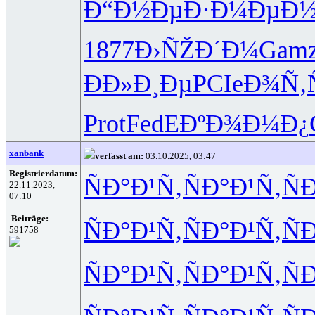
Ð“Ð½ÐµÐ·
Ð¼ÐµÐ½
1877
Ð›ÑŽÐ´Ð¼
Gam
ÐÐ»Ð¸Ðµ
PCIe
Ð¾Ñ‚
Prot
FedE
ÐºÐ¾Ð¼Ð¿
xanbank
verfasst am:
03.10.2025, 03:47
Registrierdatum:
ÑÐ°Ð¹Ñ‚
ÑÐ°Ð¹Ñ‚
Ñ
22.11.2023,
07:10
Beiträge:
ÑÐ°Ð¹Ñ‚
ÑÐ°Ð¹Ñ‚
Ñ
591758
ÑÐ°Ð¹Ñ‚
ÑÐ°Ð¹Ñ‚
Ñ