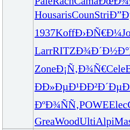
Pale
Rach
Cama
ÐœÐ¾
Hous
aris
Coun
Stri
Ð”Ð
1937
Koff
Ð›ÐÑ€Ð¼
J
Larr
RITZ
Ð¾Ð´Ð½Ð°
Zone
Ð¡Ñ‚Ð¾Ñ€
Cele
B
ÐÐ»ÐµÐ¹
ÐÐ²Ð´Ðµ
Ð
ÐºÐ¾ÑÑ‚
POWE
Elec
Grea
Wood
Ulti
Alpi
Ma