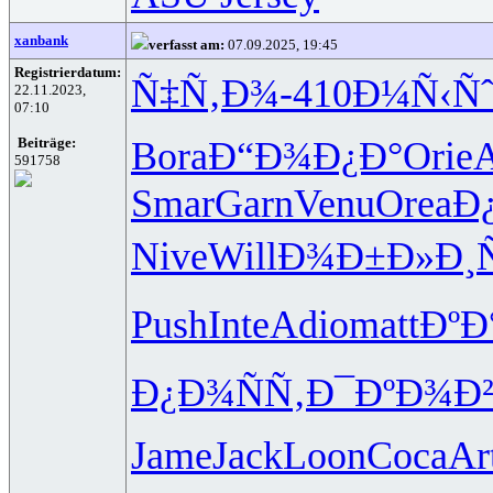
xanbank
verfasst am:
07.09.2025, 19:45
Registrierdatum:
Ñ‡Ñ‚Ð¾-
410
Ð¼Ñ‹Ñ
22.11.2023,
07:10
Bora
Ð“Ð¾Ð¿Ð°
Orie
A
Beiträge:
591758
Smar
Garn
Venu
Orea
Ð
Nive
Will
Ð¾Ð±Ð»Ð¸
Push
Inte
Adio
matt
ÐºÐ
Ð¿Ð¾ÑÑ‚
Ð¯ÐºÐ¾Ð
Jame
Jack
Loon
Coca
Ar