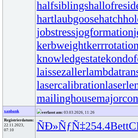
halfsiblings
hallofresi
hartlaubgoose
hatchho
jobstress
jogformation
j
kerbweight
kerrrotatio
knowledgestate
kondof
laissezaller
lambdatrans
lasercalibration
laserle
mailinghouse
majorcon
xanbank
verfasst am:
03.03.2026, 11:26
Registrierdatum:
ÑÐ»ÑƒÑ‡
254.4
Bett
C
22.11.2023,
07:10