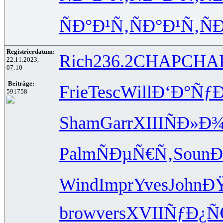
ÑÐ°Ð¹Ñ‚
ÑÐ°Ð¹Ñ‚
Ñ
Registrierdatum:
Rich
236.2
CHAP
CHA
22.11.2023,
07:10
Beiträge:
Frie
Tesc
Will
Ð‘Ð°Ñƒ
591758
Sham
Garr
XIII
ÑÐ»Ð
Palm
ÑÐµÑ€Ñ‚
Soun
Ð
Wind
Impr
Yves
John
ÐŸ
brow
vers
XVII
ÑƒÐ¿Ñ