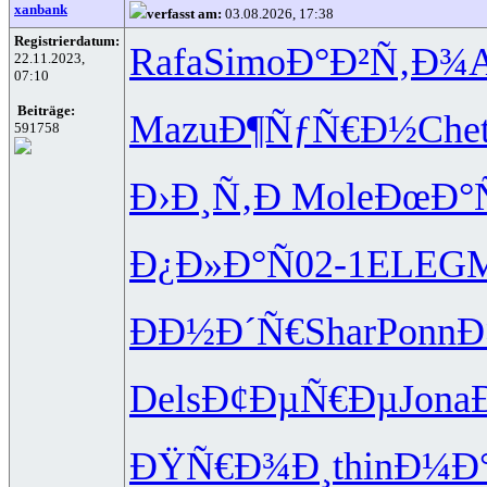
xanbank
verfasst am:
03.08.2026, 17:38
Registrierdatum:
Rafa
Simo
Ð°Ð²Ñ‚Ð¾
A
22.11.2023,
07:10
Beiträge:
Mazu
Ð¶ÑƒÑ€Ð½
Che
591758
Ð›Ð¸Ñ‚Ð
Mole
ÐœÐ°
Ð¿Ð»Ð°Ñ
02-1
ELEG
ÐÐ½Ð´Ñ€
Shar
Ponn
Ð
Dels
Ð¢ÐµÑ€Ðµ
Jona
ÐŸÑ€Ð¾Ð¸
thin
Ð¼Ð