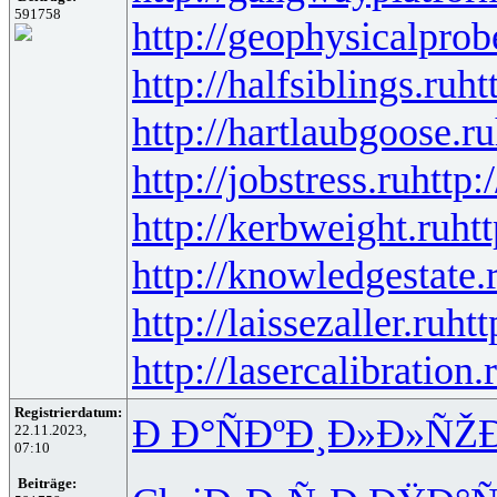
591758
http://geophysicalprob
http://halfsiblings.ru
ht
http://hartlaubgoose.ru
http://jobstress.ru
http:
http://kerbweight.ru
htt
http://knowledgestate.
http://laissezaller.ru
htt
http://lasercalibration.
Registrierdatum:
Ð Ð°ÑÐº
Ð¸Ð»Ð»ÑŽ
22.11.2023,
07:10
Beiträge: