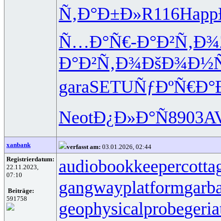
Ñ‚Ð°Ð±Ð»
R116
Happ
Ñ…Ð°Ñ€-
Ð°Ð²Ñ‚Ð¾
Ð°Ð²Ñ‚Ð¾
ÐšÐ¾Ð½Ñ
gara
SETU
ÑƒÐºÑ€Ð°
Neot
Ð¿Ð»Ð°Ñ
8903
A
xanbank
verfasst am:
03.01.2026, 02:44
Registrierdatum:
audiobookkeeper
cotta
22.11.2023,
07:10
gangwayplatform
garb
Beiträge:
591758
geophysicalprobe
geria