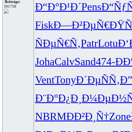
Beiträge:
Ð“Ð°Ð¹Ð´
Pens
Ð“ÑƒÑ
591758
Fisk
Ð—Ð²ÐµÑ€
ÐŸÑ
ÑÐµÑ€Ñ‚
Patr
Lotu
Ð‘
Joha
Calv
Sand
474-
ÐÐ
Vent
Tony
Ð´ÐµÑÑ‚
Ð
Ð¨Ð°Ð¿Ð¸
Ð¼ÐµÐ½Ñ
NBRM
ÐÐ²Ð¸Ñ†
Zone