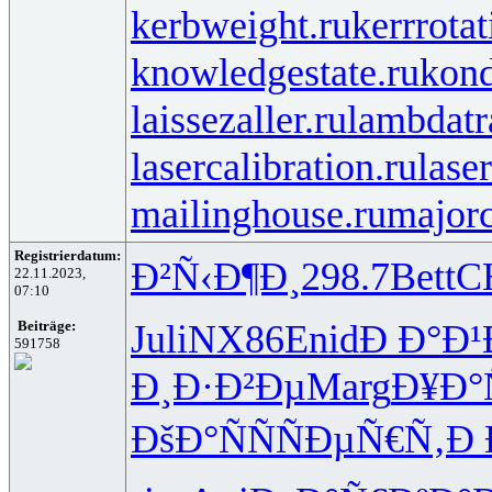
kerbweight.ru
kerrrotat
knowledgestate.ru
kond
laissezaller.ru
lambdatr
lasercalibration.ru
lase
mailinghouse.ru
majorc
Registrierdatum:
Ð²Ñ‹Ð¶Ð¸
298.7
Bett
C
22.11.2023,
07:10
Juli
NX86
Enid
Ð Ð°Ð¹
Beiträge:
591758
Ð¸Ð·Ð²Ðµ
Marg
Ð¥Ð°
ÐšÐ°ÑÑ
ÑÐµÑ€Ñ‚
Ð 