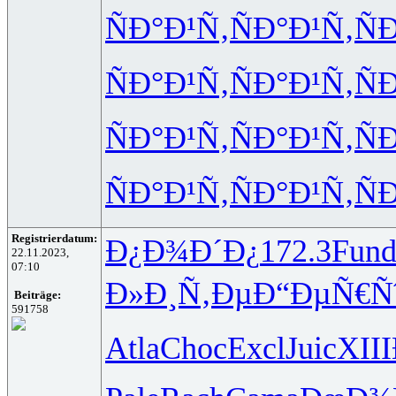
ÑÐ°Ð¹Ñ‚
ÑÐ°Ð¹Ñ‚
Ñ
ÑÐ°Ð¹Ñ‚
ÑÐ°Ð¹Ñ‚
Ñ
ÑÐ°Ð¹Ñ‚
ÑÐ°Ð¹Ñ‚
Ñ
ÑÐ°Ð¹Ñ‚
ÑÐ°Ð¹Ñ‚
Ñ
Registrierdatum:
Ð¿Ð¾Ð´Ð¿
172.3
Fun
22.11.2023,
07:10
Ð»Ð¸Ñ‚Ðµ
Ð“ÐµÑ€Ñ
Beiträge:
591758
Atla
Choc
Excl
Juic
XIII