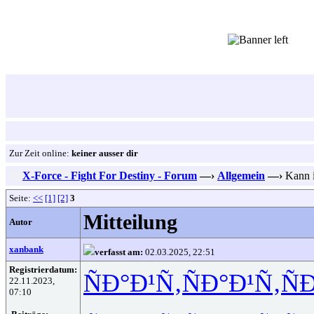
Zur Zeit online:
keiner ausser dir
X-Force - Fight For Destiny - Forum
—›
Allgemein
—›
Kann i
Seite:
<<
[1]
[2]
3
Mitteilung
Autor
xanbank
verfasst am:
02.03.2025, 22:51
Registrierdatum:
ÑÐ°Ð¹Ñ‚
ÑÐ°Ð¹Ñ‚
Ñ
22.11.2023,
07:10