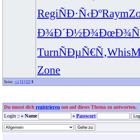
Regi
ÑÐ·Ñ‹Ðº
Raym
Z
Ð¾Ð´Ð½Ð¾
ÐœÐ¾Ñ
Turn
ÑÐµÑ€Ñ‚
Whis
M
Zone
Seite:
<<
[1]
[2]
3
Du musst dich
registrieren
um auf dieses Thema zu antworten.
Login ::
» Name
»
Passwort