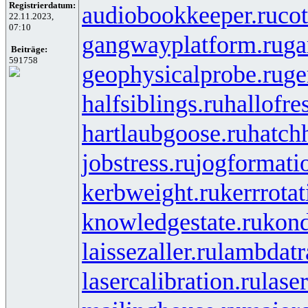
Registrierdatum:
audiobookkeeper.ru
cot
22.11.2023,
07:10
gangwayplatform.ru
ga
Beiträge:
591758
geophysicalprobe.ru
ge
halfsiblings.ru
hallofre
hartlaubgoose.ru
hatch
jobstress.ru
jogformati
kerbweight.ru
kerrrotat
knowledgestate.ru
kond
laissezaller.ru
lambdatr
lasercalibration.ru
lase