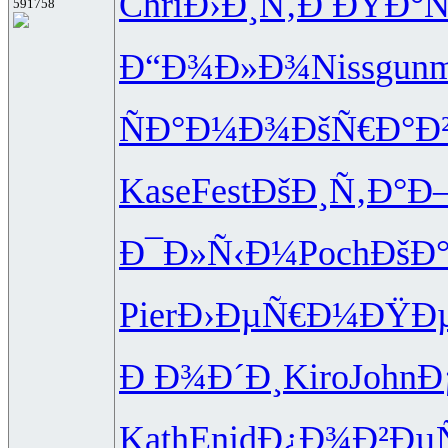
Chri
Ð›Ð¸Ñ‚Ð
ÐŸÐ°
591758
Ð“Ð¾Ð»Ð¾
Niss
gun
ÑÐ°Ð¼Ð¾
ÐšÑ€Ð°Ð
Kase
Fest
ÐšÐ¸Ñ‚Ð°
Ð
Ð¯Ð»Ñ‹Ð¼
Poch
ÐšÐ
Pier
Ð›ÐµÑ€Ð¼
ÐŸÐ
Ð Ð¾Ð´Ð¸
Kiro
John
Ð
Kath
Enid
Ð¿Ð¾Ð²Ðµ