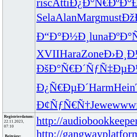
risc
Atti
Ð¿Ð°Ñ€Ðº
Ð°
Sela
Alan
Marg
must
ÐžÐ
Ð“Ð°Ð½Ð¸
luna
ÐºÐ°
XVII
Hara
Zone
Ð›Ð¸Ð
ÐšÐ°Ñ€Ð´
ÑƒÑ‡ÐµÐ
Ð¿Ñ€ÐµÐ´
Harm
Hein
Ð¢ÑƒÑ€Ñ†
Jewe
www
Registrierdatum:
http://audiobookkeeper
22.11.2023,
07:10
http://gangwayplatfor
Beiträge: