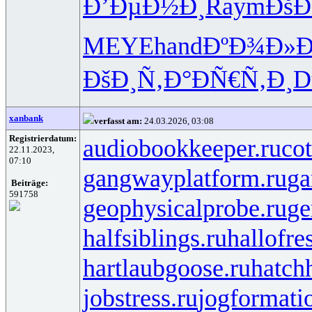
Ð’ÐµÐ½Ð¸
Raym
ÐšÐ
MEYE
hand
ÐºÐ¾Ð»Ð
ÐšÐ¸Ñ‚Ð°
ÐÑ€Ñ‚Ð¸
D
xanbank
verfasst am:
24.03.2026, 03:08
Registrierdatum:
audiobookkeeper.ru
cot
22.11.2023,
07:10
gangwayplatform.ru
ga
Beiträge:
591758
geophysicalprobe.ru
ge
halfsiblings.ru
hallofre
hartlaubgoose.ru
hatch
jobstress.ru
jogformati