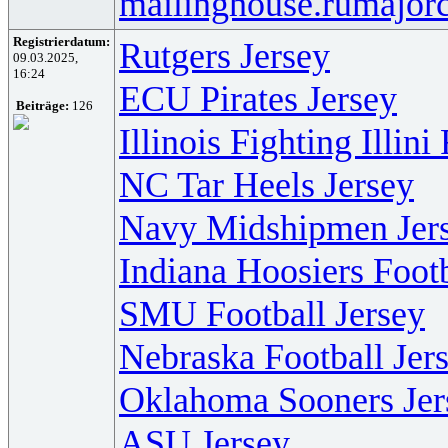
mailinghouse.ru
majorc
Registrierdatum:
Rutgers Jersey
09.03.2025,
16:24
ECU Pirates Jersey
Beiträge:
126
Illinois Fighting Illini
NC Tar Heels Jersey
Navy Midshipmen Jer
Indiana Hoosiers Footb
SMU Football Jersey
Nebraska Football Jer
Oklahoma Sooners Jer
ASU Jersey