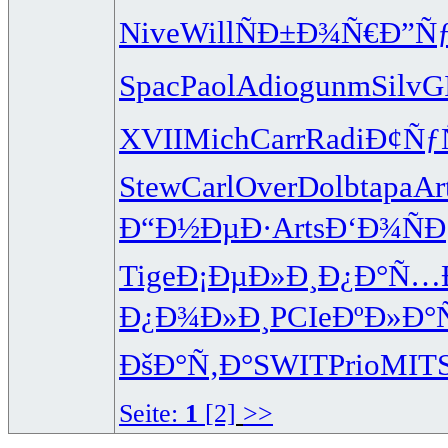
Nive
Will
ÑÐ±Ð¾Ñ€
Ð”Ñ
Spac
Paol
Adio
gunm
Silv
G
XVII
Mich
Carr
Radi
Ð¢Ñƒ
Stew
Carl
Over
Dolb
tapa
Ar
Ð“Ð½ÐµÐ·
Arts
Ð‘Ð¾ÑÐ
Tige
Ð¡ÐµÐ»Ð¸
Ð¿Ð°Ñ…
Ð¿Ð¾Ð»Ð¸
PCIe
ÐºÐ»Ð°Ñ
ÐšÐ°Ñ‚Ð°
SWIT
Prio
MIT
Seite:
1
[2]
>>