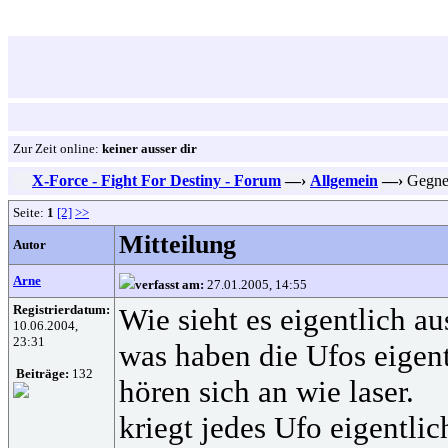
Zur Zeit online:
keiner ausser dir
X-Force - Fight For Destiny - Forum
—›
Allgemein
—›
Gegne
Seite:
1
[2]
>>
Mitteilung
Autor
Arne
verfasst am:
27.01.2005, 14:55
Registrierdatum:
Wie sieht es eigentlich a
10.06.2004,
23:31
was haben die Ufos eigent
Beiträge:
132
hören sich an wie laser.
kriegt jedes Ufo eigentlic