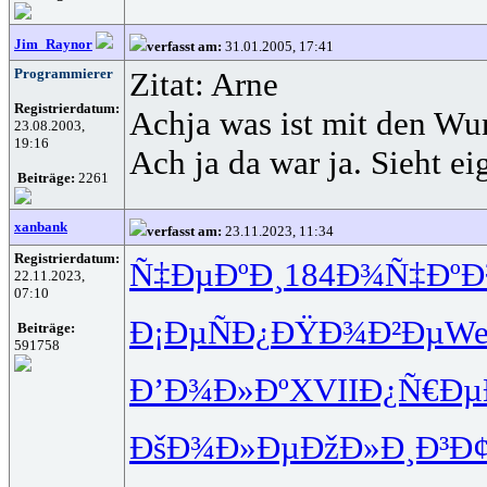
Jim_Raynor
verfasst am:
31.01.2005, 17:41
Programmierer
Zitat: Arne
Registrierdatum:
Achja was ist mit den Wu
23.08.2003,
19:16
Ach ja da war ja. Sieht e
Beiträge:
2261
xanbank
verfasst am:
23.11.2023, 11:34
Registrierdatum:
Ñ‡ÐµÐºÐ¸
184
Ð¾Ñ‡Ðº
22.11.2023,
07:10
Ð¡ÐµÑÐ¿
ÐŸÐ¾Ð²Ðµ
We
Beiträge:
591758
Ð’Ð¾Ð»Ðº
XVII
Ð¿Ñ€Ðµ
ÐšÐ¾Ð»Ðµ
ÐžÐ»Ð¸Ð³
Ð