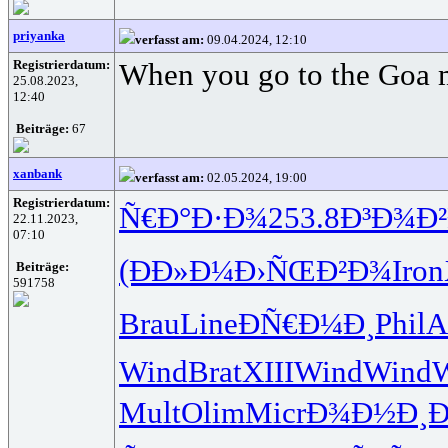
priyanka
verfasst am:
09.04.2024, 12:10
Registrierdatum:
When you go to the Goa m
25.08.2023,
12:40
Beiträge:
67
xanbank
verfasst am:
02.05.2024, 19:00
Registrierdatum:
Ñ€Ð°Ð·Ð¾
253.8
Ð³Ð¾Ð
22.11.2023,
07:10
(ÐÐ»Ð¼
Ð›ÑŒÐ²Ð¾
Iron
Beiträge:
591758
Brau
Line
ÐÑ€Ð¼Ð¸
Phil
A
Wind
Brat
XIII
Wind
Wind
Mult
Olim
Micr
Ð¾Ð½Ð¸Ð