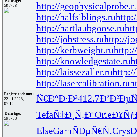
Beiträge:
http://geophysicalprobe.r
591758
http://halfsiblings.ru
http:
http://hartlaubgoose.ru
ht
http://jobstress.ru
http://j
http://kerbweight.ru
http:/
http://knowledgestate.ru
h
http://laissezaller.ru
http:/
http://lasercalibration.ru
h
Registrierdatum:
Ñ€Ð°Ð·Ð³
412.7
Ð’Ð²Ðµ
22.11.2023,
07:10
Tefa
Ñ‡Ð¸Ñ‚Ð°
Orie
Ð¥Ñƒ
Beiträge:
591758
Else
Garn
ÑÐµÑ€Ñ‚
Crys
Ð