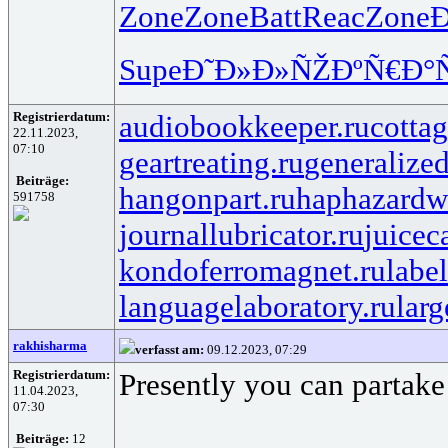
Zone
Zone
Batt
Reac
Zone
Supe
Ð˜Ð»Ð»ÑŽ
ÐºÑ€Ð°Ñ
Registrierdatum:
audiobookkeeper.ru
cottag
22.11.2023,
07:10
geartreating.ru
generalized
Beiträge:
hangonpart.ru
haphazardw
591758
journallubricator.ru
juicec
kondoferromagnet.ru
labe
languagelaboratory.ru
larg
rakhisharma
verfasst am:
09.12.2023, 07:29
Registrierdatum:
Presently you can partake 
11.04.2023,
07:30
Beiträge:
12