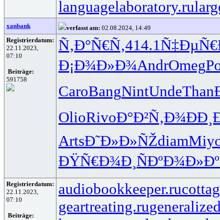
languagelaboratory.ru
larg
xanbank
verfasst am:
02.08.2024, 14:49
Registrierdatum:
Ñ‚Ð°Ñ€Ñ‚
414.1
Ñ‡ÐµÑ€
22.11.2023,
07:10
Ð¡Ð¾Ð»Ð¾
Andr
Omeg
Po
Beiträge:
591758
Caro
Bang
Nint
Unde
Than
Olio
Rivo
Ð°Ð²Ñ‚Ð¾
ÐÐ¸
Arts
Ð˜Ð»Ð»ÑŽ
diam
Miy
ÐŸÑ€Ð¾Ð¸
ÑÐºÐ¾Ð»
Ð
Registrierdatum:
audiobookkeeper.ru
cottag
22.11.2023,
07:10
geartreating.ru
generalized
Beiträge: