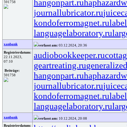
hangonpart.ru
haphazardw
591758
journallubricator.ru
juicec
kondoferromagnet.ru
labe
languagelaboratory.ru
larg
xanbank
verfasst am:
03.12.2024, 20:36
Registrierdatum:
audiobookkeeper.ru
cottag
22.11.2023,
07:10
geartreating.ru
generalized
Beiträge:
hangonpart.ru
haphazardw
591758
journallubricator.ru
juicec
kondoferromagnet.ru
labe
languagelaboratory.ru
larg
xanbank
verfasst am:
10.12.2024, 20:08
Registrierdatum: