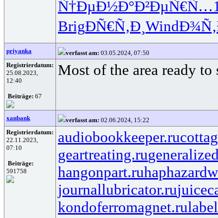
Ñ†ÐµÐ½Ð°
Ð²ÐµÑ€Ñ…
Brig
ÐÑ€Ñ‚Ð¸
Wind
Ð¾Ñ‚
priyanka
verfasst am:
03.05.2024, 07:50
Registrierdatum:
Most of the area ready to
25.08.2023,
12:40
Beiträge:
67
xanbank
verfasst am:
02.06.2024, 15:22
Registrierdatum:
audiobookkeeper.ru
cottag
22.11.2023,
07:10
geartreating.ru
generalized
Beiträge:
hangonpart.ru
haphazardw
591758
journallubricator.ru
juicec
kondoferromagnet.ru
labe