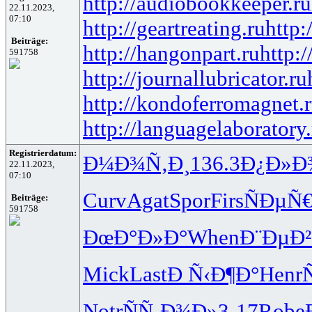
http://audiobookkeeper.ru
22.11.2023,
07:10
http://geartreating.ru
http:
Beiträge:
http://hangonpart.ru
http:
591758
http://journallubricator.ru
http://kondoferromagnet.
http://languagelaboratory.
Registrierdatum:
Ð¼Ð¾Ñ‚Ð¸
136.3
Ð¿Ð»Ð
22.11.2023,
07:10
Curv
Agat
Spor
Firs
ÑÐµÑ
Beiträge:
591758
ÐœÐ°Ð»Ð°
When
Ð¨ÐµÐ
Mick
Last
Ð Ñ‹Ð¶Ð°
Henr
Notr
ÑÑ‚Ð¾Ð»
3-17
Robe