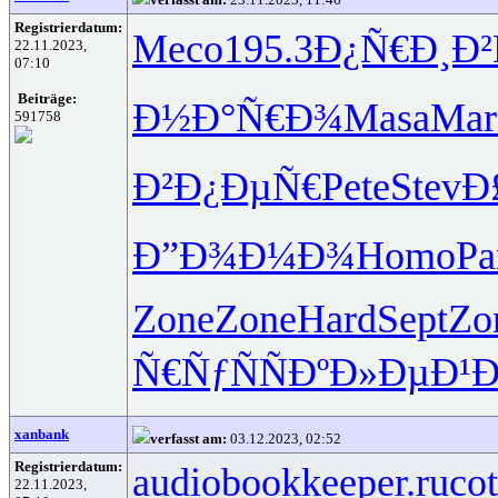
Registrierdatum:
Meco
195.3
Ð¿Ñ€Ð¸Ð²
22.11.2023,
07:10
Beiträge:
Ð½Ð°Ñ€Ð¾
Masa
Mar
591758
Ð²Ð¿ÐµÑ€
Pete
Stev
Ð
Ð”Ð¾Ð¼Ð¾
Homo
P
Zone
Zone
Hard
Sept
Zo
Ñ€ÑƒÑÑ
ÐºÐ»ÐµÐ¹
Ð
xanbank
verfasst am:
03.12.2023, 02:52
Registrierdatum:
audiobookkeeper.ru
cot
22.11.2023,