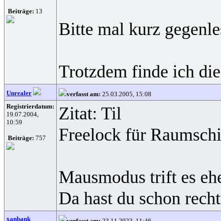
Beiträge:
13
Bitte mal kurz gegenles
Trotzdem finde ich die
Unrealer
verfasst am:
25.03.2005, 15:08
Registrierdatum:
Zitat: Til
19.07.2004,
10:59
Freelock für Raumsch
Beiträge:
757
Mausmodus trift es ehe
Da hast du schon recht
xanbank
verfasst am:
23.11.2023, 11:46