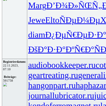
Marg
Ð’Ð¾Ð»ÑŒ
Ñ„
Jewe
Elto
ÑÐµÐ¼Ðµ
X
diam
Ð¿ÐµÑ€Ðµ
Ð·Ð
ÐšÐ°Ð·Ð°
ÐºÑ€Ð°Ñ
Ð
Registrierdatum:
audiobookkeeper.ru
cot
22.11.2023,
07:10
geartreating.ru
generali
Beiträge:
591758
hangonpart.ru
haphaza
journallubricator.ru
jui
kondoferromagnet.ru
l