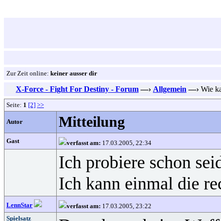
Zur Zeit online:
keiner ausser dir
X-Force - Fight For Destiny - Forum
—›
Allgemein
—›
Wie ka
Seite:
1
[2]
>>
Mitteilung
Autor
Gast
verfasst am:
17.03.2005, 22:34
Ich probiere schon sei
Ich kann einmal die r
LennStar
verfasst am:
17.03.2005, 23:22
Spielsatz