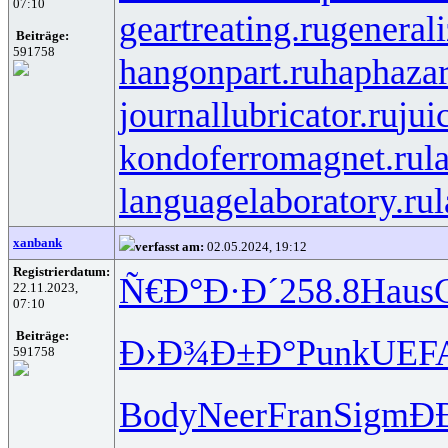
07:10
geartreating.ru
generali
Beiträge:
591758
hangonpart.ru
haphaza
journallubricator.ru
jui
kondoferromagnet.ru
l
languagelaboratory.ru
l
xanbank
verfasst am:
02.05.2024, 19:12
Registrierdatum:
Ñ€Ð°Ð·Ð´
258.8
Haus
22.11.2023,
07:10
Beiträge:
Ð›Ð¾Ð±Ð°
Punk
UEF
591758
Body
Neer
Fran
Sigm
Ð