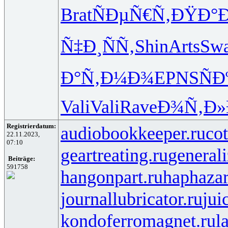
Brat
ÑÐµÑ€Ñ‚
ÐŸÐ°Ð
Ñ‡Ð¸ÑÑ‚
Shin
Arts
Sw
Ð°Ñ‚Ð¼Ð¾
EPNS
ÑÐ
Vali
Vali
Rave
Ð¾Ñ‚Ð»
Registrierdatum:
audiobookkeeper.ru
cot
22.11.2023,
07:10
geartreating.ru
generali
Beiträge:
591758
hangonpart.ru
haphaza
journallubricator.ru
jui
kondoferromagnet.ru
l