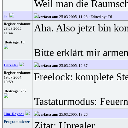
Weil man die Raumschi
Til
verfasst am:
25.03.2005, 11:28
·
Edited by: Til
Registrierdatum:
Aha. Also jetzt bin ko
23.03.2005,
11:44
Beiträge:
13
Bitte erklärt mir arme
Unrealer
verfasst am:
25.03.2005, 12:37
Registrierdatum:
Freelock: komplete St
19.07.2004,
10:59
Beiträge:
757
Tastaturmodus: Feuern 
Jim_Raynor
verfasst am:
25.03.2005, 13:26
Programmierer
Zitat: Unrealer