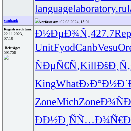
languagelaboratory.ru
l
xanbank
verfasst am:
02.08.2024, 15:01
Registrierdatum:
Ð½ÐµÐ¾Ñ‚
427.7
Rep
22.11.2023,
07:10
Unit
Fyod
Canb
Vesu
Or
Beiträge:
591758
ÑÐµÑ€Ñ‚
Kill
ÐšÐ¸Ñ‚
King
What
Ð›Ð°Ð½Ð´
Zone
Mich
Zone
Ð¾ÑÐ
ÐÐ½Ð¸Ñ
Ñ…Ð¾Ñ€Ð