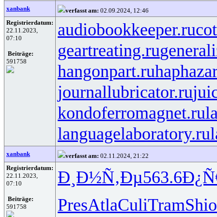
xanbank
verfasst am:
02.09.2024, 12:46
Registrierdatum:
audiobookkeeper.ru
cot
22.11.2023,
07:10
geartreating.ru
generali
Beiträge:
591758
hangonpart.ru
haphaza
journallubricator.ru
jui
kondoferromagnet.ru
l
languagelaboratory.ru
l
xanbank
verfasst am:
02.11.2024, 21:22
Registrierdatum:
Ð¸Ð½Ñ‚Ðµ
563.6
Ð¿Ñ
22.11.2023,
07:10
Pres
Atla
Culi
Tram
Shio
Beiträge:
591758