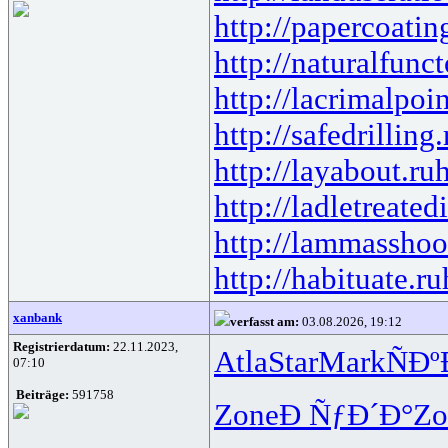
http://papercoatin
http://naturalfunct
http://lacrimalpoin
http://safedrilling.
http://layabout.ru
h
http://ladletreated
http://lammasshoo
http://habituate.ru
xanbank
verfasst am:
03.08.2026, 19:12
Registrierdatum:
22.11.2023,
Atla
Star
Mark
ÑÐ
07:10
Beiträge:
591758
Zone
Ð ÑƒÐ´Ð°
Zo