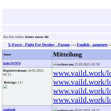
Zur Zeit online:
keiner ausser dir
X-Force - Fight For Destiny - Forum
—›
English - gamesets
Mitteilung
Autor
hello797979
verfasst am:
21.03.2025, 02:59
Registrierdatum:
24.02.2025,
www.vaild.work/l
03:13
www.vaild.work/l
Beiträge:
111
www.vaild.work/l
www.vaild.work/l
xanbank
verfasst am:
03.05.2025, 16:22