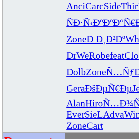
Anci
Carc
Side
Thir
ÑÐ·Ñ‹Ðº
ÐºÐ°Ñ€
Zone
Ð Ð¸Ð²Ðº
Wh
DrWe
Robe
feat
Clo
Dolb
Zone
Ñ…ÑƒÐ
Gera
ÐšÐµÑ€Ðµ
J
Alan
Hiro
Ñ…Ð¾Ñ
Ever
SieL
Adva
Wi
Zone
Cart