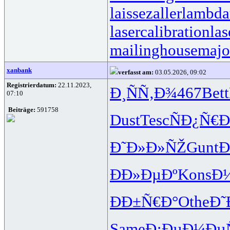
laissezaller
lambdat
lasercalibration
las
mailinghouse
majo
xanbank
verfasst am:
03.05.2026, 09:02
Registrierdatum:
22.11.2023,
Ð¸ÑÑ‚Ð¾
467
Bett
07:10
Beiträge:
591758
Dust
Tesc
ÑÐ¿Ñ€Ð
Ð˜Ð»Ð»ÑŽ
Gunt
Ð
ÐÐ»ÐµÐº
Kons
Ð
ÐÐ±Ñ€Ð°
Othe
Ð˜
Same
Ð¡ÐµÐ¼Ðµ