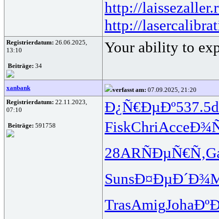
http://laissezaller.
http://lasercalibra
Registrierdatum:
26.06.2025,
Your ability to ex
13:10
Beiträge:
34
xanbank
verfasst am:
07.09.2025, 21:20
Registrierdatum:
22.11.2023,
Ð¿Ñ€ÐµÐº
537.5
07:10
Fisk
Chri
Acce
Ð¾Ñ
Beiträge:
591758
28AR
ÑÐµÑ€Ñ‚
G
Suns
Ð¤ÐµÐ´Ð¾
M
Tras
Amig
Joha
Ðº