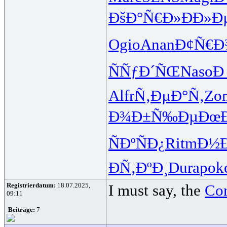
ÐšÐ°Ñ€Ð»
ÐÐ»Ð
Ogio
Anan
Ð¢Ñ€Ð
ÑÑƒÐ´ÑŒ
Naso
Ð
Alfr
Ñ‚ÐµÐ°Ñ‚
Zo
Ð¾Ð±Ñ‰Ðµ
ÐœÐ
ÑÐºÑÐ¿
Ritm
Ð½Ð
Ð­Ñ‚ÐºÐ¸
Dura
pok
Registrierdatum:
18.07.2025,
I must say, the
Con
09:11
Beiträge:
7