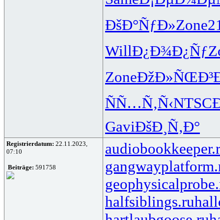
ÐšÐ°ÑƒÐ»
Zone
2
Will
Ð¿Ð¾Ð¿Ñƒ
Z
Zone
ÐžÐ»ÑŒÐ³
ÑÑ…Ñ‚Ñ‹
NTSC
Gavi
ÐšÐ¸Ñ‚Ð°
Registrierdatum:
22.11.2023,
audiobookkeeper.
07:10
gangwayplatform.
Beiträge:
591758
geophysicalprobe.
halfsiblings.ru
hall
hartlaubgoose.ru
h