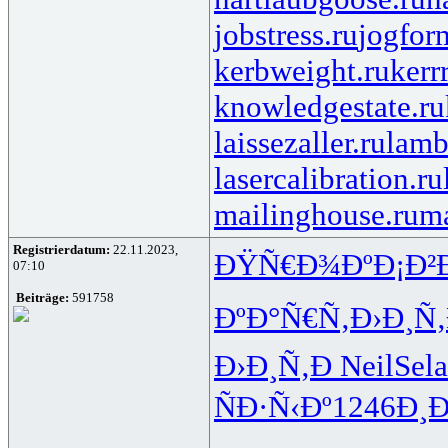
jobstress.ru
jogfor
kerbweight.ru
kerr
knowledgestate.ru
laissezaller.ru
lamb
lasercalibration.ru
mailinghouse.ru
ma
Registrierdatum:
22.11.2023,
ÐŸÑ€Ð¾Ðº
Ð¡Ð²
07:10
Beiträge:
591758
ÐºÐ°Ñ€Ñ‚
Ð›Ð¸Ñ
Ð›Ð¸Ñ‚Ð
Neil
Sela
ÑÐ·Ñ‹Ðº
1246
Ð¸