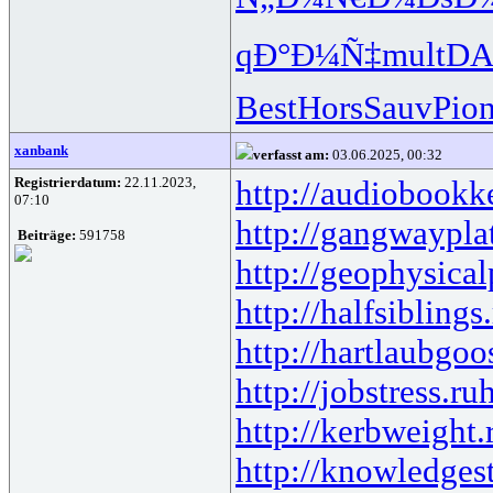
qÐ°Ð¼Ñ‡
mult
D
Best
Hors
Sauv
Pio
xanbank
verfasst am:
03.06.2025, 00:32
Registrierdatum:
22.11.2023,
http://audiobookk
07:10
http://gangwaypla
Beiträge:
591758
http://geophysical
http://halfsiblings
http://hartlaubgoo
http://jobstress.ru
h
http://kerbweight.
http://knowledgest