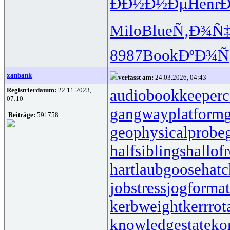
ÐÐ½Ð½Ðµ
Henr
Milo
Blue
Ñ‚Ð¾Ñ‡
8987
Book
ÐºÐ¾Ñ
xanbank
verfasst am:
24.03.2026, 04:43
Registrierdatum:
22.11.2023,
audiobookkeeper
c
07:10
gangwayplatform
Beiträge:
591758
geophysicalprobe
halfsiblings
hallof
hartlaubgoose
hat
jobstress
jogformat
kerbweight
kerrrot
knowledgestate
ko