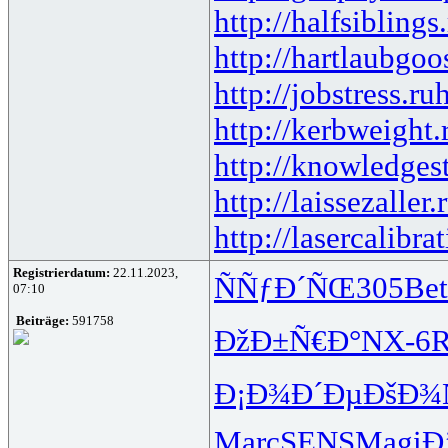
http://halfsiblings
http://hartlaubgoo
http://jobstress.ru
h
http://kerbweight.
http://knowledgest
http://laissezaller.
http://lasercalibra
Registrierdatum:
22.11.2023,
ÑÑƒÐ´ÑŒ
305
Bet
07:10
Beiträge:
591758
ÐžÐ±Ñ€Ð°
NX-6
R
Ð¡Ð¾Ð´Ðµ
ÐšÐ¾
Marc
SENS
Magi
Ð