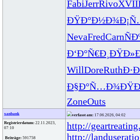
Fabi
Jerr
Rivo
XVII
ÐŸÐ°Ð½Ð¾
Ð¡Ñ
Neva
Fred
Carn
ÑÐ
Ð‘Ð°Ñ€Ð¸
ÐŸÐ»Ð
Will
Dore
Ruth
Ð·
Ð§Ð°Ñ…Ð¾
ÐŸ
Zone
Outs
xanbank
verfasst am:
17.06.2026, 04:02
Registrierdatum:
22.11.2023,
http://geartreating
07:10
http://landuseratio
Beiträge:
591758