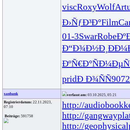
visc
Roxy
Wolf
Art
Ð›ÑƒÐ³Ð°
Film
Ca
01-3
Swar
Robe
Ðº
Ð“Ð¾Ð½Ð¸
ÐÐ¼
ÐºÑ€Ð°Ñ
Ð¼ÐµÑ
prid
Ð Ð¾ÑÑ
9072
xanbank
verfasst am:
03.10.2025, 05:21
Registrierdatum:
22.11.2023,
http://audiobookk
07:10
http://gangwaypla
Beiträge:
591758
http://geophysical