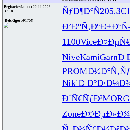
Registrierdatum:
22.11.2023,
ÑƒÐ¶Ð°Ñ
205.3
C
07:10
Beiträge:
591758
Ð’Ð°Ñ‚Ð°
Ð±Ð°Ñ
1100
Vice
Ð¤ÐµÑ
Nive
Kami
Garn
Ð 
PROM
Ð½Ð°Ñ‚Ñ
Niki
Ð Ð°Ð·Ð¼
Ð
Ð´Ñ€ÑƒÐ³
MORG
Zone
Ð©ÐµÐ»Ð¾
Ñ„Ð¾Ñ€Ð¼
ÐšÐ