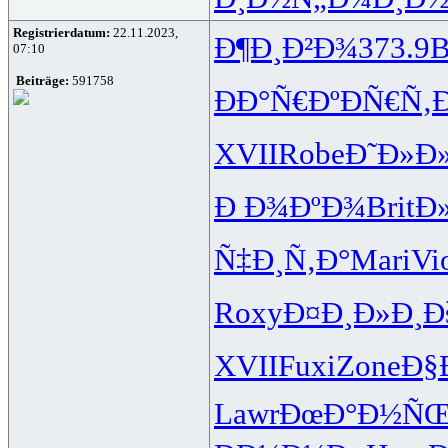
Registrierdatum:
22.11.2023,
Ð¶Ð¸Ð²Ð¾
373.9
B
07:10
Beiträge:
591758
ÐÐ°Ñ€Ðº
ÐÑ€Ñ‚
XVII
Robe
Ð˜Ð»Ð
Ð Ð¾ÐºÐ¾
Brit
Ð
Ñ‡Ð¸Ñ‚Ð°
Mari
Vi
Roxy
Ð¤Ð¸Ð»Ð¸
Ð
XVII
Fuxi
Zone
Ð§
Lawr
ÐœÐ°Ð½Ñ