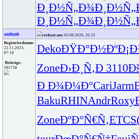
Ð¸Ð½Ñ„Ð¾
Ð¸Ð½Ñ„
Ð¸Ð½Ñ„Ð¾
Ð¸Ð½Ñ„
xanbank
verfasst am:
03.08.2026, 20:25
Registrierdatum:
Deko
ÐŸÐ°Ð½Ðº
Ð¡
22.11.2023,
07:10
Beiträge:
Zone
Ð›Ð¸Ñ‚Ð
3110
Ð
591758
Ð Ð¾Ð¼Ð°
Cari
Jarm
Baku
RHIN
Andr
Roxy
Zone
ÐºÐ°Ñ€Ñ‚
ETCS
tour
ÐœÐ°Ñ€Ñ‡
Feui
Ñ