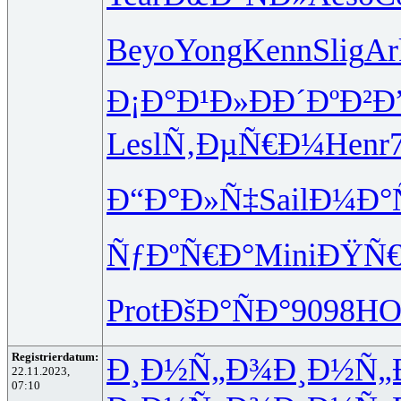
Beyo
Yong
Kenn
Slig
Ar
Ð¡Ð°Ð¹Ð»
Ð­Ð´ÐºÐ²
Ð
Lesl
Ñ‚ÐµÑ€Ð¼
Henr
Ð“Ð°Ð»Ñ‡
Sail
Ð¼Ð°
ÑƒÐºÑ€Ð°
Mini
ÐŸÑ€
Prot
ÐšÐ°ÑÐ°
9098
H
Registrierdatum:
Ð¸Ð½Ñ„Ð¾
Ð¸Ð½Ñ„
22.11.2023,
07:10