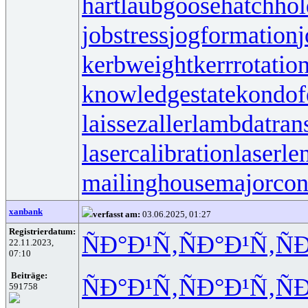
hartlaubgoose
hatchho
jobstress
jogformation
j
kerbweight
kerrrotatio
knowledgestate
kondof
laissezaller
lambdatrans
lasercalibration
laserle
mailinghouse
majorcon
xanbank
verfasst am:
03.06.2025, 01:27
Registrierdatum:
ÑÐ°Ð¹Ñ‚
ÑÐ°Ð¹Ñ‚
Ñ
22.11.2023,
07:10
Beiträge:
ÑÐ°Ð¹Ñ‚
ÑÐ°Ð¹Ñ‚
Ñ
591758