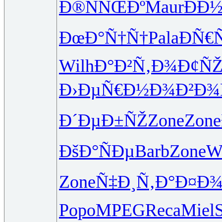
Ð®ÑÑŒÐº
Maur
ÐÐ
ÐœÐ°Ñ†Ñ†
Pala
ÐÑ€
Wilh
Ð°Ð²Ñ‚Ð¾
Ð¢ÑŽ
Ð›ÐµÑ€Ð½
Ð¾Ð²Ð
Ð´ÐµÐ±ÑŽ
Zone
Zone
ÐšÐ°ÑÐµ
Barb
Zone
Wi
Zone
Ñ‡Ð¸Ñ‚Ð°
Ð¤Ð¾
Popo
MPEG
Reca
Miel