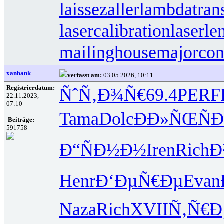
laissezaller
lambdatrans
lasercalibration
laserle
mailinghouse
majorcon
xanbank
verfasst am:
03.05.2026, 10:11
Registrierdatum:
ÑˆÑ‚Ð¾Ñ€
69.4
PERF
22.11.2023,
07:10
Tama
Dolc
Ð­Ð»ÑŒÑ
Ð
Beiträge:
591758
Ð“ÑÐ½Ð½
Iren
Rich
Ð
Henr
Ð‘ÐµÑ€Ðµ
Evan
Naza
Rich
XVII
Ñ‚Ñ€Ð