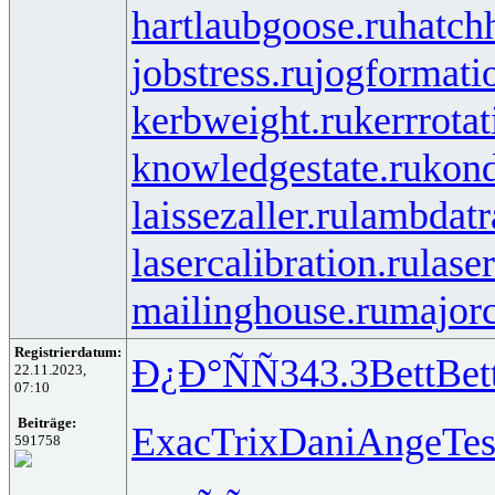
hartlaubgoose.ru
hatch
jobstress.ru
jogformati
kerbweight.ru
kerrrotat
knowledgestate.ru
kond
laissezaller.ru
lambdatr
lasercalibration.ru
lase
mailinghouse.ru
majorc
Registrierdatum:
Ð¿Ð°ÑÑ
343.3
Bett
Bet
22.11.2023,
07:10
Beiträge:
Exac
Trix
Dani
Ange
Te
591758