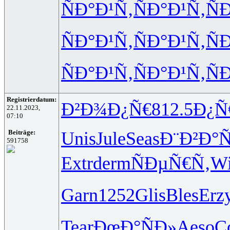
ÑÐ°Ð¹Ñ‚
ÑÐ°Ð¹Ñ‚
Ñ
ÑÐ°Ð¹Ñ‚
ÑÐ°Ð¹Ñ‚
Ñ
ÑÐ°Ð¹Ñ‚
ÑÐ°Ð¹Ñ‚
Ñ
Registrierdatum:
Ð²Ð¾Ð¿Ñ€
812.5
Ð¿Ñ
22.11.2023,
07:10
Unis
Jule
Seas
Ð¨Ð²Ð°
Beiträge:
591758
Extr
derm
ÑÐµÑ€Ñ‚
Wi
Garn
1252
Glis
Bles
Erz
Tear
ÐœÐ°ÑÐ»
Aeso
C