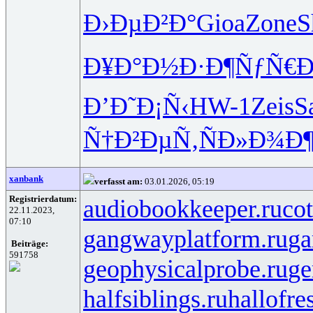
Ð›ÐµÐ²Ð°
Gioa
Zone
S
Ð¥Ð°Ð½Ð·
Ð¶ÑƒÑ€
Ð’Ð˜Ð¡Ñ‹
HW-1
Zeis
S
Ñ†Ð²ÐµÑ‚
ÑÐ»Ð¾Ð
xanbank
verfasst am:
03.01.2026, 05:19
Registrierdatum:
audiobookkeeper.ru
cot
22.11.2023,
07:10
gangwayplatform.ru
ga
Beiträge:
591758
geophysicalprobe.ru
ge
halfsiblings.ru
hallofre