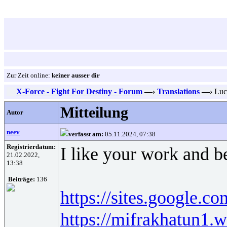
Zur Zeit online:
keiner ausser dir
X-Force - Fight For Destiny - Forum
—›
Translations
—›
Luc
Mitteilung
Autor
neev
verfasst am:
05.11.2024, 07:38
Registrierdatum:
I like your work and b
21.02.2022,
13:38
Beiträge:
136
https://sites.google.c
https://mifrakhatun1.w