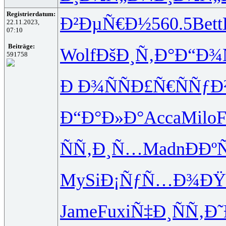
Registrierdatum:
Ð²ÐµÑ€Ð½
560.5
Bett
22.11.2023,
07:10
Beiträge:
Wolf
ÐšÐ¸Ñ‚Ð°
Ð“Ð¾
591758
Ð Ð¾ÑÑ
Ð£Ñ€ÑÑƒ
Ð
Ð“Ð°Ð»Ð°
Acca
Milo
F
ÑÑ‚Ð¸Ñ…
Madn
ÐÐº
MySi
Ð¡ÑƒÑ…Ð¾
ÐŸ
Jame
Fuxi
Ñ‡Ð¸ÑÑ‚
Ð