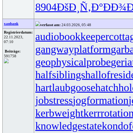
8904
ÐšÐ¸Ñ‚Ð°
ÐÐ¾Ð
xanbank
verfasst am:
24.03.2026, 05:48
Registrierdatum:
audiobookkeeper
cotta
22.11.2023,
07:10
gangwayplatform
garb
Beiträge:
591758
geophysicalprobe
geria
halfsiblings
hallofresi
hartlaubgoose
hatchho
jobstress
jogformation
j
kerbweight
kerrrotatio
knowledgestate
kondof