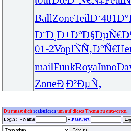
Ball
Zone
Teil
Ð‘481
Ð°
Ð¨Ð¸Ð±Ð°
Ð§ÐµÑ€Ð
01-2
Vopl
ÑÑ‚Ð°Ñ€
He
mail
Funk
Roya
Inno
Da
Zone
Ð¦Ð²ÐµÑ‚
Du musst dich
registrieren
um auf dieses Thema zu antworten.
Login ::
» Name
»
Passwort