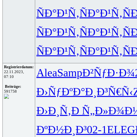
ÑÐ°Ð¹Ñ‚
ÑÐ°Ð¹Ñ‚
Ñ
ÑÐ°Ð¹Ñ‚
ÑÐ°Ð¹Ñ‚
Ñ
ÑÐ°Ð¹Ñ‚
ÑÐ°Ð¹Ñ‚
Ñ
Registrierdatum:
Alea
Samp
Ð²ÑƒÐ·Ð¾
22.11.2023,
07:10
Beiträge:
Ð›ÑƒÐºÐ°
Ð¸Ð³Ñ€Ñ‹
591758
Ð›Ð¸Ñ‚Ð
Ñ„Ð»Ð¾Ð
ÐºÐ½Ð¸Ð³
02-1
ELEG