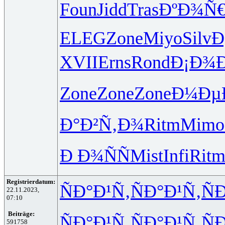
Foun
Jidd
Tras
ÐºÐ¾Ñ
ELEG
Zone
Miyo
Silv
Ð
XVII
Erns
Rond
Ð¡Ð¾
Zone
Zone
Zone
Ð¼Ðµ
Ð°Ð²Ñ‚Ð¾
Ritm
Mimo
Ð Ð¾ÑÑ
Mist
Infi
Rit
Registrierdatum:
ÑÐ°Ð¹Ñ‚
ÑÐ°Ð¹Ñ‚
Ñ
22.11.2023,
07:10
Beiträge:
ÑÐ°Ð¹Ñ‚
ÑÐ°Ð¹Ñ‚
Ñ
591758