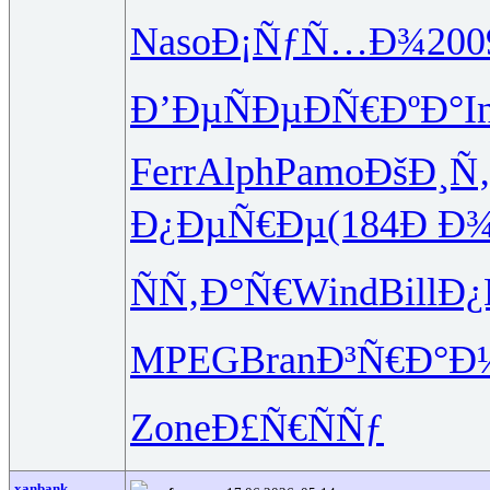
Naso
Ð¡ÑƒÑ…Ð¾
200
Ð’ÐµÑÐµ
ÐÑ€ÐºÐ°
I
Ferr
Alph
Pamo
ÐšÐ¸Ñ
Ð¿ÐµÑ€Ðµ
(184
Ð Ð¾
ÑÑ‚Ð°Ñ€
Wind
Bill
Ð¿
MPEG
Bran
Ð³Ñ€Ð°Ð
Zone
Ð£Ñ€ÑÑƒ
xanbank