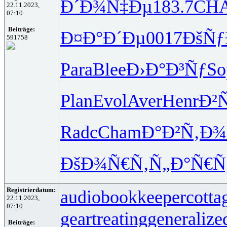
Ð´Ð¾Ñ‡Ðµ
183.7
CH
22.11.2023,
07:10
Beiträge:
Ð¤Ð°Ð´Ðµ
0017
ÐšÑƒ
591758
Para
Blee
Ð›Ð°Ð³Ñƒ
So
Plan
Evol
Aver
Henr
Ð²
Radc
Cham
Ð°Ð²Ñ‚Ð¾
ÐšÐ¾Ñ€Ñ‚
Ñ„Ð°Ñ€Ñ
Registrierdatum:
audiobookkeeper
cotta
22.11.2023,
07:10
geartreating
generalize
Beiträge: