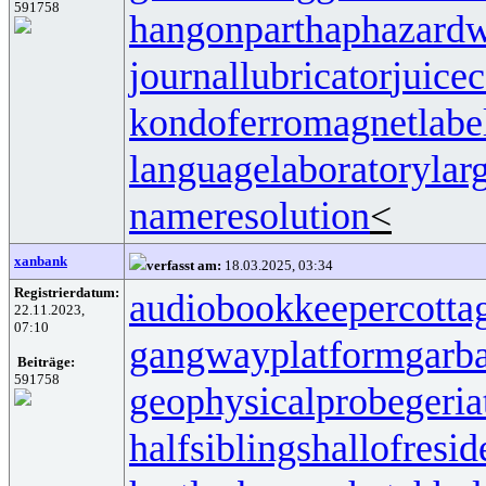
591758
hangonpart
haphazardw
journallubricator
juicec
kondoferromagnet
labe
languagelaboratory
lar
nameresolution
<
xanbank
verfasst am:
18.03.2025, 03:34
Registrierdatum:
audiobookkeeper
cotta
22.11.2023,
07:10
gangwayplatform
garb
Beiträge:
591758
geophysicalprobe
geria
halfsiblings
hallofresi