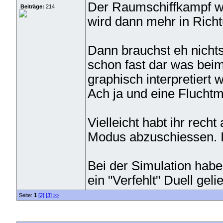
Der Raumschiffkampf wir
Beiträge:
214
wird dann mehr in Rich
Dann brauchst eh nichts
schon fast dar was beim 
graphisch interpretiert w
Ach ja und eine Fluchtmö
Vielleicht habt ihr rech
Modus abzuschiessen. Is
Bei der Simulation hab
ein "Verfehlt" Duell geli
Seite:
1
[2]
[3]
>>