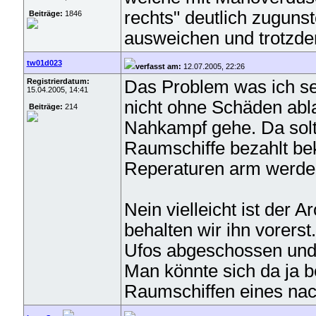
rechts" deutlich zuguns
Beiträge:
1846
ausweichen und trotzde
tw01d023
verfasst am:
12.07.2005, 22:26
Registrierdatum:
Das Problem was ich se
15.04.2005, 14:41
nicht ohne Schäden abla
Beiträge:
214
Nahkampf gehe. Da sol
Raumschiffe bezahlt be
Reperaturen arm werde 
Nein vielleicht ist der 
behalten wir ihn vorerst
Ufos abgeschossen und n
Man könnte sich da ja b
Raumschiffen eines na