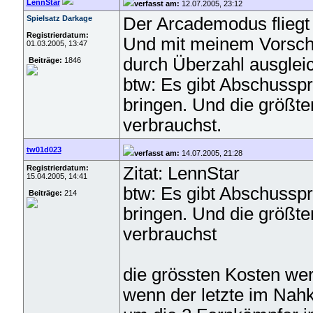
LennStar
verfasst am:
12.07.2005, 23:12
Spielsatz Darkage
Der Arcademodus fliegt 
Registrierdatum:
Und mit meinem Vorschl
01.03.2005, 13:47
durch Überzahl ausglei
Beiträge:
1846
btw: Es gibt Abschuss
bringen. Und die größte
verbrauchst.
tw01d023
verfasst am:
14.07.2005, 21:28
Registrierdatum:
Zitat: LennStar
15.04.2005, 14:41
btw: Es gibt Abschuss
Beiträge:
214
bringen. Und die größte
verbrauchst
die grössten Kosten we
wenn der letzte im Nah