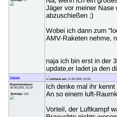
Na, wenn ich ein großes
Beiträge:
37
Jäger vor meiner Nase 
abzuschießen ;)
Wobei ich dann zum "lo
AMV-Raketen nehme, nur
naja ich bin erst in de
update,er ladet ja den d
Canute
verfasst am:
11.08.2005, 03:26
Registrierdatum:
Ich denke mal ihr kennt 
08.08.2005, 02:29
An so einem luft-Raumk
Beiträge:
119
Vorteil, der Luftkampf 
Braeuchte nichts wesen