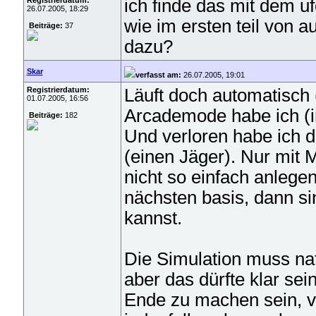
Registrierdatum:
ich finde das mit dem u
26.07.2005, 18:29
wie im ersten teil von 
Beiträge:
37
dazu?
Skar
verfasst am:
26.07.2005, 19:01
Registrierdatum:
Läuft doch automatisch 
01.07.2005, 16:56
Arcademode habe ich (i
Beiträge:
182
Und verloren habe ich 
(einen Jäger). Nur mit M
nicht so einfach anlege
nächsten basis, dann si
kannst.
Die Simulation muss nat
aber das dürfte klar se
Ende zu machen sein, vi