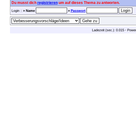
Du musst dich
registrieren
um auf dieses Thema zu antworten.
Login ::
» Name
»
Passwort
Ladezeit (sec.): 0.015
·
Powe