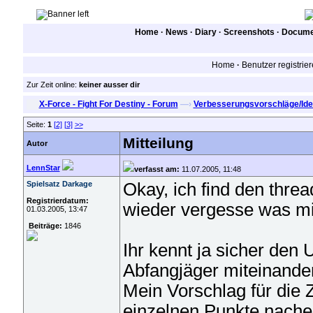
Home
·
News
·
Diary
·
Screenshots
·
Documen
Home
·
Benutzer registrie
Zur Zeit online:
keiner ausser dir
X-Force - Fight For Destiny - Forum
—›
Verbesserungsvorschläge/Id
Seite:
1
[2]
[3]
>>
Mitteilung
Autor
LennStar
verfasst am:
11.07.2005, 11:48
Spielsatz Darkage
Okay, ich find den threa
Registrierdatum:
wieder vergesse was mir 
01.03.2005, 13:47
Beiträge:
1846
Ihr kennt ja sicher de
Abfangjäger miteinande
Mein Vorschlag für die Z
einzelnen Punkte nache