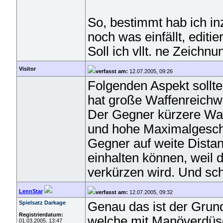
So, bestimmt hab ich in
noch was einfällt, editier
Soll ich vllt. ne Zeichn
Visitor
verfasst am:
12.07.2005, 09:26
Folgenden Aspekt sollt
hat große Waffenreichw
Der Gegner kürzere Waf
und hohe Maximalgeschw
Gegner auf weite Distan
einhalten können, weil 
verkürzen wird. Und sc
LennStar
verfasst am:
12.07.2005, 09:32
Spielsatz Darkage
Genau das ist der Grun
Registrierdatum:
welche mit Manöverdüsen
01.03.2005, 13:47