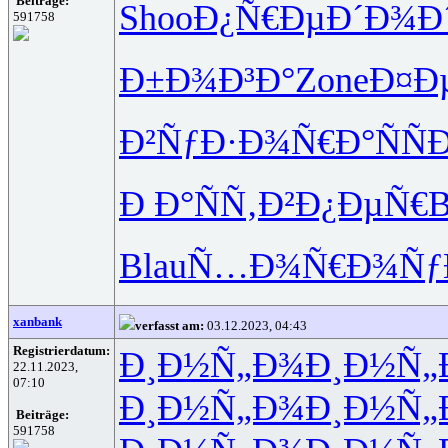
Beiträge:
Shoo
Ð¿Ñ€ÐµÐ´
Ð¾Ð
591758
Ð±Ð¾Ð³Ð°
Zone
Ð¤Ð
Ð²ÑƒÐ·Ð¾
Ñ€Ð°ÑÑ
Ð Ð°ÑÑ‚
Ð²Ð¿ÐµÑ€
B
Blau
Ñ…Ð¾Ñ€Ð¾
Ñƒ
xanbank
verfasst am:
03.12.2023, 04:43
Registrierdatum:
Ð¸Ð½Ñ„Ð¾
Ð¸Ð½Ñ„
22.11.2023,
07:10
Ð¸Ð½Ñ„Ð¾
Ð¸Ð½Ñ„
Beiträge:
591758