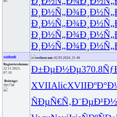
Ð¸Ð½Ñ„Ð¾
Ð¸Ð½Ñ„
Ð¸Ð½Ñ„Ð¾
Ð¸Ð½Ñ„
Ð¸Ð½Ñ„Ð¾
Ð¸Ð½Ñ„
Ð¸Ð½Ñ„Ð¾
Ð¸Ð½Ñ„
Ð¸Ð½Ñ„Ð¾
Ð¸Ð½Ñ„
xanbank
verfasst am:
02.05.2024, 21:46
Registrierdatum:
Ð±ÐµÐ½Ðµ
370.8
Ñƒ
22.11.2023,
07:10
Beiträge:
XVII
Alic
XVII
ÐºÐ°Ð
591758
ÑÐµÑ€Ñ‚
Ð¨ÐµÐ¹Ð