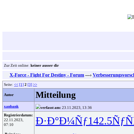
Zur Zeit online:
keiner ausser dir
X-Force - Fight For Destiny - Forum
—›
Verbesserungsvorsc
Seite:
<<
[1]
2
[3]
>>
Mitteilung
Autor
xanbank
verfasst am:
23.11.2023, 13:36
Registrierdatum:
Ð·Ð°Ð¼Ñƒ
142.5
ÑƒÑ
22.11.2023,
07:10