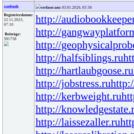
xanbank
verfasst am:
03.01.2026, 05:56
Registrierdatum:
http://audiobookkeeper
22.11.2023,
07:10
http://gangwayplatfor
Beiträge:
591758
http://geophysicalprob
http://halfsiblings.ru
ht
http://hartlaubgoose.ru
http://jobstress.ru
http:
http://kerbweight.ru
htt
http://knowledgestate.
http://laissezaller.ru
htt