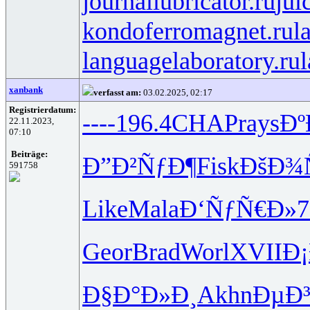
journallubricator.ru
jui
kondoferromagnet.ru
l
languagelaboratory.ru
l
xanbank
verfasst am:
03.02.2025, 02:17
Registrierdatum:
----
196.4
CHAP
rays
Ðº
22.11.2023,
07:10
Beiträge:
Ð”Ð²ÑƒÐ¶
Fisk
ÐšÐ¾
591758
Like
Mala
Ð‘ÑƒÑ€Ð»
7
Geor
Brad
Worl
XVII
Ð
Ð§Ð°Ð»Ð¸
Akhn
ÐµÐ