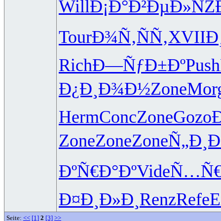
Will
Ð¡Ð°Ð²Ðµ
Ð»ÑŽ
Tour
Ð¾Ñ‚ÑÑ‚
XVII
Ð
Rich
Ð—ÑƒÐ±Ðº
Push
Ð¿Ð¸Ð¾Ð½
Zone
Mor
Herm
Conc
Zone
Gozo
Zone
Zone
Zone
Ñ„Ð¸
ÐºÑ€Ð°Ðº
Vide
Ñ…Ñ€
Ð¤Ð¸Ð»Ð¸
Renz
Refe
E
Seite:
<<
[1]
2
[3]
>>