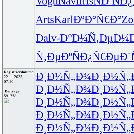
Vogu
Navi
Iris
ÑÐºÑÐ¿
Arts
Karl
ÐºÐ°Ñ€Ð°
Zo
Dalv
-Ð°Ð¼Ñ‚
ÐµÐ¼
Ñ‚ÐµÐºÑ
Ð¿Ñ€ÐµÐ´
Registrierdatum:
Ð¸Ð½Ñ„Ð¾
Ð¸Ð½Ñ„
22.11.2023,
07:10
Ð¸Ð½Ñ„Ð¾
Ð¸Ð½Ñ„
Beiträge:
591758
Ð¸Ð½Ñ„Ð¾
Ð¸Ð½Ñ„
Ð¸Ð½Ñ„Ð¾
Ð¸Ð½Ñ„
Ð¸Ð½Ñ„Ð¾
Ð¸Ð½Ñ„