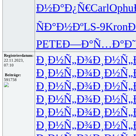
Ð½Ð°Ð¿Ñ€
Carl
Ophu
ÑÐ°Ð½Ðº
LS-9
Kron
Ð
PETE
Ð—Ð°Ñ…Ð°
Ð
Registrierdatum:
Ð¸Ð½Ñ„Ð¾
Ð¸Ð½Ñ„
22.11.2023,
07:10
Ð¸Ð½Ñ„Ð¾
Ð¸Ð½Ñ„
Beiträge:
591758
Ð¸Ð½Ñ„Ð¾
Ð¸Ð½Ñ„
Ð¸Ð½Ñ„Ð¾
Ð¸Ð½Ñ„
Ð¸Ð½Ñ„Ð¾
Ð¸Ð½Ñ„
Ð¸Ð½Ñ„Ð¾
Ð¸Ð½Ñ„