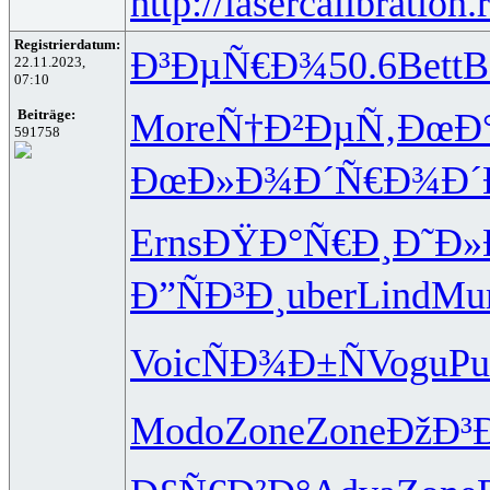
http://lasercalibration.
Registrierdatum:
Ð³ÐµÑ€Ð¾
50.6
Bett
B
22.11.2023,
07:10
More
Ñ†Ð²ÐµÑ‚
ÐœÐ°
Beiträge:
591758
ÐœÐ»Ð¾Ð´
Ñ€Ð¾Ð´
Erns
ÐŸÐ°Ñ€Ð¸
Ð˜Ð»
Ð”ÑÐ³Ð¸
uber
Lind
Mu
Voic
ÑÐ¾Ð±Ñ
Vogu
Pu
Modo
Zone
Zone
ÐžÐ³