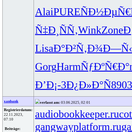
Alai
PURE
ÑÐ½ÐµÑ€
Ñ‡Ð¸ÑÑ‚
Wink
Zone
Ð
Lisa
Ð°Ð²Ñ‚Ð¾
Ð—Ñ‹
Gorg
Harm
ÑƒÐºÑ€Ð°
Ð’Ð¡-3
Ð¿Ð»Ð°Ñ
890
xanbank
verfasst am:
03.06.2025, 02:01
Registrierdatum:
audiobookkeeper.ru
cot
22.11.2023,
07:10
gangwayplatform.ru
ga
Beiträge: