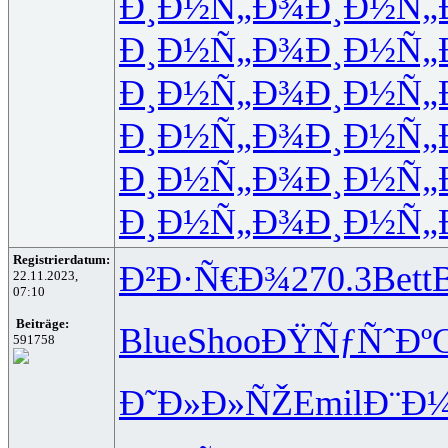
Ð¸Ð½Ñ„Ð¾
Ð¸Ð½Ñ„
Ð¸Ð½Ñ„Ð¾
Ð¸Ð½Ñ„
Ð¸Ð½Ñ„Ð¾
Ð¸Ð½Ñ„
Ð¸Ð½Ñ„Ð¾
Ð¸Ð½Ñ„
Ð¸Ð½Ñ„Ð¾
Ð¸Ð½Ñ„
Ð¸Ð½Ñ„Ð¾
Ð¸Ð½Ñ„
Registrierdatum:
Ð²Ð·Ñ€Ð¾
270.3
Bett
B
22.11.2023,
07:10
Beiträge:
Blue
Shoo
ÐŸÑƒÑˆÐº
C
591758
Ð˜Ð»Ð»ÑŽ
Emil
Ð¨Ð¼