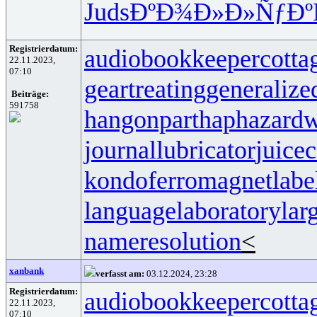
Juds
ÐºÐ¾Ð»Ð»
ÑƒÐº
Registrierdatum:
audiobookkeeper
cotta
22.11.2023,
07:10
geartreating
generalize
Beiträge:
591758
hangonpart
haphazardw
journallubricator
juicec
kondoferromagnet
labe
languagelaboratory
lar
nameresolution
<
xanbank
verfasst am:
03.12.2024, 23:28
Registrierdatum:
audiobookkeeper
cotta
22.11.2023,
07:10