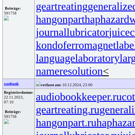
geartreating
generalize
Beiträge:
591758
hangonpart
haphazardw
journallubricator
juicec
kondoferromagnet
labe
languagelaboratory
lar
nameresolution
<
xanbank
verfasst am:
10.12.2024, 23:00
Registrierdatum:
audiobookkeeper.ru
cot
22.11.2023,
07:10
geartreating.ru
generali
Beiträge:
591758
hangonpart.ru
haphaza