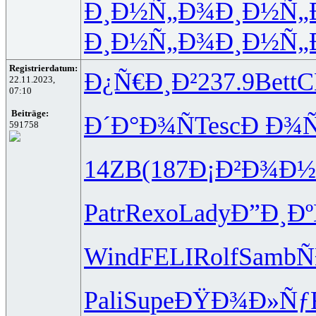
Ð¸Ð½Ñ„Ð¾
Ð¸Ð½Ñ„
Ð¸Ð½Ñ„Ð¾
Ð¸Ð½Ñ„
Registrierdatum:
Ð¿Ñ€Ð¸Ð²
237.9
Bett
C
22.11.2023,
07:10
Beiträge:
Ð´Ð°Ð¾Ñ
Tesc
Ð Ð¾
591758
14ZB
(187
Ð¡Ð²Ð¾Ð½
Patr
Rexo
Lady
Ð”Ð¸Ðº
Wind
FELI
Rolf
Samb
Ñ
Pali
Supe
ÐŸÐ¾Ð»Ñƒ