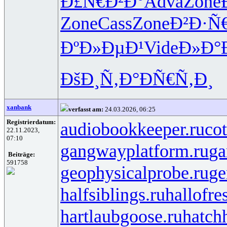
Ð£Ñ€Ð²Ð°
Adva
Zone
Zone
Cass
Zone
Ð²Ð·Ñ
ÐºÐ»ÐµÐ¹
Vide
Ð»Ð°
ÐšÐ¸Ñ‚Ð°
ÐÑ€Ñ‚Ð¸
xanbank
verfasst am:
24.03.2026, 06:25
Registrierdatum:
audiobookkeeper.ru
cot
22.11.2023,
07:10
gangwayplatform.ru
ga
Beiträge:
591758
geophysicalprobe.ru
ge
halfsiblings.ru
hallofre
hartlaubgoose.ru
hatch