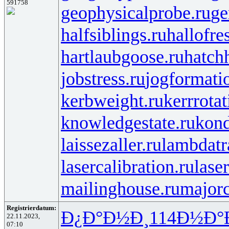
591758
geophysicalprobe.ru
ge
halfsiblings.ru
hallofre
hartlaubgoose.ru
hatch
jobstress.ru
jogformati
kerbweight.ru
kerrrotat
knowledgestate.ru
kond
laissezaller.ru
lambdatr
lasercalibration.ru
lase
mailinghouse.ru
majorc
Registrierdatum:
Ð¿Ð°Ð½Ð¸
114
Ð½Ð°
22.11.2023,
07:10