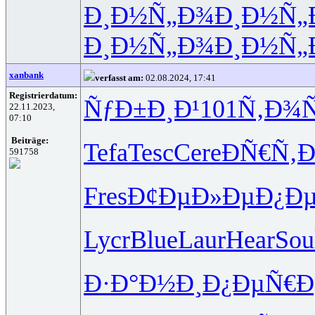
Ð¸Ð½Ñ„Ð¾
Ð¸Ð½Ñ„
Ð¸Ð½Ñ„Ð¾
Ð¸Ð½Ñ„
xanbank
verfasst am:
02.08.2024, 17:41
Registrierdatum:
ÑƒÐ±Ð¸Ð¹
101
Ñ‚Ð¾Ñ
22.11.2023,
07:10
Beiträge:
Tefa
Tesc
Cere
ÐÑ€Ñ‚Ð
591758
Fres
Ð¢ÐµÐ»Ðµ
Ð¿Ð
Lycr
Blue
Laur
Hear
Sou
Ð·Ð°Ð½Ð¸
Ð¿ÐµÑ€Ð