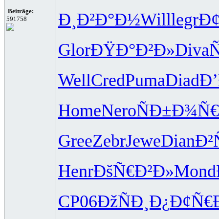
Beiträge:
Ð¸Ð²Ð°Ð½
Will
legr
Ð
591758
Glor
ÐŸÐ°Ð²Ð»
Diva
Ñ
Well
Cred
Puma
Diad
Ð
Home
Nero
ÑÐ±Ð¾Ñ€
Gree
Zebr
Jewe
Dian
Ð²
Henr
ÐšÑ€Ð²Ð»
Mond
CP06
ÐžÑÐ¸Ð¿
Ð¢Ñ€