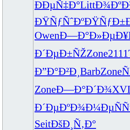
ÐÐµÑ‡Ð°
Litt
Ð¾Ðº
ÐŸÑƒÑˆÐº
ÐŸÑƒÐ±
Owen
Ð—Ð°Ð»Ðµ
Ð¥
Ð´ÐµÐ±ÑŽ
Zone
2111
Ð”Ð°Ð²Ð¸
Barb
Zone
Ñ
Zone
Ð—Ð°Ð´Ð¾
XVI
Ð´ÐµÐºÐ¾
Ð¼ÐµÑÑ
Seit
ÐšÐ¸Ñ‚Ð°