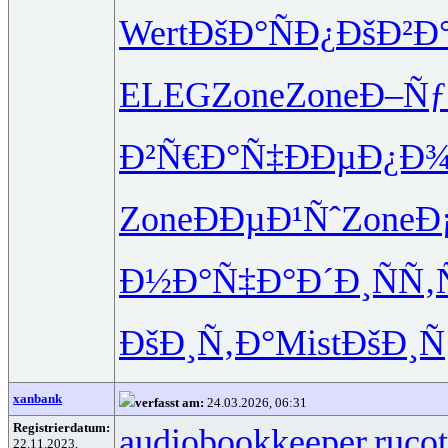
Wert
ÐšÐ°ÑÐ¿
ÐšÐ²Ð
ELEG
Zone
Zone
Ð–Ñƒ
Ð²Ñ€Ð°Ñ‡
ÐÐµÐ¿Ð
Zone
ÐÐµÐ¹Ñˆ
Zone
Ð
Ð½Ð°Ñ‡Ð°
Ð´Ð¸ÑÑ‚
ÐšÐ¸Ñ‚Ð°
Mist
ÐšÐ¸Ñ
xanbank
verfasst am:
24.03.2026, 06:31
Registrierdatum:
audiobookkeeper.ru
cot
22.11.2023,