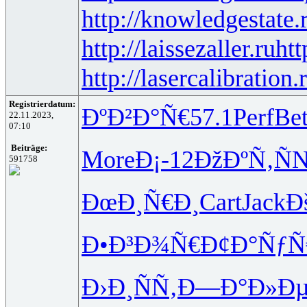
http://knowledgestate.
http://laissezaller.ru
htt
http://lasercalibration.
Registrierdatum:
ÐºÐ²Ð°Ñ€
57.1
Perf
Bet
22.11.2023,
07:10
Beiträge:
More
Ð¡-12
ÐžÐºÑ‚Ñ
N
591758
ÐœÐ¸Ñ€Ð¸
Cart
Jack
Ð
Ð•Ð³Ð¾Ñ€
Ð¢Ð°ÑƒÑ
Ð›Ð¸ÑÑ‚
Ð—Ð°Ð»Ð