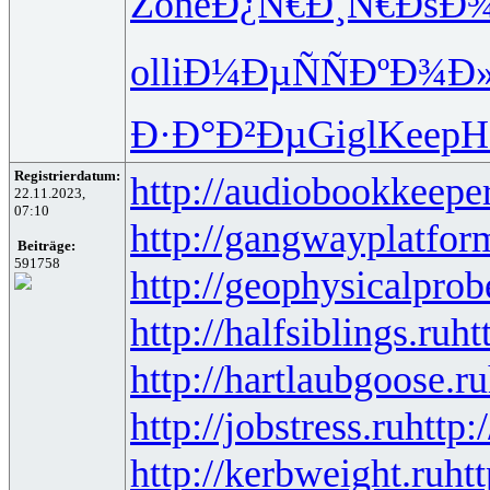
Zone
Ð¿Ñ€Ð¸Ñ€
ÐšÐ
olli
Ð¼ÐµÑÑ
ÐºÐ¾Ð
Ð·Ð°Ð²Ðµ
Gigl
Keep
H
Registrierdatum:
http://audiobookkeeper
22.11.2023,
07:10
http://gangwayplatfor
Beiträge:
591758
http://geophysicalprob
http://halfsiblings.ru
ht
http://hartlaubgoose.ru
http://jobstress.ru
http:
http://kerbweight.ru
htt