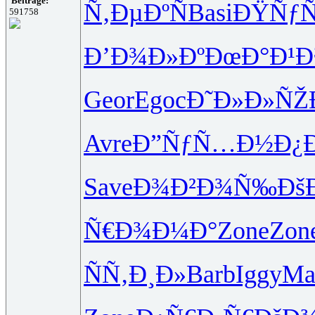
Beiträge:
Ñ‚ÐµÐºÑ
Basi
ÐŸÑƒÑ
591758
Ð’Ð¾Ð»Ðº
ÐœÐ°Ð¹
Geor
Egoc
Ð˜Ð»Ð»ÑŽ
Avre
Ð”ÑƒÑ…Ð½
Ð¿
Save
Ð¾Ð²Ð¾Ñ‰
Ðš
Ñ€Ð¾Ð¼Ð°
Zone
Zon
ÑÑ‚Ð¸Ð»
Barb
Iggy
Ma