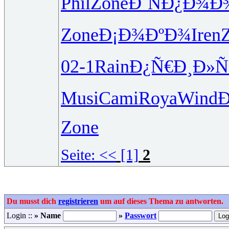
Phil
Zone
Ð˜ÑÐ¿Ð¾
Ð
Zone
Ð¡Ð¾ÐºÐ¾
Iren
02-1
Rain
Ð¿Ñ€Ð¸Ð»
Ñ
Musi
Cami
Roya
Wind
Ð
Zone
Seite:
<<
[1]
2
Du musst dich
registrieren
um auf dieses Thema zu antworten.
Login ::
» Name
»
Passwort