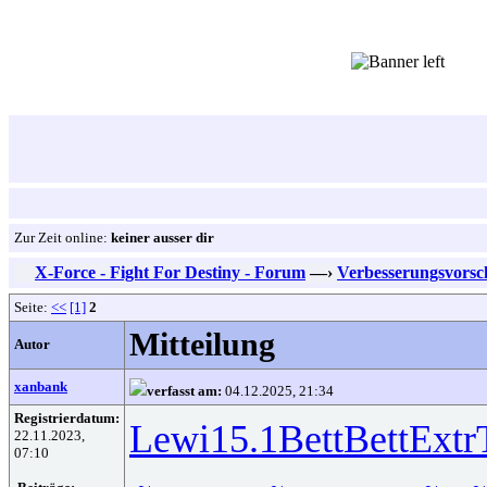
Zur Zeit online:
keiner ausser dir
X-Force - Fight For Destiny - Forum
—›
Verbesserungsvorsc
Seite:
<<
[1]
2
Mitteilung
Autor
xanbank
verfasst am:
04.12.2025, 21:34
Registrierdatum:
Lewi
15.1
Bett
Bett
Extr
22.11.2023,
07:10