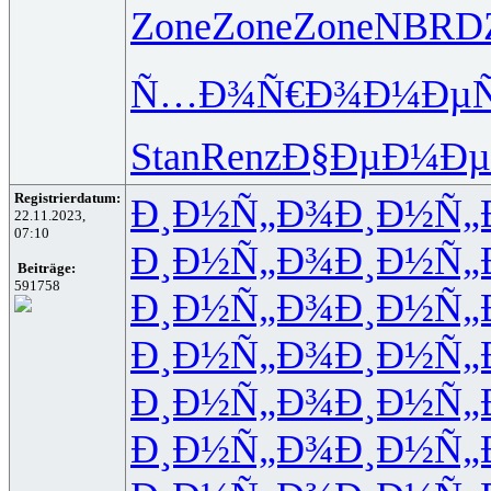
Zone
Zone
Zone
NBRD
Ñ…Ð¾Ñ€Ð¾
Ð¼ÐµÑ
Stan
Renz
Ð§ÐµÐ¼Ðµ
Registrierdatum:
Ð¸Ð½Ñ„Ð¾
Ð¸Ð½Ñ„
22.11.2023,
07:10
Ð¸Ð½Ñ„Ð¾
Ð¸Ð½Ñ„
Beiträge:
591758
Ð¸Ð½Ñ„Ð¾
Ð¸Ð½Ñ„
Ð¸Ð½Ñ„Ð¾
Ð¸Ð½Ñ„
Ð¸Ð½Ñ„Ð¾
Ð¸Ð½Ñ„
Ð¸Ð½Ñ„Ð¾
Ð¸Ð½Ñ„