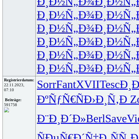
Ð¸Ð½Ñ„Ð¾
Ð¸Ð½Ñ„
Ð¸Ð½Ñ„Ð¾
Ð¸Ð½Ñ„
Ð¸Ð½Ñ„Ð¾
Ð¸Ð½Ñ„
Ð¸Ð½Ñ„Ð¾
Ð¸Ð½Ñ„
Ð¸Ð½Ñ„Ð¾
Ð¸Ð½Ñ„
Ð¸Ð½Ñ„Ð¾
Ð¸Ð½Ñ„
Registrierdatum:
Sorr
Fant
XVII
Tesc
Ð¸Ð
22.11.2023,
07:10
ÐºÑƒÑ€Ñ
Ð›Ð¸Ñ‚Ð
Z
Beiträge:
591758
Ð¨Ð¸Ð´Ð»
Berl
Save
Vi
ÑÐµÑ€Ð´
Ñ‡Ð¸ÑÑ‚
Ð