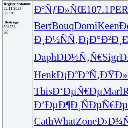
Registrierdatum:
ÐºÑƒÐ»ÑŒ
107.1
PER
22.11.2023,
07:10
Bert
Bouq
Domi
Keen
Ð
Beiträge:
591758
Ð¸Ð½ÑÑ‚
Ð¡Ð°Ð²Ð¸
Ð
Daph
ÐÐ½Ñ‚Ñ€
Sigr
Ð
Henk
Ð¡ÐºÐ°Ñ‚
ÐŸÐ»
This
Ð‘ÐµÑ€Ðµ
Marl
Ð’ÐµÐ¶Ð¸
ÑÐµÑ€Ðµ
Cath
What
Zone
Ð›Ð¾Ñ