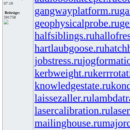
07:10
gangwayplatform.ru
ga
Beiträge:
591758
geophysicalprobe.ru
ge
halfsiblings.ru
hallofre
hartlaubgoose.ru
hatch
jobstress.ru
jogformati
kerbweight.ru
kerrrotat
knowledgestate.ru
kond
laissezaller.ru
lambdatr
lasercalibration.ru
lase
mailinghouse.ru
majorc