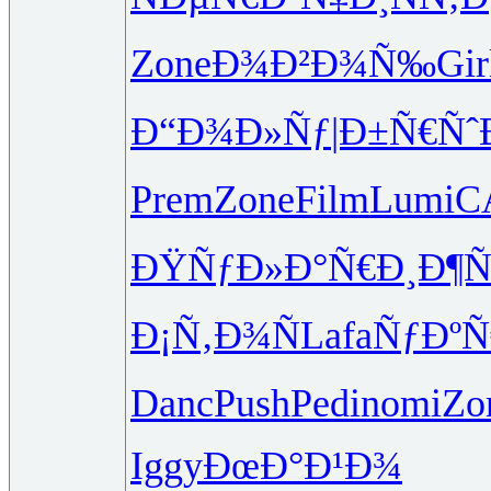
Zone
Ð¾Ð²Ð¾Ñ‰
Gir
Ð“Ð¾Ð»Ñƒ
|Ð±Ñ€Ñˆ
Prem
Zone
Film
Lumi
C
ÐŸÑƒÐ»Ð°
Ñ€Ð¸Ð¶Ñ
Ð¡Ñ‚Ð¾Ñ
Lafa
ÑƒÐºÑ
Danc
Push
Pedi
nomi
Zo
Iggy
ÐœÐ°Ð¹Ð¾