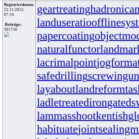
Registrierdatum:
geartreating
hadronican
22.11.2023,
07:10
landuseratio
offlinesys
Beiträge:
591758
papercoating
objectmo
naturalfunctor
landmar
lacrimalpoint
jogforma
safedrilling
screwingun
layabout
landreform
ta
ladletreatediron
gateds
lammasshoot
kentishgl
habituate
jointsealingm