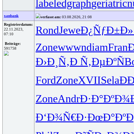
labeledgraph
geriatricn
xanbank
verfasst am:
03.08.2026, 21:08
Registrierdatum:
Rond
Jewe
Ð¿ÑƒÐ±Ð»
22.11.2023,
07:10
Zone
wwwn
diam
Fran
Beiträge:
591758
Ð›Ð¸Ñ‚Ð
Ñ‚ÐµÐºÑ
B
Ford
Zone
XVII
Sela
Ð
Zone
Andr
Ð·Ð°ÐºÐ¾
Ð‘Ð¾Ñ€Ð·
ÐœÐ°ÐºÐ