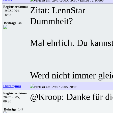
verfasst am:
29.07.2005, 19:36
·
Edited by: Kroop
Registrierdatum:
Zitat: LennStar
19.02.2004,
18:33
Dummheit?
Beiträge:
36
Mal ehrlich. Du kannst
Werd nicht immer gleic
Hieronymus
verfasst am:
29.07.2005, 20:03
Registrierdatum:
@Kroop: Danke für die
29.07.2005,
09:20
Beiträge:
147