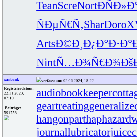
Tean
Scre
Nort
ÐÑÐ»Ð
ÑÐµÑ€Ñ‚
Shar
Doro
X
Arts
Ð©Ð¸Ð¿Ð°
Ð·Ð°
Nint
Ñ…Ð¾Ñ€Ð¾
Ðš
xanbank
verfasst am:
02.06.2024, 18:22
Registrierdatum:
audiobookkeeper
cotta
22.11.2023,
07:10
geartreating
generalize
Beiträge:
591758
hangonpart
haphazardw
journallubricator
juicec