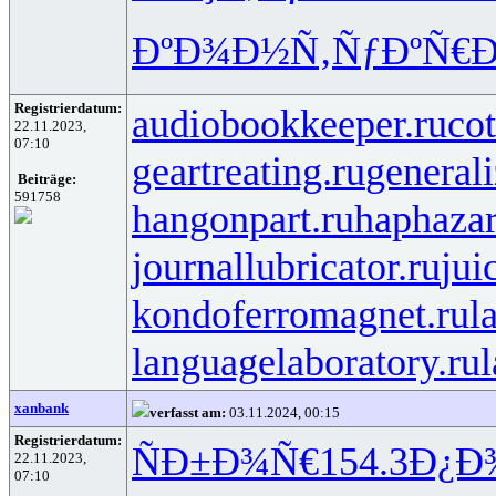
ÐºÐ¾Ð½Ñ‚
ÑƒÐºÑ€Ð
Registrierdatum:
audiobookkeeper.ru
cot
22.11.2023,
07:10
geartreating.ru
generali
Beiträge:
591758
hangonpart.ru
haphaza
journallubricator.ru
jui
kondoferromagnet.ru
l
languagelaboratory.ru
l
xanbank
verfasst am:
03.11.2024, 00:15
Registrierdatum:
ÑÐ±Ð¾Ñ€
154.3
Ð¿Ð
22.11.2023,
07:10