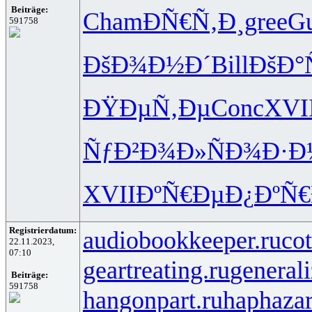
Beiträge:
Cham
ÐÑ€Ñ‚Ð¸
gree
Gu
591758
ÐšÐ¾Ð½Ð´
Bill
ÐšÐ°
ÐŸÐµÑ‚Ðµ
Conc
XVI
ÑƒÐ²Ð¾Ð»
ÑÐ¾Ð·Ð
XVII
ÐºÑ€ÐµÐ¿
ÐºÑ€
Registrierdatum:
audiobookkeeper.ru
cot
22.11.2023,
07:10
geartreating.ru
generali
Beiträge:
591758
hangonpart.ru
haphaza