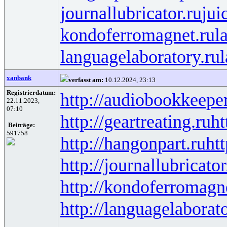
journallubricator.ru
jui
kondoferromagnet.ru
l
languagelaboratory.ru
l
xanbank
verfasst am:
10.12.2024, 23:13
Registrierdatum:
http://audiobookkeeper
22.11.2023,
07:10
http://geartreating.ru
ht
Beiträge:
591758
http://hangonpart.ru
ht
http://journallubricator
http://kondoferromagn
http://languagelaborat