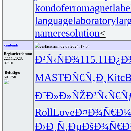
kondoferromagnet
labe
languagelaboratory
lar
nameresolution
<
xanbank
verfasst am:
02.08.2024, 17:54
Registrierdatum:
Ð²Ñ‹ÑÐ¾
115.11
Ð¿Ð
22.11.2023,
07:10
Beiträge:
MAST
ÐÑ€Ñ‚Ð¸
Kitc
B
591758
Ð˜Ð»Ð»ÑŽ
Ð²Ñ‹Ñ€Ñ
Roll
Love
Ð¤Ð¾Ñ€Ð
Ð›Ð¸Ñ‚Ðµ
ÐšÐ¾Ñ€Ð