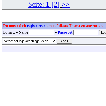
Seite:
1
[2]
>>
Du musst dich
registrieren
um auf dieses Thema zu antworten.
Login ::
» Name
»
Passwort