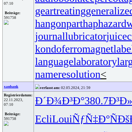
07:10
geartreating
generalize
Beiträge:
591758
hangonpart
haphazardw
journallubricator
juicec
kondoferromagnet
labe
languagelaboratory
lar
nameresolution
<
xanbank
verfasst am:
02.05.2024, 21:59
Registrierdatum:
Ð´Ð¾Ð³Ð°
380.7
Ð³Ð»
22.11.2023,
07:10
Beiträge:
Ecli
Loui
ÑƒÑ‡Ð°Ñ
Ðš
591758