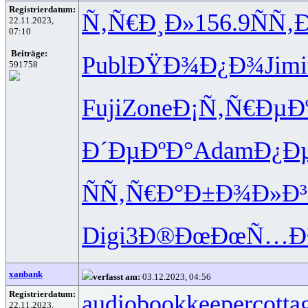
Registrierdatum:
Ñ‚Ñ€Ð¸Ð»
156.9
ÑÑ‚
22.11.2023,
07:10
Beiträge:
Publ
ÐŸÐ¾Ð¿Ð¾
Jimi
591758
Fuji
Zone
Ð¡Ñ‚Ñ€Ðµ
Ð
Ð´ÐµÐºÐ°
Adam
Ð¿Ð
ÑÑ‚Ñ€Ð°
Ð±Ð¾Ð»Ð³
Digi
3Ð®ÐœÐœ
Ñ…Ð
xanbank
verfasst am:
03.12.2023, 04:56
Registrierdatum:
audiobookkeeper
cotta
22.11.2023,