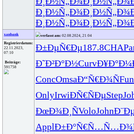
Ð¸Ð½Ñ„Ð¾
Ð¸Ð½Ñ„Ð¾
Ð¸Ð½Ñ„Ð¾
Ð¸Ð½Ñ„Ð¾
Ð¸Ð½Ñ„Ð¾
Ð¸Ð½Ñ„Ð¾
xanbank
verfasst am:
02.08.2024, 21:04
Registrierdatum:
Ð±ÐµÑ€Ðµ
187.8
CHAP
a
22.11.2023,
07:10
Ð˜Ð²Ð°Ð½
Curv
Ð¥Ð°Ð¼
Beiträge:
591758
Conc
Omsa
Ð“Ñ€Ð¾Ñ
Fun
Only
Irwi
ÐÑ€ÑÐµ
Step
Jo
ÐœÐ¾Ð¸Ñ
Volo
John
Ð¨Ð
Appl
Ð±Ð°Ñ€Ñ…
Ñ…Ð¾