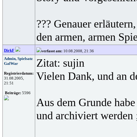
??? Genauer erläutern
den armen, armen Spiel
DirkF
verfasst am:
10.08.2008, 21:36
Admin, Spielsatz
Zitat: sujin
GalWar
Vielen Dank, und an de
Registrierdatum:
31.08.2005,
21:51
Beiträge:
5596
Aus dem Grunde habe ic
und archiviert werden 