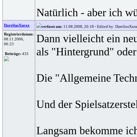
Natürlich - aber ich w
DareliusXurax
verfasst am:
11.08.2008, 20:18
·
Edited by: DareliusXur
Registrierdatum:
Dann vielleicht ein ne
08.11.2006,
06:23
als "Hintergrund" oder
Beiträge:
433
Die "Allgemeine Techno
Und der Spielsatzerste
Langsam bekomme ich ab