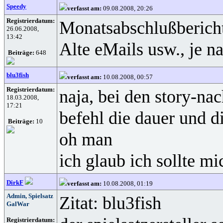
Speedy
verfasst am:
09.08.2008, 20:26
Registrierdatum:
Monatsabschlußbericht
26.06.2008,
13:42
Alte eMails usw., je n
Beiträge:
648
blu3fish
verfasst am:
10.08.2008, 00:57
Registrierdatum:
naja, bei den story-nac
18.03.2008,
17:21
befehl die dauer und 
Beiträge:
10
oh man
ich glaub ich sollte m
DirkF
verfasst am:
10.08.2008, 01:19
Admin, Spielsatz
Zitat: blu3fish
GalWar
Registrierdatum: