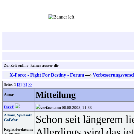
Zur Zeit online:
keiner ausser dir
X-Force - Fight For Destiny - Forum
—›
Verbesserungsvorsc
Seite:
1
[2]
[3]
>>
Mitteilung
Autor
DirkF
verfasst am:
08.08.2008, 11:33
Admin, Spielsatz
Schon seit längerem li
GalWar
Allerdings wird das je
Registrierdatum: