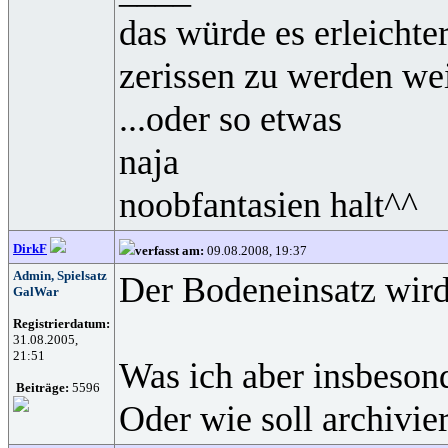
das würde es erleichte
zerissen zu werden wei
...oder so etwas
naja
noobfantasien halt^^
DirkF
verfasst am:
09.08.2008, 19:37
Admin, Spielsatz
Der Bodeneinsatz wird 
GalWar
Registrierdatum:
31.08.2005,
21:51
Was ich aber insbesond
Beiträge:
5596
Oder wie soll archivie