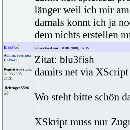
länger weil ich mir am
damals konnt ich ja n
dem nichts erstellen m
DirkF
verfasst am:
10.08.2008, 16:35
Admin, Spielsatz
Zitat: blu3fish
GalWar
damits net via XScript
Registrierdatum:
31.08.2005,
21:51
Beiträge:
5596
Wo steht bitte schön d
XSkript muss nur Zugri