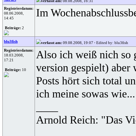
verfasst am:
08.08.2008, 16:31
Registrierdatum:
Im Wochenabschlussber
08.06.2008,
14:45
Beiträge:
2
blu3fish
verfasst am:
09.08.2008, 19:07
·
Edited by: blu3fish
Registrierdatum:
Also ich weiß nich so 
18.03.2008,
17:21
version gespielt) aber
Beiträge:
10
Posts hört sich total u
ich meine sowas wie..
____
Arnold Reich: "Das Vieh
____