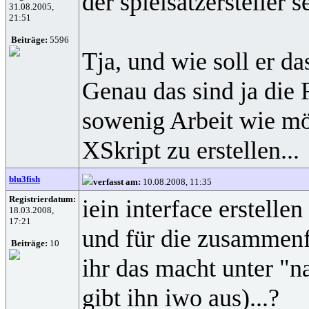
der spielsatzersteller 
31.08.2005,
21:51
Beiträge:
5596
Tja, und wie soll er d
Genau das sind ja die 
sowenig Arbeit wie mög
XSkript zu erstellen...
blu3fish
verfasst am:
10.08.2008, 11:35
Registrierdatum:
iein interface erstellen
18.03.2008,
17:21
und für die zusammenfa
Beiträge:
10
ihr das macht unter "n
gibt ihn iwo aus)...?