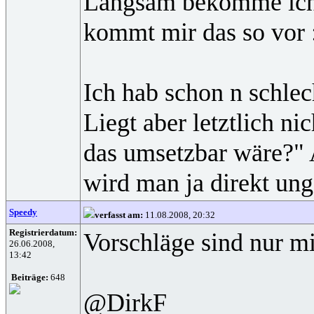
Langsam bekomme ich ab
kommt mir das so vor 
Ich hab schon n schle
Liegt aber letztlich n
das umsetzbar wäre?" 
wird man ja direkt un
Speedy
verfasst am:
11.08.2008, 20:32
Registrierdatum:
Vorschläge sind nur mi
26.06.2008,
13:42
Beiträge:
648
@DirkF