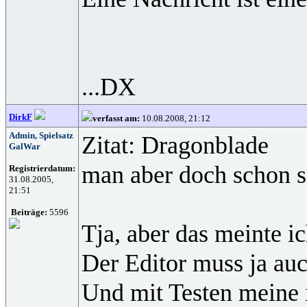
...DX
DirkF
verfasst am:
10.08.2008, 21:12
Admin, Spielsatz
Zitat: Dragonblade
GalWar
man aber doch schon se
Registrierdatum:
31.08.2005,
21:51
Beiträge:
5596
Tja, aber das meinte ic
Der Editor muss ja a
Und mit Testen meine 