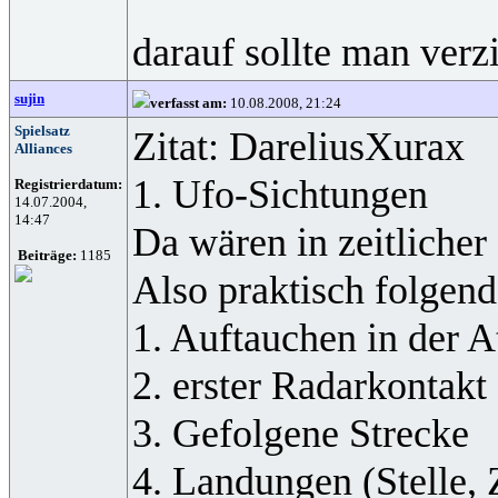
darauf sollte man ver
sujin
verfasst am:
10.08.2008, 21:24
Spielsatz
Zitat: DareliusXurax
Alliances
1. Ufo-Sichtungen
Registrierdatum:
14.07.2004,
14:47
Da wären in zeitliche
Beiträge:
1185
Also praktisch folgen
1. Auftauchen in der 
2. erster Radarkontakt
3. Gefolgene Strecke
4. Landungen (Stelle,