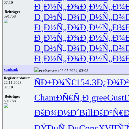
07:10
Ð¸Ð½Ñ„Ð¾
Ð¸Ð½Ñ„Ð¾
Beiträge:
Ð¸Ð½Ñ„Ð¾
Ð¸Ð½Ñ„Ð¾
591758
Ð¸Ð½Ñ„Ð¾
Ð¸Ð½Ñ„Ð¾
Ð¸Ð½Ñ„Ð¾
Ð¸Ð½Ñ„Ð¾
Ð¸Ð½Ñ„Ð¾
Ð¸Ð½Ñ„Ð¾
Ð¸Ð½Ñ„Ð¾
Ð¸Ð½Ñ„Ð¾
xanbank
verfasst am:
03.05.2024, 03:03
Registrierdatum:
ÑÐ±Ð¾Ñ€
154.3
Ð¿Ð¾Ð
22.11.2023,
07:10
Cham
ÐÑ€Ñ‚Ð¸
gree
Gust
D
Beiträge:
591758
ÐšÐ¾Ð½Ð´
Bill
ÐšÐ°Ñ€Ð
ÐŸÐµÑ‚Ðµ
Conc
XVII
Ñˆ