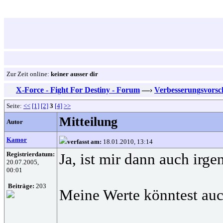
Zur Zeit online:
keiner ausser dir
X-Force - Fight For Destiny - Forum
—›
Verbesserungsvorsc
Seite:
<<
[1]
[2]
3
[4]
>>
Mitteilung
Autor
Kamor
verfasst am:
18.01.2010, 13:14
Registrierdatum:
Ja, ist mir dann auch irg
20.07.2005,
00:01
Beiträge:
203
Meine Werte könntest auc