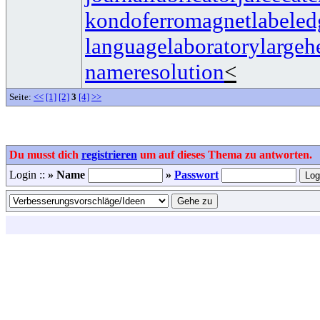
kondoferromagnet
labeled
languagelaboratory
largeh
nameresolution
<
Seite:
<<
[1]
[2]
3
[4]
>>
Du musst dich
registrieren
um auf dieses Thema zu antworten.
Login ::
» Name
»
Passwort