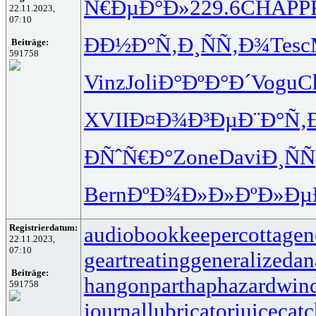
Ñ€ÐµÐ°Ð»
229.6
CHAP
P
22.11.2023,
07:10
ÐÐ½Ð°Ñ‚
Ð¸ÑÑ‚Ð¾
Tesc
Beiträge:
591758
Vinz
Joli
Ð°ÐºÐ°Ð´
Vogu
C
XVII
Ð¤Ð¾Ð³Ðµ
Ð¨Ð°Ñ‚
ÐÑˆÑ€Ð°
Zone
Davi
Ð¸Ñ
Bern
ÐºÐ¾Ð»Ð»
ÐºÐ»Ðµ
Registrierdatum:
audiobookkeeper
cottagen
22.11.2023,
07:10
geartreating
generalizedan
Beiträge:
hangonpart
haphazardwin
591758
journallubricator
juicecatc