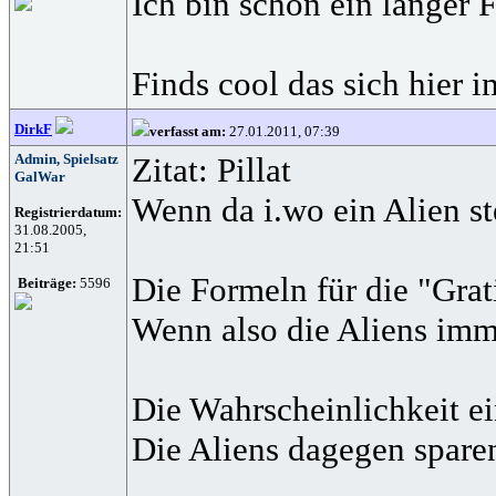
Ich bin schon ein langer 
Finds cool das sich hier 
DirkF
verfasst am:
27.01.2011, 07:39
Admin, Spielsatz
Zitat: Pillat
GalWar
Wenn da i.wo ein Alien ste
Registrierdatum:
31.08.2005,
21:51
Die Formeln für die "Grat
Beiträge:
5596
Wenn also die Aliens imm
Die Wahrscheinlichkeit ei
Die Aliens dagegen sparen