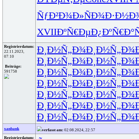
ÑƒÐ²Ð¾Ð»
ÑÐ¾Ð·Ð½
Ð¾
XVII
ÐºÑ€ÐµÐ¿
ÐºÑ€Ð°Ñ
Registrierdatum:
Ð¸Ð½Ñ„Ð¾
Ð¸Ð½Ñ„Ð¾
22.11.2023,
07:10
Ð¸Ð½Ñ„Ð¾
Ð¸Ð½Ñ„Ð¾
Beiträge:
Ð¸Ð½Ñ„Ð¾
Ð¸Ð½Ñ„Ð¾
591758
Ð¸Ð½Ñ„Ð¾
Ð¸Ð½Ñ„Ð¾
Ð¸Ð½Ñ„Ð¾
Ð¸Ð½Ñ„Ð¾
Ð¸Ð½Ñ„Ð¾
Ð¸Ð½Ñ„Ð¾
Ð¸Ð½Ñ„Ð¾
Ð¸Ð½Ñ„Ð¾
xanbank
verfasst am:
02.08.2024, 22:57
Registrierdatum: