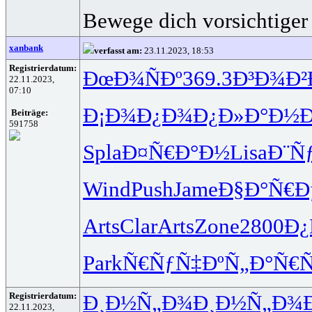
Bewege dich vorsichtiger 
xanbank
verfasst am:
23.11.2023, 18:53
Registrierdatum:
ÐœÐ¾ÑÐº
369.3
Ð³Ð¾Ð²
22.11.2023,
07:10
Ð¡Ð¾Ð¿Ð¾
Ð¿Ð»Ð°Ð½
Beiträge:
591758
Spla
Ð¤Ñ€Ð°Ð½
Lisa
Ð¨Ñ
Wind
Push
Jame
Ð§Ð°Ñ€Ð
Arts
Clar
Arts
Zone
2800
Ð¿
Park
Ñ€ÑƒÑ‡Ðº
Ñ„Ð°Ñ€Ñ
Registrierdatum:
Ð¸Ð½Ñ„Ð¾
Ð¸Ð½Ñ„Ð¾
22.11.2023,