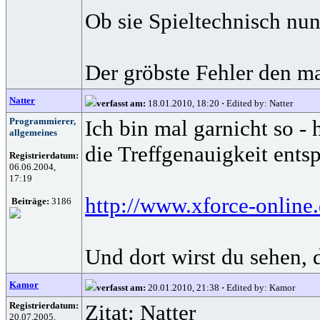
Ob sie Spieltechnisch nun
Der gröbste Fehler den ma
Natter
verfasst am:
18.01.2010, 18:20
·
Edited by: Natter
Programmierer,
Ich bin mal garnicht so -
allgemeines
die Treffgenauigkeit ents
Registrierdatum:
06.06.2004,
17:19
http://www.xforce-online.
Beiträge:
3186
Und dort wirst du sehen, 
Kamor
verfasst am:
20.01.2010, 21:38
·
Edited by: Kamor
Registrierdatum:
Zitat: Natter
20.07.2005,