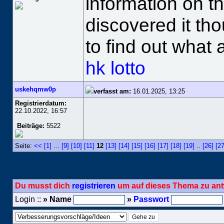
information on th
discovered it th
to find out what 
hk lotto
uskehqmw0p
verfasst am:
16.01.2025, 13:25
Registrierdatum:
22.10.2022, 16:57
Beiträge:
5522
Seite:
<<
[1]
...
[9]
[10]
[11]
12
[13]
[14]
[15]
[16]
[17]
[18]
[19]
..
[26]
[27
Du musst dich
registrieren
um auf dieses Thema zu ant
Login ::
» Name
»
Passwort