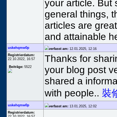
your article. Bu
general things, t
articles are grea
and attainable he
uskehqmw0p
verfasst am:
12.01.2025, 12:16
Registrierdatum:
Thanks for sharing
22.10.2022, 16:57
your blog post v
Beiträge:
5522
shared a informa
with people..
裝
uskehqmw0p
verfasst am:
13.01.2025, 12:02
Registrierdatum:
22.10.2022, 16:57