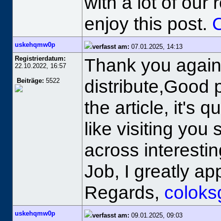
with a lot of our
enjoy this post.
C
uskehqmw0p
verfasst am:
07.01.2025, 14:13
Registrierdatum:
Thank you again 
22.10.2022, 16:57
distribute,Good p
Beiträge:
5522
the article, it's q
like visiting you
across interestin
Job, I greatly a
Regards,
coloks
uskehqmw0p
verfasst am:
09.01.2025, 09:03