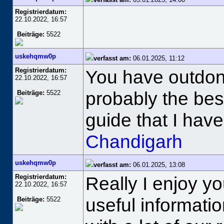
Registrierdatum:
22.10.2022, 16:57
Beiträge:
5522
uskehqmw0p
verfasst am:
06.01.2025, 11:12
Registrierdatum:
You have outdone 
22.10.2022, 16:57
probably the bes
Beiträge:
5522
guide that I hav
Chandigarh
uskehqmw0p
verfasst am:
06.01.2025, 13:08
Registrierdatum:
Really I enjoy yo
22.10.2022, 16:57
useful informatio
Beiträge:
5522