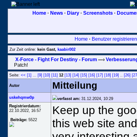
Home
·
News
·
Diary
·
Screenshots
·
Document
Home
·
Benutzer registrieren
Zur Zeit online:
kein Gast,
kaabir002
X-Force - Fight For Destiny - Forum
—›
Verbesserung
Patch!
Seite:
<<
[1]
...
[9]
[10]
[11]
12
[13]
[14]
[15]
[16]
[17]
[18]
[19]
..
[26]
[27
Mitteilung
Autor
uskehqmw0p
verfasst am:
31.12.2024, 10:29
Registrierdatum:
Keep up the good
22.10.2022, 16:57
this web site and
Beiträge:
5522
very interesting 