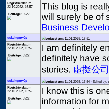
Registrierdatum:
This blog is real
22.10.2022, 16:57
will surely be o
Beiträge:
5522
Business Develop
uskehqmw0p
verfasst am:
11.01.2025, 17:51
Registrierdatum:
I am definitely e
22.10.2022, 16:57
definitely have 
Beiträge:
5522
stories.
虛擬公
uskehqmw0p
verfasst am:
11.01.2025, 17:54
·
Edited by:
Registrierdatum:
I know this is o
22.10.2022, 16:57
information for 
Beiträge:
5522