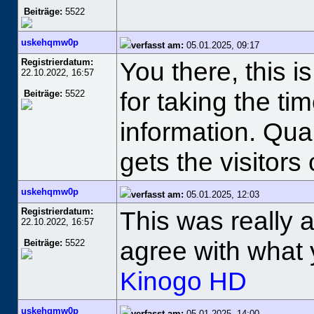
Beiträge:
5522
uskehqmw0p
verfasst am:
05.01.2025, 09:17
Registrierdatum:
You there, this i
22.10.2022, 16:57
for taking the ti
Beiträge:
5522
information. Qua
gets the visitor
uskehqmw0p
verfasst am:
05.01.2025, 12:03
Registrierdatum:
This was really a
22.10.2022, 16:57
agree with what
Beiträge:
5522
Kinogo HD
uskehqmw0p
verfasst am:
05.01.2025, 14:00