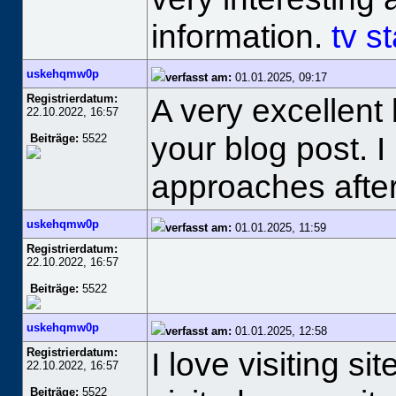
information.
tv s
uskehqmw0p
verfasst am:
01.01.2025, 09:17
Registrierdatum:
A very excellent 
22.10.2022, 16:57
your blog post. I
Beiträge:
5522
approaches after
uskehqmw0p
verfasst am:
01.01.2025, 11:59
Registrierdatum:
22.10.2022, 16:57
Beiträge:
5522
uskehqmw0p
verfasst am:
01.01.2025, 12:58
Registrierdatum:
I love visiting si
22.10.2022, 16:57
Beiträge:
5522