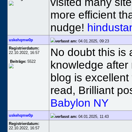
visited many site
more efficient th
nudge!
hindustan
uskehqmw0p
verfasst am:
04.01.2025, 09:23
Registrierdatum:
No doubt this is a
22.10.2022, 16:57
knowledge after
Beiträge:
5522
blog is excellent
read, Brilliant po
Babylon NY
uskehqmw0p
verfasst am:
04.01.2025, 11:43
Registrierdatum:
22.10.2022, 16:57