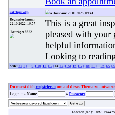
Book an appointm
uskehqmw0p
verfasst am:
29.01.2025, 09:41
Registrierdatum:
This is a great ins
22.10.2022, 16:57
pleased with your 
Beiträge:
5522
helpful informatio
Looking to reading
Seite:
<<
[1]
...
[9]
[10]
[11]
[12]
13
[14]
[15]
[16]
[17]
[18]
[19]
..
[26]
[27]
>
Du musst dich
registrieren
um auf dieses Thema zu antworte
Login ::
» Name
»
Passwort
Ladezeit (sec.): 0.092
·
Powere