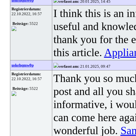
uskehqmw0p
verfasst am:
20.01.2025, 14:45
Registrierdatum:
I think this is an i
22.10.2022, 16:57
useful and knowled
Beiträge:
5522
thank you for the 
this article.
Applia
uskehqmw0p
verfasst am:
21.01.2025, 09:47
Registrierdatum:
Thank you so much 
22.10.2022, 16:57
post and all you sh
Beiträge:
5522
informative, i wou
can come here agai
wonderful job.
Sam