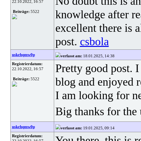
No doubt this is an 
22.10.2022, 16:57
knowledge after re
Beiträge:
5522
excellent there is 
post.
csbola
uskehqmw0p
verfasst am:
18.01.2025, 14:38
Registrierdatum:
Pretty good post. 
22.10.2022, 16:57
blog and enjoyed r
Beiträge:
5522
I am looking for n
Big thanks for the 
uskehqmw0p
verfasst am:
19.01.2025, 09:14
Registrierdatum:
You there, this is 
22.10.2022, 16:57