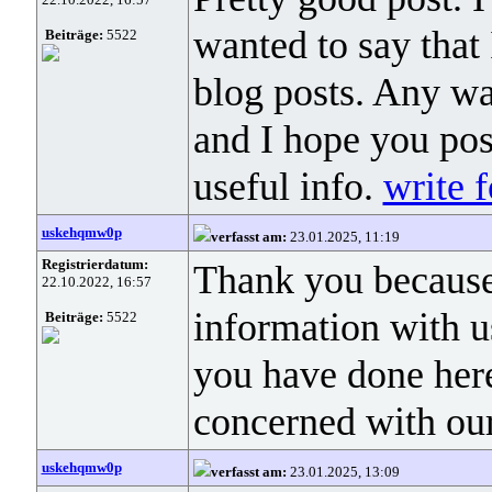
wanted to say that
Beiträge:
5522
blog posts. Any way
and I hope you pos
useful info.
write f
uskehqmw0p
verfasst am:
23.01.2025, 11:19
Registrierdatum:
Thank you because
22.10.2022, 16:57
information with u
Beiträge:
5522
you have done her
concerned with ou
uskehqmw0p
verfasst am:
23.01.2025, 13:09