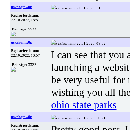
uskehqmw0p
verfasst am:
21.01.2025, 11:35
Registrierdatum:
22.10.2022, 16:57
Beiträge:
5522
uskehqmw0p
verfasst am:
22.01.2025, 08:52
Registrierdatum:
I can see that you 
22.10.2022, 16:57
launching a websit
Beiträge:
5522
be very useful for 
wishing you all th
ohio state parks
uskehqmw0p
verfasst am:
22.01.2025, 10:21
Registrierdatum:
Pretty good post. 
22.10.2022, 16:57