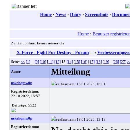
Home
·
News
·
Diary
·
Screenshots
·
Document
Home
·
Benutzer registriere
Zur Zeit online:
keiner ausser dir
X-Force - Fight For Destiny - Forum
—›
Verbesserungsvo
Seite:
<<
[1]
...
[9]
[10]
[11]
[12]
13
[14]
[15]
[16]
[17]
[18]
[19]
..
[26]
[27]
>
Mitteilung
Autor
uskehqmw0p
verfasst am:
16.01.2025, 16:01
Registrierdatum:
22.10.2022, 16:57
Beiträge:
5522
uskehqmw0p
verfasst am:
18.01.2025, 13:13
Registrierdatum: