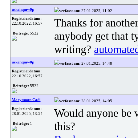
uskehqmw0p
verfasst am:
27.01.2025, 11:02
Registrierdatum:
Thanks for another
22.10.2022, 16:57
anybody get that ty
Beiträge:
5522
writing?
automated
uskehqmw0p
verfasst am:
27.01.2025, 14:48
Registrierdatum:
22.10.2022, 16:57
Beiträge:
5522
Marymoon Cadi
verfasst am:
28.01.2025, 14:05
Registrierdatum:
Would anyone be wi
28.01.2025, 13:54
this?
Beiträge:
1