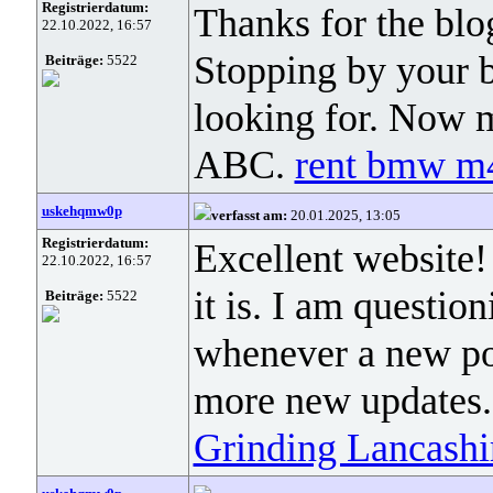
Registrierdatum:
Thanks for the blo
22.10.2022, 16:57
Stopping by your b
Beiträge:
5522
looking for. Now 
ABC.
rent bmw m4
uskehqmw0p
verfasst am:
20.01.2025, 13:05
Registrierdatum:
Excellent website!
22.10.2022, 16:57
it is. I am questio
Beiträge:
5522
whenever a new po
more new updates.
Grinding Lancashi