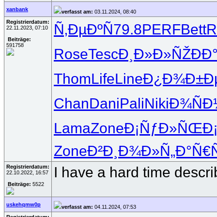
xanbank
verfasst am:
03.11.2024, 08:40
Registrierdatum:
Ñ‚ÐµÐºÑ
79.8
PERF
Bett
R
22.11.2023, 07:10
Beiträge:
591758
Rose
Tesc
Ð¸Ð»Ð»ÑŽ
ÐÐ
Thom
Life
Line
Ð¿Ð¾Ð±Ð
Chan
Dani
Pali
Niki
Ð¾Ñ
Lama
Zone
Ð¡ÑƒÐ»ÑŒ
Ð
Zone
Ð²Ð¸Ð¾Ð»
Ñ„Ð°Ñ€
Registrierdatum:
I have a hard time describ
22.10.2022, 16:57
Beiträge:
5522
uskehqmw0p
verfasst am:
04.11.2024, 07:53