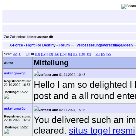
Zur Zeit online:
keiner ausser dir
X-Force - Fight For Destiny - Forum
—›
Verbesserungsvorschläge/Ideen
—
Seite:
<<
[1]
...
[9]
10
[11]
[12]
[13]
[14]
[15]
[16]
[17]
[18]
[19]
..
[26]
[27]
>>
Mitteilung
Autor
uskehqmw0p
verfasst am:
01.11.2024, 10:48
Registrierdatum:
Hello I am so delighted I
22.10.2022, 16:57
Beiträge:
5522
post and a all round ent
uskehqmw0p
verfasst am:
02.11.2024, 15:03
Registrierdatum:
You delivered such an im
22.10.2022, 16:57
cleared.
situs togel resmi
Beiträge:
5522