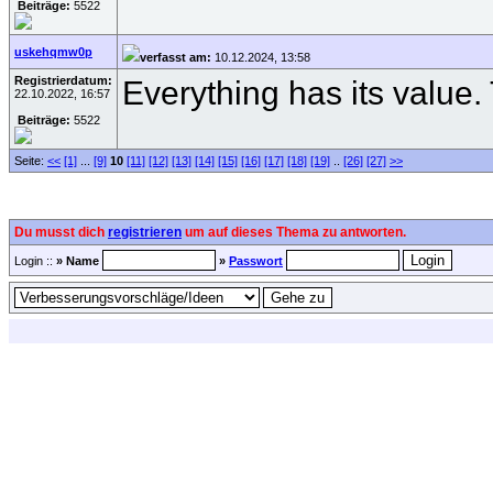
Beiträge:
5522
uskehqmw0p
verfasst am:
10.12.2024, 13:58
Registrierdatum:
Everything has its value.
22.10.2022, 16:57
Beiträge:
5522
Seite:
<<
[1]
...
[9]
10
[11]
[12]
[13]
[14]
[15]
[16]
[17]
[18]
[19]
..
[26]
[27]
>>
Du musst dich
registrieren
um auf dieses Thema zu antworten.
Login ::
» Name
»
Passwort