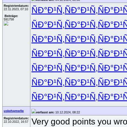
Registrierdatum:
ÑÐ°Ð¹Ñ‚
ÑÐ°Ð¹Ñ‚
ÑÐ°Ð¹Ñ
22.11.2023, 07:10
Beiträge:
591758
ÑÐ°Ð¹Ñ‚
ÑÐ°Ð¹Ñ‚
ÑÐ°Ð¹Ñ
ÑÐ°Ð¹Ñ‚
ÑÐ°Ð¹Ñ‚
ÑÐ°Ð¹Ñ
ÑÐ°Ð¹Ñ‚
ÑÐ°Ð¹Ñ‚
ÑÐ°Ð¹Ñ
ÑÐ°Ð¹Ñ‚
ÑÐ°Ð¹Ñ‚
ÑÐ°Ð¹Ñ
ÑÐ°Ð¹Ñ‚
ÑÐ°Ð¹Ñ‚
ÑÐ°Ð¹Ñ
ÑÐ°Ð¹Ñ‚
ÑÐ°Ð¹Ñ‚
ÑÐ°Ð¹Ñ
uskehqmw0p
verfasst am:
10.12.2024, 08:22
Registrierdatum:
Very good points you wrot
22.10.2022, 16:57