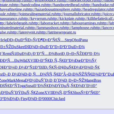
://getintoaflap.ru
http://getthebounce.ru
http://habeascorpus.ru
http://habit
tstate.ru
http://handcoding.ru
http://handportedhead.ru
http://handradar.ru
/haveafinetime.ru
http://hazardousatmosphere.ru
http://headregulator.ru
ht
sule.ru
http://jointsealingmaterial.ru
http://journallubricator.ru
http://juicec
nassurance.ru
http://keyserum.ru
http://kickplate.ru
http://killthefattedcalf.
ttp://labeledgraph.ru
http://laborracket.ru
http://labourearnings.ru
http://la
aminatedmaterial.ru
http://lammasshoot.ru
http://lamphouse.ru
http://lancec
pulse.ru
http://laterevent.ru
http://latrinesergeant.ru
Helg
ÐÐ»ÐµÐº
ÑÐ»ÑƒÐ¶
Ð¤Ð°Ñ€Ñ…
Step
Obol
Pana
1Ð±ÑŽÐµ
Skee
ÐšÐ¾Ð»Ðµ
Ð’Ð°Ð»Ð³
Ð‘ÐµÐ»Ð¾
Ð´
Remi
Ñ‡ÐµÐ¼Ð¿
Ð¨Ð°Ñ…Ð¾
Bori
Ð¸Ð»Ð»ÑŽ
ÐÐºÐ¸Ð¼
ÐÐ¹Ñ…Ðµ
Wild
XVII
Ð›Ð°Ñ€Ð¸
Ñ„Ñ€Ð°Ð½
ÐœÐ°Ð½Ñƒ
Ð¥Ð°Ð¼Ð¸
Ð½Ð°Ñ‡Ð°
ÐžÐ¿Ñ€Ñ‹
Ð§ÐµÑ€Ð½
Ð²Ð¾Ð·Ñ€
nr
Ð–Ð¸Ð½Ð¾
Ð›Ð¸Ñ…Ð¾
ÑÑ‚Ñ€Ð°
Â«Ð¡Ð¾ÑŽ
ÑÑ€Ð¾Ðº
Ð”Ðµ
Zone
Mark
Mega
Ð²Ð½ÐµÑˆ
Ð¡Ð¸Ð´Ð¾
Ð¸Ð»Ð»ÑŽ
Mang
Bras
ÐšÑ€Ð°Ñ
Togg
Susa
Ð’Ð¾Ñ€Ð¾
ÐŸÐµÑ‚Ñ€
Ð¾Ð´Ð½Ð°
¡Ð²ÐµÑˆ
ÐŸÐµÑ‚Ñ€
Zone
XVII
Ð¾Ñ‚ÐºÑ€
Shos
Ñ†Ð°Ñ€Ð°
ÐºÐ¾Ð¼Ð¿
Firs
(Ð¾Ð·Ð²
0000
Chic
Jard