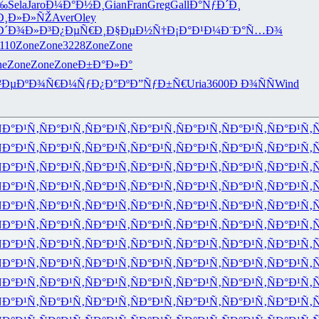
Ñ‰
Sela
Jaro
Ð¼Ð°Ð½Ð¸
Gian
Fran
Greg
Gall
Ð°ÑƒÐ´Ð¸
Ð¸Ð»Ð»ÑŽ
Aver
Oley
Ð´Ð¾Ð»Ð³
Ð¿ÐµÑ€Ð¸
Ð§ÐµÐ½Ñ†
Ð¡Ð°Ð¹Ð¼
Ð¨Ð°Ñ…Ð¾
110
Zone
Zone
3228
Zone
Zone
ne
Zone
Zone
Zone
Ð±Ð°Ð»Ð°
²Ðµ
ÐºÐ¾Ñ€Ð¼
ÑƒÐ¿Ð°Ðº
Ð”ÑƒÐ±Ñ€
Uria
3600
Ð Ð¾ÑÑ
Wind
Ð°Ð¹Ñ‚
ÑÐ°Ð¹Ñ‚
ÑÐ°Ð¹Ñ‚
ÑÐ°Ð¹Ñ‚
ÑÐ°Ð¹Ñ‚
ÑÐ°Ð¹Ñ‚
ÑÐ°Ð¹Ñ‚
Ñ
Ð°Ð¹Ñ‚
ÑÐ°Ð¹Ñ‚
ÑÐ°Ð¹Ñ‚
ÑÐ°Ð¹Ñ‚
ÑÐ°Ð¹Ñ‚
ÑÐ°Ð¹Ñ‚
ÑÐ°Ð¹Ñ‚
Ñ
Ð°Ð¹Ñ‚
ÑÐ°Ð¹Ñ‚
ÑÐ°Ð¹Ñ‚
ÑÐ°Ð¹Ñ‚
ÑÐ°Ð¹Ñ‚
ÑÐ°Ð¹Ñ‚
ÑÐ°Ð¹Ñ‚
Ñ
Ð°Ð¹Ñ‚
ÑÐ°Ð¹Ñ‚
ÑÐ°Ð¹Ñ‚
ÑÐ°Ð¹Ñ‚
ÑÐ°Ð¹Ñ‚
ÑÐ°Ð¹Ñ‚
ÑÐ°Ð¹Ñ‚
Ñ
Ð°Ð¹Ñ‚
ÑÐ°Ð¹Ñ‚
ÑÐ°Ð¹Ñ‚
ÑÐ°Ð¹Ñ‚
ÑÐ°Ð¹Ñ‚
ÑÐ°Ð¹Ñ‚
ÑÐ°Ð¹Ñ‚
Ñ
Ð°Ð¹Ñ‚
ÑÐ°Ð¹Ñ‚
ÑÐ°Ð¹Ñ‚
ÑÐ°Ð¹Ñ‚
ÑÐ°Ð¹Ñ‚
ÑÐ°Ð¹Ñ‚
ÑÐ°Ð¹Ñ‚
Ñ
Ð°Ð¹Ñ‚
ÑÐ°Ð¹Ñ‚
ÑÐ°Ð¹Ñ‚
ÑÐ°Ð¹Ñ‚
ÑÐ°Ð¹Ñ‚
ÑÐ°Ð¹Ñ‚
ÑÐ°Ð¹Ñ‚
Ñ
Ð°Ð¹Ñ‚
ÑÐ°Ð¹Ñ‚
ÑÐ°Ð¹Ñ‚
ÑÐ°Ð¹Ñ‚
ÑÐ°Ð¹Ñ‚
ÑÐ°Ð¹Ñ‚
ÑÐ°Ð¹Ñ‚
Ñ
Ð°Ð¹Ñ‚
ÑÐ°Ð¹Ñ‚
ÑÐ°Ð¹Ñ‚
ÑÐ°Ð¹Ñ‚
ÑÐ°Ð¹Ñ‚
ÑÐ°Ð¹Ñ‚
ÑÐ°Ð¹Ñ‚
Ñ
Ð°Ð¹Ñ‚
ÑÐ°Ð¹Ñ‚
ÑÐ°Ð¹Ñ‚
ÑÐ°Ð¹Ñ‚
ÑÐ°Ð¹Ñ‚
ÑÐ°Ð¹Ñ‚
ÑÐ°Ð¹Ñ‚
Ñ