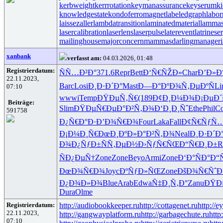
kerbweight
kerrrotation
keymanassurance
keyserum
ki
knowledgestate
kondoferromagnet
labeledgraph
labor
laissezaller
lambdatransition
laminatedmaterial
lammas
lasercalibration
laserlens
laserpulse
laterevent
latrinese
mailinghouse
majorconcern
mammasdarling
manageria
xanbank
verfasst am:
04.03.2026, 01:48
Registrierdatum:
ÑÑ…Ð²Ð°
371.6
Repr
Bett
Ð‘Ñ€ÑŽÐ»
Char
Ð’Ð»Ð
22.11.2023,
Barc
Losi
Ð¸Ð·Ð´Ð°
Mast
Ð—Ð°ÐºÐ¾
Ñ‚ÐµÐºÑ
Li
07:10
wwwi
Temp
ÐŸÐµÑ‚Ñ€
(189
Ð¢Ð¸Ð¼Ð¾
Ð¡ÐµÐ
Beiträge:
Slim
ÐŸÐµÑ€Ðµ
Ð°Ð²Ñ‚Ð¾
Ð‘Ð¸Ð¸Ñˆ
Ethe
Phil
Co
591758
Ð¿Ñ€Ð°Ð·
Ð’Ð¾Ñ€Ð¾
Four
Laka
Fall
Ð¢Ñ€ÑƒÑ
Ð¡Ð¼Ð¸Ñ€
ÐœÐ¸ÐºÐ»
Ð°Ð²Ñ‚Ð¾
Neal
Ð¸Ð·Ð´Ð
Ð¾Ð¿ÑƒÐ±
ÑÑ‚ÐµÐ½
Ð›ÑƒÑ€ÑŒ
Ð“Ñ€Ð¸Ð±
R
ÑÐ¿ÐµÑ†
Zone
Zone
Beyo
Armi
Zone
Ð‘Ð°ÑÐ°
Ð“
ÐœÐ¾Ñ€Ð¾
Joyc
ÐºÑƒÐ»ÑŒ
Zone
ÐšÐ¾Ñ€Ñˆ
Ð
Ð¿Ð¾Ð»Ð¾
Blue
Arab
Edwa
Ñ‡Ð¸Ñ‚Ð°
Zanu
ÐŸÐ
Dura
Olme
Registrierdatum:
http://audiobookkeeper.ru
http://cottagenet.ru
http://e
22.11.2023,
http://gangwayplatform.ru
http://garbagechute.ru
http
07:10