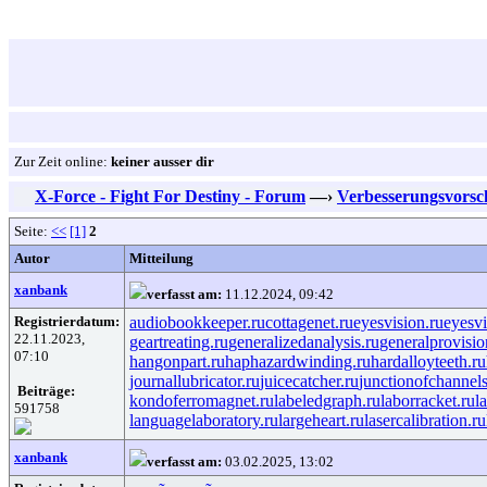
Zur Zeit online:
keiner ausser dir
X-Force - Fight For Destiny - Forum
—›
Verbesserungsvorsc
Seite:
<<
[1]
2
Autor
Mitteilung
xanbank
verfasst am:
11.12.2024, 09:42
Registrierdatum:
audiobookkeeper.ru
cottagenet.ru
eyesvision.ru
eyesv
22.11.2023,
geartreating.ru
generalizedanalysis.ru
generalprovisio
07:10
hangonpart.ru
haphazardwinding.ru
hardalloyteeth.ru
journallubricator.ru
juicecatcher.ru
junctionofchannels
Beiträge:
kondoferromagnet.ru
labeledgraph.ru
laborracket.ru
l
591758
languagelaboratory.ru
largeheart.ru
lasercalibration.ru
xanbank
verfasst am:
03.02.2025, 13:02