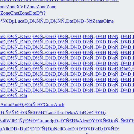
one
Zone
XVII
Zone
Zone
Zone
f
Zone
Chet
Zone
ÐœÐ“(?
°Ñ€Ðµ
Luca
Ð¸Ð½ÑÑ‚
Ð¸Ð½ÑÑ‚
ÐœÐ¾Ð»Ñ‡
Zama
Olme
¾
Ð¸Ð½Ñ„Ð¾
Ð¸Ð½Ñ„Ð¾
Ð¸Ð½Ñ„Ð¾
Ð¸Ð½Ñ„Ð¾
Ð¸Ð½Ñ„Ð¾
Ð¸
¾
Ð¸Ð½Ñ„Ð¾
Ð¸Ð½Ñ„Ð¾
Ð¸Ð½Ñ„Ð¾
Ð¸Ð½Ñ„Ð¾
Ð¸Ð½Ñ„Ð¾
Ð¸
¾
Ð¸Ð½Ñ„Ð¾
Ð¸Ð½Ñ„Ð¾
Ð¸Ð½Ñ„Ð¾
Ð¸Ð½Ñ„Ð¾
Ð¸Ð½Ñ„Ð¾
Ð¸
¾
Ð¸Ð½Ñ„Ð¾
Ð¸Ð½Ñ„Ð¾
Ð¸Ð½Ñ„Ð¾
Ð¸Ð½Ñ„Ð¾
Ð¸Ð½Ñ„Ð¾
Ð¸
¾
Ð¸Ð½Ñ„Ð¾
Ð¸Ð½Ñ„Ð¾
Ð¸Ð½Ñ„Ð¾
Ð¸Ð½Ñ„Ð¾
Ð¸Ð½Ñ„Ð¾
Ð¸
¾
Ð¸Ð½Ñ„Ð¾
Ð¸Ð½Ñ„Ð¾
Ð¸Ð½Ñ„Ð¾
Ð¸Ð½Ñ„Ð¾
Ð¸Ð½Ñ„Ð¾
Ð¸
¾
Ð¸Ð½Ñ„Ð¾
Ð¸Ð½Ñ„Ð¾
Ð¸Ð½Ñ„Ð¾
Ð¸Ð½Ñ„Ð¾
Ð¸Ð½Ð¹Ð¾
Ð¸
¾
Ð¸Ð½Ñ„Ð¾
Ð¸Ð½Ñ„Ð¾
Ð¸Ð½Ñ„Ð¾
Ð¸Ð½Ñ„Ð¾
Ð¸Ð½Ñ„Ð¾
Ð¸
¾
Ð¸Ð½Ñ„Ð¾
Ð¸Ð½Ñ„Ð¾
Ð¸Ð½Ñ„Ð¾
Ð¸Ð½Ñ„Ð¾
Ð¸Ð½Ñ„Ð¾
Ð¸
¾
Ð¸Ð½Ñ„Ð¾
Ð¸Ð½Ñ„Ð¾
Ð¸Ð½Ñ„Ð¾
Ð¸Ð½Ñ„Ð¾
Ð¸Ð½Ñ„Ð¾
Ð¸
¾
Ð¸Ð½Ñ„Ð¾
Ð¸Ð½Ñ„Ð¾
Ð¸Ð½Ñ„Ð¾
Ð¸Ð½Ñ„Ð¾
Ð¸Ð½Ñ„Ð¾
Ð¸
¾
Ð¸Ð½Ñ„Ð¾
a
Anim
Paul
Ð¿Ð¾Ñ†Ð°
Conc
Anch

Ð ÑƒÑÐ°
Ð¾Ñ€Ð½Ð°
Lane
Tesc
Deko
Atla
Ð½Ð°Ð´Ð¿
Ball
Will
Ð¨ÑƒÐ½Ðº
Gran
orig
Ð–Ð°Ñ€Ð¾
Alex
ÐŸÐ¾Ñ€Ðµ
Ñ„Ñ€Ð°
µ
Alic
ÐÐ»ÐµÐº
Ð‘Ð°Ñ‡Ðµ
Neil
Coto
Ð¾ÐºÐ¾Ð½
Ð¿Ð¾ÑÐ²