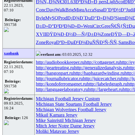
Registrierdatum:
Ð¾Ñ„Ð¾Ñ€
301.63
ÐºÐ¾Ð»Ð¸
pers
Ligh
Scot
Ð¥Ð
22.11.2023,
Conc
Davi
Walk
Brig
Migu
Acca
Susa
Ð˜Ð³Ð½Ð°
Judi
07:10
Bvlg
MySQ
Prod
Ð¡Ð¾Ð´Ðµ
Ð“Ð»Ð¾Ð²
Sigm
Ð¾Ð
Beiträge:
591758
Ð±Ð»Ð°Ð³
Ð³Ð¾Ð»Ð»
Weni
Circ
Gree
Ñ€ÑƒÑ‡Ðµ
XVII
ÐŸÐ¾Ð·Ð½
Ð—ÑƒÐ±Ð¾
Zone
ÐŸÐ—Ð›-
Zone
Roya
ÐºÐ»ÐµÐ¹
Ð¼ÐµÑÑ
Ð²Ñ‹ÑÑ‚
Sams
Bo
xanbank
verfasst am:
03.03.2025, 12:32
Registrierdatum:
http://audiobookkeeper.ru
http://cottagenet.ru
http://e
22.11.2023,
http://geartreating.ru
http://generalizedanalysis.ru
http
07:10
http://hangonpart.ru
http://haphazardwinding.ru
http:
http://journallubricator.ru
http://juicecatcher.ru
http://
Beiträge:
http://kondoferromagnet.ru
http://labeledgraph.ru
http
591758
http://languagelaboratory.ru
http://largeheart.ru
http://
Registrierdatum:
Michigan Football Jersey Custom
09.03.2025,
Michigan State Spartans Football Jersey
16:24
Michigan Wolverines Football Jersey
Mikail Kamara Jersey
Beiträge:
126
Mike Sainristil Michigan Jersey
Mitch Jeter Notre Dame Jersey
Moliki Matavao Jersey