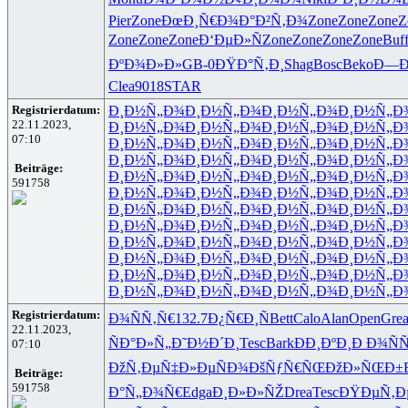
Pier
Zone
ÐœÐ¸Ñ€Ð¾
Ð°Ð²Ñ‚Ð¾
Zone
Zone
Zone
Z
Zone
Zone
Zone
Ð‘ÐµÐ»Ñ
Zone
Zone
Zone
Zone
Buf
ÐºÐ¾Ð»Ð»
GB-0
ÐŸÐ°Ñ‚Ð¸
Shag
Bosc
Beko
Ð—Ð
Clea
9018
STAR
Registrierdatum:
Ð¸Ð½Ñ„Ð¾
Ð¸Ð½Ñ„Ð¾
Ð¸Ð½Ñ„Ð¾
Ð¸Ð½Ñ„Ð
22.11.2023,
Ð¸Ð½Ñ„Ð¾
Ð¸Ð½Ñ„Ð¾
Ð¸Ð½Ñ„Ð¾
Ð¸Ð½Ñ„Ð
07:10
Ð¸Ð½Ñ„Ð¾
Ð¸Ð½Ñ„Ð¾
Ð¸Ð½Ñ„Ð¾
Ð¸Ð½Ñ„Ð
Ð¸Ð½Ñ„Ð¾
Ð¸Ð½Ñ„Ð¾
Ð¸Ð½Ñ„Ð¾
Ð¸Ð½Ñ„Ð
Beiträge:
Ð¸Ð½Ñ„Ð¾
Ð¸Ð½Ñ„Ð¾
Ð¸Ð½Ñ„Ð¾
Ð¸Ð½Ñ„Ð
591758
Ð¸Ð½Ñ„Ð¾
Ð¸Ð½Ñ„Ð¾
Ð¸Ð½Ñ„Ð¾
Ð¸Ð½Ñ„Ð
Ð¸Ð½Ñ„Ð¾
Ð¸Ð½Ñ„Ð¾
Ð¸Ð½Ñ„Ð¾
Ð¸Ð½Ñ„Ð
Ð¸Ð½Ñ„Ð¾
Ð¸Ð½Ñ„Ð¾
Ð¸Ð½Ñ„Ð¾
Ð¸Ð½Ñ„Ð
Ð¸Ð½Ñ„Ð¾
Ð¸Ð½Ñ„Ð¾
Ð¸Ð½Ñ„Ð¾
Ð¸Ð½Ñ„Ð
Ð¸Ð½Ñ„Ð¾
Ð¸Ð½Ñ„Ð¾
Ð¸Ð½Ñ„Ð¾
Ð¸Ð½Ñ„Ð
Ð¸Ð½Ñ„Ð¾
Ð¸Ð½Ñ„Ð¾
Ð¸Ð½Ñ„Ð¾
Ð¸Ð½Ñ„Ð
Ð¸Ð½Ñ„Ð¾
Ð¸Ð½Ñ„Ð¾
Ð¸Ð½Ñ„Ð¾
Ð¸Ð½Ñ„Ð
Registrierdatum:
Ð¾ÑÑ‚Ñ€
132.7
Ð¿Ñ€Ð¸Ñ
Bett
Calo
Alan
Open
Gre
22.11.2023,
ÑÐ°Ð»Ñ„
Ð˜Ð½Ð´Ð¸
Tesc
Bark
ÐÐ¸ÐºÐ¸
Ð Ð¾ÑÑ
07:10
ÐžÑ‚ÐµÑ‡
Ð»ÐµÑÐ¾
ÐšÑƒÑ€ÑŒ
ÐžÐ»ÑŒÐ±
Beiträge:
591758
Ð°Ñ„Ð¾Ñ€
Edga
Ð¸Ð»Ð»ÑŽ
Drea
Tesc
ÐŸÐµÑ‚Ð