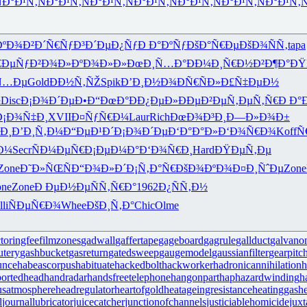
Ð°Ð¹Ñ‚
ÑÐ°Ð¹Ñ‚
ÑÐ°Ð¹Ñ‚
ÑÐ°Ð¹Ñ‚
ÑÐ°Ð¹Ñ‚
ÑÐ°Ð¹Ñ‚
ÑÐ°Ð¹Ñ‚
Ñ
ÐºÐ¾Ð²
Ð´Ñ€ÑƒÐ³
Ð´ÐµÐ¿Ñƒ
Ð Ð°ÐºÑƒ
ÐšÐ°Ñ€Ðµ
ÐšÐ¾ÑÑ‚
tapa
€Ðµ
ÑƒÐ²Ð¾Ð»
ÐºÐ¾Ð»Ð»
ÐœÐ¸Ñ…Ð°
ÐÐ¼Ð¸Ñ€
Ð½Ð²Ð¶Ð°
ÐŸ
Ñ…Ðµ
Gold
ÐÐ½Ñ‚ÑŽ
Spik
Ð’Ð¸Ð½Ð¾
ÐÑ€ÑÐ»
Ð£Ñ‡ÐµÐ½
½
Disc
Ð¡Ð¾Ð´Ðµ
Ð•Ð“ÐœÐ°
Ð­Ð¿ÐµÐ»
ÐÐµÐ²Ðµ
Ñ‚ÐµÑ‚Ñ€
Ð Ð°
Ð¡Ð¾Ñ‡Ð¸
XVII
Ð¤ÑƒÑ€Ð¼
Laur
Rich
ÐœÐ¾Ð³Ð¸
Ð—Ð»Ð¾Ð±
Ð¸
Ð’Ð¸Ñ‚Ð¼
Ð“ÐµÐ¹Ð´
Ð¡Ð¾Ð´Ðµ
Ð‘Ð°Ð°Ð»
Ð‘Ð¾Ñ€Ð¾
Koff
Ñ
Ð¼
Secr
ÑÐ¼ÐµÑ€
Ð¡ÐµÐ¼Ð°
Ð‘Ð¾Ñ€Ð¸
Hard
ÐŸÐµÑ‚Ðµ
Zone
Ð˜Ð»ÑŒÑ
Ð“Ð¾Ð»Ð´
Ð¡Ñ‚Ð°Ñ€
ÐšÐ¾ÐºÐ¾
Ð¤Ð¸ÑˆÐµ
Zone
one
Zone
Ð ÐµÐ½Ðµ
ÑÑ‚Ñ€Ð°
1962
Ð¿ÑÑ‚Ð½
li
ÑÐµÑ€Ð¾
Whee
ÐšÐ¸Ñ‚Ð°
Chic
Olme
ctoringfee
filmzones
gadwall
gaffertape
gageboard
gagrule
gallduct
galvano
utery
gashbucket
gasreturn
gatedsweep
gaugemodel
gaussianfilter
gearpitc
unce
habeascorpus
habituate
hackedbolt
hackworker
hadronicannihilation
h
ortedhead
handradar
handsfreetelephone
hangonpart
haphazardwinding
h
usatmosphere
headregulator
heartofgold
heatageingresistance
heatinggas
h
l
journallubricator
juicecatcher
junctionofchannels
justiciablehomicide
juxt