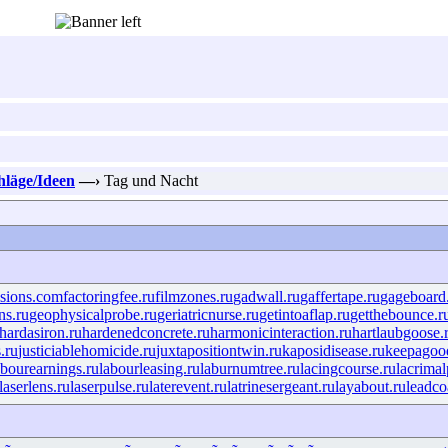
hläge/Ideen
—›
Tag und Nacht
isions.com
factoringfee.ru
filmzones.ru
gadwall.ru
gaffertape.ru
gageboard
ns.ru
geophysicalprobe.ru
geriatricnurse.ru
getintoaflap.ru
getthebounce.r
hardasiron.ru
hardenedconcrete.ru
harmonicinteraction.ru
hartlaubgoose.
.ru
justiciablehomicide.ru
juxtapositiontwin.ru
kaposidisease.ru
keepagood
abourearnings.ru
labourleasing.ru
laburnumtree.ru
lacingcourse.ru
lacrimal
laserlens.ru
laserpulse.ru
laterevent.ru
latrinesergeant.ru
layabout.ru
leadco