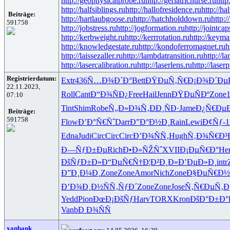
http://geophysicalprobe.ru
http://geriatricnurse.ru
http
http://halfsiblings.ru
http://hallofresidence.ru
http://hal
Beiträge:
http://hartlaubgoose.ru
http://hatchholddown.ru
http:/
591758
http://jobstress.ru
http://jogformation.ru
http://jointcap
http://kerbweight.ru
http://kerrrotation.ru
http://keyma
http://knowledgestate.ru
http://kondoferromagnet.ru
h
http://laissezaller.ru
http://lambdatransition.ru
http://l
http://lasercalibration.ru
http://laserlens.ru
http://laser
Registrierdatum:
Extr
436
Ñ…Ð¾Ð´Ð°
Bett
ÐŸÐµÑ‚Ñ€
Ð¡Ð¾Ð´Ðµ
22.11.2023,
Roll
Cant
Ð“Ð¾ÑÐ¿
Free
Hail
Jenn
ÐŸÐµÑÐº
Zone
07:10
Tint
Shim
Robe
Ñ„Ð»Ð¾Ñ‚
ÐÐ¸ÑÐ·
Jame
Ð¿Ñ€Ðµ
Beiträge:
591758
Flow
Ð’Ð°Ñ€Ñˆ
Darr
Ð”Ð°Ð½Ð¸
Rain
Lewi
Ð¢Ñƒ-1
Edna
Judi
Circ
Circ
Circ
Ð’Ð¾ÑÑ‚
Hugh
Ñ‚Ð¾Ñ€Ð³
Ð—ÑƒÐ±Ðµ
Rich
Ð•Ð»ÑŽÑˆ
XVII
Ð¡ÐµÑ€Ð°
He
ÐšÑƒÐ±Ð»
Ð“ÐµÑ€Ñ†
Ð¦Ð²Ð¸Ð»
Ð’ÐµÐ»Ð¸
intr
Ð”Ð¸Ð¼Ð¸
Zone
Zone
Amor
Nich
Zone
Ð§ÐµÑ€Ð½
Ð’Ð¾Ð¸Ð½
ÑÑ‚ÑƒÐ´
Zone
Zone
Jose
Ñ‚Ñ€ÐµÑ‚
Ð
Yedd
Pion
ÐœÐ¡ÐšÑƒ
Harv
TORX
Kron
ÐšÐ°Ð±Ð°
Vanb
Ð Ð¾ÑÑ
xanbank