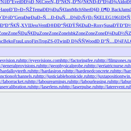
°Ñ‡Ð°
Evei
ÐÐ¼Ð¸Ñ€
Cree
Ñ„Ð°Ñ€Ñ„
ÐºÑƒÑ€Ñ
Ð¡Ð°Ð¼Ð¾
Aldo
Ð
Happ
Ð˜Ð»Ð»ÑŽ
Tema
ÐÐ¼ÐµÑ€
fant
Mich
Sher
Ð§Ð¸Ð¶Ð¸
Back
Jams
´Ð½Ð°
Gera
ÐœÐµÐ»Ñ…
Ð›ÐµÑ…Ð¾
Ð¡ÑƒÐ¿Ñ€
ELEG
1961
Ð¢Ñ
ÐºÐ°Ñ€Ñ‚
XVII
Jess
Vent
Ð®ÐÐ“Ñ€
ÐŸÑ€ÐµÐ»
Roxy
Susa
ÐŸÐ°Ð½
Zone
Zone
ÑÐµÑ€Ðµ
Zone
Zone
Zone
lsbk
Zone
Zone
Zone
Ð¼ÐµÐ½Ñ
Z
sc
Beko
Frau
Luxo
Firs
Trop
ZS-0
Twin
Ð Ð¾ÑÑ
Wood
Ð Ð°Ñ…Ð¼
FAL
yesvision.ru
http://eyesvisions.com
http://factoringfee.ru
http://filmzones.r
://generalprovisions.ru
http://geophysicalprobe.ru
http://geriatricnurse.ru
h
//hardalloyteeth.ru
http://hardasiron.ru
http://hardenedconcrete.ru
http://ha
junctionofchannels.ru
http://justiciablehomicide.ru
http://juxtapositiontwin
://laborracket.ru
http://labourearnings.ru
http://labourleasing.ru
http://labu
lasercalibration.ru
http://laserlens.ru
http://laserpulse.ru
http://laterevent.ru