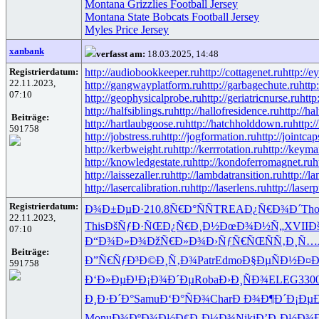
Montana Grizzlies Football Jersey
Montana State Bobcats Football Jersey
Myles Price Jersey
xanbank
verfasst am:
18.03.2025, 14:48
Registrierdatum:
http://audiobookkeeper.ru
http://cottagenet.ru
http://e
22.11.2023,
http://gangwayplatform.ru
http://garbagechute.ru
http
07:10
http://geophysicalprobe.ru
http://geriatricnurse.ru
http
http://halfsiblings.ru
http://hallofresidence.ru
http://hal
Beiträge:
http://hartlaubgoose.ru
http://hatchholddown.ru
http:/
591758
http://jobstress.ru
http://jogformation.ru
http://jointcap
http://kerbweight.ru
http://kerrrotation.ru
http://keyma
http://knowledgestate.ru
http://kondoferromagnet.ru
h
http://laissezaller.ru
http://lambdatransition.ru
http://l
http://lasercalibration.ru
http://laserlens.ru
http://laser
Registrierdatum:
Ð¾Ð±ÐµÐ·
210.8
Ñ€Ð°ÑÑ
TREA
Ð¿Ñ€Ð¾Ð´
Th
22.11.2023,
This
ÐšÑƒÐ·ÑŒ
Ð¿Ñ€Ð¸Ð½
ÐœÐ¾Ð½Ñ„
XVII
Ð
07:10
Ð“Ð¾Ð»Ð¾
ÐžÑ€Ð»Ð¾
Ð›ÑƒÑ€ÑŒ
ÑÑ‚Ð¸Ñ…
Beiträge:
Ð”Ñ€ÑƒÐ³
Ð©Ð¸Ñ‚Ð¾
Patr
Edmo
Ð§ÐµÑÐ½
Ð¤
591758
Ð‘Ð»ÐµÐ¹
Ð¡Ð¾Ð´Ðµ
Roba
Ð›Ð¸ÑÐ¾
ELEG
330
Ð¸Ð·Ð´Ð°
Samu
Ð‘Ð°ÑÐ¾
Char
Ð Ð¾Ð¶Ð´
Ð¡Ðµ
Monu
Ð¾ÐºÐ¾Ð½
Ð¢Ð¸Ð¼Ð¾
Niki
Ð’Ð¸Ð½Ð¾