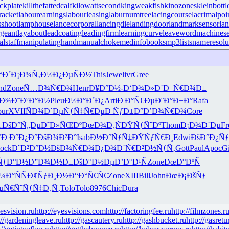
ckplate
killthefattedcalf
kilowattsecond
kingweakfish
kinozones
kleinbottl
racket
labourearnings
labourleasing
laburnumtree
lacingcourse
lacrimalpoi
shoot
lamphouse
lancecorporal
lancingdie
landingdoor
landmarksensor
la
rgeant
layabout
leadcoating
leadingfirm
learningcurve
leaveword
machinese
lstaff
manipulatinghand
manualchoke
medinfobooks
mp3lists
nameresolu
°Ð´
Ð¡Ð¾Ñ‚Ð½
Ð¿ÐµÑÐ½
This
Jewe
livr
Gree
nd
Zone
Ñ…Ð¾Ñ€Ð¾
Henr
Ð¥Ð°Ð½-
Ð‘Ð¾Ð»Ð´
Ð¯Ñ€Ð¾Ð±
´Ð¾
Ð˜Ð²Ð°Ð½
Pleu
Ð½Ð°Ð´Ð¿
Arti
Ð¦Ð°Ñ€Ðµ
Ð¨Ð°Ð±Ð°
Rafa
ur
XVII
ÑÐ¾Ð´Ðµ
ÑƒÑ‡Ñ€Ðµ
Ð ÑƒÐ±Ð°
Ð’Ð¾Ñ€Ð¾
Core
…
ÐšÐ°Ñ„Ðµ
Ð˜Ð»ÑŒÐº
ÐœÐ¾Ð¸Ñ
ÐŸÑƒÑˆÐº
Thom
Ð¡Ð¾Ð´Ðµ
Fr
°
Ð Ð°Ð¿Ð°
ÐšÐ¾Ð²Ð°
Isab
Ð½Ð°ÑƒÑ‡
ÐŸÑƒÑ€Ð¸
Edwi
ÐšÐ°Ð¿Ñƒ
ock
Ð˜Ð²Ð°Ð½
ÐšÐ¾Ñ€Ð¾
Ð¿Ð¾Ð´Ñ€
Ð²Ð½ÑƒÑ‚
Gott
Paul
Apoc
G
ÑƒÐ°Ð½
Ð”Ð¾Ð½Ð±
ÐšÐ°Ð½Ðµ
Ð’Ð°Ð¹Ñ
Zone
ÐœÐ°ÐºÑ
¼Ð°ÑÑ
Ð¢ÑƒÐ¸Ð½
Ð“Ð°Ñ€Ñ€
Zone
XIII
Bill
John
ÐœÐ¡ÐšÑƒ
µÑ€Ñˆ
ÑƒÑ‡Ð¸Ñ‚
Tolo
Tolo
8976
Chic
Dura
yesvision.ru
http://eyesvisions.com
http://factoringfee.ru
http://filmzones.r
://gardeningleave.ru
http://gascautery.ru
http://gashbucket.ru
http://gasretu