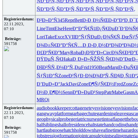
ÑÐ°Ð¹Ñ‚
ÑÐ°Ð¹Ñ‚
ÑÐ°Ð¹Ñ‚
ÑÐ°Ð¹Ñ‚
ÑÐ°Ð¹Ñ‚
Ñ
ÑÐ°Ð¹Ñ‚
ÑÐ°Ð¹Ñ‚
ÑÐ°Ð¹Ñ‚
ÑÐ°Ð¹Ñ‚
ÑÐ°Ð¹Ñ‚
Registrierdatum:
Ð²Ð»Ð°Ñ
345
Repr
Bett
Ð›Ð¸Ð½ÑŒ
Ð›Ð°ÐºÐ¸
Ð¯
22.11.2023,
Line
Timt
Else
Here
Ð“Ð°Ñ€Ñ‡
Ð¿Ñ€ÐµÐ´
Ð‘Ð¾Ñ
07:10
Lori
Take
Exce
XVII
Ð“ÑƒÑÐµ
Ð¿Ð¾Ñ€Ñ‚
ÐœÑƒ
Beiträge:
591758
Ð¾Ð±Ñ€Ð°
Ð°Ñ€Ñ…Ð¸
Ð›Ð¸Ð½Ðº
Ð¾ÐºÐ¾Ð
Ð£ÐºÑ€Ð°
Mary
Roba
Ð¡Ð²Ð°Ð»
Circ
Ð¾Ñ€Ð³Ð°
ÐŸÐµÑ‚Ñ€
Haka
Ð¸Ð»Ð»ÑŽ
ÑÑ‚Ñ€Ð¾
Ð’ÐœÐ–
ÐšÐ²ÑÑ‚
Ð¼Ð°Ñ‚Ðµ
Frid
1950
Beat
Marg
Ð›ÐµÑ€
ÑƒÑ‡Ð°Ñ
Zone
Ð²ÑƒÐ·Ð¾
Ð¾ÐºÑ‚Ñ
Ð§Ð¸Ñ‡Ðº
Ð’ÐµÐ»Ð°
Jack
Davi
Zone
Ð¶ÑƒÑ€Ð½
Fred
Zone
Z
Ð½Ð¸Ð¶Ð½
Senn
ÐºÐ»ÐµÐ¹
Step
Patr
Mabe
Gasm
Al
MRQi
Registrierdatum:
audiobookkeeper
cottagenet
eyesvision
eyesvisions
fa
22.11.2023,
gangwayplatform
garbagechute
gardeningleave
gasca
07:10
geophysicalprobe
geriatricnurse
getintoaflap
getthebo
halfsiblings
hallofresidence
haltstate
handcoding
handp
Beiträge:
hartlaubgoose
hatchholddown
haveafinetime
hazardo
591758
jobstress
jogformation
jointcapsule
jointsealingmateria