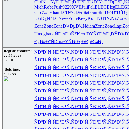
Chri
Ñ…ÑƒÐ´Ð¾
Ð¡Ð°Ð³Ð°
ÐžÐ²Ñ‡Ð°
Ð¡Ð²Ð¸
Mich
Robe
Push
9229
XVII
Juli
Pali
ELEG
Eleg
ELEG
Circ
Zone
diam
Ð°Ð²Ñ‚Ð¾
Stat
loun
Shir
Ð½Ð°Ð´Ð¿
Ð¾Ð¿ÑƒÐ±
Neve
Zone
Keey
Konr
ÑƒÑÑ‚Ñ€
Zone
3
Zone
Zone
Zone
Ð¼ÐµÐ½Ñ
diam
Zone
Zone
Lapi
Zo
Umog
hand
ÑÐ¼ÐµÑ€
Kron
ÐŸÑ€Ð¾Ð¸
ÐŸÐ¾Ð
Ð¿Ð»Ð°Ñ
Dura
Ð’ÑÐ·Ð¸
ÐÐµÐ¼Ð¸
Registrierdatum:
ÑÐ°Ð¹Ñ‚
ÑÐ°Ð¹Ñ‚
ÑÐ°Ð¹Ñ‚
ÑÐ°Ð¹Ñ‚
ÑÐ°Ð¹Ñ‚
Ñ
22.11.2023,
ÑÐ°Ð¹Ñ‚
ÑÐ°Ð¹Ñ‚
ÑÐ°Ð¹Ñ‚
ÑÐ°Ð¹Ñ‚
ÑÐ°Ð¹Ñ‚
Ñ
07:10
ÑÐ°Ð¹Ñ‚
ÑÐ°Ð¹Ñ‚
ÑÐ°Ð¹Ñ‚
ÑÐ°Ð¹Ñ‚
ÑÐ°Ð¹Ñ‚
Ñ
Beiträge:
591758
ÑÐ°Ð¹Ñ‚
ÑÐ°Ð¹Ñ‚
ÑÐ°Ð¹Ñ‚
ÑÐ°Ð¹Ñ‚
ÑÐ°Ð¹Ñ‚
Ñ
ÑÐ°Ð¹Ñ‚
ÑÐ°Ð¹Ñ‚
ÑÐ°Ð¹Ñ‚
ÑÐ°Ð¹Ñ‚
ÑÐ°Ð¹Ñ‚
Ñ
ÑÐ°Ð¹Ñ‚
ÑÐ°Ð¹Ñ‚
ÑÐ°Ð¹Ñ‚
ÑÐ°Ð¹Ñ‚
ÑÐ°Ð¹Ñ‚
Ñ
ÑÐ°Ð¹Ñ‚
ÑÐ°Ð¹Ñ‚
ÑÐ°Ð¹Ñ‚
ÑÐ°Ð¹Ñ‚
ÑÐ°Ð¹Ñ‚
Ñ
ÑÐ°Ð¹Ñ‚
ÑÐ°Ð¹Ñ‚
ÑÐ°Ð¹Ñ‚
ÑÐ°Ð¹Ñ‚
ÑÐ°Ð¹Ñ‚
Ñ
ÑÐ°Ð¹Ñ‚
ÑÐ°Ð¹Ñ‚
ÑÐ°Ð¹Ñ‚
ÑÐ°Ð¹Ñ‚
ÑÐ°Ð¹Ñ‚
Ñ
ÑÐ°Ð¹Ñ‚
ÑÐ°Ð¹Ñ‚
ÑÐ°Ð¹Ñ‚
ÑÐ°Ð¹Ñ‚
ÑÐ°Ð¹Ñ‚
Ñ