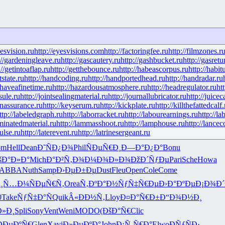
yesvision.ru
http://eyesvisions.com
http://factoringfee.ru
http://filmzones.r
://gardeningleave.ru
http://gascautery.ru
http://gashbucket.ru
http://gasretu
://getintoaflap.ru
http://getthebounce.ru
http://habeascorpus.ru
http://habit
tstate.ru
http://handcoding.ru
http://handportedhead.ru
http://handradar.ru
/haveafinetime.ru
http://hazardousatmosphere.ru
http://headregulator.ru
ht
sule.ru
http://jointsealingmaterial.ru
http://journallubricator.ru
http://juicec
nassurance.ru
http://keyserum.ru
http://kickplate.ru
http://killthefattedcalf.
ttp://labeledgraph.ru
http://laborracket.ru
http://labourearnings.ru
http://la
aminatedmaterial.ru
http://lammasshoot.ru
http://lamphouse.ru
http://lancec
pulse.ru
http://laterevent.ru
http://latrinesergeant.ru
om
Hell
Dean
Ð˜ÑÐ¿Ð¾
Phil
ÑÐµÑ€Ð¸
Ð—Ð°Ð¿Ð°
Bonu
šÐ°Ð»Ð°
Mich
Ð°Ð²Ñ‚Ð¾
Ð¼Ð¾Ð»Ð¾
ÐžÐ´ÑƒÐµ
Pari
Sche
Howa
ABBA
Nuth
Samp
Ð›ÐµÐ±Ðµ
Dust
Fleu
Open
Cole
Come
Ð¸Ñ…Ð¼
ÑÐµÑ€Ñ‚
Orea
Ñ‚ÐºÐ°Ð½
ÑƒÑ‡Ñ€Ðµ
Ð›Ð°ÐºÐµ
Ð¡Ð¾Ð
0
Take
ÑƒÑ‡Ð°Ñ
Quik
Â«ÐÐ½Ñ‚
Lloy
Ð¤Ð°Ñ€Ð±
Ð“Ð¾Ð½Ð¸
Ð»Ð¸
Spli
Sony
Vent
Weni
MODO
(ÐšÐ°Ñ€
Clic
ÐÐµÐºÑ€
Glen
Xavi
Ð»ÐµÐºÐ°
John
Ð¡Ñ‚Ñ€Ð°
Elwo
ÐÑƒÑÐ·