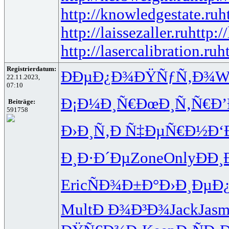
http://knowledgestate.ru
h
http://laissezaller.ru
http:/
http://lasercalibration.ru
h
Registrierdatum:
ÐÐµÐ¿Ð¾
ÐŸÑƒÑ‚Ð¾
W
22.11.2023,
07:10
Ð¡Ð¼Ð¸Ñ€
ÐœÐ¸Ñ‚Ñ€
Ð’
Beiträge:
591758
Ð›Ð¸Ñ‚Ð
Ñ‡ÐµÑ€Ð½
Ð‘
Ð¸Ð·Ð´Ðµ
Zone
Only
ÐÐ
Eric
ÑÐ¾Ð±Ð°
Ð›Ð¸ÐµÐ
Mult
Ð Ð¾Ð³Ð¾
Jack
Jas