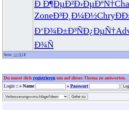
Ð Ð¶ÐµÐ²
Ð›ÐµÐºÑ†
Ch
Zone
Ð³Ð¸Ð¼Ð½
Chry
Ð­
Ð‘Ð¾Ð±Ð³
ÑÐ¿ÐµÑ†
Ad
Ð¾Ñ
Seite:
<<
[1]
2
Du musst dich
registrieren
um auf dieses Thema zu antworten.
Login ::
» Name
»
Passwort