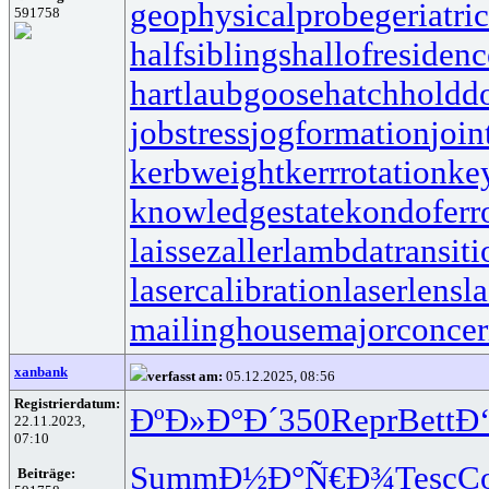
geophysicalprobe
geriatri
591758
halfsiblings
hallofresidenc
hartlaubgoose
hatchholdd
jobstress
jogformation
join
kerbweight
kerrrotation
ke
knowledgestate
kondoferr
laissezaller
lambdatransiti
lasercalibration
laserlens
l
mailinghouse
majorconce
xanbank
verfasst am:
05.12.2025, 08:56
Registrierdatum:
ÐºÐ»Ð°Ð´
350
Repr
Bett
Ð
22.11.2023,
07:10
Summ
Ð½Ð°Ñ€Ð¾
Tesc
C
Beiträge: