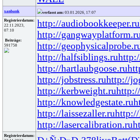
xanbank
verfasst am:
03.01.2026, 17:07
Registrierdatum:
http://audiobookkeeper.ru
22.11.2023,
07:10
http://gangwayplatform.r
Beiträge:
http://geophysicalprobe.r
591758
http://halfsiblings.ru
http:
http://hartlaubgoose.ru
ht
http://jobstress.ru
http://j
http://kerbweight.ru
http:/
http://knowledgestate.ru
h
http://laissezaller.ru
http:/
http://lasercalibration.ru
h
Registrierdatum: