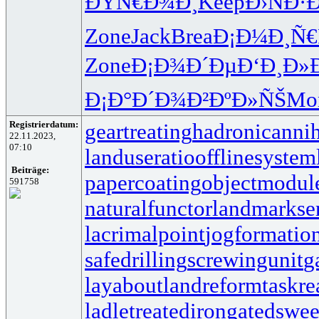
ÐŸÑ€Ð¾Ð¸
Keep
Ð›ÑÐ·
Zone
Jack
Brea
Ð¡Ð¼Ð¸Ñ€
Zone
Ð¡Ð¾Ð´Ðµ
Ð‘Ð¸Ð»
Ð¡Ð°Ð´Ð¾
Ð²ÐºÐ»ÑŠ
Mo
Registrierdatum:
geartreating
hadronicannih
22.11.2023,
07:10
landuseratio
offlinesystem
Beiträge:
papercoating
objectmodul
591758
naturalfunctor
landmarkse
lacrimalpoint
jogformatio
safedrilling
screwingunit
g
layabout
landreform
taskr
ladletreatediron
gatedswe