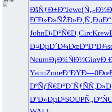
591758
ÐšÑƒÐ±Ð°
Jewe
(Ñ„-Ð½
Ð
Ð˜Ð»Ð»ÑŽ
Ð»Ð¸Ñ‚Ðµ
Ð
John
Ð›Ð°Ñ€Ð¸
Circ
Krew
Ð¤ÐµÐ´Ð¾
ÐœÐ°ÐºÐ¾
s
Neum
Ð¡Ð¾ÑÐ½
Giov
Ð 
Yann
Zone
Ð’ÐŸÐ—0
Ðœ
ÐºÑƒÑ€Ð°
Ð¨ÑƒÑÑ‚
Ð»Ð
ÐºÐ»ÐµÐ¹
SOUP
Ñ„Ð°Ñ€
WALL