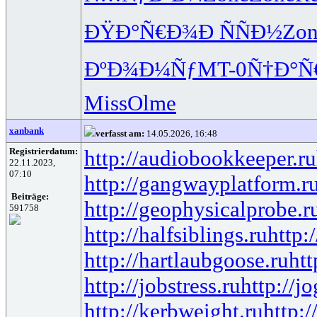
ÐŸÐ°Ñ€Ð¾
Ð ÑÑÐ½
Zon
ÐºÐ¾Ð¼Ñƒ
MT-0
Ñ†Ð°Ñ
Miss
Olme
xanbank
verfasst am:
14.05.2026, 16:48
Registrierdatum:
http://audiobookkeeper.ru
22.11.2023,
07:10
http://gangwayplatform.r
Beiträge:
http://geophysicalprobe.r
591758
http://halfsiblings.ru
http:
http://hartlaubgoose.ru
ht
http://jobstress.ru
http://j
http://kerbweight.ru
http:/