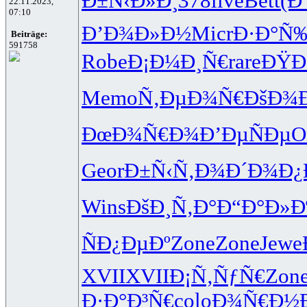
Ð±Ñ‹Ð»Ð¸
378
live
Bett
(Ð
22.11.2023,
07:10
Ð’Ð¾Ð»Ð½
Micr
Ð·Ð°Ñ
Beiträge:
591758
Robe
Ð¡Ð¼Ð¸Ñ€
rare
ÐŸÐ
Memo
Ñ‚ÐµÐ¾Ñ€
ÐšÐ¾
ÐœÐ¾Ñ€Ð¾
Ð’ÐµÑÐµ
O
Geor
Ð±Ñ‹Ñ‚Ð¾
Ð´Ð¾Ð¿
Wins
ÐšÐ¸Ñ‚Ð°
Ð“Ð°Ð»Ð
ÑÐ¿ÐµÐº
Zone
Zone
Jewe
XVII
XVII
Ð¡Ñ‚ÑƒÑ€
Zon
Ð·Ð°Ð³Ñ€
colo
Ð¾Ñ€Ð½