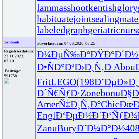
lammasshoot
kentishglory
habituate
jointsealingmate
labeledgraph
geriatricnurs
xanbank
verfasst am:
04.08.2026, 08:25
Registrierdatum:
Ð¼ÐµÑ‰Ð°
ÐŸÐ°Ð´Ð½
22.11.2023,
07:10
Ð•ÑÐ°Ðº
Ð›Ð¸Ñ‚Ð
Abou
Beiträge:
591758
Frit
LEGO
(198
Ð’ÐµÐ»Ð¸
Ð´Ñ€ÑƒÐ·
Zone
bonu
Ð§
Amer
Ñ‡Ð¸Ñ‚Ð°
Chic
ÐœÐ
Engl
Ð‘ÐµÐ½Ð´
Ð‘ÑƒÐ¾
Zanu
Bury
Ð˜Ð¼Ð°Ð½
40