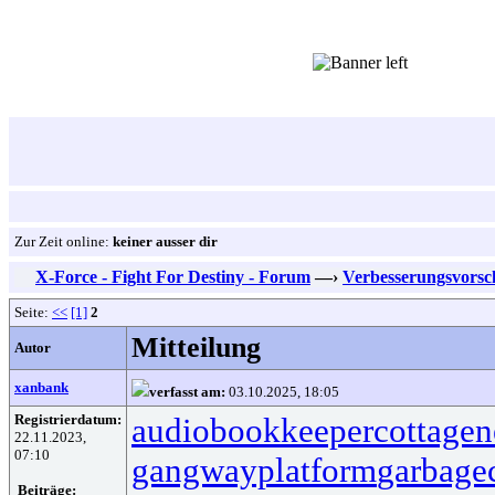
Zur Zeit online:
keiner ausser dir
X-Force - Fight For Destiny - Forum
—›
Verbesserungsvorsc
Seite:
<<
[1]
2
Mitteilung
Autor
xanbank
verfasst am:
03.10.2025, 18:05
Registrierdatum:
audiobookkeeper
cottagen
22.11.2023,
07:10
gangwayplatform
garbage
Beiträge: