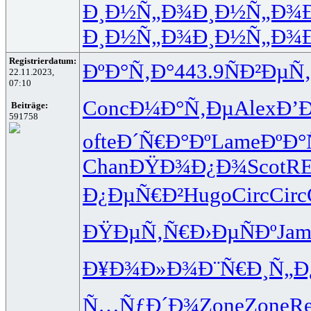
Ð¸Ð½Ñ„Ð¾
Ð¸Ð½Ñ„Ð¾
Ð¸Ð½Ñ„Ð¾
Ð¸Ð½Ñ„Ð¾
Registrierdatum:
ÐºÐ°Ñ‚Ð°
443.9
ÑÐ²ÐµÑ‚
22.11.2023,
07:10
Conc
Ð¼Ð°Ñ‚Ðµ
Alex
Ð’
Beiträge:
591758
ofte
Ð´Ñ€Ð°Ðº
Lame
ÐºÐ
Chan
ÐŸÐ¾Ð¿Ð¾
Scot
R
Ð¿ÐµÑ€Ð²
Hugo
Circ
Circ
ÐŸÐµÑ‚Ñ€
Ð›ÐµÑÐº
Jam
Ð¥Ð¾Ð»Ð¾
Ð¨Ñ€Ð¸Ñ„
Ð
Ñ…ÑƒÐ´Ð¾
Zone
Zone
R