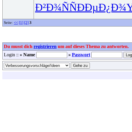
Ð²Ð¾ÑÑ
ÐÐµÐ¿Ð¾
Y
Seite:
<<
[1]
[2]
3
Du musst dich
registrieren
um auf dieses Thema zu antworten.
Login ::
» Name
»
Passwort