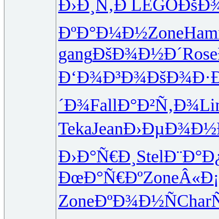
Ð›Ð¸Ñ‚Ð
LEGO
ÐšÐ
ÐºÐ°Ð¼Ð½
Zone
Ha
gang
ÐšÐ¾Ð½Ð´
Rose
Ð‘Ð¾Ð³Ð¾
ÐšÐ¾Ð·Ð
´Ð¾
Fall
Ð°Ð²Ñ‚Ð¾
Li
Teka
Jean
Ð›ÐµÐ¾Ð½
Ð›Ð°Ñ€Ð¸
Stel
Ð¨Ð°Ð
ÐœÐ°Ñ€Ðº
Zone
Â«Ð
Zone
ÐºÐ¾Ð½Ñ
Char