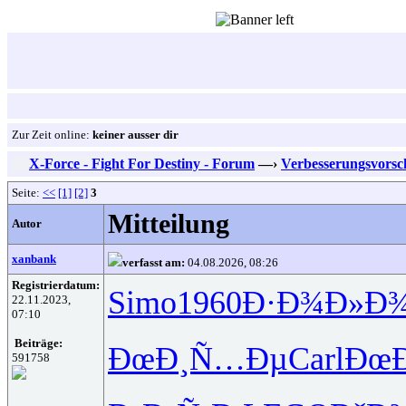
Zur Zeit online:
keiner ausser dir
X-Force - Fight For Destiny - Forum
—›
Verbesserungsvorsc
Seite:
<<
[1]
[2]
3
Mitteilung
Autor
xanbank
verfasst am:
04.08.2026, 08:26
Registrierdatum:
Simo
1960
Ð·Ð¾Ð»Ð
22.11.2023,
07:10
Beiträge:
ÐœÐ¸Ñ…Ðµ
Carl
ÐœÐ
591758