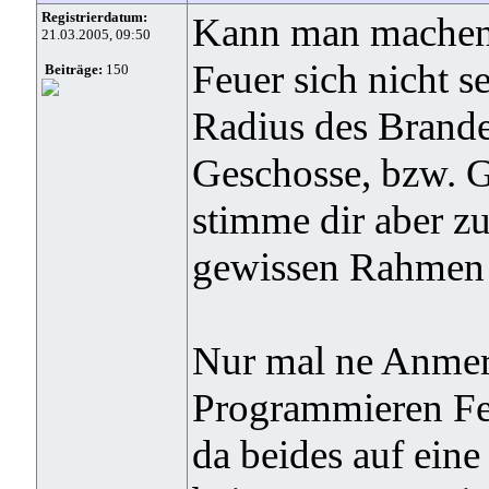
Registrierdatum:
Kann man machen, 
21.03.2005, 09:50
Feuer sich nicht s
Beiträge:
150
Radius des Brand
Geschosse, bzw. G
stimme dir aber zu
gewissen Rahmen h
Nur mal ne Anme
Programmieren Fe
da beides auf eine