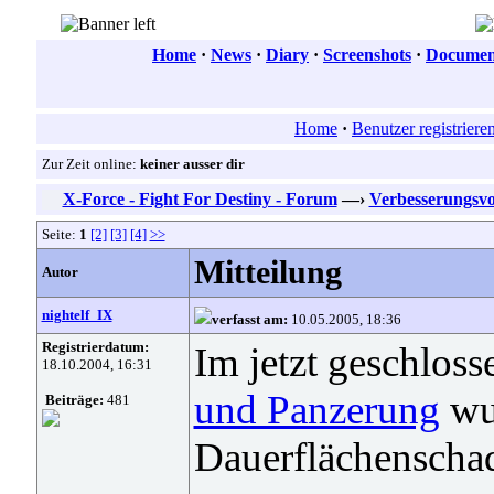
Home
·
News
·
Diary
·
Screenshots
·
Document
Home
·
Benutzer registriere
Zur Zeit online:
keiner ausser dir
X-Force - Fight For Destiny - Forum
—›
Verbesserungsvo
Seite:
1
[2]
[3]
[4]
>>
Mitteilung
Autor
nightelf_IX
verfasst am:
10.05.2005, 18:36
Registrierdatum:
Im jetzt geschlo
18.10.2004, 16:31
und Panzerung
wur
Beiträge:
481
Dauerflächenscha