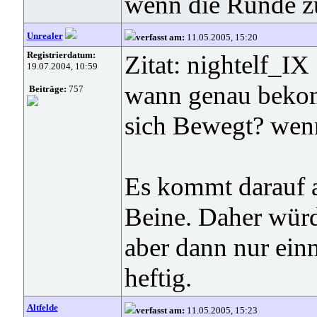
wenn die Runde z
Unrealer
verfasst am:
11.05.2005, 15:20
Registrierdatum:
Zitat: nightelf_IX
19.07.2004, 10:59
wann genau beko
Beiträge:
757
sich Bewegt? wen
Es kommt darauf a
Beine. Daher wür
aber dann nur ein
heftig.
Altfelde
verfasst am:
11.05.2005, 15:23