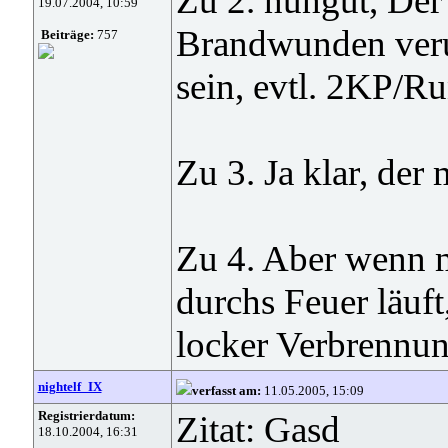
Zu 2. nungut, Der
19.07.2004, 10:59
Brandwunden verur
Beiträge:
757
sein, evtl. 2KP/R
Zu 3. Ja klar, de
Zu 4. Aber wenn 
durchs Feuer läuft
locker Verbrennun
nightelf_IX
verfasst am:
11.05.2005, 15:09
Registrierdatum:
Zitat: Gasd
18.10.2004, 16:31