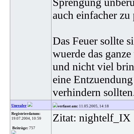
Sprengung unberue
auch einfacher zu
Das Feuer sollte si
wuerde das ganze 
und nicht viel br
eine Entzuendung 
verhindern sollten
Unrealer
verfasst am:
11.05.2005, 14:18
Registrierdatum:
Zitat: nightelf_IX
19.07.2004, 10:59
Beiträge:
757