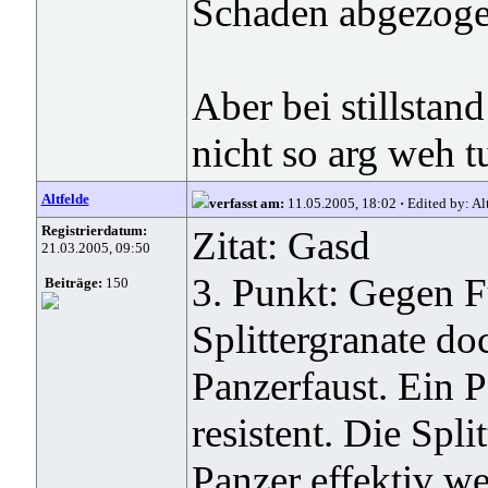
Schaden abgezog
Aber bei stillstan
nicht so arg weh tu
Altfelde
verfasst am:
11.05.2005, 18:02
·
Edited by: Al
Registrierdatum:
Zitat: Gasd
21.03.2005, 09:50
3. Punkt: Gegen F
Beiträge:
150
Splittergranate do
Panzerfaust. Ein P
resistent. Die Spli
Panzer effektiv w