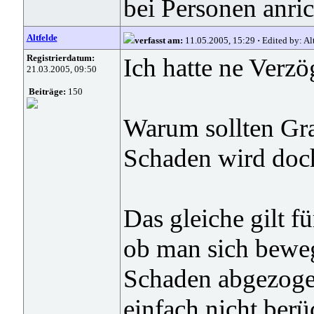
bei Personen anric
Altfelde
verfasst am:
11.05.2005, 15:29
·
Edited by: Al
Registrierdatum:
Ich hatte ne Verz
21.03.2005, 09:50
Beiträge:
150
Warum sollten Gra
Schaden wird doch
Das gleiche gilt fü
ob man sich beweg
Schaden abgezogen
einfach nicht berü