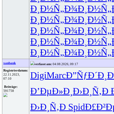
Ð¸Ð½Ñ„Ð¾
Ð¸Ð½Ñ„
Ð¸Ð½Ñ„Ð¾
Ð¸Ð½Ñ„
Ð¸Ð½Ñ„Ð¾
Ð¸Ð½Ñ„
Ð¸Ð½Ñ„Ð¾
Ð¸Ð½Ñ„
Ð¸Ð½Ñ„Ð¾
Ð¸Ð½Ñ„
xanbank
verfasst am:
04.08.2026, 09:17
Registrierdatum:
Digi
Marc
Ð”ÑƒÐ´Ð¸
Ð
22.11.2023,
07:10
Beiträge:
Ð’ÐµÐ»Ð¸
Ð›Ð¸Ñ‚Ð
591758
Ð›Ð¸Ñ‚Ð
Spid
Ð£Ð²Ð