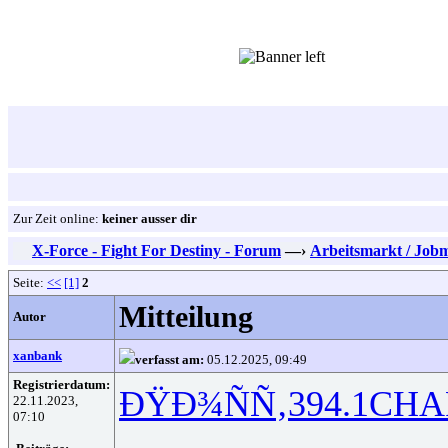
Zur Zeit online:
keiner ausser dir
X-Force - Fight For Destiny - Forum
—›
Arbeitsmarkt / Job
Seite:
<<
[1]
2
Mitteilung
Autor
xanbank
verfasst am:
05.12.2025, 09:49
Registrierdatum:
ÐŸÐ¾ÑÑ‚
394.1
CHA
22.11.2023,
07:10