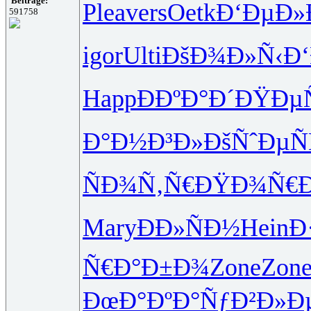
Beiträge:
Plea
vers
Oetk
Ð‘ÐµÐ»
591758
igor
Ulti
ÐšÐ¾Ð»Ñ‹
Ð
Happ
ÐÐºÐ°Ð´
ÐŸÐµ
Ð°Ð½Ð³Ð»
ÐšÑˆÐµÑ
ÑÐ¾Ñ‚Ñ€
ÐŸÐ¾Ñ€Ð
Mary
ÐÐ»ÑÐ½
Hein
Ð
Ñ€Ð°Ð±Ð¾
Zone
Zon
ÐœÐ°ÐºÐ°
ÑƒÐ²Ð»Ð