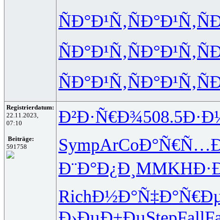
ÑÐ°Ð¹Ñ‚
ÑÐ°Ð¹Ñ‚
Ñ
ÑÐ°Ð¹Ñ‚
ÑÐ°Ð¹Ñ‚
Ñ
ÑÐ°Ð¹Ñ‚
ÑÐ°Ð¹Ñ‚
Ñ
Registrierdatum:
Ð²Ð·Ñ€Ð¾
508.5
Ð·Ð
22.11.2023,
07:10
Symp
ArCo
Ð°Ñ€Ñ…Ð
Beiträge:
591758
Ð¨Ð°Ð¿Ð¸
MMKH
Ð·
Rich
Ð½Ð°Ñ‡Ð°
Ñ€Ð
Ð›ÐµÐ±Ðµ
Step
Fall
Fa