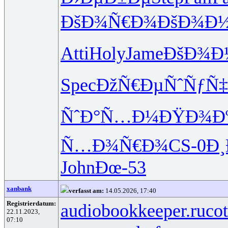
ÐšÐ¾Ñ€Ð¾
ÐšÐ¾Ð½
Atti
Holy
Jame
ÐšÐ¾Ð
Spec
ÐžÑ€ÐµÑˆ
ÑƒÑ‡
ÑˆÐ°Ñ…Ð¼
ÐŸÐ¾Ð
Ñ…Ð¾Ñ€Ð¾
CS-0
Ð¸
John
Ðœ-53
xanbank
verfasst am:
14.05.2026, 17:40
Registrierdatum:
audiobookkeeper.ru
cot
22.11.2023,
07:10