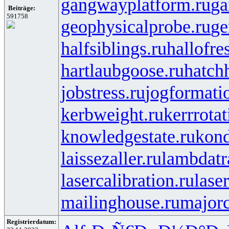
gangwayplatform.ru
ga
Beiträge:
591758
geophysicalprobe.ru
ge
halfsiblings.ru
hallofre
hartlaubgoose.ru
hatch
jobstress.ru
jogformati
kerbweight.ru
kerrrotat
knowledgestate.ru
kond
laissezaller.ru
lambdatr
lasercalibration.ru
lase
mailinghouse.ru
majorc
Registrierdatum: