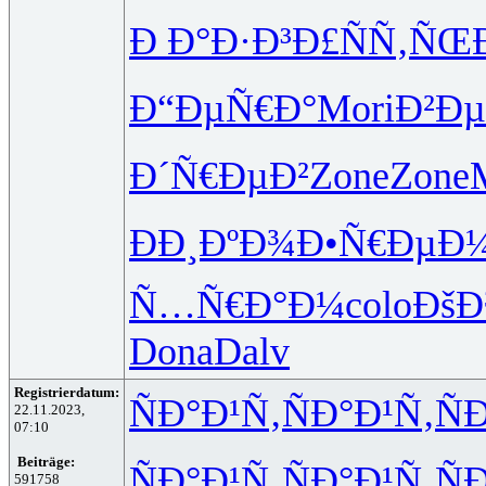
Ð Ð°Ð·Ð³
Ð£ÑÑ‚ÑŒ
Ð“ÐµÑ€Ð°
Mori
Ð²Ð
Ð´Ñ€ÐµÐ²
Zone
Zone
ÐÐ¸ÐºÐ¾
Ð•Ñ€ÐµÐ
Ñ…Ñ€Ð°Ð¼
colo
Ðš
Dona
Dalv
Registrierdatum:
ÑÐ°Ð¹Ñ‚
ÑÐ°Ð¹Ñ‚
Ñ
22.11.2023,
07:10
Beiträge:
ÑÐ°Ð¹Ñ‚
ÑÐ°Ð¹Ñ‚
Ñ
591758