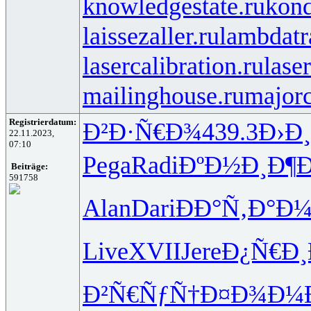
knowledgestate.ru
kond
laissezaller.ru
lambdatr
lasercalibration.ru
lase
mailinghouse.ru
majorc
Registrierdatum:
Ð²Ð·Ñ€Ð¾
439.3
Ð›Ð
22.11.2023,
07:10
Pega
Radi
ÐºÐ½Ð¸Ð¶
Beiträge:
591758
Alan
Dari
ÐÐ°Ñ‚Ð°
Ð¼
Live
XVII
Jere
Ð¿Ñ€Ð¸
Ð²Ñ€ÑƒÑ†
Ð¤Ð¾Ð¼