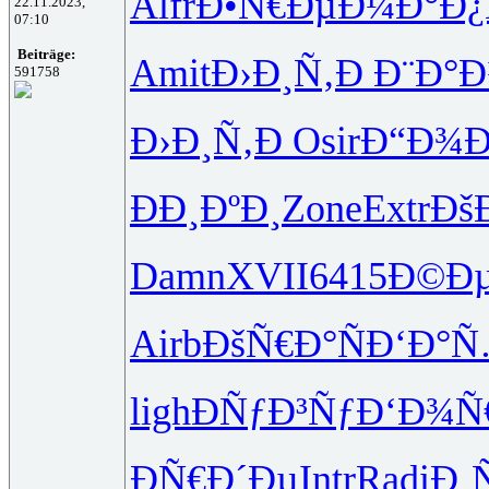
Alfr
Ð•Ñ€ÐµÐ¼
Ð°Ð
22.11.2023,
07:10
Beiträge:
Amit
Ð›Ð¸Ñ‚Ð
Ð¨Ð°Ð
591758
Ð›Ð¸Ñ‚Ð
Osir
Ð“Ð¾
ÐÐ¸ÐºÐ¸
Zone
Extr
Ðš
Damn
XVII
6415
Ð©Ð
Airb
ÐšÑ€Ð°Ñ
Ð‘Ð°
ligh
ÐÑƒÐ³Ñƒ
Ð‘Ð¾Ñ
Ð­Ñ€Ð´Ðµ
Intr
Radi
Ð¸