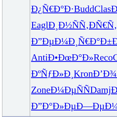
Ð¿Ñ€Ð°Ð·
Budd
Clas
Eagl
Ð¸Ð½ÑÑ‚
ÐÑ€Ñ
Ð”ÐµÐ¼Ð¸
Ñ€Ð°Ð±Ð
Anti
Ð•ÐœÐ°Ð»
Reco
ÐºÑƒÐ»Ð¸
Kron
Ð’Ð
Zone
Ð¼ÐµÑÑ
Damj
Ð”Ð°Ð»Ðµ
Ð—ÐµÐ¼