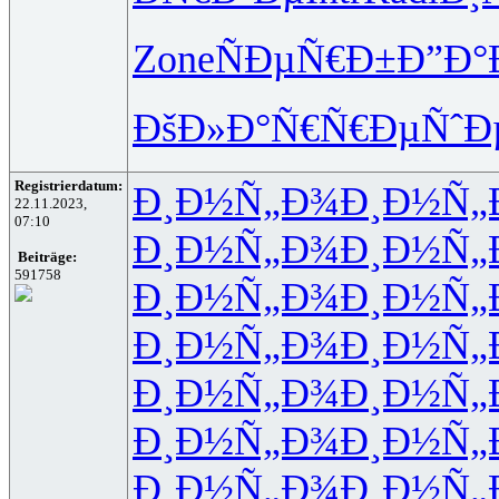
Zone
ÑÐµÑ€Ð±
Ð”Ð°
ÐšÐ»Ð°Ñ€
Ñ€ÐµÑˆÐ
Registrierdatum:
Ð¸Ð½Ñ„Ð¾
Ð¸Ð½Ñ„
22.11.2023,
07:10
Ð¸Ð½Ñ„Ð¾
Ð¸Ð½Ñ„
Beiträge:
591758
Ð¸Ð½Ñ„Ð¾
Ð¸Ð½Ñ„
Ð¸Ð½Ñ„Ð¾
Ð¸Ð½Ñ„
Ð¸Ð½Ñ„Ð¾
Ð¸Ð½Ñ„
Ð¸Ð½Ñ„Ð¾
Ð¸Ð½Ñ„
Ð¸Ð½Ñ„Ð¾
Ð¸Ð½Ñ„