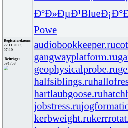
ÐºÐ»ÐµÐ¹
Blue
Ð¡Ð°Ð
Powe
Registrierdatum:
audiobookkeeper.ru
cot
22.11.2023,
07:10
gangwayplatform.ru
ga
Beiträge:
591758
geophysicalprobe.ru
ge
halfsiblings.ru
hallofre
hartlaubgoose.ru
hatch
jobstress.ru
jogformati
kerbweight.ru
kerrrotat