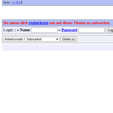
Seite:
<<
[1]
2
Du musst dich
registrieren
um auf dieses Thema zu antworten.
Login ::
» Name
»
Passwort