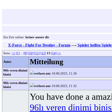
Zur Zeit online:
keiner ausser dir
X-Force - Fight For Destiny - Forum
—›
Spieler helfen Spiel
Seite:
<<
[1]
...
[9]
[10]
[11]
[12]
13
[14]
>>
Mitteilung
Autor
96lı veren dinimi
verfasst am:
16.06.2025, 11:20
binisi
96lı veren dinimi
verfasst am:
16.06.2025, 11:32
binisi
You have done a amazi
96lı veren dinimi binisi 