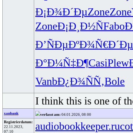
Ð¡Ð¾Ð´Ðµ
Zone
Zone
Zone
Ð¡Ð¸Ð½Ñ
Fabo
Ð
Ð’ÑÐµÐº
Ð¾Ñ€Ð´Ð
Ð°Ð¼Ñ‡Ð¶
Casi
Plew
Vanb
Ð¿Ð¾ÑÑ‚
Bole
I think this is one of 
xanbank
verfasst am:
04.01.2026, 08:00
Registrierdatum:
audiobookkeeper.ru
cot
22.11.2023,
07:10