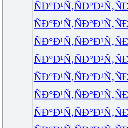
ÑÐ°Ð¹Ñ‚
ÑÐ°Ð¹Ñ‚
Ñ
ÑÐ°Ð¹Ñ‚
ÑÐ°Ð¹Ñ‚
Ñ
ÑÐ°Ð¹Ñ‚
ÑÐ°Ð¹Ñ‚
Ñ
ÑÐ°Ð¹Ñ‚
ÑÐ°Ð¹Ñ‚
Ñ
ÑÐ°Ð¹Ñ‚
ÑÐ°Ð¹Ñ‚
Ñ
ÑÐ°Ð¹Ñ‚
ÑÐ°Ð¹Ñ‚
Ñ
ÑÐ°Ð¹Ñ‚
ÑÐ°Ð¹Ñ‚
Ñ