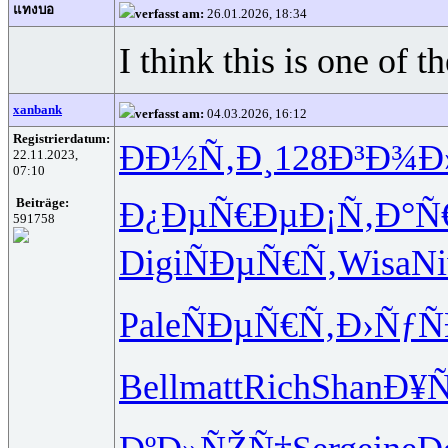
แทงบอ
verfasst am:
26.01.2026, 18:34
I think this is one of 
xanbank
verfasst am:
04.03.2026, 16:12
Registrierdatum:
ÐÐ½Ñ‚Ð¸
128
Ð³Ð¾Ð
22.11.2023,
07:10
Ð¿ÐµÑ€Ðµ
Ð¡Ñ‚Ð°Ñ
Beiträge:
591758
Digi
ÑÐµÑ€Ñ‚
Wisa
Ni
Pale
ÑÐµÑ€Ñ‚
Ð›ÑƒÑ
Bell
matt
Rich
Shan
Ð¥Ñ