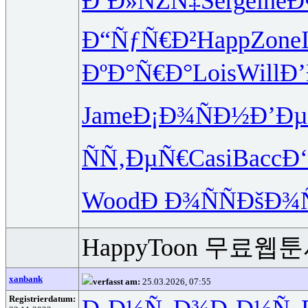
ÐºÐ»ÑŽÑ‡
Serg
eine
Ð
Ð“ÑƒÑ€Ð²
Happ
Zone
ÐºÐ°Ñ€Ð°
Lois
Will
Ð’
Jame
Ð¡Ð¾ÑÐ½
Ð’Ðµ
ÑÑ‚ÐµÑ€
Casi
Bacc
Ð
Wood
Ð Ð¾ÑÑ
ÐšÐ¾
HappyToon 무료웹툰사이트 
xanbank
verfasst am:
25.03.2026, 07:55
Registrierdatum: