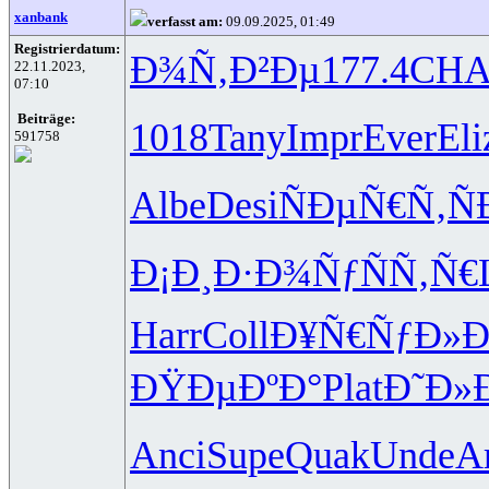
xanbank
verfasst am:
09.09.2025, 01:49
Registrierdatum:
Ð¾Ñ‚Ð²Ðµ
177.4
CHA
22.11.2023,
07:10
Beiträge:
1018
Tany
Impr
Ever
Eli
591758
Albe
Desi
ÑÐµÑ€Ñ‚
Ñ
Ð¡Ð¸Ð·Ð¾
ÑƒÑÑ‚Ñ€
Harr
Coll
Ð¥Ñ€ÑƒÐ»
Ð
ÐŸÐµÐºÐ°
Plat
Ð˜Ð»
Anci
Supe
Quak
Unde
Ar