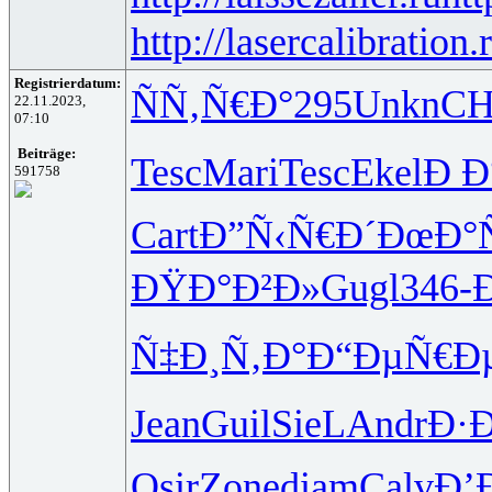
http://lasercalibration.
Registrierdatum:
ÑÑ‚Ñ€Ð°
295
Unkn
C
22.11.2023,
07:10
Beiträge:
Tesc
Mari
Tesc
Ekel
Ð Ð
591758
Cart
Ð”Ñ‹Ñ€Ð´
ÐœÐ°
ÐŸÐ°Ð²Ð»
Gugl
346-
Ð
Ñ‡Ð¸Ñ‚Ð°
Ð“ÐµÑ€Ð
Jean
Guil
SieL
Andr
Ð·
Osir
Zone
diam
Calv
Ð’