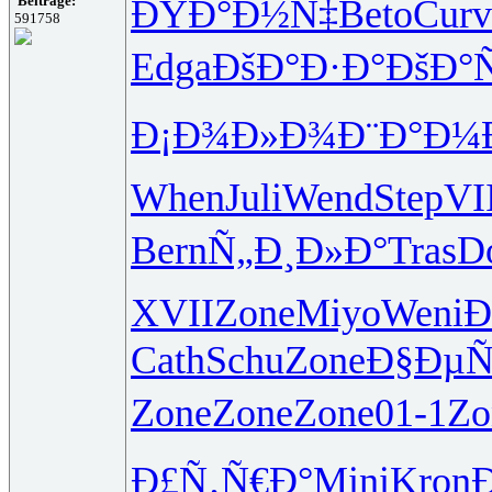
ÐŸÐ°Ð½Ñ‡
Beto
Curv
Beiträge:
591758
Edga
ÐšÐ°Ð·Ð°
ÐšÐ°
Ð¡Ð¾Ð»Ð¾
Ð¨Ð°Ð¼
When
Juli
Wend
Step
VI
Bern
Ñ„Ð¸Ð»Ð°
Tras
D
XVII
Zone
Miyo
Weni
Ð
Cath
Schu
Zone
Ð§Ðµ
Zone
Zone
Zone
01-1
Zo
Ð£Ñ‚Ñ€Ð°
Mini
Kron