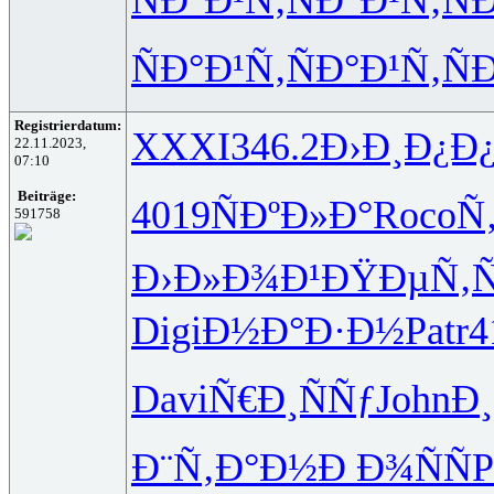
ÑÐ°Ð¹Ñ‚
ÑÐ°Ð¹Ñ‚
Ñ
Registrierdatum:
XXXI
346.2
Ð›Ð¸Ð¿Ð
22.11.2023,
07:10
Beiträge:
4019
ÑÐºÐ»Ð°
Roco
Ñ
591758
Ð›Ð»Ð¾Ð¹
ÐŸÐµÑ‚
Digi
Ð½Ð°Ð·Ð½
Patr
4
Davi
Ñ€Ð¸ÑÑƒ
John
Ð¸
Ð¨Ñ‚Ð°Ð½
Ð Ð¾ÑÑ
P