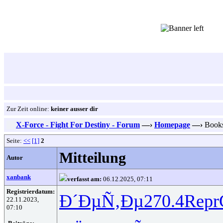
Zur Zeit online:
keiner ausser dir
X-Force - Fight For Destiny - Forum
—›
Homepage
—›
Book
Seite:
<<
[1]
2
Mitteilung
Autor
xanbank
verfasst am:
06.12.2025, 07:11
Registrierdatum:
Ð´ÐµÑ‚Ðµ
270.4
Repr
22.11.2023,
07:10