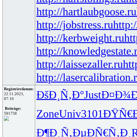
http://hartlaubgoose.ru
http://jobstress.ru
http:
http://kerbweight.ru
htt
http://knowledgestate.
http://laissezaller.ru
htt
http://lasercalibration.
Registrierdatum:
ÐšÐ¸Ñ‚Ð°
Just
Ð¤Ð¾
22.11.2023,
07:10
Beiträge:
Zone
Univ
3101
ÐŸÑ€
591758
Ð¶Ð¸Ñ‚Ðµ
ÐÑ€Ñ‚Ð¸
R