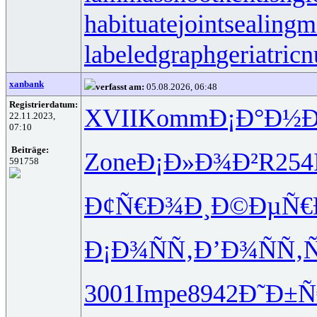
habituate
jointsealingm
labeledgraph
geriatricn
xanbank
verfasst am:
05.08.2026, 06:48
Registrierdatum:
XVII
Komm
Ð¡Ð°Ð½Ð
22.11.2023,
07:10
Beiträge:
Zone
Ð¡Ð»Ð¾Ð²
R254
591758
Ð¢Ñ€Ð¾Ð¸
Ð©ÐµÑ€
Ð¡Ð¾ÑÑ‚
Ð’Ð¾ÑÑ‚
3001
Impe
8942
Ð˜Ð±Ñ