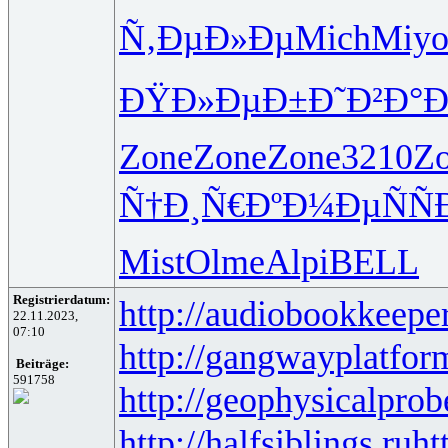
Ñ‚ÐµÐ»Ðµ
Mich
Miy
ÐŸÐ»ÐµÐ±
Ð˜Ð²Ð°
Zone
Zone
Zone
3210
Z
Ñ†Ð¸Ñ€Ðº
Ð¼ÐµÑÑ
Mist
Olme
Alpi
BELL
Registrierdatum:
http://audiobookkeeper
22.11.2023,
07:10
http://gangwayplatfor
Beiträge:
591758
http://geophysicalprob
http://halfsiblings.ru
ht