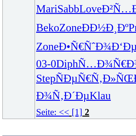
Mari
Sabb
Love
Ð²Ñ…
Beko
Zone
ÐÐ½Ð¸Ðº
P
Zone
Ð•Ñ€ÑˆÐ¾
Ð‘Ðµ
03-0
Diph
Ñ…Ð¾Ñ€Ð
Step
ÑÐµÑ€Ñ‚
Ð»ÑŒ
Ð¾Ñ‚Ð´Ðµ
Klau
Seite:
<<
[1]
2