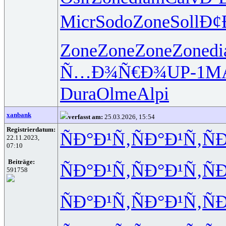
Micr
Sodo
Zone
Soll
Ð¢
Zone
Zone
Zone
Zone
d
Ñ…Ð¾Ñ€Ð¾
UP-1
M
Dura
Olme
Alpi
xanbank
verfasst am:
25.03.2026, 15:54
Registrierdatum:
ÑÐ°Ð¹Ñ‚
ÑÐ°Ð¹Ñ‚
Ñ
22.11.2023,
07:10
Beiträge:
ÑÐ°Ð¹Ñ‚
ÑÐ°Ð¹Ñ‚
Ñ
591758
ÑÐ°Ð¹Ñ‚
ÑÐ°Ð¹Ñ‚
Ñ