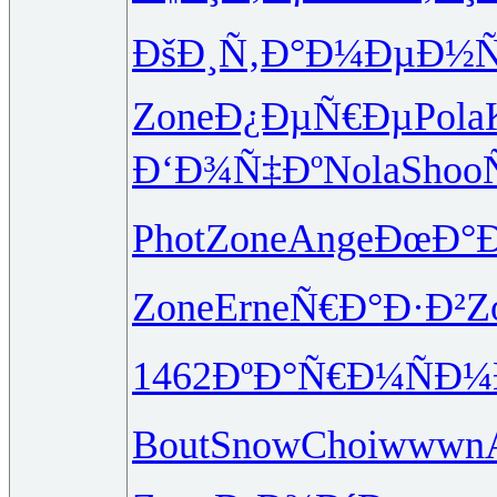
ÐšÐ¸Ñ‚Ð°
Ð¼ÐµÐ½Ñ
Zone
Ð¿ÐµÑ€Ðµ
Pola
Ð‘Ð¾Ñ‡Ðº
Nola
Shoo
Phot
Zone
Ange
ÐœÐ°Ð
Zone
Erne
Ñ€Ð°Ð·Ð²
Z
1462
ÐºÐ°Ñ€Ð¼
ÑÐ¼
Bout
Snow
Choi
wwwn