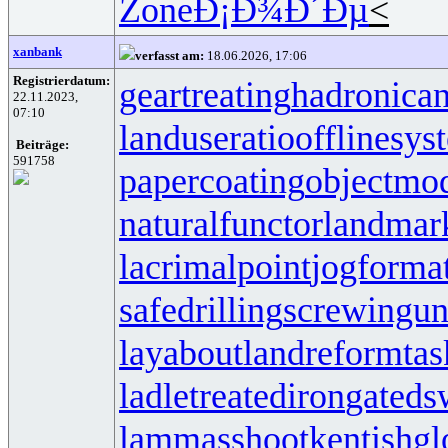
Zone
Ð¡Ð¾Ð´Ðµ
<
xanbank
verfasst am:
18.06.2026, 17:06
Registrierdatum:
geartreating
hadronican
22.11.2023,
07:10
landuseratio
offlinesys
Beiträge:
591758
papercoating
objectmo
naturalfunctor
landmar
lacrimalpoint
jogforma
safedrilling
screwingun
layabout
landreform
ta
ladletreatediron
gateds
lammasshoot
kentishgl