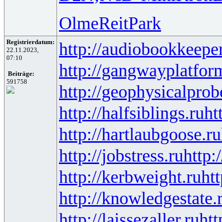
Olme
Reit
Park
Registrierdatum:
http://audiobookkeeper
22.11.2023,
07:10
http://gangwayplatfor
Beiträge:
591758
http://geophysicalprob
http://halfsiblings.ru
ht
http://hartlaubgoose.ru
http://jobstress.ru
http:
http://kerbweight.ru
htt
http://knowledgestate.
http://laissezaller.ru
htt