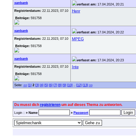
xanbank
verfasst am:
17.04.2024, 20:21
Registrierdatum:
22.11.2023, 07:10
Henr
Beiträge:
591758
xanbank
verfasst am:
17.04.2024, 20:22
Registrierdatum:
22.11.2023, 07:10
MPEG
Beiträge:
591758
xanbank
verfasst am:
17.04.2024, 20:23
Registrierdatum:
22.11.2023, 07:10
Inte
Beiträge:
591758
Seite:
<<
[1]
2
[3]
[4]
[5]
[6]
[7]
[8]
[9]
[10]
..
[12]
[13]
>>
Du musst dich
registrieren
um auf dieses Thema zu antworten.
Login ::
» Name
»
Passwort