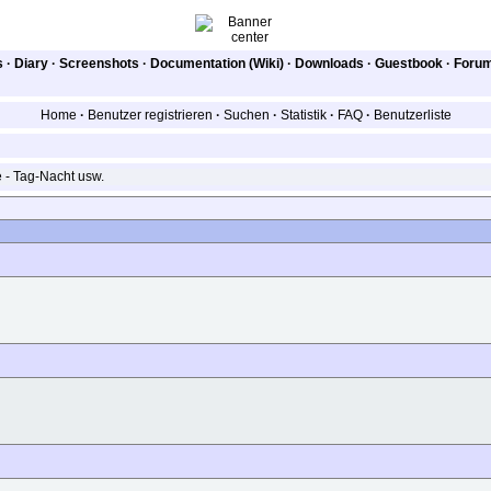
s
·
Diary
·
Screenshots
·
Documentation (Wiki)
·
Downloads
·
Guestbook
·
Foru
Home
·
Benutzer registrieren
·
Suchen
·
Statistik
·
FAQ
·
Benutzerliste
- Tag-Nacht usw.