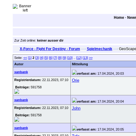
Home
·
New
Zur Zeit online:
keiner ausser dir
X-Force - Fight For Destiny - Forum
—›
Spielmechanik
—›
GeoScape 
Seite:
<<
[1]
2
[3]
[4]
[5]
[6]
[7]
[8]
[9]
[10]
..
[12]
[13]
>>
Autor
Mitteilung
xanbank
verfasst am:
17.04.2024, 20:03
Registrierdatum:
22.11.2023, 07:10
Orie
Beiträge:
591758
xanbank
verfasst am:
17.04.2024, 20:04
Registrierdatum:
22.11.2023, 07:10
John
Beiträge:
591758
xanbank
verfasst am:
17.04.2024, 20:05
Registrierdatum:
22.11.2023, 07:10