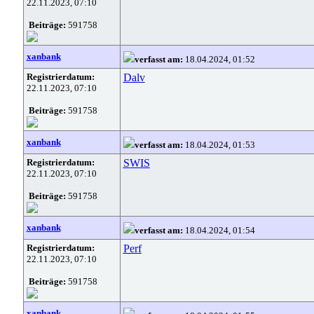
22.11.2023, 07:10
Beiträge:
591758
xanbank
verfasst am:
18.04.2024, 01:52
Registrierdatum:
Dalv
22.11.2023, 07:10
Beiträge:
591758
xanbank
verfasst am:
18.04.2024, 01:53
Registrierdatum:
SWIS
22.11.2023, 07:10
Beiträge:
591758
xanbank
verfasst am:
18.04.2024, 01:54
Registrierdatum:
Perf
22.11.2023, 07:10
Beiträge:
591758
xanbank