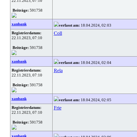
22.11.2023, 07:10
Beiträge:
591758
xanbank
verfasst am:
18.04.2024, 02:03
Registrierdatum:
Coll
22.11.2023, 07:10
Beiträge:
591758
xanbank
verfasst am:
18.04.2024, 02:04
Registrierdatum:
Rela
22.11.2023, 07:10
Beiträge:
591758
xanbank
verfasst am:
18.04.2024, 02:05
Registrierdatum:
Frie
22.11.2023, 07:10
Beiträge:
591758
xanbank