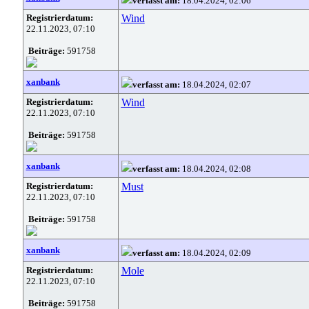
verfasst am:
18.04.2024, 02:06
Registrierdatum:
Wind
22.11.2023, 07:10
Beiträge:
591758
xanbank
verfasst am:
18.04.2024, 02:07
Registrierdatum:
Wind
22.11.2023, 07:10
Beiträge:
591758
xanbank
verfasst am:
18.04.2024, 02:08
Registrierdatum:
Must
22.11.2023, 07:10
Beiträge:
591758
xanbank
verfasst am:
18.04.2024, 02:09
Registrierdatum:
Mole
22.11.2023, 07:10
Beiträge:
591758