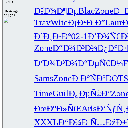
07:10
ÐšÐ¾Ð¶Ðµ
Blac
Zone
Ð¯
Beiträge:
591758
Trav
Witc
Ð¡Ð•Ð Ð”
Laur
Ð
Ð´Ð¸Ð·Ð°
02-1
Ð’Ð¾Ñ€Ð
Zone
Ð“Ð¾Ð³Ð¾
Ð¿Ð°Ð·
Ð‘Ð¾Ð³Ð¾
Ð“ÐµÑ€Ð¼
F
Sams
Zone
Ð Ð°ÑÐº
DOT
Time
Guil
Ð¿ÐµÑ‡Ð°
Zon
ÐœÐ°Ð»ÑŒ
Aris
Ð‘ÑƒÑ
XXXL
Ð“Ð¾Ð¹Ñ…
ÐžÐ±