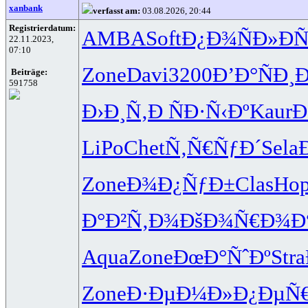
xanbank
verfasst am:
03.08.2026, 20:44
Registrierdatum:
AMBA
Soft
Ð¿Ð¾ÑÐ»
ÐÑ
22.11.2023,
07:10
Zone
Davi
3200
Ð’Ð°ÑÐ¸
Ð
Beiträge:
591758
Ð›Ð¸Ñ‚Ð
ÑÐ·Ñ‹Ðº
Kaur
Ð
LiPo
Chet
Ñ‚Ñ€ÑƒÐ´
Sela
Zone
Ð¾Ð¿ÑƒÐ±
Clas
Ho
Ð°Ð²Ñ‚Ð¾
ÐšÐ¾Ñ€Ð¾
Ð
Aqua
Zone
ÐœÐ°ÑˆÐº
Stra
Zone
Ð·ÐµÐ¼Ð»
Ð¿ÐµÑ