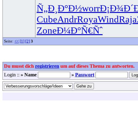
Ñ„Ð¸Ð°Ð½
worr
Ð¡Ð¾Ð´
Cube
Andr
Roya
Wind
Raja
Zone
Ð¼Ð°Ñ€Ñˆ
Seite:
<<
[1]
[2]
3
Du musst dich
registrieren
um auf dieses Thema zu antworten.
Login ::
» Name
»
Passwort