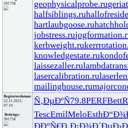
geophysicalprobe.ru
geria
591758
halfsiblings.ru
hallofresid
hartlaubgoose.ru
hatchhol
jobstress.ru
jogformation.
kerbweight.ru
kerrrotation
knowledgestate.ru
kondof
laissezaller.ru
lambdatransi
lasercalibration.ru
laserlen
mailinghouse.ru
majorcon
Registrierdatum:
Ñ‚ÐµÐºÑ
79.8
PERF
Bett
R
22.11.2023,
07:10
Tesc
Emil
Melo
Esth
Ð“Ð¾
Beiträge:
591758
ÐÐ°Ñ€Ð¸
Ð¡Ð¾Ð´Ðµ
Ð›Ð