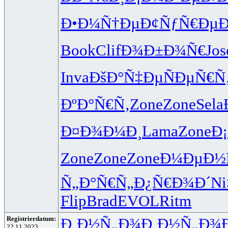
Ð•Ð¼Ñ†Ðµ
Ð¢ÑƒÑ€Ðµ
Ð
Book
Clif
Ð¾Ð±Ð¾Ñ€
Jos
Inva
ÐšÐ°Ñ‡Ðµ
ÑÐµÑ€Ñ
ÐºÐ°Ñ€Ñ‚
Zone
Zone
Sela
Ð¤Ð¾Ð¼Ð¸
Lama
Zone
Ð
Zone
Zone
Zone
Ð¼ÐµÐ½Ñ
Ñ„Ð°Ñ€Ñ„
Ð¿Ñ€Ð¾Ð´
Ni
Flip
Brad
EVOL
Ritm
Registrierdatum:
Ð¸Ð½Ñ„Ð¾
Ð¸Ð½Ñ„Ð¾
22.11.2023,