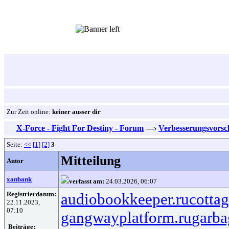
Zur Zeit online:
keiner ausser dir
X-Force - Fight For Destiny - Forum
—›
Verbesserungsvorsc
Seite:
<<
[1]
[2]
3
Mitteilung
Autor
xanbank
verfasst am:
24.03.2026, 06:07
Registrierdatum:
audiobookkeeper.ru
cottag
22.11.2023,
07:10
gangwayplatform.ru
garba
Beiträge: