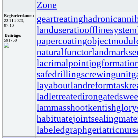
Zone
Registrierdatum:
geartreating
hadronicannih
22.11.2023,
07:10
landuseratio
offlinesystem
Beiträge:
papercoating
objectmodul
591758
naturalfunctor
landmarkse
lacrimalpoint
jogformatio
safedrilling
screwingunit
g
layabout
landreform
taskr
ladletreatediron
gatedswe
lammasshoot
kentishglory
habituate
jointsealingmate
labeledgraph
geriatricnurs