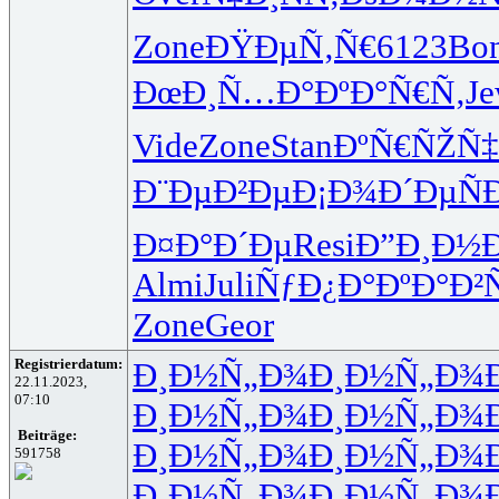
Zone
ÐŸÐµÑ‚Ñ€
6123
Bo
ÐœÐ¸Ñ…Ð°
ÐºÐ°Ñ€Ñ‚
J
Vide
Zone
Stan
ÐºÑ€ÑŽÑ‡
Ð¨ÐµÐ²Ðµ
Ð¡Ð¾Ð´Ðµ
Ñ
Ð¤Ð°Ð´Ðµ
Resi
Ð”Ð¸Ð½Ð
Almi
Juli
ÑƒÐ¿Ð°Ðº
Ð°Ð²
Zone
Geor
Registrierdatum:
Ð¸Ð½Ñ„Ð¾
Ð¸Ð½Ñ„Ð¾
22.11.2023,
07:10
Ð¸Ð½Ñ„Ð¾
Ð¸Ð½Ñ„Ð¾
Beiträge:
Ð¸Ð½Ñ„Ð¾
Ð¸Ð½Ñ„Ð¾
591758
Ð¸Ð½Ñ„Ð¾
Ð¸Ð½Ñ„Ð¾