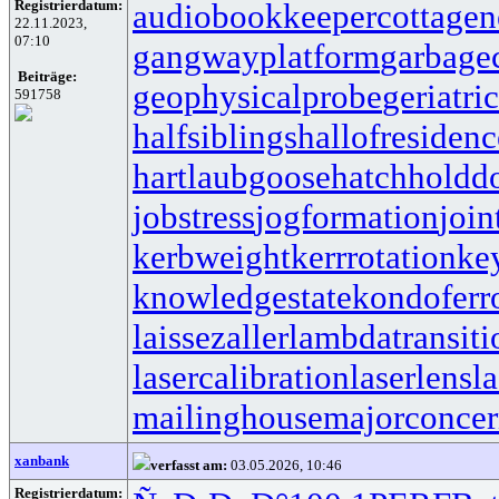
Registrierdatum:
audiobookkeeper
cottagen
22.11.2023,
07:10
gangwayplatform
garbage
Beiträge:
geophysicalprobe
geriatri
591758
halfsiblings
hallofresidenc
hartlaubgoose
hatchholdd
jobstress
jogformation
join
kerbweight
kerrrotation
ke
knowledgestate
kondoferr
laissezaller
lambdatransiti
lasercalibration
laserlens
l
mailinghouse
majorconce
xanbank
verfasst am:
03.05.2026, 10:46
Registrierdatum: