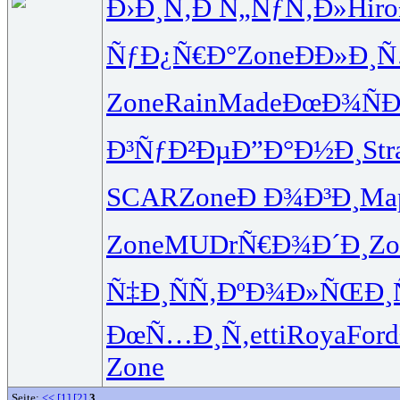
Ð›Ð¸Ñ‚Ð
Ñ„ÑƒÑ‚Ð»
Hiro
ÑƒÐ¿Ñ€Ð°
Zone
ÐÐ»Ð¸
Zone
Rain
Made
ÐœÐ¾ÑÐ
Ð³ÑƒÐ²Ðµ
Ð”Ð°Ð½Ð¸
Str
SCAR
Zone
Ð Ð¾Ð³Ð¸
Ma
Zone
MUDr
Ñ€Ð¾Ð´Ð¸
Zo
Ñ‡Ð¸ÑÑ‚
ÐºÐ¾Ð»ÑŒ
Ð¸
ÐœÑ…Ð¸Ñ‚
etti
Roya
Ford
Zone
Seite:
<<
[1]
[2]
3