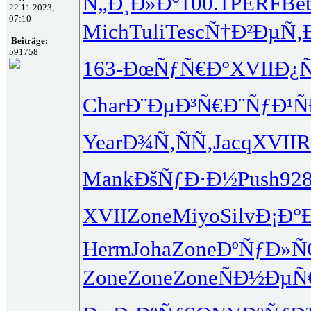
Ñ„Ð¸Ð»Ð°
100.1
PERF
Bet
22.11.2023,
07:10
Mich
Tuli
Tesc
Ñ†Ð²ÐµÑ‚
Beiträge:
591758
163-
ÐœÑƒÑ€Ð°
XVII
Ð¿Ñ
Char
Ð¨ÐµÐ³Ñ€
Ð¨ÑƒÐ¹Ñ
Year
Ð¾Ñ‚ÑÑ‚
Jacq
XVII
R
Mank
ÐšÑƒÐ·Ð½
Push
92
XVII
Zone
Miyo
Silv
Ð¡Ð°
Herm
Joha
Zone
ÐºÑƒÐ»
Zone
Zone
Zone
ÑÐ½ÐµÑ