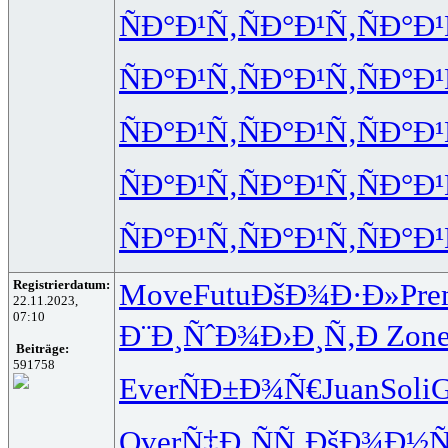
ÑÐ°Ð¹Ñ‚
ÑÐ°Ð¹Ñ‚
ÑÐ°Ð¹
ÑÐ°Ð¹Ñ‚
ÑÐ°Ð¹Ñ‚
ÑÐ°Ð¹
ÑÐ°Ð¹Ñ‚
ÑÐ°Ð¹Ñ‚
ÑÐ°Ð¹
ÑÐ°Ð¹Ñ‚
ÑÐ°Ð¹Ñ‚
ÑÐ°Ð¹
ÑÐ°Ð¹Ñ‚
ÑÐ°Ð¹Ñ‚
ÑÐ°Ð¹
Registrierdatum:
Move
Futu
ÐšÐ¾Ð·Ð»
Pr
22.11.2023,
07:10
Ð¨Ð¸ÑˆÐ¾
Ð›Ð¸Ñ‚Ð
Zon
Beiträge:
591758
Ever
ÑÐ±Ð¾Ñ€
Juan
Soli
G
Over
Ñ‡Ð¸ÑÑ‚
ÐšÐ¾Ð½Ñ