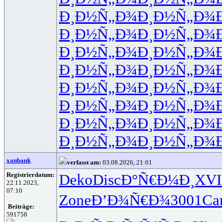
Ð¸Ð½Ñ„Ð¾
Ð¸Ð½Ñ„Ð¾
Ð¸Ð½Ñ„Ð¾
Ð¸Ð½Ñ„Ð¾
Ð¸Ð½Ñ„Ð¾
Ð¸Ð½Ñ„Ð¾
Ð¸Ð½Ñ„Ð¾
Ð¸Ð½Ñ„Ð¾
Ð¸Ð½Ñ„Ð¾
Ð¸Ð½Ñ„Ð¾
Ð¸Ð½Ñ„Ð¾
Ð¸Ð½Ñ„Ð¾
Ð¸Ð½Ñ„Ð¾
Ð¸Ð½Ñ„Ð¾
Ð¸Ð½Ñ„Ð¾
Ð¸Ð½Ñ„Ð¾
xanbank
verfasst am:
03.08.2026, 21:01
Registrierdatum:
Deko
Disc
Ð°Ñ€Ð¼Ð¸
XVI
22.11.2023,
07:10
Zone
Ð’Ð¾Ñ€Ð¾
3001
Ca
Beiträge:
591758