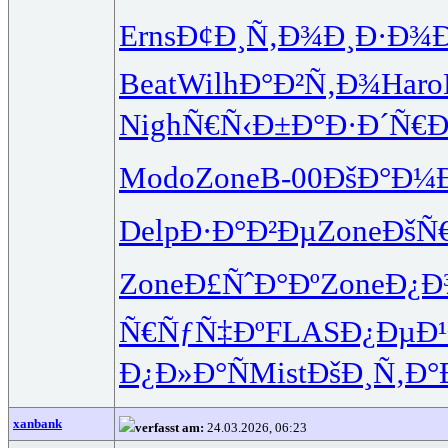
Erns
Ð¢Ð¸Ñ‚Ð¾
Ð¸Ð·Ð¾
Beat
Wilh
Ð°Ð²Ñ‚Ð¾
Haro
Nigh
Ñ€Ñ‹Ð±Ð°
Ð·Ð´Ñ€Ð
Modo
Zone
B-00
ÐšÐ°Ð¼
Delp
Ð·Ð°Ð²Ðµ
Zone
ÐšÑ€
Zone
Ð£ÑˆÐ°Ðº
Zone
Ð¿Ð
Ñ€ÑƒÑ‡Ðº
FLAS
Ð¿ÐµÐ¹
Ð¿Ð»Ð°Ñ
Mist
ÐšÐ¸Ñ‚Ð°
xanbank
verfasst am:
24.03.2026, 06:23