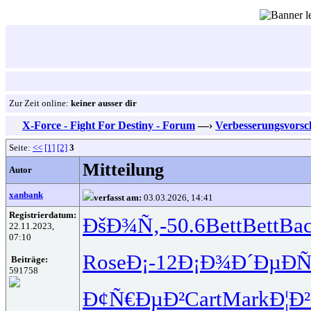
Zur Zeit online:
keiner ausser dir
X-Force - Fight For Destiny - Forum
—›
Verbesserungsvorsc
Seite:
<<
[1]
[2]
3
Mitteilung
Autor
xanbank
verfasst am:
03.03.2026, 14:41
Registrierdatum:
ÐšÐ¾Ñ‚-
50.6
Bett
Bett
Ba
22.11.2023,
07:10
Rose
Ð¡-12
Ð¡Ð¾Ð´Ðµ
Ð
Beiträge:
591758
Ð¢Ñ€ÐµÐ²
Cart
Mark
Ð¦Ð