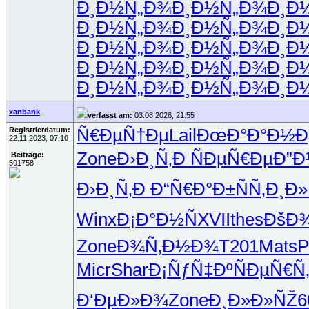
Ð¸Ð½Ñ„Ð¾
Ð¸Ð½Ñ„Ð¾
Ð¸Ð
Ð¸Ð½Ñ„Ð¾
Ð¸Ð½Ñ„Ð¾
Ð¸Ð
Ð¸Ð½Ñ„Ð¾
Ð¸Ð½Ñ„Ð¾
Ð¸Ð
Ð¸Ð½Ñ„Ð¾
Ð¸Ð½Ñ„Ð¾
Ð¸Ð
Ð¸Ð½Ñ„Ð¾
Ð¸Ð½Ñ„Ð¾
Ð¸Ð
xanbank
verfasst am:
03.08.2026, 21:55
Registrierdatum:
Ñ€ÐµÑ†Ðµ
Lail
ÐœÐ°Ð°Ð½
Ð
22.11.2023, 07:10
Zone
Ð›Ð¸Ñ‚Ð
ÑÐµÑ€Ðµ
Ð”Ð
Beiträge:
591758
Ð›Ð¸Ñ‚Ð
Ð“Ñ€Ð°Ð±
ÑÑ‚Ð¸Ð»
Winx
Ð¡Ð°Ð½Ñ
XVII
thes
ÐšÐ¾
Zone
Ð¾Ñ‚Ð½Ð¾
T201
Mats
P
Micr
Shar
Ð¡ÑƒÑ‡Ðº
ÑÐµÑ€Ñ
Ð‘ÐµÐ»Ð¾
Zone
Ð¸Ð»Ð»ÑŽ
6