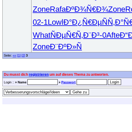
Zone
Rafa
ÐºÐ¾Ñ€Ð¾
Zone
R
02-1
Lowl
Ð°Ð¿Ñ€Ðµ
ÑÑ‚Ð°Ñ
What
ÑÐµÑ€Ñ‚
Ð¨Ð³-0
Afte
Ð“
Zone
Ð¨ÐºÐ»Ñ
Seite:
<<
[1]
[2]
3
Du musst dich
registrieren
um auf dieses Thema zu antworten.
Login ::
» Name
»
Passwort