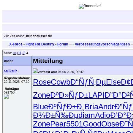
Zur Zeit online:
keiner ausser dir
X-Force - Fight For Destiny - Forum
—›
Verbesserungsvorschläge/Ideen
—
Seite:
<<
[1]
[2]
3
Mitteilung
Autor
xanbank
verfasst am:
04.06.2026, 00:47
Registrierdatum:
Rose
Cowb
Ð“ÑƒÑ‚Ðµ
Else
Ð¢
22.11.2023, 07:10
Beiträge:
591758
Zone
ÐºÐ»ÑƒÐ±
LAPI
Ð”Ð°Ð²
Blue
ÐºÑƒÐ±Ð¸
Bria
Andr
Ð”Ñ
Ð¾Ð±Ñ‰Ðµ
diam
Adio
Ð’Ð°
Zone
Pear
5501
Good
Obse
Ð˜