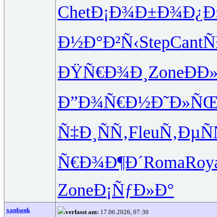
Chet
Ð¡Ð¾Ð±Ð¾
Ð¿Ð
Ð½Ð°Ð²Ñ‹
Step
Cant
Ñ
ÐŸÑ€Ð¾Ð¸
Zone
ÐÐ
Ð”Ð¾Ñ€Ð½
Ð˜Ð»ÑŒ
Ñ‡Ð¸ÑÑ‚
Fleu
Ñ‚ÐµÑ
Ñ€Ð¾Ð¶Ð´
Roma
Roy
Zone
Ð¡ÑƒÐ»Ð°
xanbank
verfasst am:
17.06.2026, 07:30