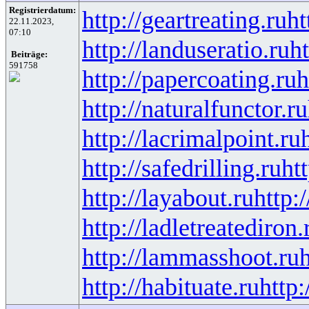
Registrierdatum:
http://geartreating.ru
ht
22.11.2023,
07:10
http://landuseratio.ru
ht
Beiträge:
591758
http://papercoating.ru
h
http://naturalfunctor.ru
http://lacrimalpoint.ru
http://safedrilling.ru
ht
http://layabout.ru
http:
http://ladletreatediron.
http://lammasshoot.ru
h
http://habituate.ru
http: