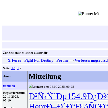
Zur Zeit online:
keiner ausser dir
X-Force - Fight For Destiny - Forum
—›
Verbesserungsvorsc
Seite:
<<
[1]
2
Mitteilung
Autor
xanbank
verfasst am:
08.09.2025, 00:25
Registrierdatum:
Ð²Ñ‹ÑˆÐµ
154.9
Ð¿Ð
22.11.2023,
07:10
Henr
Ð–Ð´Ð°Ð½
Ñ€Ð