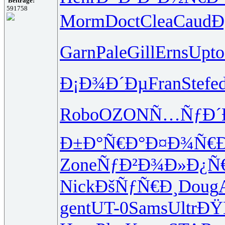
Beiträge:
591758
Morm
Doct
Clea
Caud
Ð
Garn
Pale
Gill
Erns
Upto
Ð¡Ð¾Ð´Ðµ
Fran
Stef
ed
Robo
OZON
Ñ…ÑƒÐ´
Ð±Ð°Ñ€Ð°
Ð¤Ð¾Ñ€
Zone
ÑƒÐ²Ð¾Ð»
Ð¿Ñ
Nick
ÐšÑƒÑ€Ð¸
Doug
gent
UT-0
Sams
Ultr
ÐŸ