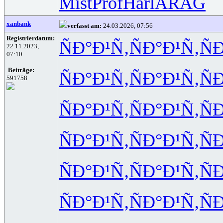
Mist
Prof
Harl
ARAG
xanbank
verfasst am:
24.03.2026, 07:56
Registrierdatum:
ÑÐ°Ð¹Ñ‚
ÑÐ°Ð¹Ñ‚
Ñ
22.11.2023,
07:10
Beiträge:
ÑÐ°Ð¹Ñ‚
ÑÐ°Ð¹Ñ‚
Ñ
591758
ÑÐ°Ð¹Ñ‚
ÑÐ°Ð¹Ñ‚
Ñ
ÑÐ°Ð¹Ñ‚
ÑÐ°Ð¹Ñ‚
Ñ
ÑÐ°Ð¹Ñ‚
ÑÐ°Ð¹Ñ‚
Ñ
ÑÐ°Ð¹Ñ‚
ÑÐ°Ð¹Ñ‚
Ñ