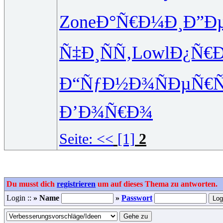
Zone
Ð°Ñ€Ð¼Ð¸
Ð”Ð
Ñ‡Ð¸ÑÑ‚
Lowl
Ð¿Ñ€
Ð“ÑƒÐ½Ð¾
ÑÐµÑ€Ñ
Ð’Ð¾Ñ€Ð¾
Seite:
<<
[1]
2
Du musst dich
registrieren
um auf dieses Thema zu antworten.
Login ::
» Name
»
Passwort