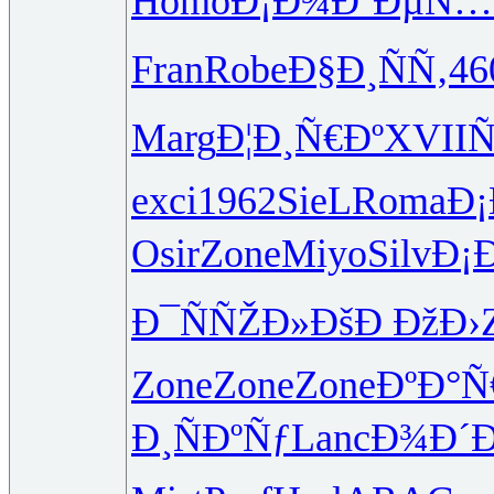
Homo
Ð¡Ð¾Ð´Ðµ
Ñ…
Fran
Robe
Ð§Ð¸ÑÑ‚
46
Marg
Ð¦Ð¸Ñ€Ðº
XVII
Ñ
exci
1962
SieL
Roma
Ð
Osir
Zone
Miyo
Silv
Ð¡
Ð¯ÑÑŽÐ»
ÐšÐ ÐžÐ›
Zone
Zone
Zone
ÐºÐ°Ñ
Ð¸ÑÐºÑƒ
Lanc
Ð¾Ð´