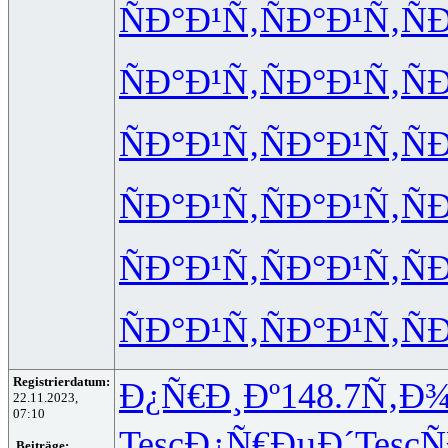
ÑÐ°Ð¹Ñ‚
ÑÐ°Ð¹Ñ‚
Ñ
ÑÐ°Ð¹Ñ‚
ÑÐ°Ð¹Ñ‚
Ñ
ÑÐ°Ð¹Ñ‚
ÑÐ°Ð¹Ñ‚
Ñ
ÑÐ°Ð¹Ñ‚
ÑÐ°Ð¹Ñ‚
Ñ
ÑÐ°Ð¹Ñ‚
ÑÐ°Ð¹Ñ‚
Ñ
ÑÐ°Ð¹Ñ‚
ÑÐ°Ð¹Ñ‚
Ñ
Registrierdatum:
Ð¿Ñ€Ð¸Ðº
148.7
Ñ‚Ð
22.11.2023,
07:10
Tesc
Ð¿Ñ€ÐµÐ´
Tesc
Ñ
Beiträge: