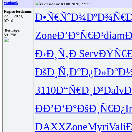
xanbank
verfasst am:
03.08.2026, 22:35
Registrierdatum:
Ð•Ñ€ÑˆÐ¾
ÐºÐ¾Ñ€Ð
22.11.2023,
07:10
Beiträge:
Zone
Ð’Ð°Ñ€Ð³
diam
Ð
591758
Ð›Ð¸Ñ‚Ð
Serv
ÐŸÑ€Ð
ÐšÐ¸Ñ‚Ð°
Ð¿Ð»Ð°Ð
3110
Ð“Ñ€Ð¸Ð³
Dalv
Ð
ÐÐ’Ð‘Ð°
ÐšÐ¸Ñ€Ð¿
I
DAXX
Zone
Myri
Vali
Ð