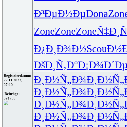
Ð³ÐµÐ½Ðµ
Dona
Zon
Zone
Zone
Zone
Ñ‡Ð¸Ñ
Ð¿Ð¸Ð¾Ð½
Scou
Ð½Ð
ÐšÐ¸Ñ‚Ð°
Ð¡Ð¾Ð´Ð
Registrierdatum:
Ð¸Ð½Ñ„Ð¾
Ð¸Ð½Ñ„
22.11.2023,
07:10
Ð¸Ð½Ñ„Ð¾
Ð¸Ð½Ñ„
Beiträge:
591758
Ð¸Ð½Ñ„Ð¾
Ð¸Ð½Ñ„
Ð¸Ð½Ñ„Ð¾
Ð¸Ð½Ñ„