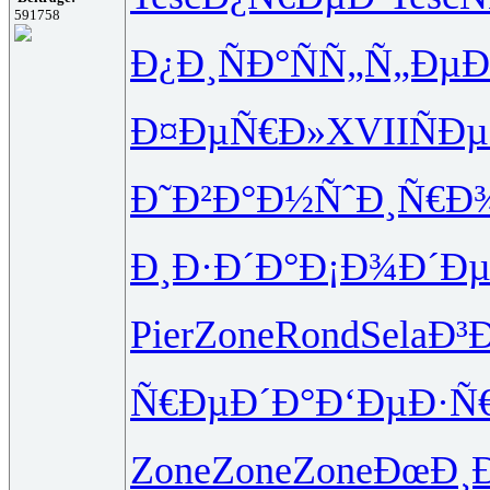
591758
Ð¿Ð¸ÑÐ°
ÑÑ„Ñ„Ðµ
Ð
Ð¤ÐµÑ€Ð»
XVII
ÑÐ
Ð˜Ð²Ð°Ð½
ÑˆÐ¸Ñ€Ð
Ð¸Ð·Ð´Ð°
Ð¡Ð¾Ð´Ð
Pier
Zone
Rond
Sela
Ð³
Ñ€ÐµÐ´Ð°
Ð‘ÐµÐ·Ñ
Zone
Zone
Zone
ÐœÐ¸