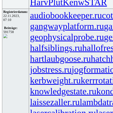
Harv
Plut
Kenw
STAR
Registrierdatum:
audiobookkeeper.ru
cot
22.11.2023,
07:10
gangwayplatform.ru
ga
Beiträge:
591758
geophysicalprobe.ru
ge
halfsiblings.ru
hallofre
hartlaubgoose.ru
hatch
jobstress.ru
jogformati
kerbweight.ru
kerrrotat
knowledgestate.ru
kond
laissezaller.ru
lambdatr
lasercalibration.ru
lase