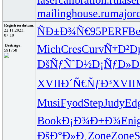
mailinghouse.ru
majorc
Registrierdatum:
ÑÐ±Ð¾Ñ€
95
PERF
Be
22.11.2023,
07:10
Mich
Cres
Curv
Ñ†Ð²Ð
Beiträge:
591758
ÐšÑƒÑˆÐ½
Ð¡ÑƒÐ»Ð
XVII
Ð´Ñ€ÑƒÐ³
XVII
Musi
Fyod
Step
Judy
Ed
Book
Ð¡Ð¾Ð±Ð¾
Eni
ÐšÐ°Ð»Ð¸
Zone
Zone
S