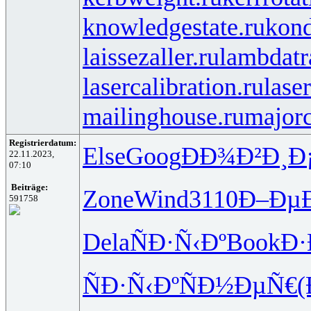
knowledgestate.ru
kond
laissezaller.ru
lambdatr
lasercalibration.ru
lase
mailinghouse.ru
majorc
Registrierdatum:
Else
Goog
ÐÐ¾Ð²Ð¸
Ð
22.11.2023,
07:10
Beiträge:
Zone
Wind
3110
Ð–Ðµ
591758
Dela
ÑÐ·Ñ‹Ðº
Book
Ð·
ÑÐ·Ñ‹Ðº
ÑÐ½ÐµÑ€
(