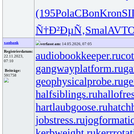
(195
Pola
CBon
Kron
SI
Ñ†Ð²ÐµÑ‚
Smal
AVT
xanbank
verfasst am:
14.05.2026, 07:05
Registrierdatum:
audiobookkeeper.ru
cot
22.11.2023,
07:10
gangwayplatform.ru
ga
Beiträge:
591758
geophysicalprobe.ru
ge
halfsiblings.ru
hallofre
hartlaubgoose.ru
hatch
jobstress.ru
jogformati
kerbweight.ru
kerrrotat