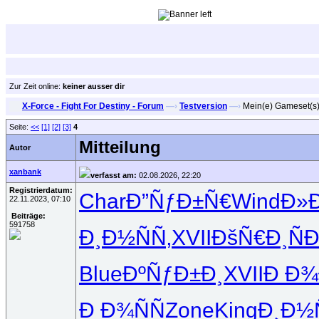
Zur Zeit online:
keiner ausser dir
X-Force - Fight For Destiny - Forum
—›
Testversion
—›
Mein(e) Gameset(s
Seite:
<<
[1]
[2]
[3]
4
Mitteilung
Autor
xanbank
verfasst am:
02.08.2026, 22:20
Registrierdatum:
Char
Ð”ÑƒÐ±Ñ€
Wind
Ð»Ð
22.11.2023, 07:10
Beiträge:
591758
Ð¸Ð½ÑÑ‚
XVII
ÐšÑ€Ð¸Ñ
Ð
Blue
ÐºÑƒÐ±Ð¸
XVII
Ð Ð¾
Ð Ð¾ÑÑ
Zone
King
Ð¸Ð½