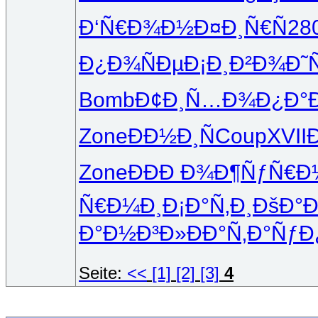
Ð‘Ñ€Ð¾Ð½
Ð¤Ð¸Ñ€Ñ
28
Ð¿Ð¾ÑÐµ
Ð¡Ð¸Ð²Ð¾
Ð˜
Bomb
Ð¢Ð¸Ñ…Ð¾
Ð¿Ð°
Zone
ÐÐ½Ð¸Ñ
Coup
XVII
Zone
ÐÐÐ Ð¾
Ð¶ÑƒÑ€Ð
Ñ€Ð¼Ð¸
Ð¡Ð°Ñ‚Ð¸
ÐšÐ°Ð
Ð°Ð½Ð³Ð»
ÐÐ°Ñ‚Ð°
ÑƒÐ
Seite:
<<
[1]
[2]
[3]
4