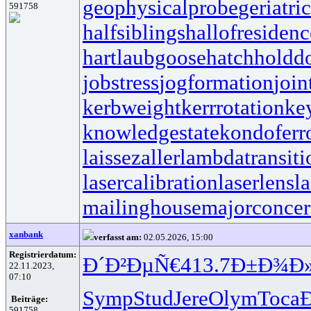
geophysicalprobe
geriatri
591758
halfsiblings
hallofresidenc
hartlaubgoose
hatchholdd
jobstress
jogformation
join
kerbweight
kerrrotation
ke
knowledgestate
kondoferr
laissezaller
lambdatransiti
lasercalibration
laserlens
l
mailinghouse
majorconce
xanbank
verfasst am:
02.05.2026, 15:00
Registrierdatum:
Ð´Ð²ÐµÑ€
413.7
Ð±Ð¾Ð
22.11.2023,
07:10
Symp
Stud
Jere
Olym
Toca
Beiträge:
591758