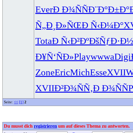
Ever
Ð Ð¾ÑÑ
Ð¨Ð°Ð±Ð°
Ñ„Ð¸Ð»ÑŒ
Ð Ñ‹Ð¼Ð°
XV
Tota
Ð Ñ‹Ð²Ðº
ÐšÑƒÐ·Ð
Ð¥Ñ‘ÑÐ»
Play
wwwa
Digi
Zone
Eric
Mich
Esse
XVII
W
XVII
Ð²Ð¾ÑÑ‚
Ð Ð¾ÑÑ
P
Seite:
<<
[1]
2
Du musst dich
registrieren
um auf dieses Thema zu antworten.