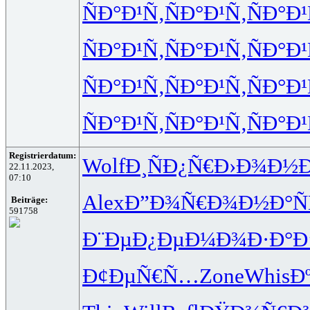
ÑÐ°Ð¹Ñ‚
ÑÐ°Ð¹Ñ‚
ÑÐ°Ð¹
ÑÐ°Ð¹Ñ‚
ÑÐ°Ð¹Ñ‚
ÑÐ°Ð¹
ÑÐ°Ð¹Ñ‚
ÑÐ°Ð¹Ñ‚
ÑÐ°Ð¹
ÑÐ°Ð¹Ñ‚
ÑÐ°Ð¹Ñ‚
ÑÐ°Ð¹
Registrierdatum:
Wolf
Ð¸ÑÐ¿Ñ€
Ð›Ð¾Ð½Ð
22.11.2023,
07:10
Alex
Ð”Ð¾Ñ€Ð¾
Ð½Ð°Ñ
Beiträge:
591758
Ð¨ÐµÐ¿Ðµ
Ð¼Ð¾Ð·Ð°
Ð
Ð¢ÐµÑ€Ñ…
Zone
Whis
Ð