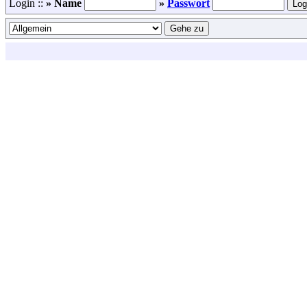
Login ::
» Name
»
Passwort