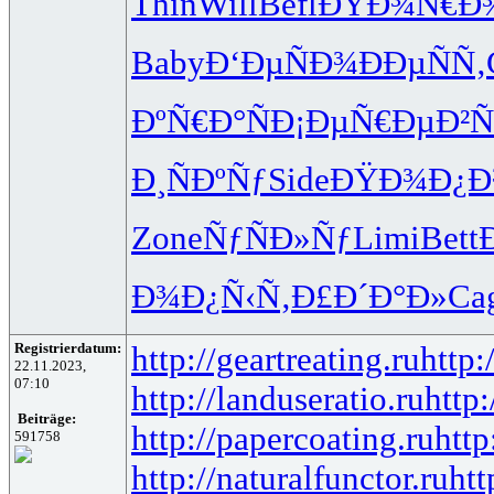
Thin
Will
Befl
ÐŸÐ¾Ñ€Ð
Baby
Ð‘ÐµÑÐ¾
ÐÐµÑÑ‚
ÐºÑ€Ð°Ñ
Ð¡ÐµÑ€Ðµ
Ð²Ñ
Ð¸ÑÐºÑƒ
Side
ÐŸÐ¾Ð¿Ð
Zone
ÑƒÑÐ»Ñƒ
Limi
Bett
Ð¾Ð¿Ñ‹Ñ‚
Ð£Ð´Ð°Ð»
Ca
Registrierdatum:
http://geartreating.ru
http:
22.11.2023,
07:10
http://landuseratio.ru
http:
Beiträge:
http://papercoating.ru
http
591758
http://naturalfunctor.ru
htt