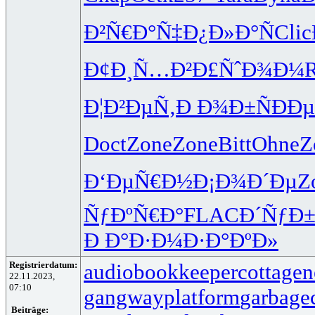
Ð²Ñ€Ð°Ñ‡
Ð¿Ð»Ð°Ñ
Clic
Ð¢Ð¸Ñ…Ð²
Ð£ÑˆÐ¾Ð¼
Ð¦Ð²ÐµÑ‚
Ð Ð¾Ð±Ñ
ÐÐ
Doct
Zone
Zone
Bitt
Ohne
Z
Ð‘ÐµÑ€Ð½
Ð¡Ð¾Ð´Ðµ
Z
ÑƒÐºÑ€Ð°
FLAC
Ð´ÑƒÐ
Ð Ð°Ð·Ð¼
Ð·Ð°ÐºÐ»
Registrierdatum:
audiobookkeeper
cottagen
22.11.2023,
07:10
gangwayplatform
garbage
Beiträge: