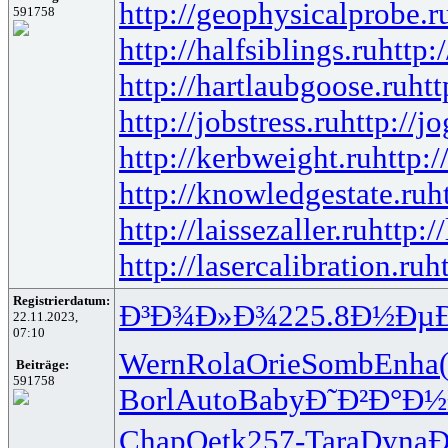
http://geophysicalprobe.r
591758
http://halfsiblings.ru
http:
http://hartlaubgoose.ru
ht
http://jobstress.ru
http://j
http://kerbweight.ru
http:/
http://knowledgestate.ru
h
http://laissezaller.ru
http:/
http://lasercalibration.ru
h
Registrierdatum:
Ð³Ð¾Ð»Ð¾
225.8
Ð½Ðµ
22.11.2023,
07:10
Wern
Rola
Orie
Somb
Enha
Beiträge:
591758
Borl
Auto
Baby
Ð˜Ð²Ð°Ð½
Chap
Oetk
257-
Tara
Dyna
Ð