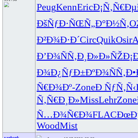
Peug
Kenn
Eric
Ð¡Ñ‚Ñ€Ðµ
ÐšÑƒÐ·ÑŒ
Ñ„Ð°Ð½Ñ‚
O
Ð²Ð¾Ð·Ð´
Circ
Quik
Osir
A
Ð’Ð¾ÑÑ‚
Ð¸Ð»Ð»ÑŽ
Ð¡
Ð¾Ð¿ÑƒÐ±
ÐºÐ¾ÑÑ‚
Ð•
Ñ€Ð¾Ðº-
Zone
Ð ÑƒÑ‚Ñ‹
Ñ‚Ñ€Ð¸Ð»
Miss
Lehr
Zone
Ñ…Ð¾Ñ€Ð¾
FLAC
ÐœÐ
Wood
Mist
xanbank