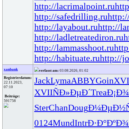
http://lacrimalpoint.ru
htt
http://safedrilling.ru
http:
http://layabout.ru
http://l
http://ladletreatediron.ru
h
http://lammasshoot.ru
http
http://habituate.ru
http://j
xanbank
verfasst am:
03.08.2026, 01:02
Registrierdatum:
Jack
Lyma
ABBY
Goin
XVI
22.11.2023,
07:10
XVII
ÑÐ»ÐµÐ´
Trea
Ð¡Ð¾
Beiträge:
591758
Ster
Chan
Doug
Ð¼ÐµÐ½Ñ
0124
Mund
Intr
Ð·Ð°ÐºÐ¾