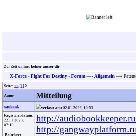
Zur Zeit online:
keiner ausser dir
X-Force - Fight For Destiny - Forum
—›
Allgemein
—›
Patent
Seite:
<<
[1]
2
Mitteilung
Autor
xanbank
verfasst am:
02.01.2026, 10:53
Registrierdatum:
http://audiobookkeeper.ru
22.11.2023,
07:10
http://gangwayplatform.r
Beiträge: