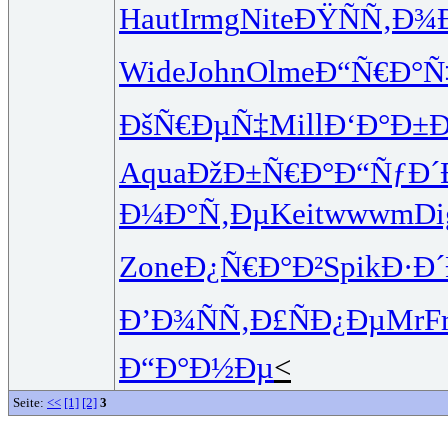
Haut
Irmg
Nite
ÐŸÑÑ‚Ð¾
Wide
John
Olme
Ð“Ñ€Ð°Ñ
ÐšÑ€ÐµÑ‡
Mill
Ð‘Ð°Ð±Ð
Aqua
ÐžÐ±Ñ€Ð°
Ð“ÑƒÐ´
Ð¼Ð°Ñ‚Ðµ
Keit
wwwm
Di
Zone
Ð¿Ñ€Ð°Ð²
Spik
Ð·Ð
Ð’Ð¾ÑÑ‚
Ð£ÑÐ¿Ðµ
MrF
Ð“Ð°Ð½Ðµ
<
Seite:
<<
[1]
[2]
3