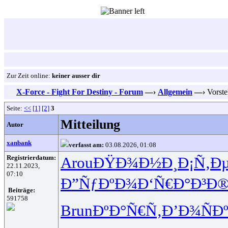
Zur Zeit online:
keiner ausser dir
X-Force - Fight For Destiny - Forum
—›
Allgemein
—›
Vorste
Seite:
<<
[1]
[2]
3
Mitteilung
Autor
xanbank
verfasst am:
03.08.2026, 01:08
Registrierdatum:
Arou
ÐŸÐ¾Ð½Ð¸
Ð¡Ñ‚Ð
22.11.2023,
07:10
Ð”ÑƒÐºÐ¾
Ð‘Ñ€Ð°Ð³
Ð®
Beiträge:
591758
Brun
ÐºÐ°Ñ€Ñ‚
Ð’Ð¾ÑÐ