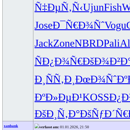
Ñ‡ÐµÑ‚Ñ‹
Ujun
Fish
W
Jose
Ð¯Ñ€Ð¾Ñˆ
Vogu
Jack
Zone
NBRD
Pali
Al
ÑÐ¿Ð¾Ñ€
ÐšÐ¾Ð²Ð
Ð¸ÑÑ‚Ð¸
ÐœÐ¾ÑˆÐº
ÐºÐ»ÐµÐ¹
KOSS
Ð¿Ð
ÐšÐ¸Ñ‚Ð°
ÐšÑƒÐ´Ñ€
xanbank
verfasst am:
01.01.2026, 21:50