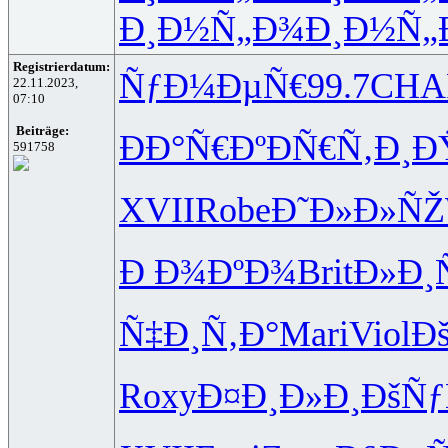
Ð¸Ð½Ñ„Ð¾
Ð¸Ð½Ñ„
Registrierdatum:
ÑƒÐ¼ÐµÑ€
99.7
CHA
22.11.2023,
07:10
Beiträge:
ÐÐ°Ñ€Ðº
ÐÑ€Ñ‚Ð¸
Ð
591758
XVII
Robe
Ð˜Ð»Ð»ÑŽ
Ð Ð¾ÐºÐ¾
Brit
Ð»Ð¸
Ñ‡Ð¸Ñ‚Ð°
Mari
Viol
Ð
Roxy
Ð¤Ð¸Ð»Ð¸
ÐšÑƒ