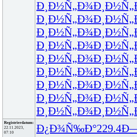
Ð¸Ð½Ñ„Ð¾
Ð¸Ð½Ñ„
Ð¸Ð½Ñ„Ð¾
Ð¸Ð½Ñ„
Ð¸Ð½Ñ„Ð¾
Ð¸Ð½Ñ„
Ð¸Ð½Ñ„Ð¾
Ð¸Ð½Ñ„
Ð¸Ð½Ñ„Ð¾
Ð¸Ð½Ñ„
Ð¸Ð½Ñ„Ð¾
Ð¸Ð½Ñ„
Ð¸Ð½Ñ„Ð¾
Ð¸Ð½Ñ„
Ð¸Ð½Ñ„Ð¾
Ð¸Ð½Ñ„
Ð¸Ð½Ñ„Ð¾
Ð¸Ð½Ñ„
Registrierdatum:
Ð¿Ð¾Ñ‰Ð°
229.4
Ð—
22.11.2023,
07:10