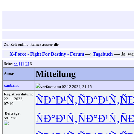
Zur Zeit online:
keiner ausser dir
X-Force - Fight For Destiny - Forum
—›
Tagebuch
—›
Ja, war
Seite:
<<
[1]
[2]
3
Mitteilung
Autor
xanbank
verfasst am:
02.12.2024, 21:15
Registrierdatum:
ÑÐ°Ð¹Ñ‚
ÑÐ°Ð¹Ñ‚
Ñ
22.11.2023,
07:10
Beiträge:
ÑÐ°Ð¹Ñ‚
ÑÐ°Ð¹Ñ‚
Ñ
591758