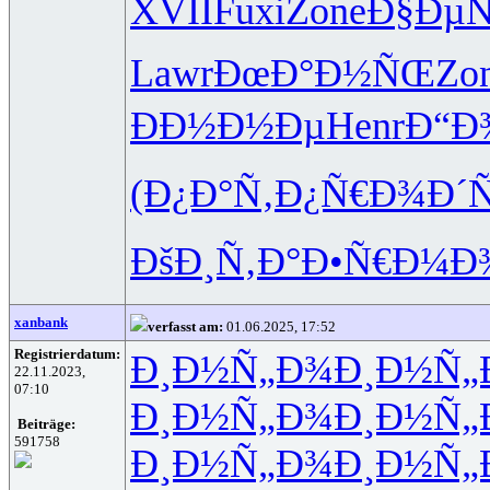
XVII
Fuxi
Zone
Ð§ÐµÑ
Lawr
ÐœÐ°Ð½ÑŒ
Zo
ÐÐ½Ð½Ðµ
Henr
Ð“Ð
(Ð¿Ð°Ñ‚
Ð¿Ñ€Ð¾Ð´
ÐšÐ¸Ñ‚Ð°
Ð•Ñ€Ð¼Ð
xanbank
verfasst am:
01.06.2025, 17:52
Registrierdatum:
Ð¸Ð½Ñ„Ð¾
Ð¸Ð½Ñ„
22.11.2023,
07:10
Ð¸Ð½Ñ„Ð¾
Ð¸Ð½Ñ„
Beiträge:
591758
Ð¸Ð½Ñ„Ð¾
Ð¸Ð½Ñ„