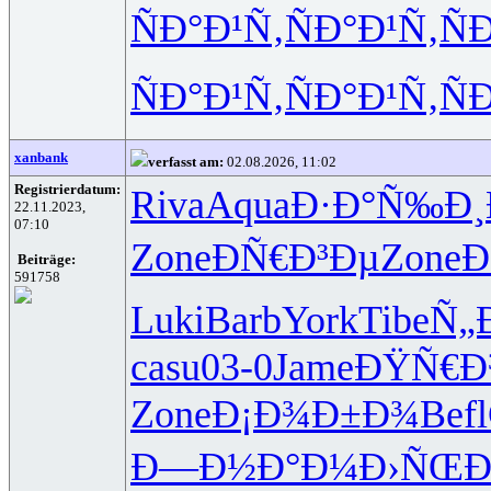
ÑÐ°Ð¹Ñ‚
ÑÐ°Ð¹Ñ‚
Ñ
ÑÐ°Ð¹Ñ‚
ÑÐ°Ð¹Ñ‚
Ñ
xanbank
verfasst am:
02.08.2026, 11:02
Registrierdatum:
Riva
Aqua
Ð·Ð°Ñ‰Ð¸
22.11.2023,
07:10
Zone
ÐÑ€Ð³Ðµ
Zone
Ð
Beiträge:
591758
Luki
Barb
York
Tibe
Ñ„
casu
03-0
Jame
ÐŸÑ€
Zone
Ð¡Ð¾Ð±Ð¾
Befl
Ð—Ð½Ð°Ð¼
Ð›ÑŒÐ