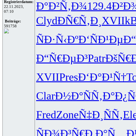
Registrierdatum:
Ð°Ð²Ñ‚Ð¾
129.4
Ð²Ð
22.11.2023,
07:10
Clyd
ÐÑ€Ñ‚Ð¸
XVII
kB
Beiträge:
591758
ÑÐ·Ñ‹Ðº
Ð‘ÑÐ¹Ðµ
Ð
Ð“Ñ€ÐµÐ³
Patr
ÐšÑ€Ð
XVII
Pres
Ð‘Ð°Ð¹Ñ†
T
Clar
Ð½Ð°ÑÑ‚
Ð°Ð¿Ñ
Fred
Zone
Ñ‡Ð¸ÑÑ‚
El
ÑÐ¾Ð³Ñ€
Ð Ð°Ñ…Ð