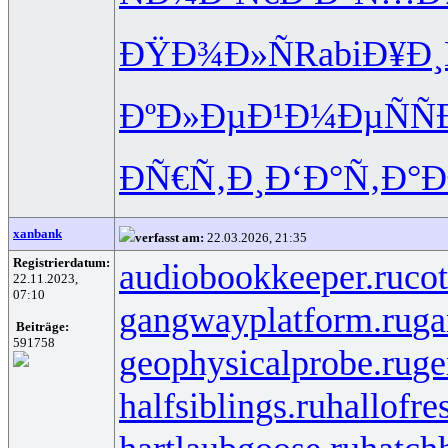
ÐŸÐ¾Ð»Ñ
Rabi
Ð¥Ð¸
ÐºÐ»ÐµÐ¹
Ð¼ÐµÑÑ
ÐÑ€Ñ‚Ð¸
Ð‘Ð°Ñ‚Ð°
Ð
xanbank
verfasst am:
22.03.2026, 21:35
Registrierdatum:
audiobookkeeper.ru
cot
22.11.2023,
07:10
gangwayplatform.ru
ga
Beiträge:
591758
geophysicalprobe.ru
ge
halfsiblings.ru
hallofre