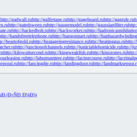
u
http://gadwall.ru
http://gaffertape.ru
http://gageboard.ru
http://gagrule.ru
h
rn.ru
http://gatedsweep.ru
http://gaugemodel.ru
http://gaussianfilter.ru
http
uate.ru
http://hackedbolt.ru
http://hackworker.ru
http://hadronicannihilatio
http://handsfreetelephone.ru
http://hangonpart.ru
http://haphazardwinding
tp://heartofgold.ru
http://heatageingresistance.ru
http://heatinggas.ru
http:/
atcher.ru
http://junctionofchannels.ru
http://justiciablehomicide.ru
http://j
ru
http://kilowattsecond.ru
http://kingweakfish.ru
http://kinozones.ru
http:/
bourleasing.ru
http://laburnumtree.ru
http://lacingcourse.ru
http://lacrimalp
orporal.ru
http://lancingdie.ru
http://landingdoor.ru
http://landmarksensor.
µÐ¿Ð»
ÑÐ¸Ð¼Ð¼