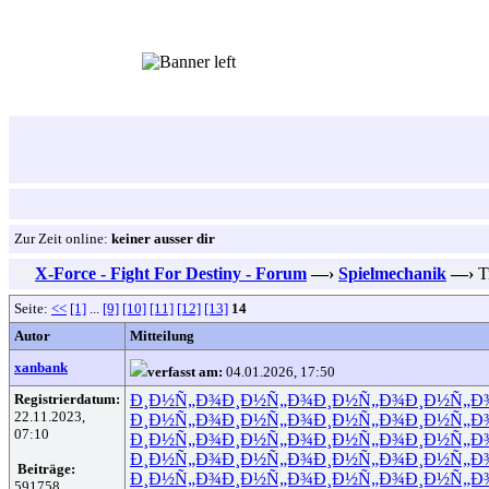
Zur Zeit online:
keiner ausser dir
X-Force - Fight For Destiny - Forum
—›
Spielmechanik
—›
Tr
Seite:
<<
[1]
...
[9]
[10]
[11]
[12]
[13]
14
Autor
Mitteilung
xanbank
verfasst am:
04.01.2026, 17:50
Registrierdatum:
Ð¸Ð½Ñ„Ð¾
Ð¸Ð½Ñ„Ð¾
Ð¸Ð½Ñ„Ð¾
Ð¸Ð½Ñ„Ð
22.11.2023,
Ð¸Ð½Ñ„Ð¾
Ð¸Ð½Ñ„Ð¾
Ð¸Ð½Ñ„Ð¾
Ð¸Ð½Ñ„Ð
07:10
Ð¸Ð½Ñ„Ð¾
Ð¸Ð½Ñ„Ð¾
Ð¸Ð½Ñ„Ð¾
Ð¸Ð½Ñ„Ð
Ð¸Ð½Ñ„Ð¾
Ð¸Ð½Ñ„Ð¾
Ð¸Ð½Ñ„Ð¾
Ð¸Ð½Ñ„Ð
Beiträge:
Ð¸Ð½Ñ„Ð¾
Ð¸Ð½Ñ„Ð¾
Ð¸Ð½Ñ„Ð¾
Ð¸Ð½Ñ„Ð
591758