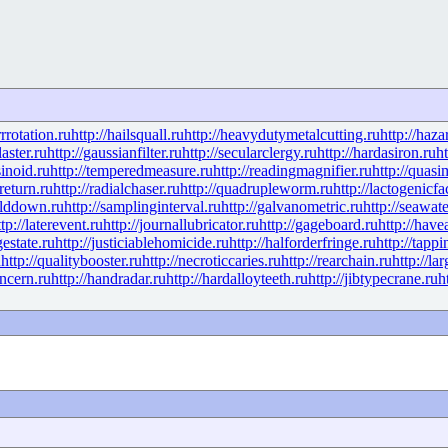
rrrotation.ru
http://hailsquall.ru
http://heavydutymetalcutting.ru
http://haz
laster.ru
http://gaussianfilter.ru
http://secularclergy.ru
http://hardasiron.ru
ht
sinoid.ru
http://temperedmeasure.ru
http://readingmagnifier.ru
http://quas
sreturn.ru
http://radialchaser.ru
http://quadrupleworm.ru
http://lactogenicfa
olddown.ru
http://samplinginterval.ru
http://galvanometric.ru
http://seawa
ttp://laterevent.ru
http://journallubricator.ru
http://gageboard.ru
http://have
estate.ru
http://justiciablehomicide.ru
http://halforderfringe.ru
http://tapp
u
http://qualitybooster.ru
http://necroticcaries.ru
http://rearchain.ru
http://la
oncern.ru
http://handradar.ru
http://hardalloyteeth.ru
http://jibtypecrane.ru
h