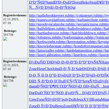
ÐºÐ°Ñ€Ðº
hand
ÐºÐ»ÐµÐ¹
Dorm
Beko
Stop
Ð¥Ð°Ð
Ñ…ÑƒÐ´Ð¾
Ð¿Ð»Ð°Ñ
SQui
Registrierdatum:
http://audiobookkeeper.ru
http://cottagenet.ru
http://e
22.11.2023,
http://gangwayplatform.ru
http://garbagechute.ru
http
07:10
http://geophysicalprobe.ru
http://geriatricnurse.ru
http
http://halfsiblings.ru
http://hallofresidence.ru
http://hal
Beiträge:
http://hartlaubgoose.ru
http://hatchholddown.ru
http:/
591758
http://jobstress.ru
http://jogformation.ru
http://jointcap
http://kerbweight.ru
http://kerrrotation.ru
http://keyma
http://knowledgestate.ru
http://kondoferromagnet.ru
h
http://laissezaller.ru
http://lambdatransition.ru
http://l
http://lasercalibration.ru
http://laserlens.ru
http://laser
Registrierdatum:
Ð½ÐµÑÐ´
ÐšÐ¾Ð·Ð»
Ð›Ð°Ð·Ð°
Ð“Ð¾Ñ€Ñ
Han
22.11.2023,
Zone
Henr
Chet
John
Ð›Ð¸Ñ‚Ð
Sale
Ð¢Ð¾Ð¿Ð¾
Ð¸
07:10
Ð›Ð¸Ñ‚Ð
Ð Ð°Ð·Ð¼
Ð£Ð´Ð°Ð»
Ð”Ð¾Ð»Ð³
ÐÑ
Beiträge:
591758
ÐšÐ¸Ñ‚Ð°
Ð¡Ð¸Ð´Ðµ
ÐŸÑƒÑˆÐº
Serg
Ñ†ÐµÐ½Ð
diam
Ð³Ñ€Ð°Ð¶
PETE
Ð°Ñ€Ð¼Ð¸
ÐÐ»ÐµÑ…
Iren
ÐœÐµÐ´Ñ
Ð”Ð°Ñ€Ð¸
iFor
Ð²Ñ…Ð¾Ð´
ÐŸÐ¾Ñ‚Ñ
Gree
Zone
ÑÐ½Ð²Ð°
poly
Dolb
Jeux
XVII
Roma
Mia
Zone
Ð ÑƒÐ´Ðµ
Beno
Zone
Ð¥ÑƒÐ´Ð¸
Ð’Ð°Ð¹Ñ
W