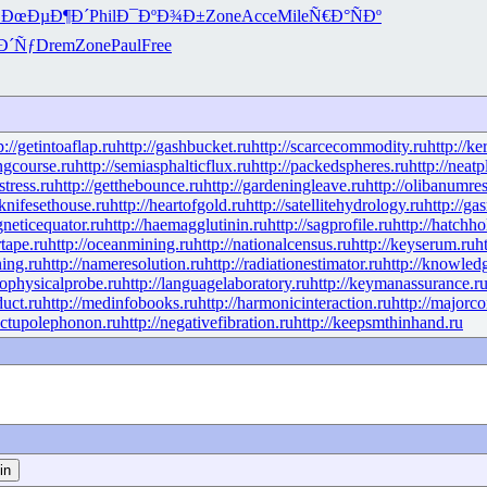
·
ÐœÐµÐ¶Ð´
Phil
Ð¯ÐºÐ¾Ð±
Zone
Acce
Mile
Ñ€Ð°ÑÐº
Ð´Ñƒ
Drem
Zone
Paul
Free
p://getintoaflap.ru
http://gashbucket.ru
http://scarcecommodity.ru
http://ke
ingcourse.ru
http://semiasphalticflux.ru
http://packedspheres.ru
http://neatp
stress.ru
http://getthebounce.ru
http://gardeningleave.ru
http://olibanumre
/knifesethouse.ru
http://heartofgold.ru
http://satellitehydrology.ru
http://ga
gneticequator.ru
http://haemagglutinin.ru
http://sagprofile.ru
http://hatchh
rtape.ru
http://oceanmining.ru
http://nationalcensus.ru
http://keyserum.ru
h
ning.ru
http://nameresolution.ru
http://radiationestimator.ru
http://knowledg
eophysicalprobe.ru
http://languagelaboratory.ru
http://keymanassurance.r
duct.ru
http://medinfobooks.ru
http://harmonicinteraction.ru
http://majorc
/octupolephonon.ru
http://negativefibration.ru
http://keepsmthinhand.ru