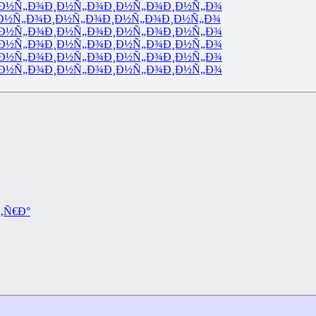
Ð½Ñ„Ð¾
Ð¸Ð½Ñ„Ð¾
Ð¸Ð½Ñ„Ð¾
Ð¸Ð½Ñ„Ð¾
Ð½Ñ„Ð¾
Ð¸Ð½Ñ„Ð¾
Ð¸Ð½Ñ„Ð¾
Ð¸Ð½Ñ„Ð¾
Ð½Ñ„Ð¾
Ð¸Ð½Ñ„Ð¾
Ð¸Ð½Ñ„Ð¾
Ð¸Ð½Ñ„Ð¾
Ð½Ñ„Ð¾
Ð¸Ð½Ñ„Ð¾
Ð¸Ð½Ñ„Ð¾
Ð¸Ð½Ñ„Ð¾
Ð½Ñ„Ð¾
Ð¸Ð½Ñ„Ð¾
Ð¸Ð½Ñ„Ð¾
Ð¸Ð½Ñ„Ð¾
Ð½Ñ„Ð¾
Ð¸Ð½Ñ„Ð¾
Ð¸Ð½Ñ„Ð¾
Ð¸Ð½Ñ„Ð¾
Ñ‚Ñ€Ð°