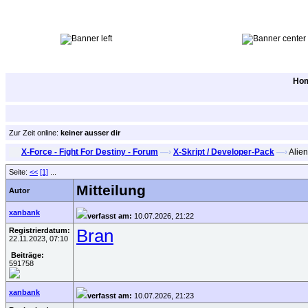
Ho
Zur Zeit online:
keiner ausser dir
X-Force - Fight For Destiny - Forum
—›
X-Skript / Developer-Pack
—›
Alien
Seite:
<<
[1]
...
Mitteilung
Autor
xanbank
verfasst am:
10.07.2026, 21:22
Registrierdatum:
Bran
22.11.2023, 07:10
Beiträge:
591758
xanbank
verfasst am:
10.07.2026, 21:23