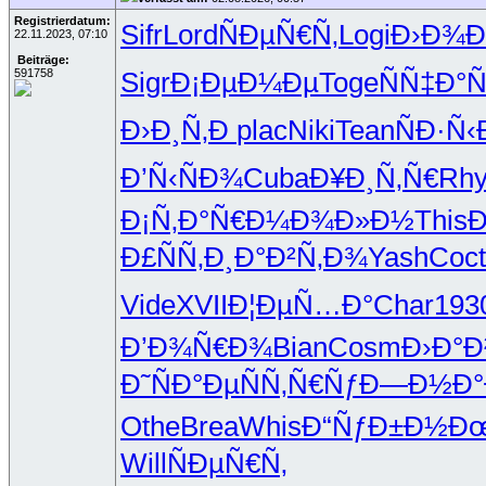
Registrierdatum:
Sifr
Lord
ÑÐµÑ€Ñ‚
Logi
Ð›Ð¾
22.11.2023, 07:10
Beiträge:
591758
Sigr
Ð¡ÐµÐ¼Ðµ
Toge
ÑÑ‡Ð°Ñ
Ð›Ð¸Ñ‚Ð
plac
Niki
Tean
ÑÐ·Ñ‹
Ð’Ñ‹ÑÐ¾
Cuba
Ð¥Ð¸Ñ‚Ñ€
Rhy
Ð¡Ñ‚Ð°Ñ€
Ð¼Ð¾Ð»Ð½
This
Ð
Ð£ÑÑ‚Ð¸
Ð°Ð²Ñ‚Ð¾
Yash
Coct
Vide
XVII
Ð¦ÐµÑ…Ð°
Char
193
Ð’Ð¾Ñ€Ð¾
Bian
Cosm
Ð›Ð°Ð
Ð˜ÑÐ°Ðµ
ÑÑ‚Ñ€Ñƒ
Ð—Ð½Ð°
Othe
Brea
Whis
Ð“ÑƒÐ±Ð½
Ð
Will
ÑÐµÑ€Ñ‚