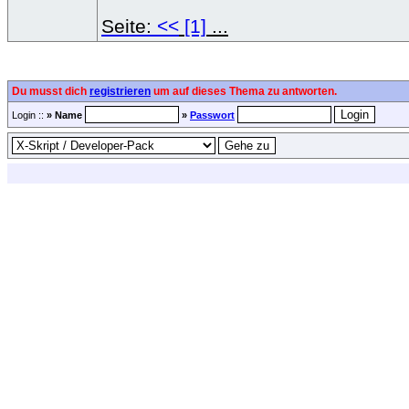
Seite:
<<
[1]
...
Du musst dich
registrieren
um auf dieses Thema zu antworten.
Login ::
» Name
»
Passwort